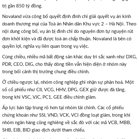
trị gần 850 tỷ đồng.
Novaland
vừa
công bố quyết định đình chỉ giải quyết vụ án kinh
doanh thương mại của Toà án Nhân dân Khu vực 2 – Hà Nội. Theo
nội dung công bố, vụ án bị đình chỉ do nguyên đơn tự nguyện rút
đơn khởi kiện và đã được toà án chấp thuận. Novaland là bên có
quyền lợi, nghĩa vụ liên quan trong vụ việc.
Cùng chiều, nhiều mã bất động sản khác duy trì sắc xanh như DXG,
PDR, CEO, DIG, cho thấy dòng tiền vẫn hiện diện ở nhóm này
trong bối cảnh thị trường chung điều chỉnh.
Ở chiều ngược lại, nhóm công nghiệp ghi nhận sự phân hoá. Một
số cổ phiếu như CII, VCG, HHV, DPG, GEX giữ được đà tăng,
trong khi VSC, VJC, PC1, GEE điều chỉnh giảm.
Áp lực bán tập trung rõ hơn tại nhóm tài chính. Các cổ phiếu
chứng khoán như SSI, VND, VCK, VCI đồng loạt giảm, trong khi
nhóm ngân hàng cũng nghiêng về sắc đỏ với các mã VCB, MBB,
SHB, EIB, BID giao dịch dưới tham chiếu.