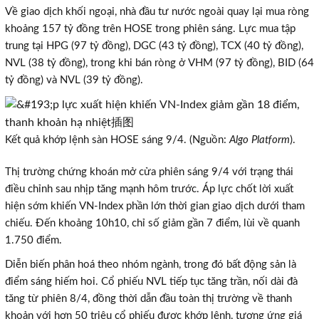
Về giao dịch khối ngoại, nhà đầu tư nước ngoài quay lại mua ròng
khoảng 157 tỷ đồng trên HOSE trong phiên sáng. Lực mua tập
trung tại HPG (97 tỷ đồng), DGC (43 tỷ đồng), TCX (40 tỷ đồng),
NVL (38 tỷ đồng), trong khi bán ròng ở VHM (97 tỷ đồng), BID (64
tỷ đồng) và NVL (39 tỷ đồng).
Kết quả khớp lệnh sàn HOSE sáng 9/4. (Nguồn:
Algo Platform
).
Thị trường chứng khoán mở cửa phiên sáng 9/4 với trạng thái
điều chỉnh sau nhịp tăng mạnh hôm trước. Áp lực chốt lời xuất
hiện sớm khiến VN-Index phần lớn thời gian giao dịch dưới tham
chiếu. Đến khoảng 10h10, chỉ số giảm gần 7 điểm, lùi về quanh
1.750 điểm.
Diễn biến phân hoá theo nhóm ngành, trong đó bất động sản là
điểm sáng hiếm hoi. Cổ phiếu NVL tiếp tục tăng trần, nối dài đà
tăng từ phiên 8/4, đồng thời dẫn đầu toàn thị trường về thanh
khoản với hơn 50 triệu cổ phiếu được khớp lệnh, tương ứng giá