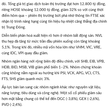
đó. Tổng giá trị giao dịch toàn thị trường đạt hơn 12.800 tỷ đồng,
riêng HOSE khoảng 12.000 tỷ đồng, giảm 32% so với cùng thời
điểm hôm qua – phiên thị trường bứt phá nhờ thông tin FTSE xác
nhận lộ trình nâng hạng cùng tín hiệu hạ nhiệt căng thẳng địa chính
trị Trung Đông.
Diễn biến phân hoá xuất hiện rõ hơn ở nhóm bất động sản. NVL
thu hẹp đà tăng từ mức trần đầu phiên xuống còn tăng khoảng
5,1%. Trong khi đó, nhiều mã vốn hóa lớn như VHM, VIC, VRE,
cùng IDC, VPI quay đầu giảm.
Nhóm ngân hàng nới rộng biên độ điều chỉnh, với SHB, EIB, VPB,
HDB, BID, MSB, VIB giảm phổ biến 1–2%. Nhóm chứng khoán
cũng không nằm ngoài xu hướng khi PSI, VCK, APG, VCI, CTS,
FTS, SHS giảm quanh mức 3%.
Áp lực bán lan sang các nhóm ngành khác như nguyên vật liệu,
năng lượng, tiêu dùng và công nghệ. Một số cổ phiếu giảm sâu
hơn mặt bằng chung có thể kể đến DGC (-3,8%), GEX (-2,6%),
PVD (-2,4%).