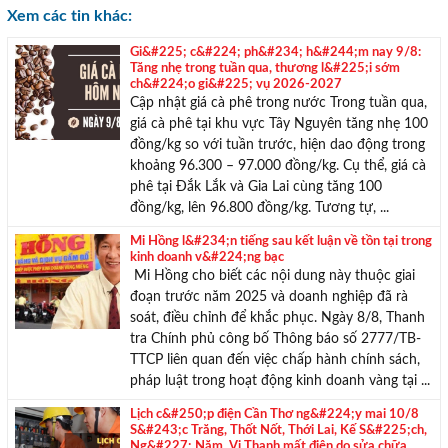
Xem các tin khác:
TƯ VẤN MIỄN PHÍ
Gi&#225; c&#224; ph&#234; h&#244;m nay 9/8:
Tăng nhẹ trong tuần qua, thương l&#225;i sớm
Với hơn 1000 căn nhà và 50 sales thân thiện, nhiệt tình,
ch&#224;o gi&#225; vụ 2026-2027
chúng tôi sẽ giúp bạn tìm được BĐS ưng ý!
Cập nhật giá cà phê trong nước Trong tuần qua,
giá cà phê tại khu vực Tây Nguyên tăng nhẹ 100
đồng/kg so với tuần trước, hiện dao động trong
khoảng 96.300 – 97.000 đồng/kg. Cụ thể, giá cà
phê tại Đắk Lắk và Gia Lai cùng tăng 100
đồng/kg, lên 96.800 đồng/kg. Tương tự, ...
Mi Hồng l&#234;n tiếng sau kết luận về tồn tại trong
kinh doanh v&#224;ng bạc
Mi Hồng cho biết các nội dung này thuộc giai
đoạn trước năm 2025 và doanh nghiệp đã rà
soát, điều chỉnh để khắc phục. Ngày 8/8, Thanh
tra Chính phủ công bố Thông báo số 2777/TB-
TTCP liên quan đến việc chấp hành chính sách,
pháp luật trong hoạt động kinh doanh vàng tại ...
Lịch c&#250;p điện Cần Thơ ng&#224;y mai 10/8
S&#243;c Trăng, Thốt Nốt, Thới Lai, Kế S&#225;ch,
Ng&#227; Năm, Vị Thanh mất điện do sửa chữa