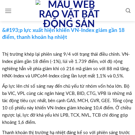
Skip
to
content
&#193;p lực xuất hiện khiến VN-Index giảm gần 18
điểm, thanh khoản hạ nhiệt
Thị trường khép lại phiên sáng 9/4 với trạng thái điều chỉnh. VN-
Index giảm gần 18 điểm (-1%), lùi về 1.739 điểm, với độ rộng
nghiêng hẳn về phía giảm khi có 216 mã giảm so với 88 mã tăng.
HNX-Index và UPCoM-Index cũng lần lượt mất 1,1% và 0,5%.
Áp lực lên chỉ số sáng nay đến chủ yếu từ nhóm vốn hóa lớn. Bộ
ba VIC, VPL cùng các ngân hàng VCB, BID, CTG, VPB là những mã
tác động tiêu cực nhất, bên cạnh GAS, MCH, GVR, GEE. Tổng cộng
10 cổ phiếu này khiến VN-Index giảm khoảng 10,4 điểm. Ở chiều
ngược lại, lực đỡ khá yếu khi LPB, TCX, NVL, TCB chỉ đóng góp
khoảng 1,6 điểm.
Thanh khoản thị trường hạ nhiệt đáng kể so với phiên sáng trước