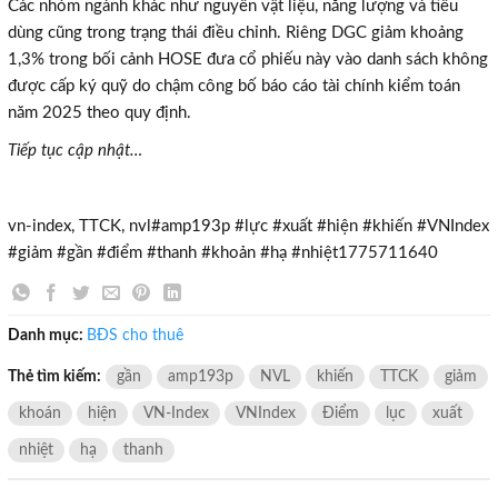
Các nhóm ngành khác như nguyên vật liệu, năng lượng và tiêu
dùng cũng trong trạng thái điều chỉnh. Riêng DGC giảm khoảng
1,3% trong bối cảnh HOSE đưa cổ phiếu này vào danh sách không
×
được cấp ký quỹ do chậm công bố báo cáo tài chính kiểm toán
năm 2025 theo quy định.
Tiếp tục cập nhật…
vn-index, TTCK, nvl#amp193p #lực #xuất #hiện #khiến #VNIndex
#giảm #gần #điểm #thanh #khoản #hạ #nhiệt1775711640
Danh mục:
BĐS cho thuê
Thẻ tìm kiếm:
gần
amp193p
NVL
khiến
TTCK
giảm
khoán
hiện
VN-Index
VNIndex
Điểm
lục
xuất
nhiệt
hạ
thanh