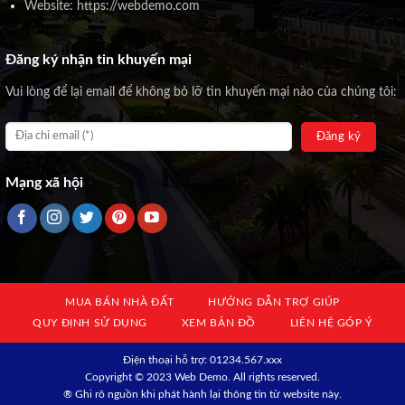
Website: https://webdemo.com
Đăng ký nhận tin khuyến mại
Vui lòng để lại email để không bỏ lỡ tin khuyến mại nào của chúng tôi:
Mạng xã hội
MUA BÁN NHÀ ĐẤT
HƯỚNG DẪN TRỢ GIÚP
QUY ĐỊNH SỬ DỤNG
XEM BẢN ĐỒ
LIÊN HỆ GÓP Ý
Địện thoại hỗ trợ: 01234.567.xxx
Copyright © 2023 Web Demo. All rights reserved.
® Ghi rõ nguồn khi phát hành lại thông tin từ website này.