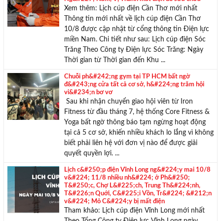
Xem thêm: Lịch cúp điện Cần Thơ mới nhất
Thông tin mới nhất về lịch cúp điện Cần Thơ
10/8 được cập nhật từ cổng thông tin Điện lực
miền Nam. Chi tiết như sau: Lịch cúp điện Sóc
Trăng Theo Công ty Điện lực Sóc Trăng: Ngày
Thời gian từ Thời gian đến Khu ...
Chuỗi ph&#242;ng gym tại TP HCM bất ngờ
đ&#243;ng cửa tất cả cơ sở, h&#224;ng trăm hội
vi&#234;n bơ vơ
Sau khi nhận chuyển giao hội viên từ Iron
Fitness từ đầu tháng 7, hệ thống Core Fitness &
Yoga bất ngờ thông báo tạm ngừng hoạt động
tại cả 5 cơ sở, khiến nhiều khách lo lắng vì không
biết phải liên hệ với đơn vị nào để được giải
quyết quyền lợi. ...
Lịch c&#250;p điện Vĩnh Long ng&#224;y mai 10/8
v&#224; 11/8 nhiều nh&#224; ở Ph&#250;
T&#250;c, Chợ L&#225;ch, Trung Th&#224;nh,
T&#226;n Quới, C&#225;i Vồn, Tr&#224; &#212;n
v&#224; Mỏ C&#224;y bị mất điện
Tham khảo: Lịch cúp điện Vĩnh Long mới nhất