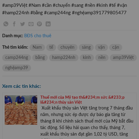
#amp39Việt #Nam #cần #chuyển #sang #nền #kinh #tế #vận
#hamp224nh #bằng #camp244ng #nghệamp391779805477
Danh mục:
BĐS cho thuê
Thẻ tìm kiếm:
Nam
tế
chuyên
sàng
vận
cận
camp244ng
bằng
hamp224nh
kinh
nền
amp39Việt
nghệamp39
Xem các tin khác:
Thuế mới của Mỹ tạo th&#234;m sức &#233;p
l&#234;n thủy sản Việt
Xuất khẩu thủy sản Việt tăng trong 7 tháng đầu
năm, nhưng sức ép được dự báo gia tăng từ
tháng 8 khi chính sách thuế mới của Mỹ bắt đầu
tác động. Số liệu hải quan cho thấy, tháng 7,
xuất khẩu thủy sản đạt gần 1,02 tỷ USD, tăng