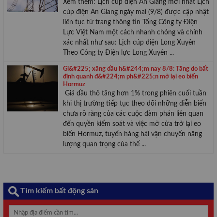
Xem thêm: Lịch cúp điện An Giang mới nhất Lịch
cúp điện An Giang ngày mai (9/8) được cập nhật
liên tục từ trang thông tin Tổng Công ty Điện
Lực Việt Nam một cách nhanh chóng và chính
xác nhất như sau: Lịch cúp điện Long Xuyên
Theo Công ty Điện lực Long Xuyên ...
Gi&#225; xăng dầu h&#244;m nay 8/8: Tăng do bất
định quanh đ&#224;m ph&#225;n mở lại eo biển
Hormuz
Giá dầu thô tăng hơn 1% trong phiên cuối tuần
khi thị trường tiếp tục theo dõi những diễn biến
chưa rõ ràng của các cuộc đàm phán liên quan
đến quyền kiểm soát và việc mở cửa trở lại eo
biển Hormuz, tuyến hàng hải vận chuyển năng
lượng quan trọng của thế ...
Tìm kiếm bất động sản