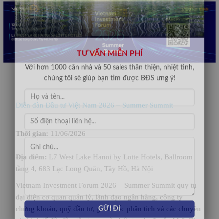
TƯ VẤN MIỄN PHÍ
Với hơn 1000 căn nhà và 50 sales thân thiện, nhiệt tình,
chúng tôi sẽ giúp bạn tìm được BĐS ưng ý!
Diễn đàn Đầu tư Việt Nam 2026 – Summer Summit
Thời gian:
11/06/2026
Địa điểm:
L7 West Lake Hanoi by Lotte Hotels, Ballroom
tầng 4, 683 Lạc Long Quân, Tây Hồ, Hà Nội
Vietnam Investment Forum 2026 – Summer Summit quy tụ
đại diện cơ quan quản lý, lãnh đạo ngân hàng, công ty
chứng khoán, quỹ đầu tư, giám đốc phân tích và các chuyên