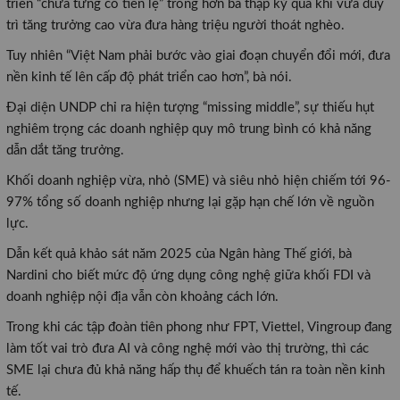
triển “chưa từng có tiền lệ” trong hơn ba thập kỷ qua khi vừa duy
trì tăng trưởng cao vừa đưa hàng triệu người thoát nghèo.
Tuy nhiên “Việt Nam phải bước vào giai đoạn chuyển đổi mới, đưa
nền kinh tế lên cấp độ phát triển cao hơn”, bà nói.
Đại diện UNDP chỉ ra hiện tượng “missing middle”, sự thiếu hụt
nghiêm trọng các doanh nghiệp quy mô trung bình có khả năng
dẫn dắt tăng trưởng.
Khối doanh nghiệp vừa, nhỏ (SME) và siêu nhỏ hiện chiếm tới 96-
97% tổng số doanh nghiệp nhưng lại gặp hạn chế lớn về nguồn
lực.
Dẫn kết quả khảo sát năm 2025 của Ngân hàng Thế giới, bà
Nardini cho biết mức độ ứng dụng công nghệ giữa khối FDI và
doanh nghiệp nội địa vẫn còn khoảng cách lớn.
Trong khi các tập đoàn tiên phong như FPT, Viettel, Vingroup đang
làm tốt vai trò đưa AI và công nghệ mới vào thị trường, thì các
SME lại chưa đủ khả năng hấp thụ để khuếch tán ra toàn nền kinh
tế.