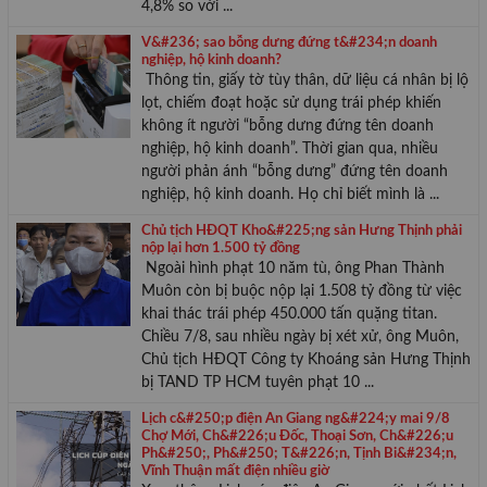
4,8% so với ...
V&#236; sao bỗng dưng đứng t&#234;n doanh
nghiệp, hộ kinh doanh?
Thông tin, giấy tờ tùy thân, dữ liệu cá nhân bị lộ
lọt, chiếm đoạt hoặc sử dụng trái phép khiến
không ít người “bỗng dưng đứng tên doanh
nghiệp, hộ kinh doanh”. Thời gian qua, nhiều
người phản ánh “bỗng dưng” đứng tên doanh
nghiệp, hộ kinh doanh. Họ chỉ biết mình là ...
Chủ tịch HĐQT Kho&#225;ng sản Hưng Thịnh phải
nộp lại hơn 1.500 tỷ đồng
Ngoài hình phạt 10 năm tù, ông Phan Thành
Muôn còn bị buộc nộp lại 1.508 tỷ đồng từ việc
khai thác trái phép 450.000 tấn quặng titan.
Chiều 7/8, sau nhiều ngày bị xét xử, ông Muôn,
Chủ tịch HĐQT Công ty Khoáng sản Hưng Thịnh
bị TAND TP HCM tuyên phạt 10 ...
Lịch c&#250;p điện An Giang ng&#224;y mai 9/8
Chợ Mới, Ch&#226;u Đốc, Thoại Sơn, Ch&#226;u
Ph&#250;, Ph&#250; T&#226;n, Tịnh Bi&#234;n,
Vĩnh Thuận mất điện nhiều giờ