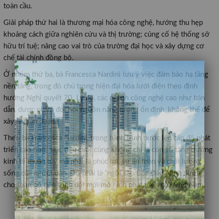
toàn cầu.
Giải pháp thứ hai là thương mại hóa công nghệ, hướng thu hẹp
khoảng cách giữa nghiên cứu và thị trường; củng cố hệ thống sở
hữu trí tuệ; nâng cao vai trò của trường đại học và xây dựng cơ
chế tài chính đồng bộ.
×
Ở nhóm thứ ba, bà Francesca Nardini lưu ý việc đảm bảo hạ tầng
nền tảng, trong đó chú trọng hiện đại hóa lưới điện theo định
hướng Nghị quyết 70. Lý do, các ngành công nghệ cao như bán
dẫn, dược phẩm đòi hỏi nguồn năng lượng ổn định, không thể để
xảy ra gián đoạn.
Theo bà Francesca Nardini, trong hành trình bước lên cấp độ phát
triển cao hơn, mục tiêu cuối cùng không chỉ là con số tăng trưởng
kinh tế thuần túy mà phải là phúc lợi, sự an toàn và chất lượng
sống của người dân. Đó phải là “ngôi sao Bắc Đẩu” định hướng
cho toàn bộ tiến trình đổi mới mô hình phát triển của Việt Nam.