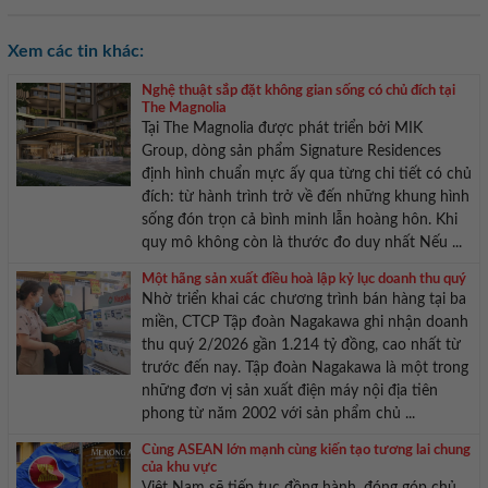
Xem các tin khác:
Nghệ thuật sắp đặt không gian sống có chủ đích tại
The Magnolia
Tại The Magnolia được phát triển bởi MIK
Group, dòng sản phẩm Signature Residences
định hình chuẩn mực ấy qua từng chi tiết có chủ
đích: từ hành trình trở về đến những khung hình
sống đón trọn cả bình minh lẫn hoàng hôn. Khi
quy mô không còn là thước đo duy nhất Nếu ...
Một hãng sản xuất điều hoà lập kỷ lục doanh thu quý
Nhờ triển khai các chương trình bán hàng tại ba
miền, CTCP Tập đoàn Nagakawa ghi nhận doanh
thu quý 2/2026 gần 1.214 tỷ đồng, cao nhất từ
trước đến nay. Tập đoàn Nagakawa là một trong
những đơn vị sản xuất điện máy nội địa tiên
phong từ năm 2002 với sản phẩm chủ ...
Cùng ASEAN lớn mạnh cùng kiến tạo tương lai chung
của khu vực
Việt Nam sẽ tiếp tục đồng hành, đóng góp chủ