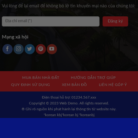
Vui lòng để lại email để không bỏ lỡ tin khuyến mại nào của chúng tôi:
Mạng xã hội
MUA BÁN NHÀ ĐẤT
HƯỚNG DẪN TRỢ GIÚP
QUY ĐỊNH SỬ DỤNG
XEM BẢN ĐỒ
LIÊN HỆ GÓP Ý
Địện thoại hỗ trợ: 01234.567.xxx
Copyright © 2023 Web Demo. All rights reserved.
® Ghi rõ nguồn khi phát hành lại thông tin từ website này.
"korean kbj​
"korean bj
"koreanbj​