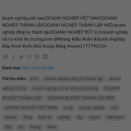
doanh nghiệp,việt nam,DOANH NGHIỆP VIỆT NAM,DOANH
NGHIỆP THÀNH LẬP,DOANH NGHIỆP THÀNH LẬP MỚI,doanh
nghiệp đăng ký thành lập,DOANH NGHIỆP RÚT LUI,doanh nghiệp
rút lui khỏi thị trường,kinh tế#tháng #đầu #năm #doanh #nghiệp
#lập #mới #vốn #bổ #sung #tăng #mạnh1777790534
Danh mục:
Bán nhà mặt tiền
Thẻ tìm kiếm:
mới
doanh nghiệp đăng ký thành lập
doanh
nghiệp rút lui
doanh nghiệp rút lui khỏi thị trường
DOANH
NGHIỆP THÀNH LẬP
DOANH NGHIỆP THÀNH LẬP MỚI
DOANH NGHIỆP VIỆT NAM
sung
doanh nghiệp
vốn
doanh
Tăng
kinh tế
nghiệp
lặp
mạnh
Việt Nam
đầu
bộ
tháng
Nam