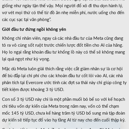
giống như ngày tận thế vậy. Mọi người đổ xô đi thu dọn hành lý,
vơ vét mọi thứ có thể từ đồ ăn nhẹ miễn phí, nước uống cho đến
các cục sạc tại văn phòng”.
Giới đầu tư đứng ngồi không yên
Không chỉ nhân viên, ngay cả các nhà đầu tư của Meta cũng đang
tỏ ra vô cùng sốt ruột trước chiến lược đốt tiền cho AI của hãng.
Họ lo ngại rằng khoản đầu tư khổng lồ này có thể sẽ không mang
lại quả ngọt như kỳ vọng.
Mặc dù Meta luôn giải thích rằng việc cắt giảm nhân sự là cơ hội
để bù đắp lại chi phí cho các khoản đầu tư cốt lõi vào AI, các nhà
phân tích tại Evercore ước tính các đợt sa thải này chỉ giúp công ty
tiết kiệm được khoảng 3 tỷ USD.
Con số 3 tỷ USD này chỉ là một phần muối bỏ bể so với kế hoạch
chi tiêu vốn dự kiến của Meta trong năm nay, vốn có thể chạm
mốc 145 tỷ USD, chưa kể hàng trăm tỷ USD bổ sung mà tập đoàn
dự kiến sẽ tiếp tục đổ vào hạ tầng AI từ nay cho đến cuối thập kỷ.