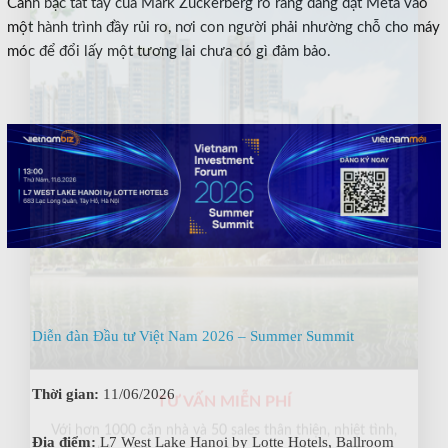
×
Canh bạc tất tay của Mark Zuckerberg rõ ràng đang đặt Meta vào
một hành trình đầy rủi ro, nơi con người phải nhường chỗ cho máy
móc để đổi lấy một tương lai chưa có gì đảm bảo.
Diễn đàn Đầu tư Việt Nam 2026 – Summer Summit
Thời gian:
11/06/2026
TƯ VẤN MIỄN PHÍ
Địa điểm:
L7 West Lake Hanoi by Lotte Hotels, Ballroom