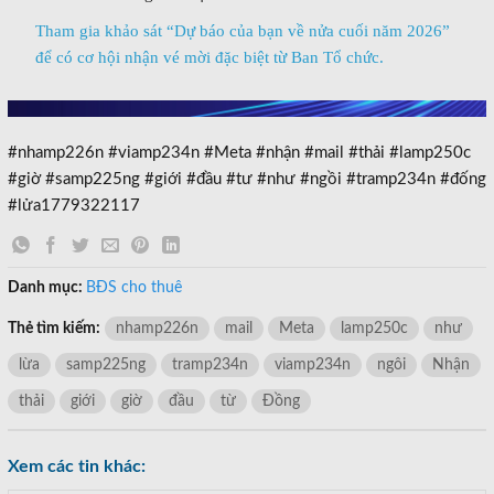
Tham gia khảo sát “Dự báo của bạn về nửa cuối năm 2026”
để có cơ hội nhận vé mời đặc biệt từ Ban Tổ chức.
#nhamp226n #viamp234n #Meta #nhận #mail #thải #lamp250c
#giờ #samp225ng #giới #đầu #tư #như #ngồi #tramp234n #đống
#lửa1779322117
Danh mục:
BĐS cho thuê
Thẻ tìm kiếm:
nhamp226n
mail
Meta
lamp250c
như
lừa
samp225ng
tramp234n
viamp234n
ngôi
Nhận
thải
giới
giờ
đầu
từ
Đồng
Xem các tin khác: