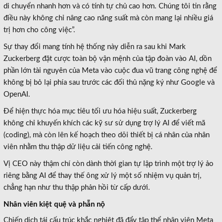
di chuyển nhanh hơn và có tính tự chủ cao hơn. Chúng tôi tin rằng
điều này không chỉ nâng cao năng suất mà còn mang lại nhiều giá
trị hơn cho công việc”.
Sự thay đổi mang tính hệ thống này diễn ra sau khi Mark
Zuckerberg đặt cược toàn bộ vận mệnh của tập đoàn vào AI, dồn
phần lớn tài nguyên của Meta vào cuộc đua vũ trang công nghệ để
không bị bỏ lại phía sau trước các đối thủ nặng ký như Google và
OpenAI.
Để hiện thực hóa mục tiêu tối ưu hóa hiệu suất, Zuckerberg
không chỉ khuyến khích các kỹ sư sử dụng trợ lý AI để viết mã
(coding), mà còn lên kế hoạch theo dõi thiết bị cá nhân của nhân
viên nhằm thu thập dữ liệu cải tiến công nghệ.
Vị CEO này thậm chí còn dành thời gian tự lập trình một trợ lý ảo
riêng bằng AI để thay thế ông xử lý một số nhiệm vụ quản trị,
chẳng hạn như thu thập phản hồi từ cấp dưới.
Nhân viên kiệt quệ và phẫn nộ
Chiến dịch tái cấu trúc khắc nghiệt đã đẩy tập thể nhân viên Meta