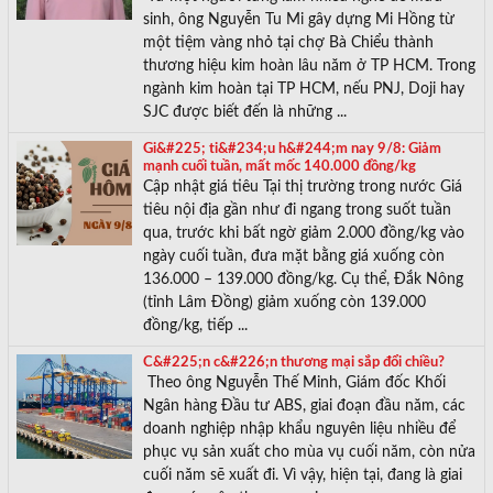
sinh, ông Nguyễn Tu Mi gây dựng Mi Hồng từ
một tiệm vàng nhỏ tại chợ Bà Chiểu thành
thương hiệu kim hoàn lâu năm ở TP HCM. Trong
ngành kim hoàn tại TP HCM, nếu PNJ, Doji hay
SJC được biết đến là những ...
Gi&#225; ti&#234;u h&#244;m nay 9/8: Giảm
mạnh cuối tuần, mất mốc 140.000 đồng/kg
Cập nhật giá tiêu Tại thị trường trong nước Giá
tiêu nội địa gần như đi ngang trong suốt tuần
qua, trước khi bất ngờ giảm 2.000 đồng/kg vào
ngày cuối tuần, đưa mặt bằng giá xuống còn
136.000 – 139.000 đồng/kg. Cụ thể, Đắk Nông
(tỉnh Lâm Đồng) giảm xuống còn 139.000
đồng/kg, tiếp ...
C&#225;n c&#226;n thương mại sắp đổi chiều?
Theo ông Nguyễn Thế Minh, Giám đốc Khối
Ngân hàng Đầu tư ABS, giai đoạn đầu năm, các
doanh nghiệp nhập khẩu nguyên liệu nhiều để
phục vụ sản xuất cho mùa vụ cuối năm, còn nửa
cuối năm sẽ xuất đi. Vì vậy, hiện tại, đang là giai