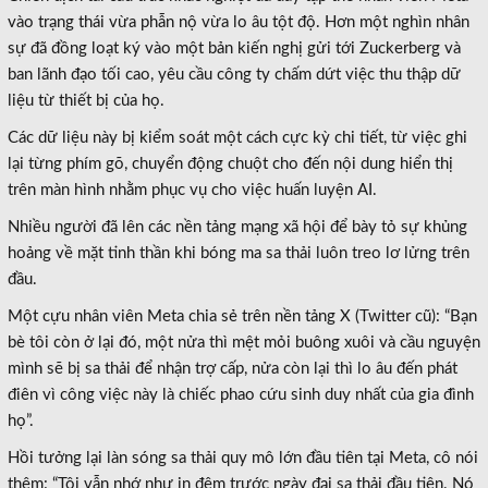
vào trạng thái vừa phẫn nộ vừa lo âu tột độ. Hơn một nghìn nhân
sự đã đồng loạt ký vào một bản kiến nghị gửi tới Zuckerberg và
ban lãnh đạo tối cao, yêu cầu công ty chấm dứt việc thu thập dữ
liệu từ thiết bị của họ.
Các dữ liệu này bị kiểm soát một cách cực kỳ chi tiết, từ việc ghi
lại từng phím gõ, chuyển động chuột cho đến nội dung hiển thị
trên màn hình nhằm phục vụ cho việc huấn luyện AI.
Nhiều người đã lên các nền tảng mạng xã hội để bày tỏ sự khủng
hoảng về mặt tinh thần khi bóng ma sa thải luôn treo lơ lửng trên
đầu.
Một cựu nhân viên Meta chia sẻ trên nền tảng X (Twitter cũ): “Bạn
bè tôi còn ở lại đó, một nửa thì mệt mỏi buông xuôi và cầu nguyện
mình sẽ bị sa thải để nhận trợ cấp, nửa còn lại thì lo âu đến phát
điên vì công việc này là chiếc phao cứu sinh duy nhất của gia đình
họ”.
Hồi tưởng lại làn sóng sa thải quy mô lớn đầu tiên tại Meta, cô nói
thêm: “Tôi vẫn nhớ như in đêm trước ngày đại sa thải đầu tiên. Nó