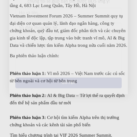
Với hơn 1000 căn nhà và 50 sales thân thiện, nhiệt tình,
tầng 4, 683 Lạc Long Quân, Tây Hồ, Hà Nội
chúng tôi sẽ giúp bạn tìm được BĐS ưng ý!
Vietnam Investment Forum 2026 – Summer Summit quy tụ
đại diện cơ quan quản lý, lãnh đạo ngân hàng, công ty
chứng khoán, quỹ đầu tư, giám đốc phân tích và các chuyên
gia kinh tế độc lập, tập trung vào bức tranh vĩ mô, AI & Big
Data và chiến lược tìm kiếm Alpha trong nửa cuối năm 2026.
Ba phiên thảo luận chính:
Phiên thảo luận 1:
Vĩ mô 2026 – Việt Nam trước các cú sốc
từ bên ngoài và cơ hội từ bên trong
Phiên thảo luận 2:
AI & Big Data – Từ lợi thế ra quyết định
đến thế hệ sản phẩm đầu tư mới
Phiên thảo luận 3:
Cơ hội tìm kiếm Alpha trên thị trường
chứng khoán và các kênh tài sản phổ biến
Tìm hiểu chương trình tại VIF 2026 Summer Summit.