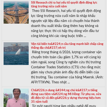
SSI Reseach chỉ ra hai yếu tố quyết định động lực
tăng trưởng nửa cuối năm
Theo SSI Research, hai yếu tố quyết định động
lực tăng trưởng nửa cuối năm là nhập khẩu
nguyên vật liệu đầu năm có chuyển hóa thành
doanh thu xuất khẩu tăng thêm hay không và
năng lực thực thi có hấp thụ dòng vốn đầu tư
công không khi các ràng buộc triển ...
Vận tải biển to&#224;n cầu tăng mạnh bất chấp căng
thẳng địa ch&#237;nh trị
Riêng trong tháng 6/2026, lượng container vận
chuyển trên toàn cầu giảm 1,7% so với cùng kỳ
năm ngoái, song Công ty nghiên cứu thị trường
Container Trades Statistics (CTS) cho rằng mức
giảm này chưa phản ánh đầy đủ diễn biến của
thị trường. Tàu container của hãng Maersk. (Ảnh:
AFP/TTXVN). Theo nhật ...
Ch&#226;n dung &#244;ng chủ k&#237;n tiếng
đứng sau tiệm v&#224;ng Mi Hồng: Từ phụ xe, sửa
đồ điện tử cũ đến g&#226;y dựng thương hiệu hơn
35 năm tuổi
Từ một người từng làm nhiều nghề để mưu