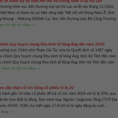
ệt sẽ tham dự sự kiện Kết nối với Đông Nam Á tại Hà Lan
hương trình xúc tiến thương mại tại Hà Lan và Bỉ vào tháng 11/2026,
Việt Nam sẽ tham dự sự kiện riêng biệt “Kết nối với Đông Nam Á”. Ảnh
ng Nhung – Mekong ASEAN Cục Xúc tiến thương mại, Bộ Công Thương
em chi tiết tin đăng >>
chỉnh Quy hoạch chung Khu kinh tế Vũng Áng đến năm 2050
ường trực Chính phủ Phạm Gia Túc vừa ký Quyết định số 1487 ngày
ều chỉnh Quy hoạch chung Khu kinh tế Vũng Áng, tỉnh Hà Tĩnh đến năm
u chỉnh Quy hoạch chung Khu kinh tế Vũng Áng, tỉnh Hà Tĩnh đến năm
< Xem chi tiết tin đăng >>
es sắp nhận cổ tức bằng cổ phiếu tỷ lệ 20
t hành gần 14 triệu cổ phiếu để trả cổ tức năm 2024 với tỷ lệ 20%, qua
lệ lên hơn 838 tỷ đồng. Ảnh minh họa. Nguồn: Saigonres Tổng CTCP Địa
res, HOSE: SGR) cho biết ngày 17/8 tới sẽ là ngày đăng ký cuối ...
n đăng >>