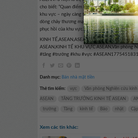
cho biết: “Quan điểm lâu nay coi khu vực này là
khu vực – ngày càng trở nên lỗi thời. Việc tăng 
dòng chảy thương mại và đầu tư mở sẽ rất cần th
phục hồi của khu vực.”
KINH TẾ,ASEAN,ASEAN+3,Kinh tế ASEAN+3
ASEAN,KINH TẾ KHU VỰC ASEAN,Văn phòng Ng
#tăng #trưởng #khu #vực #ASEAN177545183
Danh mục:
Bán nhà mặt tiền
Thẻ tìm kiếm:
vực
Văn phòng Nghiên cứu kinh
ASEAN
TĂNG TRƯỞNG KINH TẾ ASEAN
A
trưởng
Tăng
kinh tế
Bảo
nhật
Cậ
Xem các tin khác: