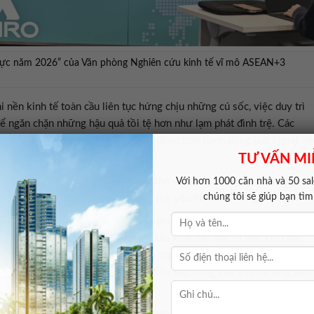
 vực năm 2026” của Văn phòng Nghiên cứu kinh tế vĩ mô ASEAN+3
i nền kinh tế toàn cầu liên tục hứng chịu những cú sốc, việc duy trì
 để ngăn chặn những hậu quả tồi tệ hơn như lạm phát đình trệ. Các
rường ổn định và ổn định tài chính, đồng thời hành động dứt khoát nế
TƯ VẤN MI
ài.
gia nên ưu tiên hỗ trợ có mục tiêu cho các nhóm dễ bị tổn thương,
Với hơn 1000 căn nhà và 50 sale
chúng tôi sẽ giúp bạn tì
thể làm gia tăng lạm phát hoặc làm suy yếu tính bền vững tài khóa.
cơ bản làm nền tảng cho khả năng phục hồi của khu vực. Trong hai
 hơn với khu vực, với mạng lưới sản xuất dày đặc và liên kết chặt
g tới các nguồn cầu nội vùng. Tỷ trọng xuất khẩu giá trị gia tăng củ
n 20%, trong khi tỷ trọng được tiêu thụ trong khu vực đã tăng lên
chiếm 28% tổng nhu cầu tiêu dùng toàn cầu. Kinh tế trưởng của AMRO