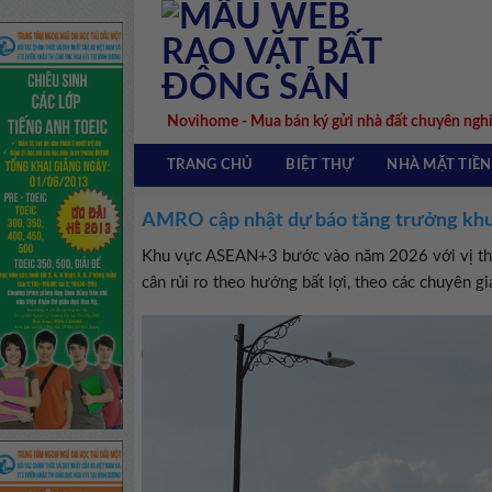
Skip
to
content
Novihome - Mua bán ký gửi nhà đất chuyên ngh
TRANG CHỦ
BIỆT THỰ
NHÀ MẶT TIỀN
AMRO cập nhật dự báo tăng trưởng kh
Khu vực ASEAN+3 bước vào năm 2026 với vị thế
cân rủi ro theo hướng bất lợi, theo các chuyên 