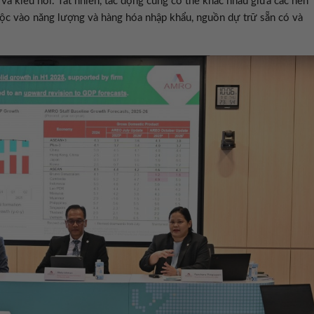
 và kiều hối. Tất nhiên, tác động cũng có thể khác nhau giữa các nền
uộc vào năng lượng và hàng hóa nhập khẩu, nguồn dự trữ sẵn có và