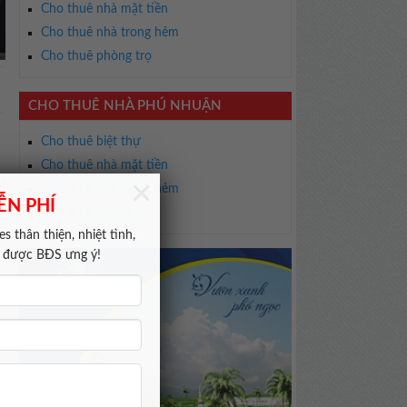
Cho thuê nhà mặt tiền
Cho thuê nhà trong hẻm
Cho thuê phòng trọ
CHO THUÊ NHÀ PHÚ NHUẬN
Cho thuê biệt thự
Cho thuê nhà mặt tiền
×
u
Cho thuê nhà trong hẻm
ỄN PHÍ
Cho thuê phòng trọ
s thân thiện, nhiệt tình,
m được BĐS ưng ý!
a