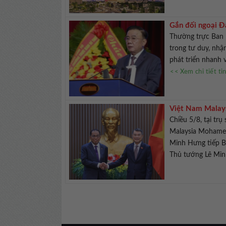
Gắn đối ngoại Đả
vững
Thường trực Ban 
trong tư duy, nhậ
phát triển nhanh 
<< Xem chi tiết ti
Việt Nam Malays
Chiều 5/8, tại t
Malaysia Mohamed
Minh Hưng tiếp B
Thủ tướng Lê Min