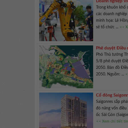
Doanh nghiệp Vi
Trong khuôn khổ c
các doanh nghiệp 
minh họa: Lê Hồ
sẽ tổ chức ...
<< X
Phê duyệt Điều 
Phó Thủ tướng Th
5/8 phê duyệt Đi
2050. Bản đồ Điề
2050. Nguồn: ...
<
Cổ đông Saigonr
Saigonres sắp phá
đó nâng vốn điều 
ốc Sài Gòn (Saigon
<< Xem chi tiết ti