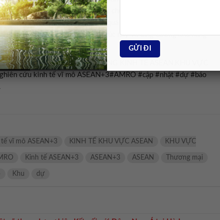
 công xưởng của thế giới – sản xuất chủ yếu cho nhu cầu bên ngoài
cường hợp tác khu vực, đẩy nhanh quá trình chuyển đổi xanh và duy tr
iết để duy trì sự chuyển đổi cấu trúc này và tăng cường khả năng
,AMRO,THƯƠNG MẠI,TĂNG TRƯỞNG KINH TẾ ASEAN,KHU VỰC
hiên cứu kinh tế vĩ mô ASEAN+3#AMRO #cập #nhật #dự #báo
1
 tế vĩ mô ASEAN+3
KINH TẾ KHU VỰC ASEAN
KHU VỰC
MRO
Kinh tế ASEAN+3
ASEAN+3
ASEAN
Thương mại
p
Khu
dự