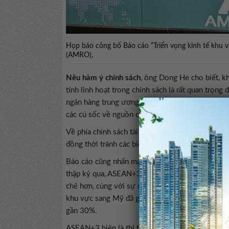
Họp báo công bố Báo cáo “Triển vọng kinh tế khu
(AMRO),
Nêu hàm ý chính sách
, ông Dong He cho biết, kh
tính linh hoạt trong chính sách là rất quan trọng
ngân hàng trung ương nên duy trì điều kiện thị t
các cú sốc về nguồn cung dẫn đến lạm phát kéo d
Về phía chính sách tài khóa, chính phủ các quốc 
đồng thời tránh các biện pháp trên diện rộng có 
Báo cáo cũng nhấn mạnh sự chuyển đổi cấu trúc 
thập kỷ qua, ASEAN+3 ngày càng gắn kết chặt chẽ
chẽ hơn, cùng với sự dịch chuyển quyết định hướn
khu vực sang Mỹ đã giảm từ khoảng 1/3 xuống cò
gần 30%.
ASEAN+3 hiện là thị trường lớn nhất thế giới, 