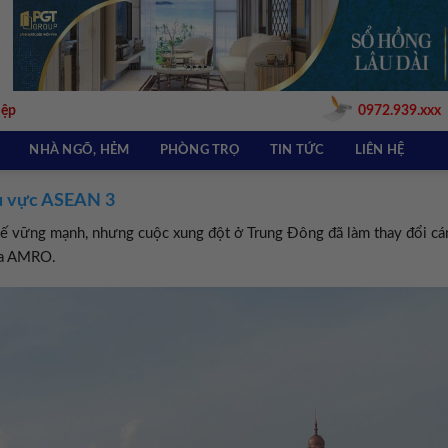
iệp
0972.939.xxx
NHÀ NGÕ, HẺM
PHÒNG TRỌ
TIN TỨC
LIÊN HỆ
u vực ASEAN 3
 vững mạnh, nhưng cuộc xung đột ở Trung Đông đã làm thay đổi cá
gia AMRO.