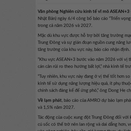
Văn phòng Nghiên cứu kinh tế vĩ mô ASEAN+3
Nhật Bản) ngày 6/4 công bố báo cáo “Triển vọng
trong cả năm 2026 và 2027.
Mặc dù khu vực được hỗ trợ bởi tăng trưởng mạn
Trung Đông và sự gián đoạn nguồn cung năng lượn
tăng trưởng của khu vực này, báo cáo nhận định.
“Khu vực ASEAN+3 bước vào năm 2026 với vị th
cán cân rủi ro theo hướng bất lợi,” nhà kinh tế
“Tuy nhiên, khu vực này đang ở vị thế tốt hơn so
kinh tế sử dụng năng lượng hiệu quả, ít phụ thu
chính sách đáng kể để ứng phó,” ông Dong He ch
Về lạm phát
, báo cáo của AMRO dự báo lạm phá
và 1,5% năm 2027.
Tác động của cuộc xung đột Trung Đông đối với k
cú sốc có thể trở nên lan rộng và dai dẳng hơn,