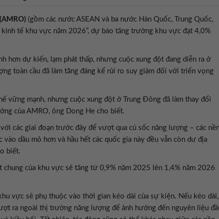
 (AMRO)
(gồm các nước ASEAN và ba nước Hàn Quốc, Trung Quốc,
 kinh tế khu vực năm 2026”, dự báo tăng trưởng khu vực đạt 4,0%
h hơn dự kiến, lạm phát thấp, nhưng cuộc xung đột đang diễn ra ở
g toàn cầu đã làm tăng đáng kể rủi ro suy giảm đối với triển vọng
ế vững mạnh, nhưng cuộc xung đột ở Trung Đông đã làm thay đổi
 trưởng của AMRO, ông Dong He cho biết.
 với các giai đoạn trước đây để vượt qua cú sốc năng lượng – các nề
ộc vào dầu mỏ hơn và hầu hết các quốc gia này đều vẫn còn dư địa
o biết.
t chung của khu vực sẽ tăng từ 0,9% năm 2025 lên 1,4% năm 2026
hu vực sẽ phụ thuộc vào thời gian kéo dài của sự kiện. Nếu kéo dài,
 vượt ra ngoài thị trường năng lượng để ảnh hưởng đến nguyên liệu đầ