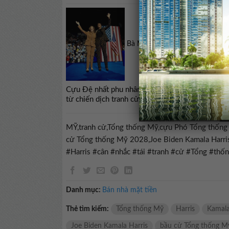
Bà Michelle Obama: Nước Mỹ chư
Cựu Đệ nhất phu nhân Michelle Obama cho biết n
từ chiến dịch tranh cử thất bại của cựu Phó Tô
MỸ,tranh cử,Tổng thống Mỹ,cựu Phó Tổng thống M
cử Tổng thống Mỹ 2028,Joe Biden Kamala Harri
#Harris #cân #nhắc #tái #tranh #cử #Tổng #t
Danh mục:
Bán nhà mặt tiền
Thẻ tìm kiếm:
Tổng thống Mỹ
Harris
Kamal
Joe Biden Kamala Harris
bầu cử Tổng thống M