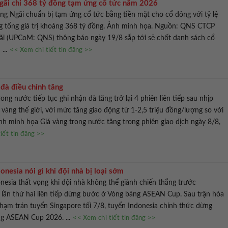
ãi chi 368 tỷ đồng tạm ứng cổ tức năm 2026
 Ngãi chuẩn bị tạm ứng cổ tức bằng tiền mặt cho cổ đông với tỷ lệ
 tổng giả trị khoảng 368 tỷ đồng. Ảnh minh họa. Nguồn: QNS CTCP
 (UPCoM: QNS) thông báo ngày 19/8 sắp tới sẽ chốt danh sách cổ
...
<< Xem chi tiết tin đăng >>
 đà điều chỉnh tăng
ong nước tiếp tục ghi nhận đà tăng trở lại 4 phiên liên tiếp sau nhịp
 vàng thế giới, với mức tăng giao động từ 1-2,5 triệu đồng/lượng so với
h minh họa Giá vàng trong nước tăng trong phiên giao dịch ngày 8/8,
iết tin đăng >>
onesia nói gì khi đội nhà bị loại sớm
nesia thất vọng khi đội nhà không thể giành chiến thắng trước
 lần thứ hai liên tiếp dừng bước ở Vòng bảng ASEAN Cup. Sau trận hòa
 chạm trán tuyển Singapore tối 7/8, tuyển Indonesia chính thức dừng
ng ASEAN Cup 2026. ...
<< Xem chi tiết tin đăng >>