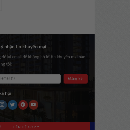
ý nhận tin khuyến mại
g để lại email để không bỏ lỡ tin khuyến mại nào
ng tôi:
ã hội
Ồ
LIÊN HỆ GÓP Ý