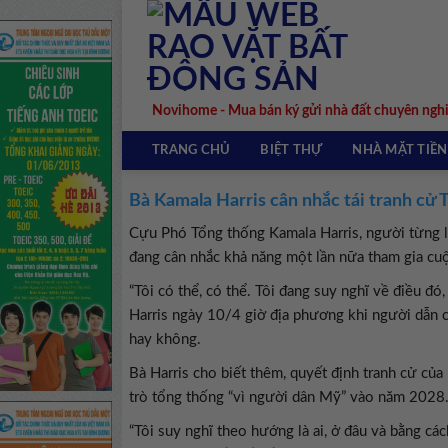
Skip
to
content
Novihome - Mua bán ký gửi nhà đất chuyên ngh
TRANG CHỦ
BIỆT THỰ
NHÀ MẶT TIỀN
Bà Kamala Harris cân nhắc tái tranh cử
Cựu Phó Tổng thống Kamala Harris, người từng 
đang cân nhắc khả năng một lần nữa tham gia cu
“Tôi có thể, có thể. Tôi đang suy nghĩ về điều đó,
Harris ngày 10/4 giờ địa phương khi người dẫn c
hay không.
Bà Harris cho biết thêm, quyết định tranh cử của
trò tổng thống “vì người dân Mỹ” vào năm 2028
“Tôi suy nghĩ theo hướng là ai, ở đâu và bằng cá