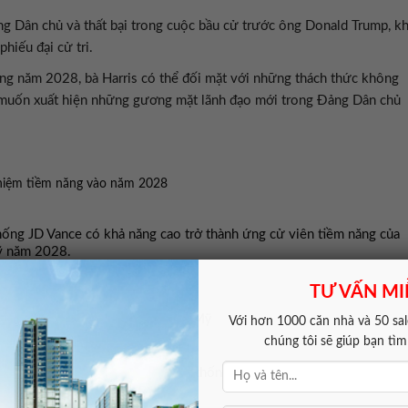
g Dân chủ và thất bại trong cuộc bầu cử trước ông Donald Trump, kh
hiếu đại cử tri.
ắng năm 2028, bà Harris có thể đối mặt với những thách thức không
g muốn xuất hiện những gương mặt lãnh đạo mới trong Đảng Dân chủ
hiệm tiềm năng vào năm 2028
ống JD Vance có khả năng cao trở thành ứng cử viên tiềm năng của
ỹ năm 2028.
TƯ VẤN MI
không nên tái tranh cử tổng thống Mỹ
Với hơn 1000 căn nhà và 50 sale
chúng tôi sẽ giúp bạn tì
uyết định tái tranh cử của Tổng thống Joe Biden năm 2024 khi sắp