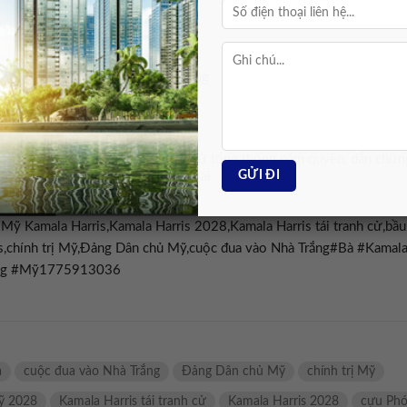
a sẵn sàng cho một nữ tổng thống
ước Mỹ chưa sẵn sàng để một nữ tổng thống nắm quyền, dẫn chứn
̉ng thống Kamala Harris vào năm ngoái.
ỹ Kamala Harris,Kamala Harris 2028,Kamala Harris tái tranh cử,bầu
s,chính trị Mỹ,Đảng Dân chủ Mỹ,cuộc đua vào Nhà Trắng#Bà #Kamal
hống #Mỹ1775913036
a
cuộc đua vào Nhà Trắng
Đảng Dân chủ Mỹ
chính trị Mỹ
ỹ 2028
Kamala Harris tái tranh cử
Kamala Harris 2028
cựu Ph