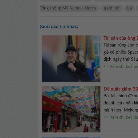
Tổng thống Mỹ Kamala Harris
tranh cử
bá
Xem các tin khác:
Tài sản của ông
Tài sản ròng của 
giá cổ phiếu Spac
dịch ngày thứ Sáu
<< Xem chi tiết ti
Đề xuất giảm 30
Bộ Tài chính đề 
doanh, cá nhân ki
minh hoạ: Mekong 
<< Xem chi tiết ti