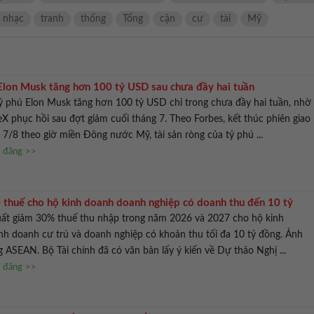
nhạc
tranh
thống
Tổng
cận
cư
tài
Mỹ
 Elon Musk tăng hơn 100 tỷ USD sau chưa đầy hai tuần
tỷ phú Elon Musk tăng hơn 100 tỷ USD chỉ trong chưa đầy hai tuần, nhờ
eX phục hồi sau đợt giảm cuối tháng 7. Theo Forbes, kết thúc phiên giao
 7/8 theo giờ miền Đông nước Mỹ, tài sản ròng của tỷ phú ...
n đăng >>
 thuế cho hộ kinh doanh doanh nghiệp có doanh thu đến 10 tỷ
xuất giảm 30% thuế thu nhập trong năm 2026 và 2027 cho hộ kinh
nh doanh cư trú và doanh nghiệp có khoản thu tối đa 10 tỷ đồng. Ảnh
ASEAN. Bộ Tài chính đã có văn bản lấy ý kiến về Dự thảo Nghị ...
n đăng >>