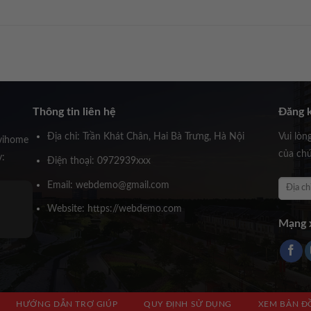
Thông tin liên hệ
Đăng k
Địa chỉ: Trần Khát Chân, Hai Bà Trưng, Hà Nội
Vui lòn
vihome
của chú
y:
Điện thoại: 0972939xxx
Email: webdemo@gmail.com
Ông Huỳnh Trấn Thành
Website: https://webdemo.com
Founder Novihome
Mạng x
HƯỚNG DẪN TRỢ GIÚP
QUY ĐỊNH SỬ DỤNG
XEM BẢN Đ