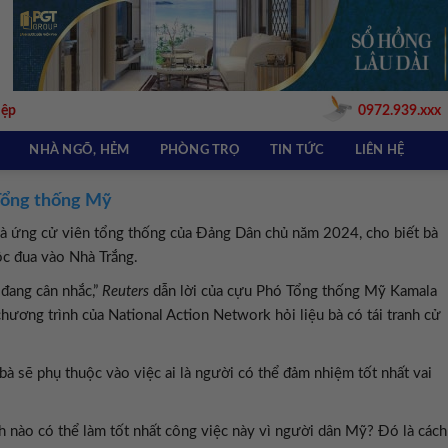
iệp
0972.939.xxx
NHÀ NGÕ, HẺM
PHÒNG TRỌ
TIN TỨC
LIÊN HỆ
 Tổng thống Mỹ
là ứng cử viên tổng thống của Đảng Dân chủ năm 2024, cho biết bà
ộc đua vào Nhà Trắng.
 đang cân nhắc,”
Reuters
dẫn lời của cựu Phó Tổng thống Mỹ Kamala
hương trình của National Action Network hỏi liệu bà có tái tranh cử
 bà sẽ phụ thuộc vào việc ai là người có thể đảm nhiệm tốt nhất vai
.
ch nào có thể làm tốt nhất công việc này vì người dân Mỹ? Đó là cách