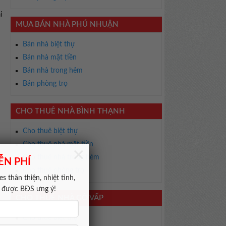
i
MUA BÁN NHÀ PHÚ NHUẬN
Bán nhà biệt thự
Bán nhà mặt tiền
Bán nhà trong hẻm
Bán phòng trọ
CHO THUÊ NHÀ BÌNH THẠNH
Cho thuê biệt thự
Cho thuê nhà mặt tiền
×
Cho thuê nhà trong hẻm
ỄN PHÍ
Cho thuê phòng trọ
s thân thiện, nhiệt tình,
m được BĐS ưng ý!
CHO THUÊ NHÀ GÒ VẤP
Cho thuê biệt thự