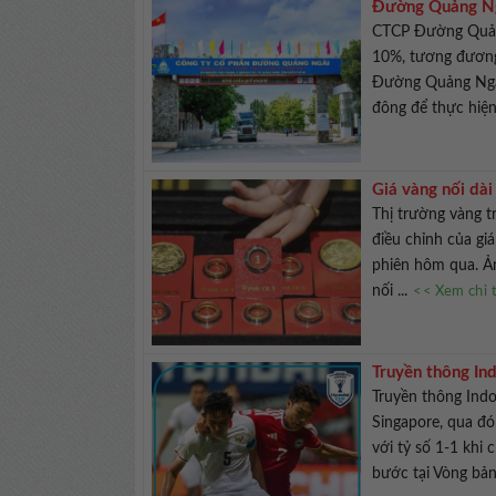
Đường Quảng Ng
CTCP Đường Quảng
10%, tương đương
Đường Quảng Ngãi
đông để thực hiện 
Giá vàng nối dài
Thị trường vàng tr
điều chỉnh của giá
phiên hôm qua. Ản
nối ...
<< Xem chi t
Truyền thông Ind
Truyền thông Indo
Singapore, qua đó
với tỷ số 1-1 khi
bước tại Vòng bả