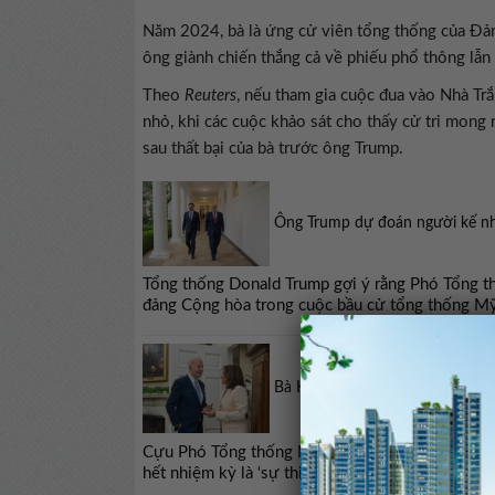
Năm 2024, bà là ứng cử viên tổng thống của Đản
ông giành chiến thắng cả về phiếu phổ thông lẫn p
Theo
Reuters
, nếu tham gia cuộc đua vào Nhà Tr
nhỏ, khi các cuộc khảo sát cho thấy cử tri mon
sau thất bại của bà trước ông Trump.
Ông Trump dự đoán người kế n
Tổng thống Donald Trump gợi ý rằng Phó Tổng th
đảng Cộng hòa trong cuộc bầu cử tổng thống M
Bà Harris thừa nhận ông Biden 
Cựu Phó Tổng thống Mỹ Kamala Harris cho rằng q
hết nhiệm kỳ là ‘sự thiếu thận trọng’.