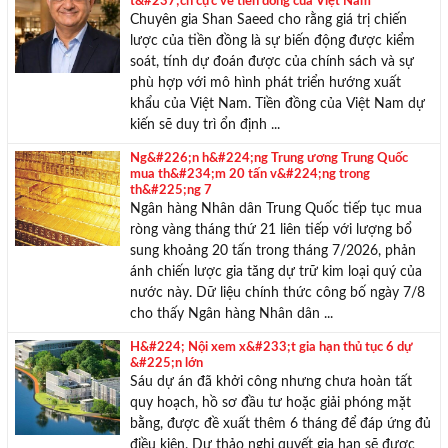
t&#237;ch cực về tiền đồng của Việt Nam
Chuyên gia Shan Saeed cho rằng giá trị chiến
lược của tiền đồng là sự biến động được kiểm
soát, tính dự đoán được của chính sách và sự
phù hợp với mô hình phát triển hướng xuất
khẩu của Việt Nam. Tiền đồng của Việt Nam dự
kiến sẽ duy trì ổn định ...
Ng&#226;n h&#224;ng Trung ương Trung Quốc
mua th&#234;m 20 tấn v&#224;ng trong
th&#225;ng 7
Ngân hàng Nhân dân Trung Quốc tiếp tục mua
ròng vàng tháng thứ 21 liên tiếp với lượng bổ
sung khoảng 20 tấn trong tháng 7/2026, phản
ánh chiến lược gia tăng dự trữ kim loại quý của
nước này. Dữ liệu chính thức công bố ngày 7/8
cho thấy Ngân hàng Nhân dân ...
H&#224; Nội xem x&#233;t gia hạn thủ tục 6 dự
&#225;n lớn
Sáu dự án đã khởi công nhưng chưa hoàn tất
quy hoạch, hồ sơ đầu tư hoặc giải phóng mặt
bằng, được đề xuất thêm 6 tháng để đáp ứng đủ
điều kiện. Dự thảo nghị quyết gia hạn sẽ được