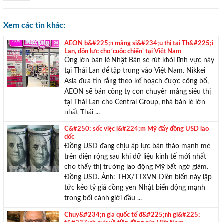
Xem các tin khác:
AEON b&#225;n mảng si&#234;u thị tại Th&#225;i
Lan, dồn lực cho ‘cuộc chiến’ tại Việt Nam
Ông lớn bán lẻ Nhật Bản sẽ rút khỏi lĩnh vực này
tại Thái Lan để tập trung vào Việt Nam. Nikkei
Asia đưa tin rằng theo kế hoạch được công bố,
AEON sẽ bán công ty con chuyên mảng siêu thị
tại Thái Lan cho Central Group, nhà bán lẻ lớn
nhất Thái ...
C&#250; sốc việc l&#224;m Mỹ đẩy đồng USD lao
dốc
Đồng USD đang chịu áp lực bán tháo mạnh mẽ
trên diện rộng sau khi dữ liệu kinh tế mới nhất
cho thấy thị trường lao động Mỹ bất ngờ giảm.
Đồng USD. Ảnh: THX/TTXVN Diễn biến này lập
tức kéo tỷ giá đồng yen Nhật biến động mạnh
trong bối cảnh giới đầu ...
Chuy&#234;n gia quốc tế đ&#225;nh gi&#225;