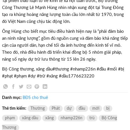
Tại phiên thảo luận tổ về kinh tế xã hội tuần trước, Bộ trưởng
Công Thương Lê Mạnh Hùng nhìn nhận xung đột tại Trung Đông
tạo ra khủng hoảng năng lượng toàn cầu lớn nhất từ 1970, trong
đó Việt Nam cũng chịu tác động lớn.
Ông Hùng cho biết mục tiêu điều hành hiện nay là “phải đảm bảo
an ninh năng lượng”, gồm đủ nguồn cung và đảm bảo khả năng tiếp
cận của người dân, hạn chế tối đa ảnh hưởng đến kinh tế vĩ mô.
Theo đó, nhà điều hành đã triển khai đồng bộ 5 nhóm giải pháp,
nâng số ngày dự trữ lưu thông từ 15 lên 26 ngày.
Bộ Công thương, xăng dầu#thương #nhamp226n #đầu #mối #bị
#phạt #phạm #dự #trữ #xăng #dầu1776623220
Danh mục:
BĐS cho thuê
Thẻ tìm kiếm:
Thường
Phát
dự
đầu
mới
bị
phạm
xăng dầu
xăng
nhamp226n
trù
Bộ Công
Thương