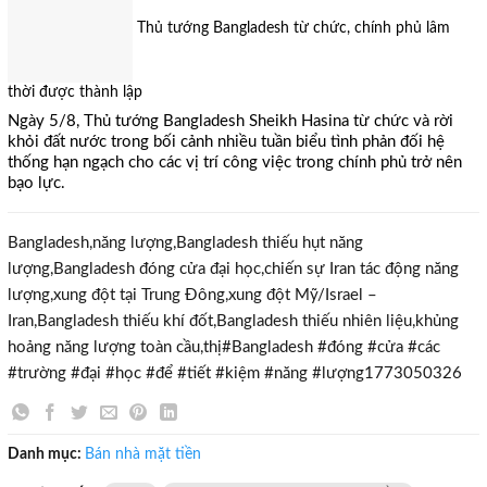
Thủ tướng Bangladesh từ chức, chính phủ lâm
thời được thành lập
Ngày 5/8, Thủ tướng Bangladesh Sheikh Hasina từ chức và rời
khỏi đất nước trong bối cảnh nhiều tuần biểu tình phản đối hệ
thống hạn ngạch cho các vị trí công việc trong chính phủ trở nên
bạo lực.
Bangladesh,năng lượng,Bangladesh thiếu hụt năng
lượng,Bangladesh đóng cửa đại học,chiến sự Iran tác động năng
lượng,xung đột tại Trung Đông,xung đột Mỹ/Israel –
Iran,Bangladesh thiếu khí đốt,Bangladesh thiếu nhiên liệu,khủng
hoảng năng lượng toàn cầu,thị#Bangladesh #đóng #cửa #các
#trường #đại #học #để #tiết #kiệm #năng #lượng1773050326
TƯ VẤN MIỄN PHÍ
Với hơn 1000 căn nhà và 50 sales thân thiện, nhiệt tình,
Danh mục:
Bán nhà mặt tiền
chúng tôi sẽ giúp bạn tìm được BĐS ưng ý!
Thẻ tìm kiếm:
năng
khủng hoảng năng lượng toàn cầu