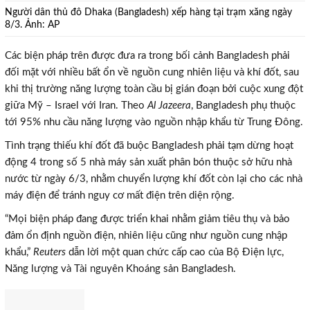
Người dân thủ đô Dhaka (Bangladesh) xếp hàng tại trạm xăng ngày
8/3. Ảnh: AP
Các biện pháp trên được đưa ra trong bối cảnh Bangladesh phải
đối mặt với nhiều bất ổn về nguồn cung nhiên liệu và khí đốt, sau
khi thị trường năng lượng toàn cầu bị gián đoạn bởi cuộc xung đột
giữa Mỹ – Israel với Iran. Theo
Al Jazeera
, Bangladesh phụ thuộc
tới 95% nhu cầu năng lượng vào nguồn nhập khẩu từ Trung Đông.
Tình trạng thiếu khí đốt đã buộc Bangladesh phải tạm dừng hoạt
động 4 trong số 5 nhà máy sản xuất phân bón thuộc sở hữu nhà
nước từ ngày 6/3, nhằm chuyển lượng khí đốt còn lại cho các nhà
máy điện để tránh nguy cơ mất điện trên diện rộng.
“Mọi biện pháp đang được triển khai nhằm giảm tiêu thụ và bảo
đảm ổn định nguồn điện, nhiên liệu cũng như nguồn cung nhập
khẩu,”
Reuters
dẫn lời một quan chức cấp cao của Bộ Điện lực,
Năng lượng và Tài nguyên Khoáng sản Bangladesh.