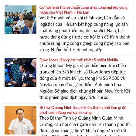
Cơ hội hình thành chuỗi cung ứng công nghiệp công
nghệ cao Việt Nam – Hà Lan
Với thế mạnh về cơ khí chính xác, bán dẫn và
logistics của Hà Lan kết hợp cùng năng lực sản
xuất đang phát triển mạnh của Việt Nam, hai
nước đang đứng trước cơ hội lớn để hình thành
chuỗi cung ứng công nghiệp công nghệ cao bền
vững. Nhằm hỗ trợ doanh nghiệp ...
Dow Jones lập kỷ lục mới nhờ cổ phiếu Nvidia
Chứng khoán Mỹ ghi nhận diễn biến trái chiều
trong phiên 5/8 khi chỉ số Dow Jones tiếp tục
đóng cửa ở mức kỷ lục, trong khi S&P 500 và
Nasdaq quay đầu giảm điểm. Ảnh minh họa.
Nguồn: Sở giao dịch chứng khoán New York Kết
thúc phiên giao dịch ngày 5/8, chỉ số ...
Bí thư Quảng Ninh Sau khi lên thành phố làm gì để
phát triển đúng với danh xưng
Theo Bí thư Tỉnh uỷ Quảng Ninh Quản Minh
Cường, câu hỏi của người dân ‘lên thành phố thì
được gì và khác gì tỉnh?’ khiến ông trăn trở rất
nhiều. Bí thư Tỉnh uỷ Quảng Ninh Quản Minh