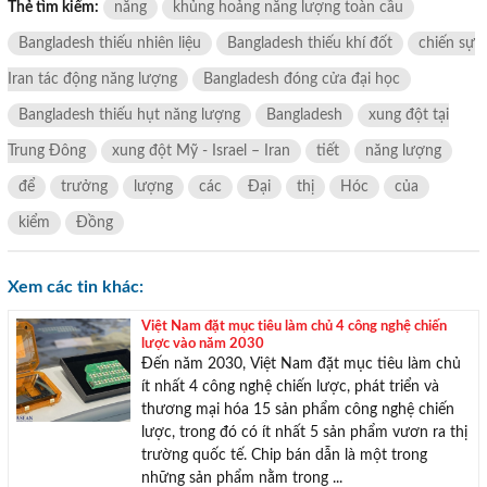
Bangladesh thiếu nhiên liệu
Bangladesh thiếu khí đốt
chiến sự
Iran tác động năng lượng
Bangladesh đóng cửa đại học
Bangladesh thiếu hụt năng lượng
Bangladesh
xung đột tại
Trung Đông
xung đột Mỹ - Israel – Iran
tiết
năng lượng
để
trưởng
lượng
các
Đại
thị
Hóc
của
kiểm
Đồng
Xem các tin khác:
Việt Nam đặt mục tiêu làm chủ 4 công nghệ chiến
lược vào năm 2030
Đến năm 2030, Việt Nam đặt mục tiêu làm chủ
ít nhất 4 công nghệ chiến lược, phát triển và
thương mại hóa 15 sản phẩm công nghệ chiến
lược, trong đó có ít nhất 5 sản phẩm vươn ra thị
trường quốc tế. Chip bán dẫn là một trong
những sản phẩm nằm trong ...