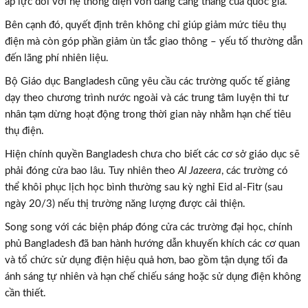
áp lực đối với hệ thống điện vốn đang căng thẳng của quốc gia.
Bên cạnh đó, quyết định trên không chỉ giúp giảm mức tiêu thụ
điện mà còn góp phần giảm ùn tắc giao thông – yếu tố thường dẫn
đến lãng phí nhiên liệu.
Bộ Giáo dục Bangladesh cũng yêu cầu các trường quốc tế giảng
dạy theo chương trình nước ngoài và các trung tâm luyện thi tư
nhân tạm dừng hoạt động trong thời gian này nhằm hạn chế tiêu
thụ điện.
Hiện chính quyền Bangladesh chưa cho biết các cơ sở giáo dục sẽ
phải đóng cửa bao lâu. Tuy nhiên theo
Al Jazeera
, các trường có
thể khôi phục lịch học bình thường sau kỳ nghỉ Eid al-Fitr (sau
ngày 20/3) nếu thị trường năng lượng được cải thiện.
Song song với các biện pháp đóng cửa các trường đại học, chính
phủ Bangladesh đã ban hành hướng dẫn khuyến khích các cơ quan
và tổ chức sử dụng điện hiệu quả hơn, bao gồm tận dụng tối đa
ánh sáng tự nhiên và hạn chế chiếu sáng hoặc sử dụng điện không
cần thiết.