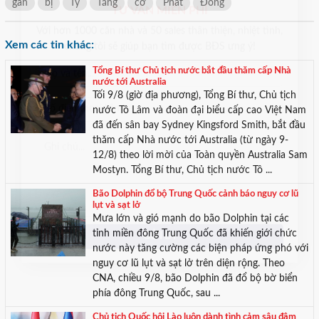
gần
bị
Tỷ
Tăng
cơ
Phát
Đồng
TƯ VẤN MIỄN PHÍ
Xem các tin khác:
Với hơn 1000 căn nhà và 50 sales thân thiện, nhiệt tình,
chúng tôi sẽ giúp bạn tìm được BĐS ưng ý!
Tổng Bí thư Chủ tịch nước bắt đầu thăm cấp Nhà
nước tới Australia
Tối 9/8 (giờ địa phương), Tổng Bí thư, Chủ tịch
nước Tô Lâm và đoàn đại biểu cấp cao Việt Nam
đã đến sân bay Sydney Kingsford Smith, bắt đầu
thăm cấp Nhà nước tới Australia (từ ngày 9-
12/8) theo lời mời của Toàn quyền Australia Sam
Mostyn. Tổng Bí thư, Chủ tịch nước Tô ...
Bão Dolphin đổ bộ Trung Quốc cảnh báo nguy cơ lũ
lụt và sạt lở
Mưa lớn và gió mạnh do bão Dolphin tại các
tỉnh miền đông Trung Quốc đã khiến giới chức
nước này tăng cường các biện pháp ứng phó với
nguy cơ lũ lụt và sạt lở trên diện rộng. Theo
CNA, chiều 9/8, bão Dolphin đã đổ bộ bờ biển
phía đông Trung Quốc, sau ...
Chủ tịch Quốc hội Lào luôn dành tình cảm sâu đậm