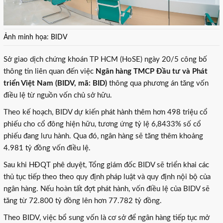
Ảnh minh họa: BIDV
Sở giao dịch chứng khoán TP HCM (HoSE) ngày 20/5 công bố
thông tin liên quan đến việc
Ngân hàng TMCP Đầu tư và Phát
triển Việt Nam (BIDV, mã: BID)
thông qua phương án tăng vốn
điều lệ từ nguồn vốn chủ sở hữu.
Theo kế hoạch, BIDV dự kiến phát hành thêm hơn 498 triệu cổ
phiếu cho cổ đông hiện hữu, tương ứng tỷ lệ 6,8433% số cổ
phiếu đang lưu hành. Qua đó, ngân hàng sẽ tăng thêm khoảng
4.981 tỷ đồng vốn điều lệ.
Sau khi HĐQT phê duyệt, Tổng giám đốc BIDV sẽ triển khai các
thủ tục tiếp theo theo quy định pháp luật và quy định nội bộ của
ngân hàng. Nếu hoàn tất đợt phát hành, vốn điều lệ của BIDV sẽ
tăng từ 72.800 tỷ đồng lên hơn 77.782 tỷ đồng.
Theo BIDV, việc bổ sung vốn là cơ sở để ngân hàng tiếp tục mở