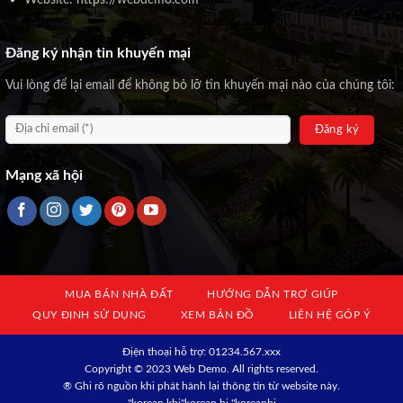
Đăng ký nhận tin khuyến mại
Vui lòng để lại email để không bỏ lỡ tin khuyến mại nào của chúng tôi:
Mạng xã hội
MUA BÁN NHÀ ĐẤT
HƯỚNG DẪN TRỢ GIÚP
QUY ĐỊNH SỬ DỤNG
XEM BẢN ĐỒ
LIÊN HỆ GÓP Ý
Địện thoại hỗ trợ: 01234.567.xxx
Copyright © 2023 Web Demo. All rights reserved.
® Ghi rõ nguồn khi phát hành lại thông tin từ website này.