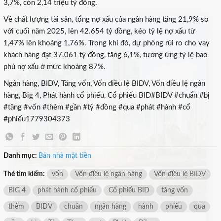
3,7%, còn 2,14 triệu tỷ đồng.
Về chất lượng tài sản, tổng nợ xấu của ngân hàng tăng 21,9% so
với cuối năm 2025, lên 42.654 tỷ đồng, kéo tỷ lệ nợ xấu từ
×
1,47% lên khoảng 1,76%. Trong khi đó, dự phòng rủi ro cho vay
khách hàng đạt 37.061 tỷ đồng, tăng 6,1%, tương ứng tỷ lệ bao
phủ nợ xấu ở mức khoảng 87%.
Ngân hàng, BIDV, Tăng vốn, Vốn điều lệ BIDV, Vốn điều lệ ngân
hàng, Big 4, Phát hành cổ phiếu, Cổ phiếu BID#BIDV #chuẩn #bị
#tăng #vốn #thêm #gần #tỷ #đồng #qua #phát #hành #cổ
#phiếu1779304373
Danh mục:
Bán nhà mặt tiền
Thẻ tìm kiếm:
vốn
Vốn điều lệ ngân hàng
Vốn điều lệ BIDV
BIG 4
phát hành cổ phiếu
Cổ phiếu BID
tăng vốn
thêm
BIDV
chuân
ngân hàng
hành
phiếu
qua