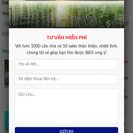
Danh mục:
Bán nhà mặt tiền
Thẻ tìm kiếm:
Đồng
dự
kiến
Tăng
Tỷ
lên
vốn
ngân hàng
BIDV
tăng vốn
Cổ phiếu BID
Kế hoạch kinh
doanh
ĐHĐCĐ 2026
Tài liệu đại hội
TƯ VẤN MIỄN PHÍ
Với hơn 1000 căn nhà và 50 sales thân thiện, nhiệt tình,
Xem các tin khác:
chúng tôi sẽ giúp bạn tìm được BĐS ưng ý!
BSR xuất bán lô nhiên liệu diesel sinh học B5 đầu tiên
ra thị trường
Ngày 6/8, Tổng công ty Lọc hóa dầu Việt Nam
(BSR) đã chính thức xuất bán lô nhiên liệu Diesel
sinh học B5 (DO B5) đầu tiên từ Nhà máy Lọc
dầu Dung Quất, đánh dấu bước tiến mới trong
lộ trình thương mại hóa các dòng nhiên liệu thân
thiện với môi trường. BSR ...
Bế mạc Hội nghị Ngoại giao 33 Đối ngoại bước vào
giai đoạn hành động mới
Bộ trưởng Lê Hoài Trung yêu cầu, sau Hội nghị
Ngoại giao, các đơn vị phải khẩn trương tạo ra