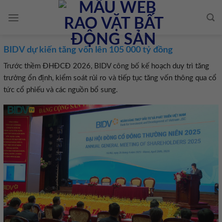
Skip
to
content
BIDV dự kiến tăng vốn lên 105 000 tỷ đồng
Trước thềm ĐHĐCĐ 2026, BIDV công bố kế hoạch duy trì tăng
trưởng ổn định, kiểm soát rủi ro và tiếp tục tăng vốn thông qua cổ
tức cổ phiếu và các nguồn bổ sung.