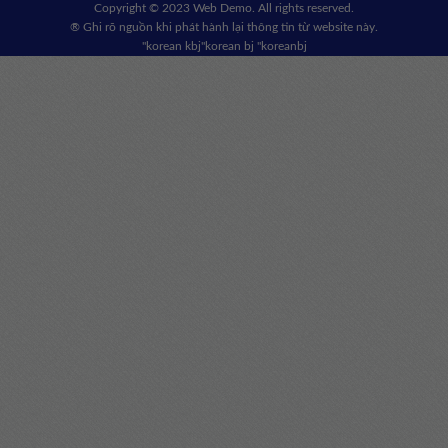
Copyright © 2023 Web Demo. All rights reserved.
® Ghi rõ nguồn khi phát hành lại thông tin từ website này.
"korean kbj​
"korean bj
"koreanbj​