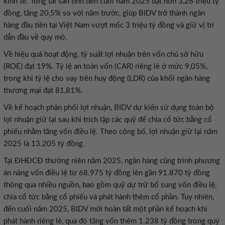
kinh tế. Tổng tài sản tính đến cuối năm 2025 đạt hơn 3,26 triệu tỷ
đồng, tăng 20,5% so với năm trước, giúp BIDV trở thành ngân
hàng đầu tiên tại Việt Nam vượt mốc 3 triệu tỷ đồng và giữ vị trí
dẫn đầu về quy mô.
Về hiệu quả hoạt động, tỷ suất lợi nhuận trên vốn chủ sở hữu
(ROE) đạt 19%. Tỷ lệ an toàn vốn (CAR) riêng lẻ ở mức 9,05%,
trong khi tỷ lệ cho vay trên huy động (LDR) của khối ngân hàng
thương mại đạt 81,81%.
Về kế hoạch phân phối lợi nhuận, BIDV dự kiến sử dụng toàn bộ
lợi nhuận giữ lại sau khi trích lập các quỹ để chia cổ tức bằng cổ
phiếu nhằm tăng vốn điều lệ. Theo công bố, lợi nhuận giữ lại năm
2025 là 13.205 tỷ đồng.
Tại ĐHĐCĐ thường niên năm 2025, ngân hàng cũng trình phương
án nâng vốn điều lệ từ 68.975 tỷ đồng lên gần 91.870 tỷ đồng
thông qua nhiều nguồn, bao gồm quỹ dự trữ bổ sung vốn điều lệ,
chia cổ tức bằng cổ phiếu và phát hành thêm cổ phần. Tuy nhiên,
đến cuối năm 2025, BIDV mới hoàn tất một phần kế hoạch khi
phát hành riêng lẻ, qua đó tăng vốn thêm 1.238 tỷ đồng trong quý