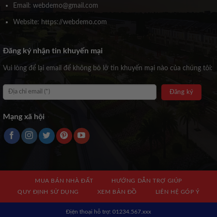
Email: webdemo@gmail.com
Website: https://webdemo.com
Đăng ký nhận tin khuyến mại
Vui lòng để lại email để không bỏ lỡ tin khuyến mại nào của chúng tôi:
Mạng xã hội
MUA BÁN NHÀ ĐẤT
HƯỚNG DẪN TRỢ GIÚP
QUY ĐỊNH SỬ DỤNG
XEM BẢN ĐỒ
LIÊN HỆ GÓP Ý
Địện thoại hỗ trợ: 01234.567.xxx