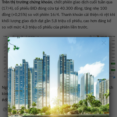
Trên thị trường chứng khoán,
chốt phiên giao dịch cuối tuần qua
(17/4), cổ phiếu BID đóng cửa tại 40.300 đồng, tăng nhẹ 100
đồng (+0,25%) so với phiên 16/4. Thanh khoản cải thiện rõ rệt khi
khối lượng giao dịch đạt gần 5,8 triệu cổ phiếu, cao hơn đáng kể
so với mức 4,3 triệu cổ phiếu của phiên liền trước.
×
Ngân hàng,BIDV,ĐHĐCĐ 2026,Tài liệu đại hội,tăng vốn,Kế hoạch
kinh doanh,Cổ phiếu BID#BIDV #dự #kiến #tăng #vốn #lên #tỷ
#đồng1776561282