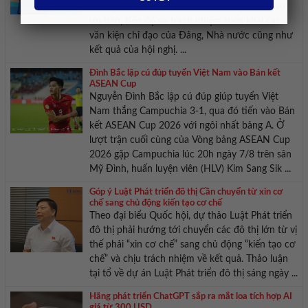
những sản phẩm cụ thể; xác định rõ nhiệm vụ
ưu tiên, tiến độ và trách nhiệm triển khai các
văn kiện chỉ đạo của Đảng, Nhà nước cũng như
kết quả của hội nghị. ...
Đình Bắc lập cú đúp tuyển Việt Nam vào Bán kết
ASEAN Cup
Nguyễn Đình Bắc lập cú đúp giúp tuyển Việt
Nam thắng Campuchia 3-1, qua đó tiến vào Bán
kết ASEAN Cup 2026 với ngôi nhất bảng A. Ở
lượt trận cuối cùng của Vòng bảng ASEAN Cup
2026 gặp Campuchia lúc 20h ngày 7/8 trên sân
Mỹ Đình, huấn luyện viên (HLV) Kim Sang Sik ...
Góp ý Luật Phát triển đô thị Cần chuyển từ xin cơ
chế sang chủ động kiến tạo cơ chế
Theo đại biểu Quốc hội, dự thảo Luật Phát triển
đô thị phải hướng tới chuyển các đô thị lớn từ vị
thế phải “xin cơ chế” sang chủ động “kiến tạo cơ
chế” và chịu trách nhiệm về kết quả. Thảo luận
tại tổ về dự án Luật Phát triển đô thị sáng ngày ...
Hãng phát triển ChatGPT sắp ra mắt loa tích hợp AI
giá từ 300 USD