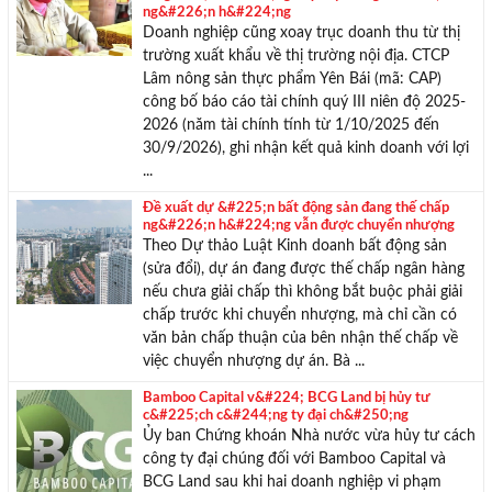
ng&#226;n h&#224;ng
Doanh nghiệp cũng xoay trục doanh thu từ thị
trường xuất khẩu về thị trường nội địa. CTCP
Lâm nông sản thực phẩm Yên Bái (mã: CAP)
công bố báo cáo tài chính quý III niên độ 2025-
2026 (năm tài chính tính từ 1/10/2025 đến
30/9/2026), ghi nhận kết quả kinh doanh với lợi
...
Đề xuất dự &#225;n bất động sản đang thế chấp
ng&#226;n h&#224;ng vẫn được chuyển nhượng
Theo Dự thảo Luật Kinh doanh bất động sản
(sửa đổi), dự án đang được thế chấp ngân hàng
nếu chưa giải chấp thì không bắt buộc phải giải
chấp trước khi chuyển nhượng, mà chỉ cần có
văn bản chấp thuận của bên nhận thế chấp về
việc chuyển nhượng dự án. Bà ...
Bamboo Capital v&#224; BCG Land bị hủy tư
c&#225;ch c&#244;ng ty đại ch&#250;ng
Ủy ban Chứng khoán Nhà nước vừa hủy tư cách
công ty đại chúng đối với Bamboo Capital và
BCG Land sau khi hai doanh nghiệp vi phạm