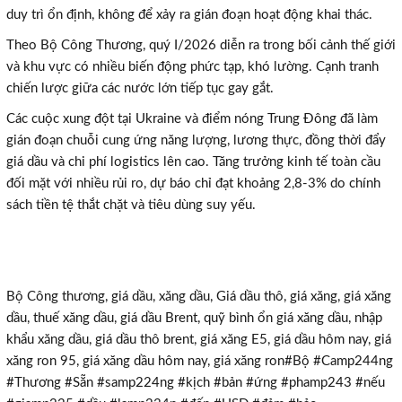
duy trì ổn định, không để xảy ra gián đoạn hoạt động khai thác.
Theo Bộ Công Thương, quý I/2026 diễn ra trong bối cảnh thế giới
và khu vực có nhiều biến động phức tạp, khó lường. Cạnh tranh
chiến lược giữa các nước lớn tiếp tục gay gắt.
Các cuộc xung đột tại Ukraine và điểm nóng Trung Đông đã làm
gián đoạn chuỗi cung ứng năng lượng, lương thực, đồng thời đẩy
giá dầu và chi phí logistics lên cao. Tăng trưởng kinh tế toàn cầu
đối mặt với nhiều rủi ro, dự báo chỉ đạt khoảng 2,8-3% do chính
sách tiền tệ thắt chặt và tiêu dùng suy yếu.
Bộ Công thương, giá dầu, xăng dầu, Giá dầu thô, giá xăng, giá xăng
dầu, thuế xăng dầu, giá dầu Brent, quỹ bình ổn giá xăng dầu, nhập
khẩu xăng dầu, giá dầu thô brent, giá xăng E5, giá dầu hôm nay, giá
xăng ron 95, giá xăng dầu hôm nay, giá xăng ron#Bộ #Camp244ng
#Thương #Sẵn #samp224ng #kịch #bản #ứng #phamp243 #nếu