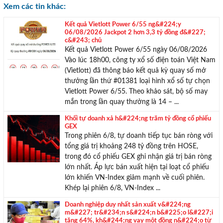
Xem các tin khác:
TƯ VẤN MIỄN PHÍ
Với hơn 1000 căn nhà và 50 sales thân thiện, nhiệt tình,
Kết quả Vietlott Power 6/55 ng&#224;y
chúng tôi sẽ giúp bạn tìm được BĐS ưng ý!
06/08/2026 Jackpot 2 hơn 3,3 tỷ đồng đ&#227;
c&#243; chủ
Kết quả Vietlott Power 6/55 ngày 06/08/2026
Vào lúc 18h00, công ty xổ số điện toán Việt Nam
(Vietlott) đã thông báo kết quả kỳ quay số mở
thưởng lần thứ #01381 loại hình xổ số tự chọn
Vietlott Power 6/55. Theo khảo sát, bộ số may
mắn trong lần quay thưởng là 14 – ...
Khối tự doanh xả h&#224;ng trăm tỷ đồng cổ phiếu
GEX
Trong phiên 6/8, tự doanh tiếp tục bán ròng với
tổng giá trị khoảng 248 tỷ đồng trên HOSE,
trong đó cổ phiếu GEX ghi nhận giá trị bán ròng
lớn nhất. Áp lực bán xuất hiện tại loạt cổ phiếu
lớn khiến VN-Index giảm mạnh về cuối phiên.
Khép lại phiên 6/8, VN-Index ...
Doanh nghiệp duy nhất sản xuất v&#224;ng
m&#227; tr&#234;n s&#224;n b&#225;o l&#227;i
tăng 64%, kh&#244;ng vay một đồng n&#224;o từ