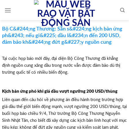
Skip
to
content
Bộ C&#244;ng Thương: Sẵn s&#224;ng kịch bản ứng
ph&#243; nếu gi&#225; dầu l&#234;n đến 200 USD,
đảm bảo kh&#244;ng đứt g&#227;y nguồn cung
Tại cuộc họp báo mới đây, đại diện Bộ Công Thương đã khẳng
định nguồn cung xăng dầu trong nước vẫn được đảm bảo dù thị
trường quốc tế có nhiều biến động.
Kịch bản ứng phó khi giá dầu vượt ngưỡng 200 USD/thùng
Liên quan đến câu hỏi về phương án điều hành trong trường hợp
giá dầu thế giới biến động mạnh, vượt ngưỡng 200 USD/thùng, tại
buổi họp báo chiều 9/4, Thứ trưởng Bộ Công Thương Nguyễn
Sinh Nhật Tân, cho biết đã xây dựng các kịch bản linh hoạt với mục
tiêu kép: không để đứt gãy nguồn cung và kiểm soát lạm phát.