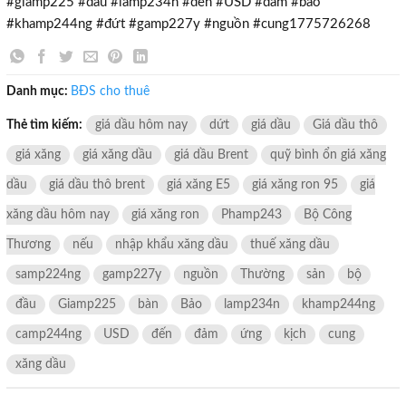
#giamp225 #dầu #lamp234n #đến #USD #đảm #bảo
#khamp244ng #đứt #gamp227y #nguồn #cung1775726268
×
Danh mục:
BĐS cho thuê
Thẻ tìm kiếm:
giá dầu hôm nay
dứt
giá dầu
Giá dầu thô
giá xăng
giá xăng dầu
giá dầu Brent
quỹ bình ổn giá xăng
dầu
giá dầu thô brent
giá xăng E5
giá xăng ron 95
giá
xăng dầu hôm nay
giá xăng ron
Phamp243
Bộ Công
Thương
nếu
nhập khẩu xăng dầu
thuế xăng dầu
samp224ng
gamp227y
nguồn
Thường
sản
bộ
đầu
Giamp225
bàn
Bảo
lamp234n
khamp244ng
camp244ng
USD
đến
đảm
ứng
kịch
cung
xăng dầu