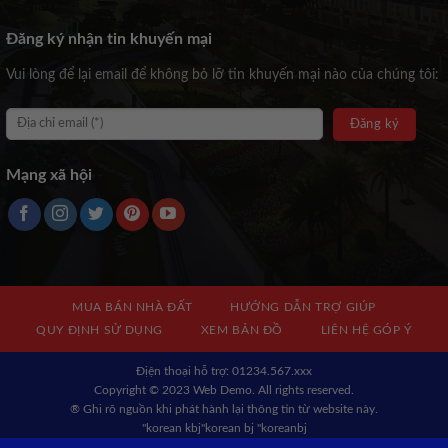
Đăng ký nhận tin khuyến mại
Vui lòng để lại email để không bỏ lỡ tin khuyến mại nào của chúng tôi:
Mạng xã hội
MUA BÁN NHÀ ĐẤT
HƯỚNG DẪN TRỢ GIÚP
QUY ĐỊNH SỬ DỤNG
XEM BẢN ĐỒ
LIÊN HỆ GÓP Ý
Địện thoại hỗ trợ: 01234.567.xxx
Copyright © 2023 Web Demo. All rights reserved.
® Ghi rõ nguồn khi phát hành lại thông tin từ website này.
"korean kbj​
"korean bj
"koreanbj​