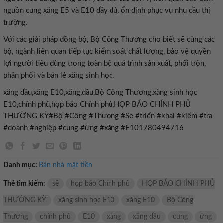
nguồn cung xăng E5 và E10 đầy đủ, ổn định phục vụ nhu cầu thị
trường.
Với các giải pháp đồng bộ, Bộ Công Thương cho biết sẽ cùng các
bộ, ngành liên quan tiếp tục kiểm soát chất lượng, bảo vệ quyền
lợi người tiêu dùng trong toàn bộ quá trình sản xuất, phối trộn,
phân phối và bán lẻ xăng sinh học.
xăng dầu,xăng E10,xăng,dầu,Bộ Công Thương,xăng sinh học
E10,chính phủ,họp báo Chính phủ,HỌP BÁO CHÍNH PHỦ
THƯỜNG KỲ#Bộ #Công #Thương #Sẽ #triển #khai #kiểm #tra
#doanh #nghiệp #cung #ứng #xăng #E101780494716
Danh mục:
Bán nhà mặt tiền
Thẻ tìm kiếm:
sẽ
họp báo Chính phủ
HỌP BÁO CHÍNH PHỦ
THƯỜNG KỲ
xăng sinh học E10
xăng E10
Bộ Công
Thương
chính phủ
E10
xăng
xăng dầu
cung
ứng