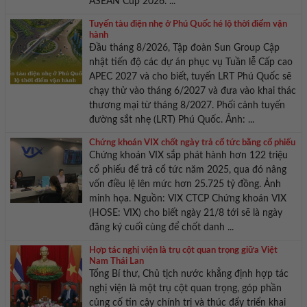
ASEAN Cup 2026. ...
Tuyến tàu điện nhẹ ở Phú Quốc hé lộ thời điểm vận
hành
Đầu tháng 8/2026, Tập đoàn Sun Group Cập
nhật tiến độ các dự án phục vụ Tuần lễ Cấp cao
APEC 2027 và cho biết, tuyến LRT Phú Quốc sẽ
chạy thử vào tháng 6/2027 và đưa vào khai thác
thương mại từ tháng 8/2027. Phối cảnh tuyến
đường sắt nhẹ (LRT) Phú Quốc. Ảnh: ...
Chứng khoán VIX chốt ngày trả cổ tức bằng cổ phiếu
Chứng khoán VIX sắp phát hành hơn 122 triệu
cổ phiếu để trả cổ tức năm 2025, qua đó nâng
vốn điều lệ lên mức hơn 25.725 tỷ đồng. Ảnh
minh họa. Nguồn: VIX CTCP Chứng khoán VIX
(HOSE: VIX) cho biết ngày 21/8 tới sẽ là ngày
đăng ký cuối cùng để chốt danh ...
Hợp tác nghị viện là trụ cột quan trọng giữa Việt
Nam Thái Lan
Tổng Bí thư, Chủ tịch nước khẳng định hợp tác
nghị viện là một trụ cột quan trọng, góp phần
củng cố tin cậy chính trị và thúc đẩy triển khai