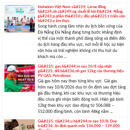
Với hơn 1000 căn nhà và 50 sales thân thiện, nhiệt tình,
Heineken Việt Nam v&#224; Larue đồng
chúng tôi sẽ giúp bạn tìm được BĐS ưng ý!
h&#224;nh c&#249;ng chuỗi lễ hội Đ&#224; Nẵng,
g&#243;p phần th&#250;c đẩy ph&#225;t triển văn
h&#243;a ẩm thực
Đà Nẵng‏ ‏Đà Nẵng đang từng bước khẳng định
vị thế của một thành phố đáng sống và điểm đến
du lịch hàng đầu khu vực, nơi mỗi lễ hội, sự kiện
văn hóa và trải nghiệm không chỉ thu hút du
khách mà còn ...
Gi&#225; gas h&#244;m nay 10/8 cập nhật
gi&#225; đổi b&#236;nh gas 12kg của thương hiệu
PV GAS, Petrolimex
Giá gas hôm nay theo từng khu vực Giá gas
hôm nay 10/8/2026 duy trì ổn định sau đợt tăng
giá đầu tháng, khi các khu vực và thương hiệu
đều chưa ghi nhận biến động mới. Hiện giá bình
12kg theo khu vực dao động từ 506.088 –
552.000 đồng/bình, còn bình 48kg nằm ...
Gi&#225; ti&#234;u h&#244;m nay 10/8: Duy
tr&#236; ổn định quanh mốc 136.000 – 139.000