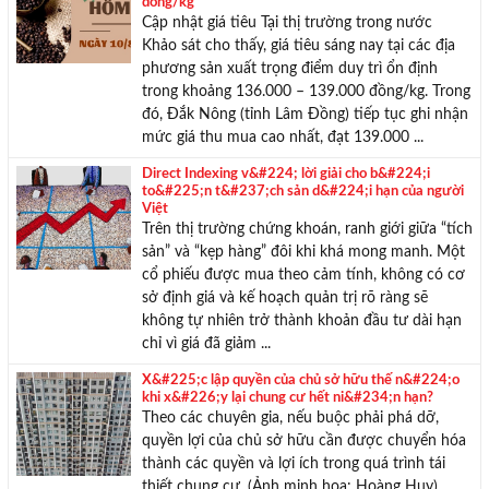
đồng/kg
Cập nhật giá tiêu Tại thị trường trong nước
Khảo sát cho thấy, giá tiêu sáng nay tại các địa
phương sản xuất trọng điểm duy trì ổn định
trong khoảng 136.000 – 139.000 đồng/kg. Trong
đó, Đắk Nông (tỉnh Lâm Đồng) tiếp tục ghi nhận
mức giá thu mua cao nhất, đạt 139.000 ...
Direct Indexing v&#224; lời giải cho b&#224;i
to&#225;n t&#237;ch sản d&#224;i hạn của người
Việt
Trên thị trường chứng khoán, ranh giới giữa “tích
sản” và “kẹp hàng” đôi khi khá mong manh. Một
cổ phiếu được mua theo cảm tính, không có cơ
sở định giá và kế hoạch quản trị rõ ràng sẽ
không tự nhiên trở thành khoản đầu tư dài hạn
chỉ vì giá đã giảm ...
X&#225;c lập quyền của chủ sở hữu thế n&#224;o
khi x&#226;y lại chung cư hết ni&#234;n hạn?
Theo các chuyên gia, nếu buộc phải phá dỡ,
quyền lợi của chủ sở hữu cần được chuyển hóa
thành các quyền và lợi ích trong quá trình tái
thiết chung cư. (Ảnh minh họa: Hoàng Huy).