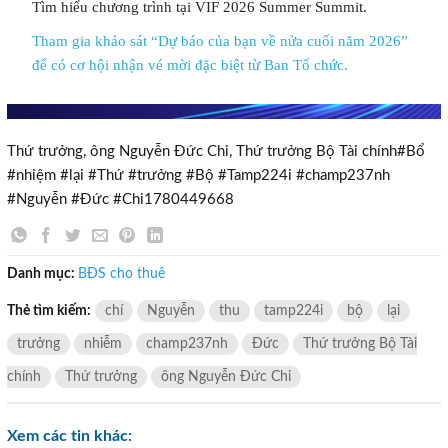
Tìm hiểu chương trình tại VIF 2026 Summer Summit.
×
Tham gia khảo sát “Dự báo của bạn về nửa cuối năm 2026”
để có cơ hội nhận vé mời đặc biệt từ Ban Tổ chức.
Thứ trưởng, ông Nguyễn Đức Chi, Thứ trưởng Bộ Tài chính#Bổ
#nhiệm #lại #Thứ #trưởng #Bộ #Tamp224i #champ237nh
#Nguyễn #Đức #Chi1780449668
Danh mục:
BĐS cho thuê
Thẻ tìm kiếm:
chí
Nguyễn
thu
tamp224i
bộ
lại
trưởng
nhiễm
champ237nh
Đức
Thứ trưởng Bộ Tài
chính
Thứ trưởng
ông Nguyễn Đức Chi
TƯ VẤN MIỄN PHÍ
Xem các tin khác: