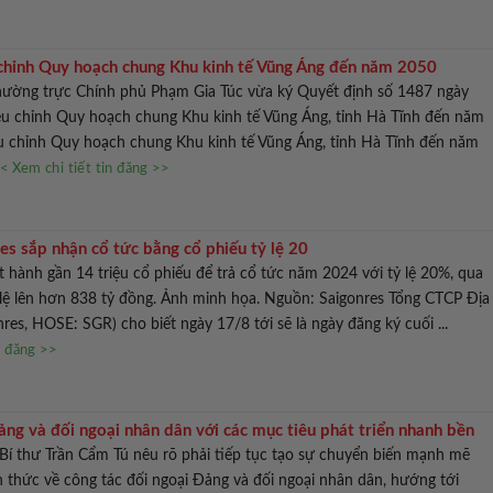
chỉnh Quy hoạch chung Khu kinh tế Vũng Áng đến năm 2050
ường trực Chính phủ Phạm Gia Túc vừa ký Quyết định số 1487 ngày
ều chỉnh Quy hoạch chung Khu kinh tế Vũng Áng, tỉnh Hà Tĩnh đến năm
u chỉnh Quy hoạch chung Khu kinh tế Vũng Áng, tỉnh Hà Tĩnh đến năm
< Xem chi tiết tin đăng >>
es sắp nhận cổ tức bằng cổ phiếu tỷ lệ 20
t hành gần 14 triệu cổ phiếu để trả cổ tức năm 2024 với tỷ lệ 20%, qua
lệ lên hơn 838 tỷ đồng. Ảnh minh họa. Nguồn: Saigonres Tổng CTCP Địa
res, HOSE: SGR) cho biết ngày 17/8 tới sẽ là ngày đăng ký cuối ...
n đăng >>
ng và đối ngoại nhân dân với các mục tiêu phát triển nhanh bền
Bí thư Trần Cẩm Tú nêu rõ phải tiếp tục tạo sự chuyển biến mạnh mẽ
n thức về công tác đối ngoại Đảng và đối ngoại nhân dân, hướng tới