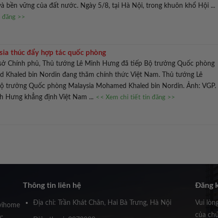
và bền vững của đất nước. Ngày 5/8, tại Hà Nội, trong khuôn khổ Hội ...
n đăng >>
ia thúc đẩy hợp tác quốc phòng
rụ sở Chính phủ, Thủ tướng Lê Minh Hưng đã tiếp Bộ trưởng Quốc phòng
 Khaled bin Nordin đang thăm chính thức Việt Nam. Thủ tướng Lê
ộ trưởng Quốc phòng Malaysia Mohamed Khaled bin Nordin. Ảnh: VGP.
h Hưng khẳng định Việt Nam ...
<< Xem chi tiết tin đăng >>
Thông tin liên hệ
Đăng k
Địa chỉ: Trần Khát Chân, Hai Bà Trưng, Hà Nội
Vui lòn
vihome
của chú
y: