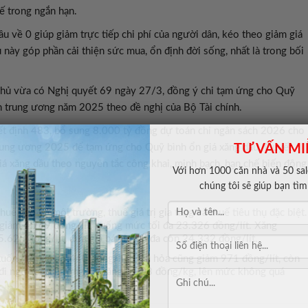
tế trong ngắn hạn.
u về 0 giúp giảm trực tiếp chi phí của người dân, kéo theo giảm giá
ều này góp phần cải thiện sức mua, ổn định đời sống, nhất là trong bối
 phủ vừa có Nghị quyết 69 ngày 27/3, đồng ý chi tạm ứng cho Quỹ
h trung ương năm 2025 theo đề nghị của Bộ Tài chính.
 định 483, bổ sung 8.000 tỷ đồng dự toán chi ngân sách 2026 cho
ung ương 2025 để tạm ứng cho Quỹ bình ổn giá xăng dầu. Quyết
TƯ VẤN MI
giá xăng dầu theo nguyên tắc công khai, minh bạch, hạn chế biến động
Với hơn 1000 căn nhà và 50 sale
chúng tôi sẽ giúp bạn tì
uế bảo vệ môi trường, thuế giá trị gia tăng và thuế tiêu thụ đặc biệt.
giảm 4.749 đồng/lít, xuống mức tối đa 23.326 đồng/lít. Xăng
.625 đồng/lít, đưa giá bán lẻ tối đa còn 24.332 đồng/lít.
xuống tối đa 35.440 đồng/lít. Dầu hỏa cũng giảm 971 đồng/lít, còn
đi ngược xu hướng khi tăng 1.503 đồng/kg, lên mức không quá