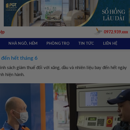
iệp
0972.939.xxx
NHÀ NGÕ, HẺM
PHÒNG TRỌ
TIN TỨC
LIÊN HỆ
 đến hết tháng 6
hính sách giảm thuế đối với xăng, dầu và nhiên liệu bay đến hết ngày
nh hiện hành.