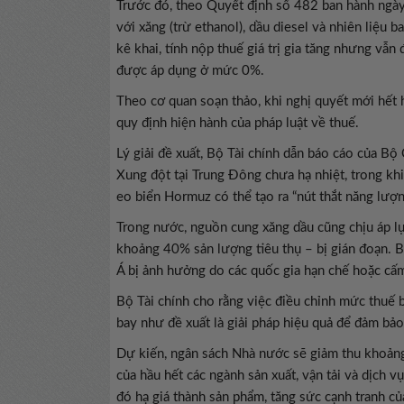
Trước đó, theo Quyết định số 482 ban hành ngày
với xăng (trừ ethanol), dầu diesel và nhiên liệu
kê khai, tính nộp thuế giá trị gia tăng nhưng vẫn
được áp dụng ở mức 0%.
Theo cơ quan soạn thảo, khi nghị quyết mới hết h
quy định hiện hành của pháp luật về thuế.
Lý giải đề xuất, Bộ Tài chính dẫn báo cáo của Bộ 
Xung đột tại Trung Đông chưa hạ nhiệt, trong kh
eo biển Hormuz có thể tạo ra “nút thắt năng lượng
Trong nước, nguồn cung xăng dầu cũng chịu áp l
khoảng 40% sản lượng tiêu thụ – bị gián đoạn. 
Á bị ảnh hưởng do các quốc gia hạn chế hoặc cấm
Bộ Tài chính cho rằng việc điều chỉnh mức thuế bả
bay như đề xuất là giải pháp hiệu quả để đảm bảo 
Dự kiến, ngân sách Nhà nước sẽ giảm thu khoảng
của hầu hết các ngành sản xuất, vận tải và dịch vụ
đó hạ giá thành sản phẩm, tăng sức cạnh tranh củ