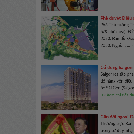
Phê duyệt Điều 
Phó Thủ tướng Th
5/8 phê duyệt Đi
2050. Bản đồ Điề
2050. Nguồn: ...
<
Cổ đông Saigonr
Saigonres sắp phá
đó nâng vốn điều 
ốc Sài Gòn (Saigon
<< Xem chi tiết ti
Gắn đối ngoại Đả
vững
Thường trực Ban 
trong tư duy, nhậ