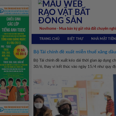
Skip
to
content
Novihome - Mua bán ký gửi nhà đất chuyên ngh
TRANG CHỦ
BIỆT THỰ
NHÀ MẶT TIỀN
Bộ Tài chính đề xuất miễn thuế xăng dầu
Bộ Tài chính đề xuất kéo dài thời gian áp dụng c
30/6, thay vì kết thúc vào ngày 15/4 như quy đị