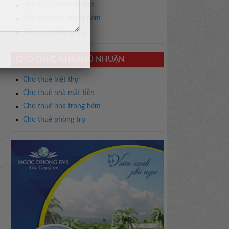
Cho thuê nhà mặt tiền
Cho thuê nhà trong hẻm
Cho thuê phòng trọ
CHO THUÊ NHÀ PHÚ NHUẬN
Cho thuê biệt thự
Cho thuê nhà mặt tiền
Cho thuê nhà trong hẻm
Cho thuê phòng trọ