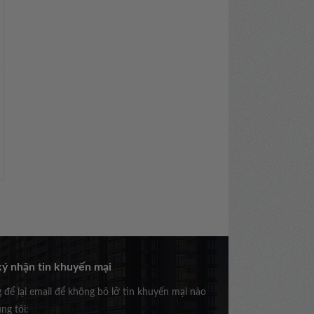
ý nhận tin khuyến mại
g để lại email để không bỏ lỡ tin khuyến mại nào
ng tôi: