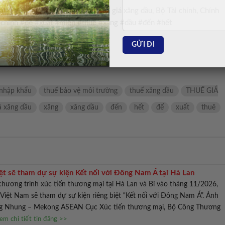
trị gia tăng, thuế xuất nhập khẩu, giá xăng dầu, Bộ Tài chính, Chính
ính #đề #xuất #miễn #thuế #xăng #dầu #đến #hết
 nhập khẩu
thuế bảo vệ môi trường
thuế xăng dầu
THUẾ GIÁ
á xăng dầu
xăng
xăng dầu
đến
hết
để
xuất
thuê
ệt sẽ tham dự sự kiện Kết nối với Đông Nam Á tại Hà Lan
hương trình xúc tiến thương mại tại Hà Lan và Bỉ vào tháng 11/2026,
Việt Nam sẽ tham dự sự kiện riêng biệt “Kết nối với Đông Nam Á”. Ảnh
ng Nhung – Mekong ASEAN Cục Xúc tiến thương mại, Bộ Công Thương
em chi tiết tin đăng >>