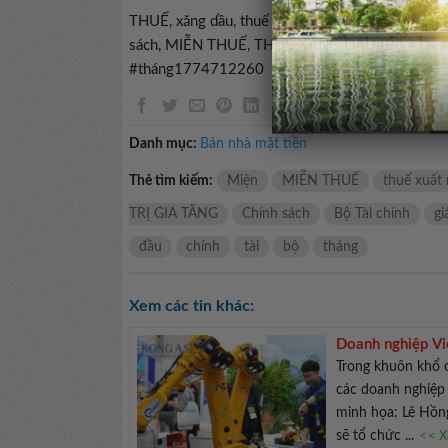
THUẾ, xăng dầu, thuế bảo vệ môi trường, thuế giá 
sách, MIỄN THUẾ, THUẾ XĂNG DẦU#Bộ #Tài #ch
#tháng1774712260
Danh mục:
Bán nhà mặt tiền
Thẻ tìm kiếm:
Miện
MIỄN THUẾ
thuế xuất
TRỊ GIA TĂNG
Chính sách
Bộ Tài chính
gi
đầu
chính
tài
bộ
tháng
Xem các tin khác:
Doanh nghiệp Vi
Trong khuôn khổ c
các doanh nghiệp 
minh họa: Lê Hồ
sẽ tổ chức ...
<< X