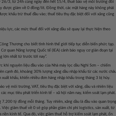
 26/3, từ 24h cùng ngày đến hết 15/4, thuế bảo vệ môi trường đối
 bay được giảm về 0 đồng/lít. Đồng thời, các mặt hàng này không phải
 được khấu trừ thuế đầu vào; thuế tiêu thụ đặc biệt đối với xăng cũng
iệu lực, các mức thuế đối với xăng dầu sẽ quay lại thực hiện theo
Công Thương cho biết tình hình thế giới tiếp tục diễn biến phức tạp.
i Cơ quan Năng lượng Quốc tế (IEA) cảnh báo nguy cơ gián đoạn tại
 lớn nhất từ trước tới nay”.
ực khi nguyên liệu đầu vào của Nhà máy lọc dầu Nghi Sơn – chiếm
Bên cạnh đó, khoảng 30% lượng xăng dầu nhập khẩu từ các nước châ
 xuất khẩu, khiến nhiều đơn hàng nhập khẩu trong tháng 3 bị hủy.
o vệ môi trường, VAT, tiêu thụ đặc biệt với xăng, dầu và nhiên liệu
các mục tiêu phát triển kinh tế – xã hội năm nay, kiểm soát lạm phát.
 7.200 tỷ đồng mỗi tháng. Tuy nhiên, xăng dầu là đầu vào quan trọn
. Việc giảm thuế về 0 sẽ góp phần giảm chi phí logistics, sản xuất, từ
a nền kinh tế. Qua đó, việc giảm thuế hỗ trợ kiểm soát lạm phát, ổn