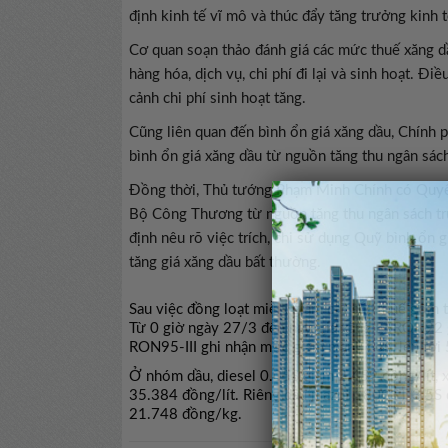
định kinh tế vĩ mô và thúc đẩy tăng trưởng kinh 
Cơ quan soạn thảo đánh giá các mức thuế xăng dầ
hàng hóa, dịch vụ, chi phí đi lại và sinh hoạt. Đi
cảnh chi phí sinh hoạt tăng.
Cũng liên quan đến bình ổn giá xăng dầu, Chính
bình ổn giá xăng dầu từ nguồn tăng thu ngân sác
Đồng thời, Thủ tướng Phạm Minh Chính có Quyết
Bộ Công Thương từ nguồn tăng thu ngân sách tr
định nêu rõ việc trích, chi sử dụng Quỹ bình ổn 
tăng giá xăng dầu bất thường.
Sau việc đồng loạt miễn, giảm các sắc thuế gồm th
Từ 0 giờ ngày 27/3 đến nay, giá xăng E5RON92 
RON95-III ghi nhận mức giảm mạnh hơn, lên tới 5
Ở nhóm dầu, diesel 0.05S giảm 2.459 đồng/lít, 
35.384 đồng/lít. Riêng dầu mazut 180CST 3.5S 
21.748 đồng/kg.