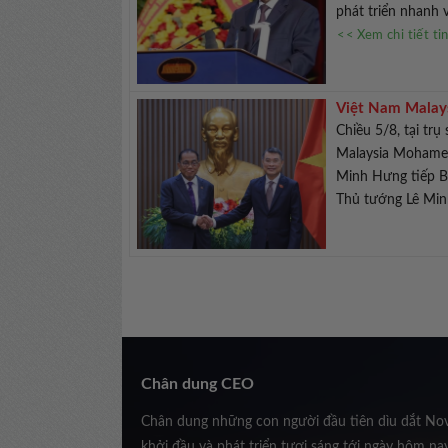
phát triển nhanh 
<< Xem chi tiết ti
Việt Nam Malays
Chiều 5/8, tại t
Malaysia Mohamed
Minh Hưng tiếp B
Thủ tướng Lê Min
Chân dung CEO
Chân dung những con người đầu tiên dìu dắt No
khởi đầu và phát triển tươi sáng tới ngày hôm na