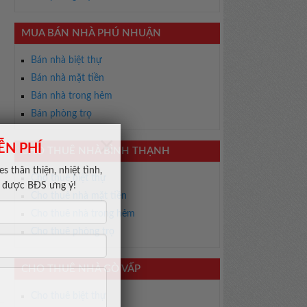
MUA BÁN NHÀ PHÚ NHUẬN
Bán nhà biệt thự
Bán nhà mặt tiền
Bán nhà trong hẻm
Bán phòng trọ
×
CHO THUÊ NHÀ BÌNH THẠNH
ỄN PHÍ
s thân thiện, nhiệt tình,
Cho thuê biệt thự
m được BĐS ưng ý!
Cho thuê nhà mặt tiền
Cho thuê nhà trong hẻm
Cho thuê phòng trọ
CHO THUÊ NHÀ GÒ VẤP
Cho thuê biệt thự