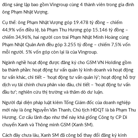
đông sáng lập bao gồm Vingroup cùng 4 thành viên trong gia đình
ông Phạm Nhật Vượng.
Cụ thể: ông Phạm Nhật Vượng góp 19.478 tỷ đồng – chiếm
44,9% vốn điều lệ, bà Phạm Thu Hương góp 15.146 tỷ đồng –
chiếm 34,96%, hai người con trai Phạm Nhật Minh Hoàng cùng
Phạm Nhật Quân Anh đều góp 3.255 tỷ đồng – chiếm 7,5% vốn
mỗi người. 5% vốn góp còn lại là của Vingroup.
Ngành nghề hoạt động được đăng ký cho GSM VN Holding gồm
ba thành phần: hoạt động tư vấn quản lý kinh doanh và hoạt động
tư vấn khác, chi tiết – ‘hoạt động tư vấn quản lý’; hoạt động hỗ trợ
dịch vụ tài chính chưa phân vào đâu, chi tiết – ‘hoạt động tư vấn
đầu tư’; nghiên cứu thị trường và thăm dò dư luận.
Người đại diện pháp luật kiêm Tổng Giám đốc của doanh nghiệp
mới này là ông Nguyễn Văn Thanh, Chủ tịch HĐQT là bà Phạm Thu
Hương. Cơ cấu lãnh đạo như thế này khá giống Công ty CP Di
chuyển Xanh và Thông minh GSM (Xanh SM).
Cách đây chưa lâu, Xanh SM đã công bố thay đổi đăng ký kinh