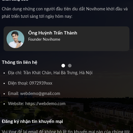
Chân dung những con người đầu tiên dìu dắt Novihome khởi đầu và
phát triển tươi sáng tới ngày hôm nay:
Ông Huỳnh Trấn Thành
Founder Novihome
Thông tin liên hệ
Địa chỉ: Trần Khát Chân, Hai Bà Trưng, Hà Nội
Điện thoại: 0972939xxx
Email: webdemo@gmail.com
Website: https://webdemo.com
Đăng ký nhận tin khuyến mại
Vui lòng để lại email để không bỏ lỡ tin khuyến mại nào của chúng tôi: