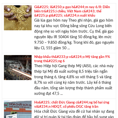
chúng tôi sẽ giúp bạn tìm được BĐS ưng ý!
Gi&#225; l&#250;a gạo h&#244;m nay 6/8: Diễn
biến tr&#225;i chiều, Việt Nam c&#243; thể
&#225;p gi&#225; s&#224;n xuất khẩu
Giá lúa gạo hôm nay Theo ghi nhận, giá gạo hôm
nay tại khu vực Đồng bằng sông Cửu Long biến
động nhẹ so với ngày hôm trước. Cụ thể, giá gạo
nguyên liệu IR 50404 tăng 50 đồng/kg, lên mức
9.750 – 9.850 đồng/kg. Trong khi đó, gạo nguyên
liệu CL 555 giảm 50 ...
Nhập khẩu th&#233;p v&#224;o Mỹ tăng gần 9%
trong th&#225;ng 6
Theo Hiệp hội Gang thép Mỹ (AISI), các nhà máy
thép tại Mỹ đã xuất xưởng 8,5 triệu tấn ngắn
trong tháng 6, tăng 4,8% so với tháng 5 và tăng
8,7% so với cùng kỳ năm trước. Lũy kế 6 tháng
đầu năm, tổng sản lượng thép thành phẩm xuất
xưởng đạt 47,5 ...
Ho&#225; chất Đức Giang c&#244;ng bố hai ứng
vi&#234;n HĐQT, cổ phiếu DGC tăng trần
Hóa chất Đức Giang vừa đề cử hai nhân sự đang
giữ vị trí quản lý tại tập đoàn để bầu bổ sung vào