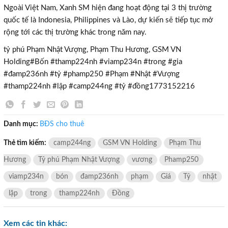
×
Ngoài Việt Nam, Xanh SM hiện đang hoạt động tại 3 thị trường
quốc tế là Indonesia, Philippines và Lào, dự kiến sẽ tiếp tục mở
rộng tới các thị trường khác trong năm nay.
tỷ phú Phạm Nhật Vượng, Phạm Thu Hương, GSM VN
Holding#Bốn #thamp224nh #viamp234n #trong #gia
#đamp236nh #tỷ #phamp250 #Phạm #Nhật #Vượng
#thamp224nh #lập #camp244ng #tỷ #đồng1773152216
Danh mục:
BĐS cho thuê
Thẻ tìm kiếm:
camp244ng
GSM VN Holding
Phạm Thu
Hương
Tỷ phú Phạm Nhật Vượng
vương
Phamp250
viamp234n
bón
đamp236nh
phạm
Giá
Tỷ
nhật
lặp
trong
thamp224nh
Đồng
TƯ VẤN MIỄN PHÍ
Xem các tin khác:
Với hơn 1000 căn nhà và 50 sales thân thiện, nhiệt tình,