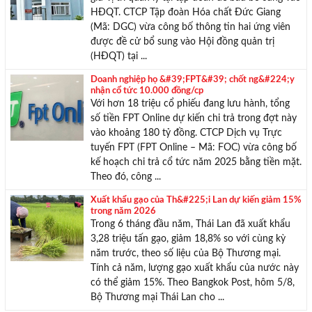
HĐQT. CTCP Tập đoàn Hóa chất Đức Giang
(Mã: DGC) vừa công bố thông tin hai ứng viên
được đề cử bổ sung vào Hội đồng quản trị
(HĐQT) tại ...
Doanh nghiệp họ &#39;FPT&#39; chốt ng&#224;y
nhận cổ tức 10.000 đồng/cp
Với hơn 18 triệu cổ phiếu đang lưu hành, tổng
số tiền FPT Online dự kiến chi trả trong đợt này
vào khoảng 180 tỷ đồng. CTCP Dịch vụ Trực
tuyến FPT (FPT Online – Mã: FOC) vừa công bố
kế hoạch chi trả cổ tức năm 2025 bằng tiền mặt.
Theo đó, công ...
Xuất khẩu gạo của Th&#225;i Lan dự kiến giảm 15%
trong năm 2026
Trong 6 tháng đầu năm, Thái Lan đã xuất khẩu
3,28 triệu tấn gạo, giảm 18,8% so với cùng kỳ
năm trước, theo số liệu của Bộ Thương mại.
Tính cả năm, lượng gạo xuất khẩu của nước này
có thể giảm 15%. Theo Bangkok Post, hôm 5/8,
Bộ Thương mại Thái Lan cho ...