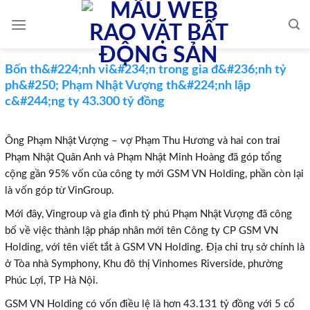
Skip
to
content
Bốn th&#224;nh vi&#234;n trong gia đ&#236;nh tỷ
ph&#250; Phạm Nhật Vượng th&#224;nh lập
c&#244;ng ty 43.300 tỷ đồng
Ông Phạm Nhật Vượng – vợ Phạm Thu Hương và hai con trai
Phạm Nhật Quân Anh và Phạm Nhật Minh Hoàng đã góp tổng
cộng gần 95% vốn của công ty mới GSM VN Holding, phần còn lại
là vốn góp từ VinGroup.
Mới đây, Vingroup và gia đình tỷ phú Phạm Nhật Vượng đã công
bố về việc thành lập pháp nhân mới tên Công ty CP GSM VN
Holding, với tên viết tắt à GSM VN Holding. Địa chỉ trụ sở chính là
ở Tòa nhà Symphony, Khu đô thị Vinhomes Riverside, phường
Phúc Lợi, TP Hà Nội.
GSM VN Holding có vốn điều lệ là hơn 43.131 tỷ đồng với 5 cổ