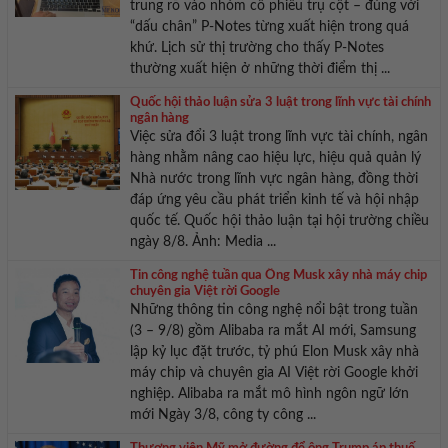
trung rõ vào nhóm cổ phiếu trụ cột – đúng với
“dấu chân” P-Notes từng xuất hiện trong quá
khứ. Lịch sử thị trường cho thấy P-Notes
thường xuất hiện ở những thời điểm thị ...
Quốc hội thảo luận sửa 3 luật trong lĩnh vực tài chính
ngân hàng
Việc sửa đổi 3 luật trong lĩnh vực tài chính, ngân
hàng nhằm nâng cao hiệu lực, hiệu quả quản lý
Nhà nước trong lĩnh vực ngân hàng, đồng thời
đáp ứng yêu cầu phát triển kinh tế và hội nhập
quốc tế. Quốc hội thảo luận tại hội trường chiều
ngày 8/8. Ảnh: Media ...
Tin công nghệ tuần qua Ông Musk xây nhà máy chip
chuyên gia Việt rời Google
Những thông tin công nghệ nổi bật trong tuần
(3 – 9/8) gồm Alibaba ra mắt AI mới, Samsung
lập kỷ lục đặt trước, tỷ phú Elon Musk xây nhà
máy chip và chuyên gia AI Việt rời Google khởi
nghiệp. Alibaba ra mắt mô hình ngôn ngữ lớn
mới Ngày 3/8, công ty công ...