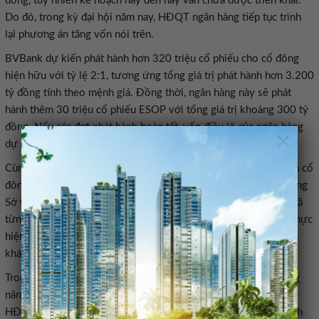
đồng, tuy nhiên kế hoạch này đến nay vẫn chưa được triển khai.
Do đó, trong kỳ đại hội năm nay, HĐQT ngân hàng tiếp tục trình
lại phương án tăng vốn nói trên.
BVBank dự kiến phát hành hơn 320 triệu cổ phiếu cho cổ đông
hiện hữu với tỷ lệ 2:1, tương ứng tổng giá trị phát hành hơn 3.200
tỷ đồng tính theo mệnh giá. Đồng thời, ngân hàng này sẽ phát
hành thêm 30 triệu cổ phiếu ESOP với tổng giá trị khoảng 300 tỷ
đồng. Nếu các đợt phát hành hoàn tất, vốn điều lệ của ngân hàng
×
dự kiến tăng từ 6.400 tỷ đồng lên hơn 9.900 tỷ đồng.
Cùng với kế hoạch tăng vốn, HĐQT BVBank cũng tiếp tục trình cổ
đông phương án chuyển giao dịch cổ phiếu BVB từ UPCoM sang
Sở Giao dịch Chứng khoán TP HCM (HOSE). Đây là nội dung đã
từng được thông qua tại các kỳ đại hội trước nhưng chưa thể thực
hiện do điều kiện thị trường chưa thuận lợi cùng một số yếu tố
khách quan khác.
Trong bối cảnh thị trường chứng khoán Việt Nam được kỳ vọng
nâng hạng và triển vọng kinh doanh năm 2026 có thể cải thiện,
HĐQT tiếp tục xin ý kiến cổ đông về việc hủy đăng ký giao dịch