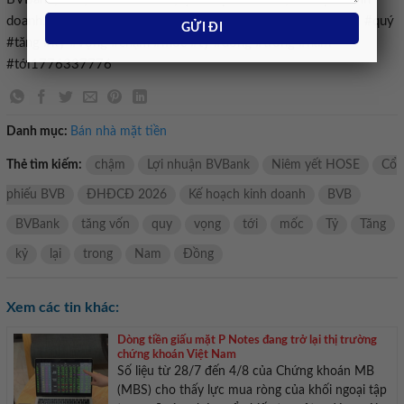
doanh,Cổ phiếu BVB,tăng vốn,Niêm yết HOSE#BVBank #lãi #quý
#tăng #kỳ #vọng #chạm #mốc #tỷ #đồng #trong #năm
#tới1776337776
Danh mục:
Bán nhà mặt tiền
Thẻ tìm kiếm:
chậm
Lợi nhuận BVBank
Niêm yết HOSE
Cổ
phiếu BVB
ĐHĐCĐ 2026
Kế hoạch kinh doanh
BVB
BVBank
tăng vốn
quy
vọng
tới
mốc
Tỷ
Tăng
kỷ
lại
trong
Nam
Đồng
Xem các tin khác:
Dòng tiền giấu mặt P Notes đang trở lại thị trường
chứng khoán Việt Nam
Số liệu từ 28/7 đến 4/8 của Chứng khoán MB
(MBS) cho thấy lực mua ròng của khối ngoại tập