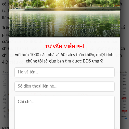
cổ phiếu BVB trên UPCoM, thực hiện niêm yết toàn bộ cổ phiếu
tại HOSE, đồng thời ủy quyền cho HĐQT quyết định các vấn đề
liên quan đến quá trình chuyển sàn.
Trên thị trường chứng khoán,
chốt phiên giao dịch ngày 16/4, cổ
phiếu BVB tạm thời chững lại sau nhịp tăng trước đó, khi đóng
cửa ở mức 12.800 đồng/cổ phiếu, không thay đổi so với tham
TƯ VẤN MIỄN PHÍ
chiếu. Thanh khoản cũng sụt giảm mạnh, với khối lượng giao dịch
Với hơn 1000 căn nhà và 50 sales thân thiện, nhiệt tình,
chỉ đạt khoảng 1,27 triệu cổ phiếu, thấp hơn đáng kể so với hơn
chúng tôi sẽ giúp bạn tìm được BĐS ưng ý!
4,9 triệu cổ phiếu của phiên liền trước.
BVBank,BVB,ĐHĐCĐ 2026,Lợi nhuận BVBank,Kế hoạch kinh