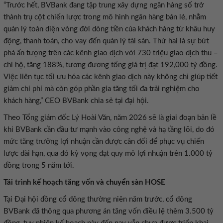
“Trước hết, BVBank đang tập trung xây dựng ngân hàng số trở
thành trụ cột chiến lược trong mô hình ngân hàng bán lẻ, nhằm
quản lý toàn diện vòng đời dòng tiền của khách hàng từ khâu huy
động, thanh toán, cho vay đến quản lý tài sản. Thứ hai là sự bứt
phá ấn tượng trên các kênh giao dịch với 730 triệu giao dịch thu –
chi hộ, tăng 188%, tương đương tổng giá trị đạt 192,000 tỷ đồng.
Việc liên tục tối ưu hóa các kênh giao dịch này không chỉ giúp tiết
giảm chi phí mà còn góp phần gia tăng tối đa trải nghiệm cho
khách hàng,” CEO BVBank chia sẻ tại đại hội.
Theo Tổng giám đốc Lý Hoài Văn, năm 2026 sẽ là giai đoạn bản lề
khi BVBank cần đầu tư mạnh vào công nghệ và hạ tầng lõi, do đó
mức tăng trưởng lợi nhuận cần được cân đối để phục vụ chiến
lược dài hạn, qua đó kỳ vọng đạt quy mô lợi nhuận trên 1.000 tỷ
đồng trong 5 năm tới.
Tái trình kế hoạch tăng vốn và chuyển sàn HOSE
Tại Đại hội đồng cổ đông thường niên năm trước, cổ đông
BVBank đã thông qua phương án tăng vốn điều lệ thêm 3.500 tỷ