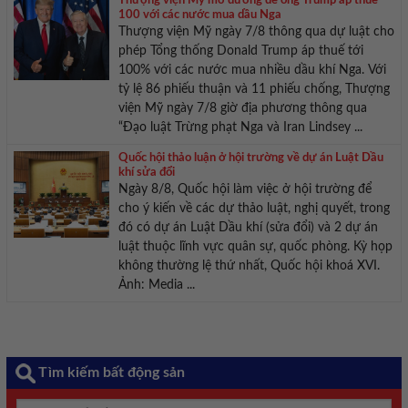
Thượng viện Mỹ mở đường để ông Trump áp thuế
100 với các nước mua dầu Nga
Thượng viện Mỹ ngày 7/8 thông qua dự luật cho
phép Tổng thống Donald Trump áp thuế tới
100% với các nước mua nhiều dầu khí Nga. Với
tỷ lệ 86 phiếu thuận và 11 phiếu chống, Thượng
viện Mỹ ngày 7/8 giờ địa phương thông qua
“Đạo luật Trừng phạt Nga và Iran Lindsey ...
Quốc hội thảo luận ở hội trường về dự án Luật Dầu
khí sửa đổi
Ngày 8/8, Quốc hội làm việc ở hội trường để
cho ý kiến về các dự thảo luật, nghị quyết, trong
đó có dự án Luật Dầu khí (sửa đổi) và 2 dự án
luật thuộc lĩnh vực quân sự, quốc phòng. Kỳ họp
không thường lệ thứ nhất, Quốc hội khoá XVI.
Ảnh: Media ...
Tìm kiếm bất động sản