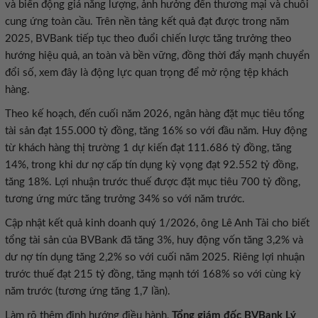
và biến động giá năng lượng, ảnh hưởng đến thương mại và chuỗi
cung ứng toàn cầu. Trên nền tảng kết quả đạt được trong năm
2025, BVBank tiếp tục theo đuổi chiến lược tăng trưởng theo
hướng hiệu quả, an toàn và bền vững, đồng thời đẩy mạnh chuyển
đổi số, xem đây là động lực quan trọng để mở rộng tệp khách
hàng.
Theo kế hoạch, đến cuối năm 2026, ngân hàng đặt mục tiêu tổng
tài sản đạt 155.000 tỷ đồng, tăng 16% so với đầu năm. Huy động
từ khách hàng thị trường 1 dự kiến đạt 111.686 tỷ đồng, tăng
14%, trong khi dư nợ cấp tín dụng kỳ vọng đạt 92.552 tỷ đồng,
tăng 18%. Lợi nhuận trước thuế được đặt mục tiêu 700 tỷ đồng,
tương ứng mức tăng trưởng 34% so với năm trước.
Cập nhật kết quả kinh doanh quý 1/2026, ông Lê Anh Tài cho biết
tổng tài sản của BVBank đã tăng 3%, huy động vốn tăng 3,2% và
dư nợ tín dụng tăng 2,2% so với cuối năm 2025. Riêng lợi nhuận
trước thuế đạt 215 tỷ đồng, tăng mạnh tới 168% so với cùng kỳ
năm trước (tương ứng tăng 1,7 lần).
Làm rõ thêm định hướng điều hành,
Tổng giám đốc BVBank Lý