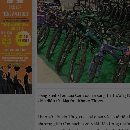
Hàng xuất khẩu của Campuchia sang thị trường Nhậ
kiện điện tử. Nguồn: Khmer Times.
Theo số liệu do Tổng cục Hải quan và Thuế tiêu
phương giữa Campuchia và Nhật Bản trong những