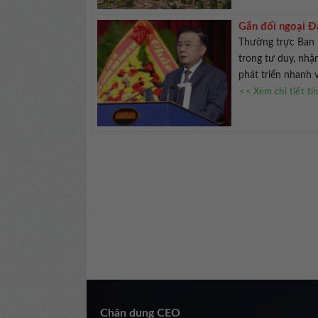
Gắn đối ngoại Đả
vững
Thường trực Ban 
trong tư duy, nhậ
phát triển nhanh 
<< Xem chi tiết ti
Chân dung CEO