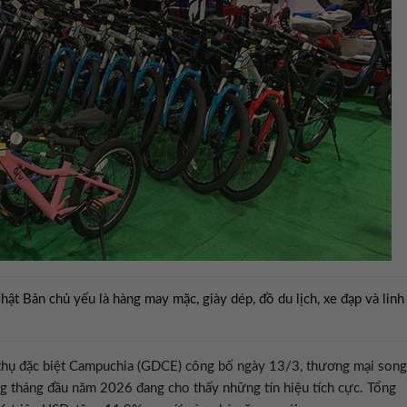
t Bản chủ yếu là hàng may mặc, giày dép, đồ du lịch, xe đạp và linh
 thụ đặc biệt Campuchia (GDCE) công bố ngày 13/3, thương mại song
 tháng đầu năm 2026 đang cho thấy những tín hiệu tích cực. Tổng