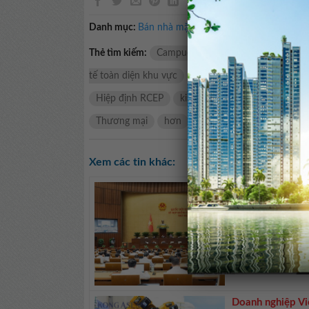
Danh mục:
Bán nhà mặt tiền
Thẻ tìm kiếm:
Campuchia
thị trường Nh
nh
tế toàn diện khu vực
Tổng cục Hải quan Campu
Hiệp định RCEP
kinh tế Campuchia
xuất n
Thương mại
hơn
Tỷ
sàng
nhật
xu
Xem các tin khác:
Quốc hội thảo l
Quốc hội hôm nay
Bắc Ninh. Kỳ họp
Tiếp tục chương t
buổi sáng, ...
<< Xe
Doanh nghiệp Vi