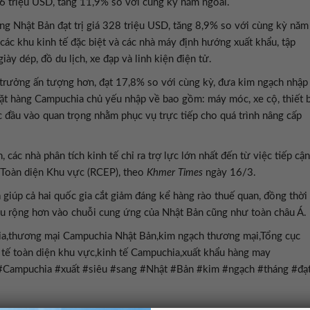
6 triệu USD, tăng 11,9% so với cùng kỳ năm ngoái.
ng Nhật Bản đạt trị giá 328 triệu USD, tăng 8,9% so với cùng kỳ năm
ác khu kinh tế đặc biệt và các nhà máy định hướng xuất khẩu, tập
ày dép, đồ du lịch, xe đạp và linh kiện điện tử.
 trưởng ấn tượng hơn, đạt 17,8% so với cùng kỳ, đưa kim ngạch nhập
t hàng Campuchia chủ yếu nhập về bao gồm: máy móc, xe cộ, thiết b
c đầu vào quan trọng nhằm phục vụ trực tiếp cho quá trình nâng cấp
 các nhà phân tích kinh tế chỉ ra trợ lực lớn nhất đến từ việc tiếp cận
ế Toàn diện Khu vực (RCEP), theo
Khmer Times
ngày 16/3.
giúp cả hai quốc gia cắt giảm đáng kể hàng rào thuế quan, đồng thời
sâu rộng hơn vào chuỗi cung ứng của Nhật Bản cũng như toàn châu Á.
a,thương mại Campuchia Nhật Bản,kim ngạch thương mại,Tổng cục
 tế toàn diện khu vực,kinh tế Campuchia,xuất khẩu hàng may
#Campuchia #xuất #siêu #sang #Nhật #Bản #kim #ngạch #tháng #đạ