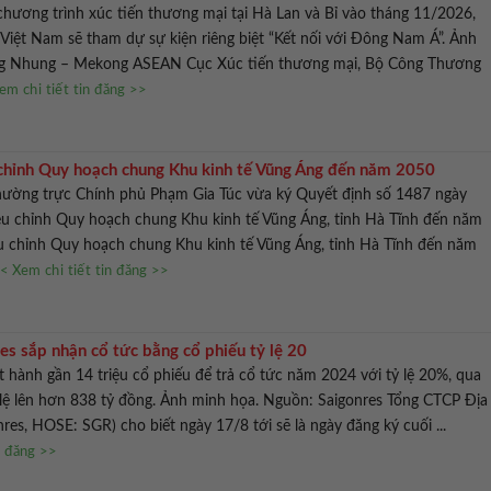
hương trình xúc tiến thương mại tại Hà Lan và Bỉ vào tháng 11/2026,
Việt Nam sẽ tham dự sự kiện riêng biệt “Kết nối với Đông Nam Á”. Ảnh
ng Nhung – Mekong ASEAN Cục Xúc tiến thương mại, Bộ Công Thương
em chi tiết tin đăng >>
chỉnh Quy hoạch chung Khu kinh tế Vũng Áng đến năm 2050
ường trực Chính phủ Phạm Gia Túc vừa ký Quyết định số 1487 ngày
ều chỉnh Quy hoạch chung Khu kinh tế Vũng Áng, tỉnh Hà Tĩnh đến năm
u chỉnh Quy hoạch chung Khu kinh tế Vũng Áng, tỉnh Hà Tĩnh đến năm
< Xem chi tiết tin đăng >>
es sắp nhận cổ tức bằng cổ phiếu tỷ lệ 20
t hành gần 14 triệu cổ phiếu để trả cổ tức năm 2024 với tỷ lệ 20%, qua
lệ lên hơn 838 tỷ đồng. Ảnh minh họa. Nguồn: Saigonres Tổng CTCP Địa
res, HOSE: SGR) cho biết ngày 17/8 tới sẽ là ngày đăng ký cuối ...
n đăng >>