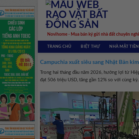
Skip
to
content
Novihome - Mua bán ký gửi nhà đất chuyên ngh
TRANG CHỦ
BIỆT THỰ
NHÀ MẶT TIỀN
Campuchia xuất siêu sang Nhật Bản kim
Trong hai tháng đầu năm 2026, hưởng lợi từ Hiệ
đạt 506 triệu USD, tăng gần 12% so với cùng kỳ.