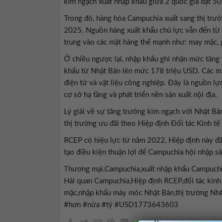
kim ngạch xuất nhập khẩu giữa 2 quốc gia đạt 50
Trong đó, hàng hóa Campuchia xuất sang thị trườ
2025. Nguồn hàng xuất khẩu chủ lực vẫn đến từ c
trung vào các mặt hàng thế mạnh như: may mặc, gi
Ở chiều ngược lại, nhập khẩu ghi nhận mức tăng
khẩu từ Nhật Bản lên mức 178 triệu USD. Các mặ
điện tử và vật liệu công nghiệp. Đây là nguồn lự
cơ sở hạ tầng và phát triển nền sản xuất nội địa.
Lý giải về sự tăng trưởng kim ngạch với Nhật Bản,
thị trường ưu đãi theo Hiệp định Đối tác Kinh t
RCEP có hiệu lực từ năm 2022, Hiệp định này đã 
tạo điều kiện thuận lợi để Campuchia hội nhập 
Thương mại,Campuchia,xuất nhập khẩu Campuchi
Hải quan Campuchia,Hiệp định RCEP,đối tác kinh
mặc,nhập khẩu máy móc Nhật Bản,thị trường Nh
#hơn #nửa #tỷ #USD1773643603