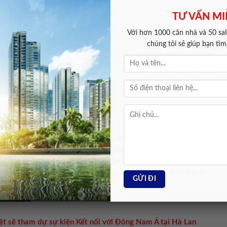
TƯ VẤN MI
Với hơn 1000 căn nhà và 50 sale
ập khẩu máy móc Nhật Bản
xuất khẩu hàng may mặc
đối tác kinh
chúng tôi sẽ giúp bạn tì
chia
thương mại Campuchia Nhật Bản
kim ngạch thương mại
hập khẩu Campuchia
siêu
ngạch
nửa
KIM
USD
đất
ất
bàn
tháng
uận về việc thành lập thành phố Quảng Ninh thành phố Bắc Ninh
 thảo luận ở Tổ về việc thành lập thành phố Quảng Ninh và thành phố
 không thường lệ thứ nhất, Quốc hội khóa XVI. Ảnh: Media Quốc hội
rình kỳ họp không thường lệ thứ nhất, Quốc hội khóa XVI ngày 6/8,
m chi tiết tin đăng >>
ệt sẽ tham dự sự kiện Kết nối với Đông Nam Á tại Hà Lan