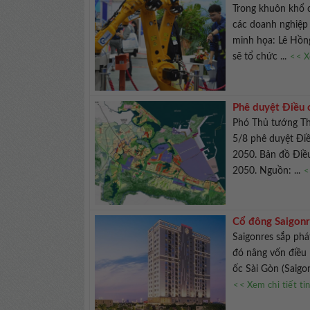
Trong khuôn khổ c
các doanh nghiệp 
minh họa: Lê Hồ
sẽ tổ chức ...
<< X
Phê duyệt Điều 
Phó Thủ tướng Th
5/8 phê duyệt Đi
2050. Bản đồ Điề
2050. Nguồn: ...
<
Cổ đông Saigonr
Saigonres sắp phá
đó nâng vốn điều 
ốc Sài Gòn (Saigon
<< Xem chi tiết ti