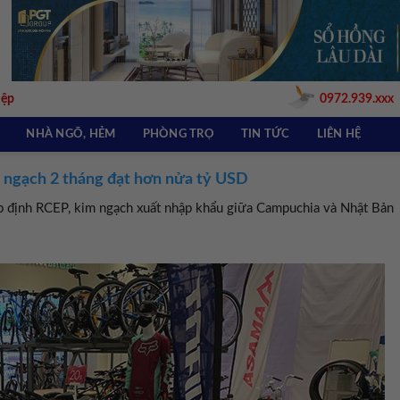
iệp
0972.939.xxx
NHÀ NGÕ, HẺM
PHÒNG TRỌ
TIN TỨC
LIÊN HỆ
 ngạch 2 tháng đạt hơn nửa tỷ USD
p định RCEP, kim ngạch xuất nhập khẩu giữa Campuchia và Nhật Bản