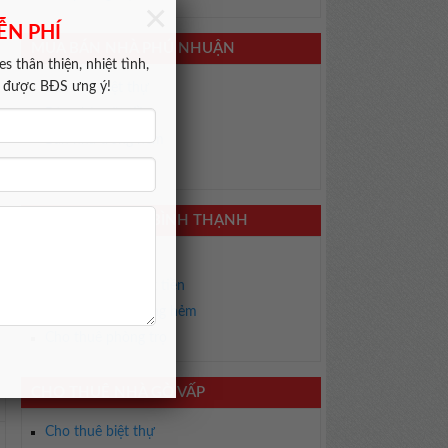
×
ỄN PHÍ
MUA BÁN NHÀ PHÚ NHUẬN
s thân thiện, nhiệt tình,
m được BĐS ưng ý!
Bán nhà biệt thự
Bán nhà mặt tiền
Bán nhà trong hẻm
Bán phòng trọ
CHO THUÊ NHÀ BÌNH THẠNH
Cho thuê biệt thự
Cho thuê nhà mặt tiền
Cho thuê nhà trong hẻm
Cho thuê phòng trọ
CHO THUÊ NHÀ GÒ VẤP
Cho thuê biệt thự