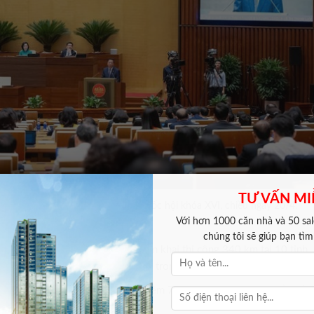
TƯ VẤN MI
ổ chương trình kỳ họp thứ nhất, Quốc hội khóa XVI, chiều ngày 20/4.
Với hơn 1000 căn nhà và 50 sale
chúng tôi sẽ giúp bạn tì
1.701 km (khoảng 60%), đang triển khai thi công 340 km tại 10 tỉnh,
khẩn trương triển khai hoàn thành trong năm 2026.
ng cho biết cần tiếp tục đầu tư thêm 772km đường bộ ven biển để