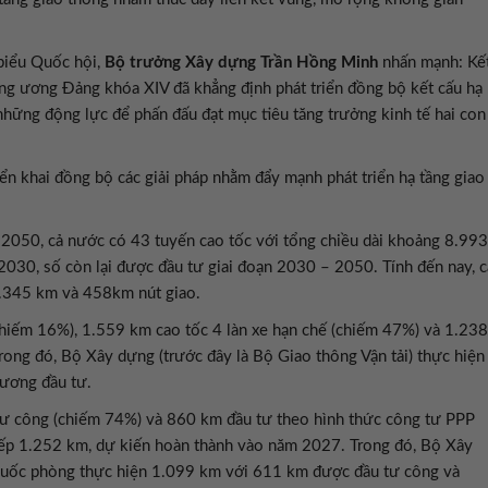
i biểu Quốc hội,
Bộ trưởng Xây dựng Trần Hồng Minh
nhấn mạnh: Kế
ung ương Đảng khóa XIV đã khẳng định phát triển đồng bộ kết cấu hạ
g những động lực để phấn đấu đạt mục tiêu tăng trưởng kinh tế hai con
ển khai đồng bộ các giải pháp nhằm đẩy mạnh phát triển hạ tầng giao
 2050, cả nước có 43 tuyến cao tốc với tổng chiều dài khoảng 8.993
030, số còn lại được đầu tư giai đoạn 2030 – 2050. Tính đến nay, c
3.345 km và 458km nút giao.
chiếm 16%), 1.559 km cao tốc 4 làn xe hạn chế (chiếm 47%) và 1.238
rong đó, Bộ Xây dựng (trước đây là Bộ Giao thông Vận tải) thực hiện
hương đầu tư.
ư công (chiếm 74%) và 860 km đầu tư theo hình thức công tư PPP
tiếp 1.252 km, dự kiến hoàn thành vào năm 2027. Trong đó, Bộ Xây
Quốc phòng thực hiện 1.099 km với 611 km được đầu tư công và