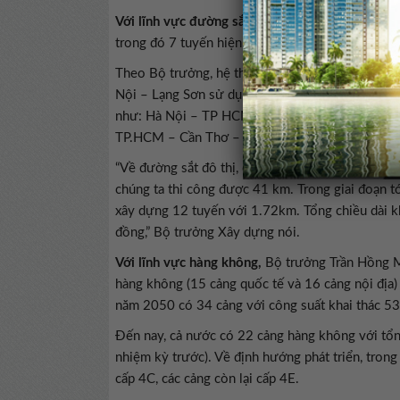
Với lĩnh vực đường sắt,
ông Trần Hồng Minh dẫn 
trong đó 7 tuyến hiện hữu dài 2.510 km và 18 t
Theo Bộ trưởng, hệ thống đường sắt quốc gia hi
Nội – Lạng Sơn sử dụng khổ tiêu chuẩn 1.435 mm.
như: Hà Nội – TP HCM, Lào Cai – Hà Nội – Hải 
TP.HCM – Cần Thơ – Cà Mau…
“Về đường sắt đô thị, đến nay cả nước hoàn thà
chúng ta thi công được 41 km. Trong giai đoạn t
xây dựng 12 tuyến với 1.72km. Tổng chiều dài 
đồng,” Bộ trưởng Xây dựng nói.
Với lĩnh vực hàng không,
Bộ trưởng Trần Hồng M
hàng không (15 cảng quốc tế và 16 cảng nội địa
năm 2050 có 34 cảng với công suất khai thác 53
Đến nay, cả nước có 22 cảng hàng không với tổn
nhiệm kỳ trước). Về định hướng phát triển, tron
cấp 4C, các cảng còn lại cấp 4E.