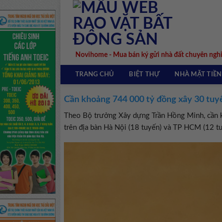
Skip
to
content
Novihome - Mua bán ký gửi nhà đất chuyên ngh
TRANG CHỦ
BIỆT THỰ
NHÀ MẶT TIỀN
Cần khoảng 744 000 tỷ đồng xây 30 tuy
Theo Bộ trưởng Xây dựng Trần Hồng Minh, cần 
trên địa bàn Hà Nội (18 tuyến) và TP HCM (12 tu