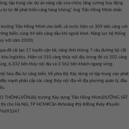
công, tập trung các dự án nâng cấp sửa chữa; tăng cường huy động
ầu tư tư để phát triển cảng hàng không,” ông Trần Hồng Minh nhấn
trưởng Trần Hồng Minh cho biết, cả nước hiện có 309 bến cảng với
ờng biển; cùng 44 bến cảng dầu khí ngoài khơi. Năng lực hệ thống
 so với năm 2020).
 qua đã cải tạo 17 tuyến vận tải, nâng tĩnh không 7 cầu đường bộ cắt
 khu logistics. Hiện có 310 cảng thủy nội địa, trong đó có 202 cảng
ùng, 6.332 bến thủy nội địa và 2.562 bến khách ngang sông.
hội hóa đầu tư cảng biển. Về phía Bộ Xây dựng sẽ tập trung vào phát
 đẩy mạnh phân cấp các cảng thủy nội địa về địa phương quản lý, đầu
ểu.
 THÔNG,VỐN,Bộ trưởng Xây dựng Trần Hồng Minh,ĐƯỜNG SẮT
thị cho Hà Nội, TP HCM#Cần #khoảng #tỷ #đồng #xây #tuyến
776693247