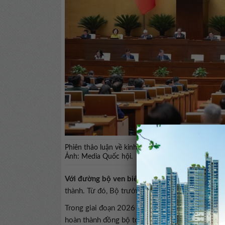
Phiên thảo luận về kinh tế – xã hội trong khuôn kh
Ảnh: Media Quốc hội.
Với đường bộ ven biển
, hiện nay đã hoàn thành 
thành. Từ đó, Bộ trưởng đề nghị các địa phương 
Trong giai đoạn 2026 – 2030, Bộ trưởng Xây dự
hoàn thành đồng bộ toàn tuyến.