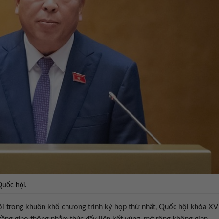
uốc hội.
 hội trong khuôn khổ chương trình kỳ họp thứ nhất, Quốc hội khóa XVI
 tầng giao thông nhằm thúc đẩy liên kết vùng, mở rộng không gian