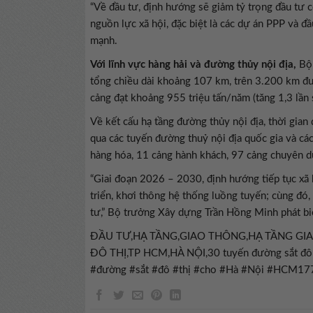
“Về đầu tư, định hướng sẽ giảm tỷ trọng đầu tư 
nguồn lực xã hội, đặc biệt là các dự án PPP và đ
mạnh.
Với lĩnh vực hàng hải và đường thủy nội địa,
Bộ 
tổng chiều dài khoảng 107 km, trên 3.200 km đư
cảng đạt khoảng 955 triệu tấn/năm (tăng 1,3 lần
Về kết cấu hạ tầng đường thủy nội địa, thời gian
qua các tuyến đường thuỷ nội địa quốc gia và các
hàng hóa, 11 cảng hành khách, 97 cảng chuyên d
“Giai đoạn 2026 – 2030, định hướng tiếp tục xã 
triển, khơi thông hệ thống luồng tuyến; cùng đó,
tư,” Bộ trưởng Xây dựng Trần Hồng Minh phát bi
ĐẦU TƯ,HẠ TẦNG,GIAO THÔNG,HẠ TẦNG GIAO
ĐÔ THỊ,TP HCM,HÀ NỘI,30 tuyến đường sắt đô 
#đường #sắt #đô #thị #cho #Hà #Nội #HCM1