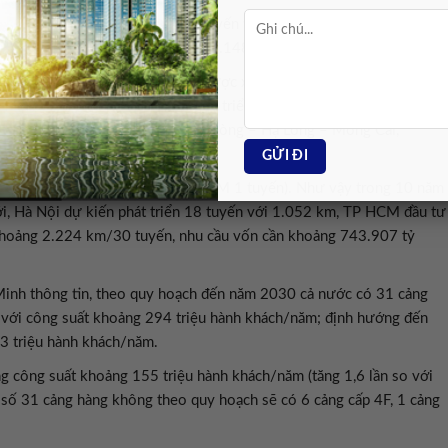
quy hoạch mạng lưới gồm 25 tuyến với tổng chiều dài 6.658 km;
uyến xây dựng mới với chiều dài 4.148 km.
ện nay chủ yếu khổ 1.000 mm, được xây dựng từ lâu; riêng tuyến Hà
 Thời gian tới, sẽ tập trung phát triển các tuyến đường sắt quốc gia
Phòng, Hà Nội – Lạng Sơn, Hải Phòng – Hạ Long – Móng Cái,
nh 3 tuyến (Hà Nội 2 tuyến, TP.HCM 1 tuyến). Như vậy trong 10 năm
ới, Hà Nội dự kiến phát triển 18 tuyến với 1.052 km, TP HCM đầu tư
khoảng 2.224 km/30 tuyến, nhu cầu vốn cần khoảng 743.907 tỷ
inh thông tin, theo quy hoạch đến năm 2030 cả nước có 31 cảng
) với công suất khoảng 294 triệu hành khách/năm; định hướng đến
3 triệu hành khách/năm.
g công suất khoảng 155 triệu hành khách/năm (tăng 1,6 lần so với
g số 31 cảng hàng không theo quy hoạch sẽ có 6 cảng cấp 4F, 1 cảng