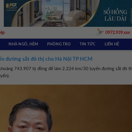
iệp
0972.939.xxx
NHÀ NGÕ, HẺM
PHÒNG TRỌ
TIN TỨC
LIÊN HỆ
ến đường sắt đô thị cho Hà Nội TP HCM
khoảng 743.907 tỷ đồng để làm 2.224 km/30 tuyến đường sắt đô th
yến).