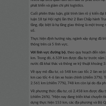
phát triển và giảm chi phí logistics.
Cuối phiên thảo luận, giải trình làm rõ ý kiến đạ
luận 18 tại Hội nghị lần thứ 2 Ban Chấp hành Tr
tầng, đặc biệt là hạ tầng giao thông là một tron
số.
Thực hiện định hướng này, ngành xây dựng đã tri
thông trên cả 5 lĩnh vực.
Với lĩnh vực đường bộ
, theo quy hoạch đến năm
km. Trong đó, 6.539 km được đầu tư trước năm 2
nước đã khai thác và thông xe kỹ thuật khoảng 
Về quy mô đầu tư, có 548 km cao tốc 2 làn xe (
km cao tốc 4-6 làn xe hoàn chỉnh (chiếm 37%). T
2.561 km (chiếm 77%), 748 km còn lại do địa p
Về phương thức đầu tư, có 2.458 km được đầu t
(chiếm 26%). “Hiện nay đang triển khai chuyển 
dựng thực hiện 153 km, các địa phương và Bộ 