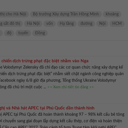
thị cho Hà Nội
Bộ trưởng Xây dựng Trần Hồng Minh
khoảng
 sắt đô thị
Hà Nội
vốn
Hạ tầng
đường
Nội
HCM
độ
tuyến
Đồng
ị chiến dịch trừng phạt đặc biệt nhằm vào Nga
ne Volodymyr Zelensky đã chỉ đạo các cơ quan chức năng xây dựng kế
iến dịch trừng phạt đặc biệt” nhằm siết chặt ngành công nghiệp quân
 Facebook ngày 6/8 giờ địa phương, Tổng thống Ukraine Volodymyr
ông đã chủ trì một cuộc ...
<< Xem chi tiết tin đăng >>
ghị và Nhà hát APEC tại Phú Quốc dần thành hình
hị APEC tại Phú Quốc đã hoàn thành khoảng 97 – 98% kết cấu bê tông
ời chuyển sang giai đoạn lắp dựng kết cấu thép, cơ điện và hoàn thiện
ễ Cấp cao APEC 2027. Toàn cảnh tổ hợp Trung tâm Hội nghị APEC ...