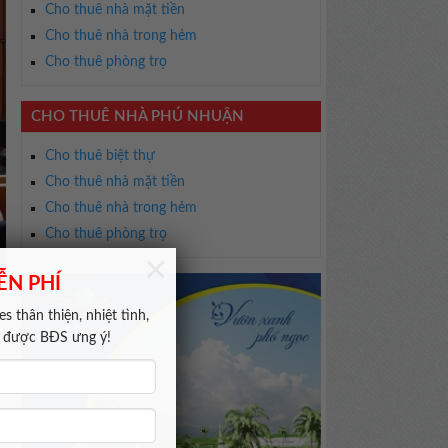
Cho thuê nhà mặt tiền
Cho thuê nhà trong hẻm
Cho thuê phòng trọ
CHO THUÊ NHÀ PHÚ NHUẬN
Cho thuê biệt thự
Cho thuê nhà mặt tiền
Cho thuê nhà trong hẻm
Cho thuê phòng trọ
×
ỄN PHÍ
s thân thiện, nhiệt tình,
m được BĐS ưng ý!