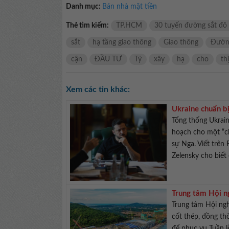
Danh mục:
Bán nhà mặt tiền
Thẻ tìm kiếm:
TP.HCM
30 tuyến đường sắt đô 
sắt
hạ tầng giao thông
Giao thông
Đường
cận
ĐẦU TƯ
Tỷ
xây
hạ
cho
thị
Xem các tin khác:
Ukraine chuẩn b
Tổng thống Ukrai
hoạch cho một “ch
sự Nga. Viết trên
Zelensky cho biết 
Trung tâm Hội n
Trung tâm Hội ng
cốt thép, đồng th
để phục vụ Tuần l