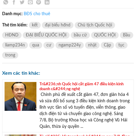
Danh mục:
BĐS cho thuê
Thẻ tìm kiếm:
kết
đại biểu hđnd
Chủ tịch Quốc hội
HĐND
ĐẠI BIỂU QUỐC HỘI
bầu cử
QUỐC HỘI
Bầu
liamp234n
qua
cư
ngamp224y
nhật
Cập
tục
×
trong
Xem các tin khác:
Tr&#236;nh Quốc hội cắt giảm 47 điều kiện kinh
doanh c&#244;ng nghệ
Chính phủ đề xuất cắt giảm 47, đơn giản hóa 4
và sửa đổi bổ sung 3 điều kiện kinh doanh trong
lĩnh vực tần số vô tuyến điện, viễn thông, giao
dịch điện tử và chuyển giao công nghệ. Sáng
7/8, Bộ trưởng Khoa học và Công nghệ Vũ Hải
Quân, thừa ủy quyền ...