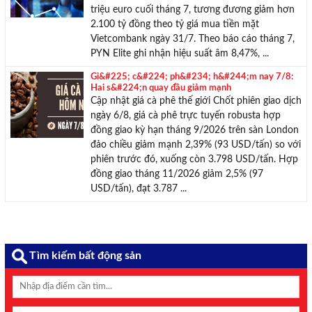
triệu euro cuối tháng 7, tương đương giảm hơn
2.100 tỷ đồng theo tỷ giá mua tiền mặt
Vietcombank ngày 31/7. Theo báo cáo tháng 7,
PYN Elite ghi nhận hiệu suất âm 8,47%, ...
Gi&#225; c&#224; ph&#234; h&#244;m nay 7/8:
Hai s&#224;n quay đầu giảm mạnh
Cập nhật giá cà phê thế giới Chốt phiên giao dịch
ngày 6/8, giá cà phê trực tuyến robusta hợp
đồng giao kỳ hạn tháng 9/2026 trên sàn London
đảo chiều giảm mạnh 2,39% (93 USD/tấn) so với
phiên trước đó, xuống còn 3.798 USD/tấn. Hợp
đồng giao tháng 11/2026 giảm 2,5% (97
USD/tấn), đạt 3.787 ...
Tìm kiếm bất động sản