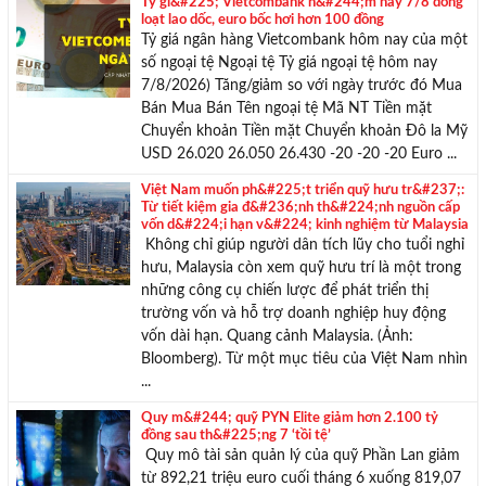
Tỷ gi&#225; Vietcombank h&#244;m nay 7/8 đồng
loạt lao dốc, euro bốc hơi hơn 100 đồng
Tỷ giá ngân hàng Vietcombank hôm nay của một
số ngoại tệ Ngoại tệ Tỷ giá ngoại tệ hôm nay
7/8/2026) Tăng/giảm so với ngày trước đó Mua
Bán Mua Bán Tên ngoại tệ Mã NT Tiền mặt
Chuyển khoản Tiền mặt Chuyển khoản Đô la Mỹ
TƯ VẤN MIỄN PHÍ
USD 26.020 26.050 26.430 -20 -20 -20 Euro ...
Với hơn 1000 căn nhà và 50 sales thân thiện, nhiệt tình,
Việt Nam muốn ph&#225;t triển quỹ hưu tr&#237;:
chúng tôi sẽ giúp bạn tìm được BĐS ưng ý!
Từ tiết kiệm gia đ&#236;nh th&#224;nh nguồn cấp
vốn d&#224;i hạn v&#224; kinh nghiệm từ Malaysia
Không chỉ giúp người dân tích lũy cho tuổi nghỉ
hưu, Malaysia còn xem quỹ hưu trí là một trong
những công cụ chiến lược để phát triển thị
trường vốn và hỗ trợ doanh nghiệp huy động
vốn dài hạn. Quang cảnh Malaysia. (Ảnh:
Bloomberg). Từ một mục tiêu của Việt Nam nhìn
...
Quy m&#244; quỹ PYN Elite giảm hơn 2.100 tỷ
đồng sau th&#225;ng 7 ‘tồi tệ’
Quy mô tài sản quản lý của quỹ Phần Lan giảm
từ 892,21 triệu euro cuối tháng 6 xuống 819,07