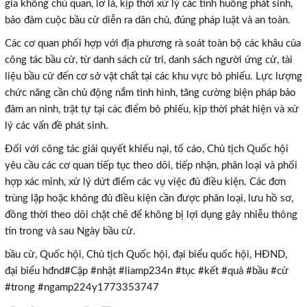
gia không chủ quan, lơ là, kịp thời xử lý các tình huống phát sinh,
bảo đảm cuộc bầu cử diễn ra dân chủ, đúng pháp luật và an toàn.
Các cơ quan phối hợp với địa phương rà soát toàn bộ các khâu của
công tác bầu cử, từ danh sách cử tri, danh sách người ứng cử, tài
liệu bầu cử đến cơ sở vật chất tại các khu vực bỏ phiếu. Lực lượng
chức năng cần chủ động nắm tình hình, tăng cường biện pháp bảo
đảm an ninh, trật tự tại các điểm bỏ phiếu, kịp thời phát hiện và xử
lý các vấn đề phát sinh.
Đối với công tác giải quyết khiếu nại, tố cáo, Chủ tịch Quốc hội
yêu cầu các cơ quan tiếp tục theo dõi, tiếp nhận, phân loại và phối
hợp xác minh, xử lý dứt điểm các vụ việc đủ điều kiện. Các đơn
trùng lặp hoặc không đủ điều kiện cần được phân loại, lưu hồ sơ,
đồng thời theo dõi chặt chẽ để không bị lợi dụng gây nhiễu thông
tin trong và sau Ngày bầu cử.
bầu cử, Quốc hội, Chủ tịch Quốc hội, đại biểu quốc hội, HĐND,
đại biểu hđnd#Cập #nhật #liamp234n #tục #kết #quả #bầu #cử
#trong #ngamp224y1773353747