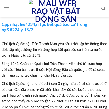
Skip
to
content
Cập nhật li&#234;n tục kết quả bầu cử trong
ng&#224;y 15/3
Chủ tịch Quốc hội Trần Thanh Mẫn yêu cầu thiết lập hệ thống theo
dõi, cập nhật thông tin và tổng hợp kết quả bầu cử trên cả nước
trong Ngày bầu cử 15/3.
Sáng 12/3, Chủ tịch Quốc hội Trần Thanh Mẫn chủ trì cuộc họp
với các Tiểu ban trực thuộc Hội đồng Bầu cử quốc gia để rà soát,
đánh giá công tác chuẩn bị cho Ngày bầu cử.
Chủ tịch Quốc hội cho biết chỉ còn 3 ngày nữa cử tri cả nước sẽ đi
bầu cử. Các địa phương đã triển khai đầy đủ các bước theo quy
trình bầu cử, danh sách người ứng cử đã được công bố. Thống kê
sơ bộ cho thấy cả nước có gần 79 triệu cử tri, tại hơn 72.000 khu
vực bỏ phiếu, với hệ thống tổ chức bầu cử được chuẩn bị từ Trung