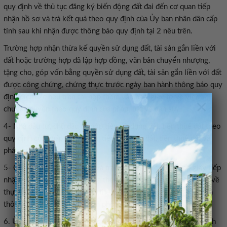
quy định về thủ tục đăng ký biến động đất đai đến cơ quan tiếp
nhận hồ sơ và trả kết quả theo quy định của Ủy ban nhân dân cấp
tỉnh sau khi nhận được thông báo quy định tại 2 nêu trên.
Trường hợp nhận thừa kế quyền sử dụng đất, tài sản gắn liền với
đất hoặc trường hợp đã lập hợp đồng, văn bản chuyển nhượng,
tặng cho, góp vốn bằng quyền sử dụng đất, tài sản gắn liền với đất
được công chứng, chứng thực trước ngày ban hành thông báo quy
định điểm 2c nêu trên thì nộp thêm văn bản, giấy tờ về việc
×
chuyển quyền theo quy định của pháp luật về dân sự.
4- Nhà đầu tư, chủ đầu tư nộp tiền sử dụng đất, tiền thuê đất theo
quy định của pháp luật về thu tiền sử dụng đất, tiền thuê đất và
pháp luật liên quan.
5- Cơ quan tiếp nhận hồ sơ và trả kết quả thực hiện: Cấp giấy tiếp
nhận hồ sơ và hẹn trả kết quả theo mẫu quy định của pháp luật về
thực hiện thủ tục hành chính theo cơ chế một cửa, một cửa liên
thông; chuyển hồ sơ đến Văn phòng đăng ký đất đai.
6. Ủy ban nhân dân cấp tỉnh quy định trình tự, thủ tục hành chính