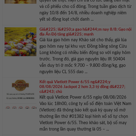
quyền để thực hiện chi trả cổ tức bằng tiền mặt
và cổ phiếu cho cổ đông. Trong tuần giao dịch từ
ngày 10/8 đến 14/8, nhiều doanh nghiệp niêm
yết sẽ đồng loạt chốt danh ...
Gi&#225; l&#250;a gạo h&#244;m nay 8/8: Gạo nội
địa Ấn Độ tăng gi&#225; mạnh
Giá lúa gạo hôm nay Khảo sát cho thấy, giá lúa
gạo hôm nay tại khu vực Đồng bằng sông Cửu
Long không có nhiều biến động so với ngày hôm
trước. Trong đó, giá gạo nguyên liệu IR 50404
vẫn duy trì ở mốc 9.700 – 9.800 đồng/kg, gạo
nguyên liệu CL 555 dao ...
Kết quả Vietlott Power 6/55 ng&#224;y
08/08/2026 Jackpot 2 hơn 3,3 tỷ đồng đ&#227;
c&#243; chủ
Kết quả Vietlott Power 6/55 ngày 08/08/2026
Vào lúc 18h00, công ty xổ số điện toán Việt Nam
(Vietlott) đã thông báo kết quả kỳ quay số mở
thưởng lần thứ #01382 loại hình xổ số tự chọn
Vietlott Power 6/55. Theo khảo sát, bộ số may
mắn trong lần quay thưởng là 05 – ...