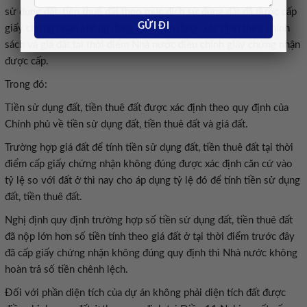
sử dụng đất, tiền thuê đất theo mục đích sử dụng đất đã được cấp
giấy chứng nhận không đúng quy định được xác định theo chính
sách và giá đất tại thời điểm Nhà nước điều chỉnh giấy chứng nhận
được cấp.
Trong đó:
Tiền sử dụng đất, tiền thuê đất được xác định theo quy định của
Chính phủ về tiền sử dụng đất, tiền thuê đất và giá đất.
Trường hợp giá đất để tính tiền sử dụng đất, tiền thuê đất tại thời
điểm cấp giấy chứng nhận không đúng được xác định căn cứ vào
tỷ lệ so với đất ở thì nay cho áp dụng tỷ lệ đó để tính tiền sử dụng
đất, tiền thuê đất.
Nghị định quy định trường hợp số tiền sử dụng đất, tiền thuê đất
đã nộp lớn hơn số tiền tính theo giá đất ở tại thời điểm trước đây
đã cấp giấy chứng nhận không đúng quy định thì Nhà nước không
hoàn trả số tiền chênh lệch.
Đối với phần diện tích của dự án không phải diện tích đất được