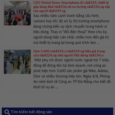
CEO Viettel Store: Smartphone AI v&#224; thiết bị
gập đang định h&#236;nh xu hướng n&#226;ng cấp
của người d&#249;ng
Sau nhiều năm cạnh tranh bằng cấu hình,
camera hay tốc độ xử lý, thị trường smartphone
đang chứng kiến sự dịch chuyển trong hành vi
tiêu dùng. Thay vì “đổi điện thoại” theo chu kỳ,
người dùng hiện cân nhắc nhiều hơn đến giá trị
mà thiết bị mang lại trong quá trình làm ...
Hơn 3.600 m&#243;n h&#224;ng hiệu giả trong
cửa h&#224;ng nhờ người Việt đứng t&#234;n
Một phụ nữ được người nước ngoài trả 7 triệu
đồng để đứng tên hộ kinh doanh, nơi công an
phát hiện hơn 3.600 sản phẩm giả Nike, Adidas,
Dior và nhiều thương hiệu lớn. Ngày 8/8, Phòng
An ninh kinh tế Công an TP Đà Nẵng cho biết đã
khởi tố vụ án ...
Tìm kiếm bất động sản