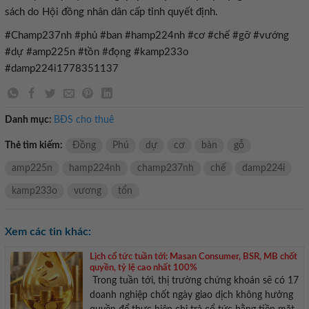
sách do Hội đồng nhân dân cấp tỉnh quyết định.
#Champ237nh #phủ #ban #hamp224nh #cơ #chế #gỡ #vướng
#dự #amp225n #tồn #đọng #kamp233o
#damp224i1778351137
Danh mục:
BĐS cho thuê
Thẻ tìm kiếm:
Đồng
Phú
dự
cơ
bàn
gỗ
amp225n
hamp224nh
champ237nh
chế
damp224i
kamp233o
vương
tổn
Xem các tin khác:
Lịch cổ tức tuần tới: Masan Consumer, BSR, MB chốt
quyền, tỷ lệ cao nhất 100%
Trong tuần tới, thị trường chứng khoán sẽ có 17
doanh nghiệp chốt ngày giao dịch không hưởng