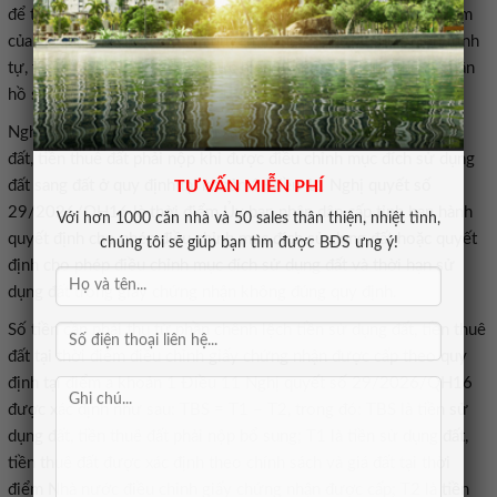
để thực hiện các quy định trên; trong đó quy định rõ trách nhiệm
của cơ quan, người có thẩm quyền trong các bước thực hiện trình
tự, thủ tục, thời gian tối đa thực hiện trình tự, thủ tục, thành phần
hồ sơ phải nộp.
Nghị định quy định thời điểm xác định giá đất, tính tiền sử dụng
đất, tiền thuê đất phải nộp khi được điều chỉnh mục đích sử dụng
đất sang đất ở quy định tại khoản 1 Điều 11 Nghị quyết số
TƯ VẤN MIỄN PHÍ
29/2026/QH16 là thời điểm Ủy ban nhân dân cấp tỉnh ban hành
Với hơn 1000 căn nhà và 50 sales thân thiện, nhiệt tình,
quyết định cho phép điều chỉnh mục đích sử dụng đất hoặc quyết
chúng tôi sẽ giúp bạn tìm được BĐS ưng ý!
định cho phép điều chỉnh mục đích sử dụng đất và thời hạn sử
dụng đất trong giấy chứng nhận không đúng quy định.
Số tiền cần phải thu từ phần chênh lệch tiền sử dụng đất, tiền thuê
đất tại thời điểm điều chỉnh giấy chứng nhận được cấp theo quy
định tại điểm a khoản 1 Điều 11 Nghị quyết số 29/2026/QH16
được xác định như sau: TBS = T1 – T2, trong đó: TBS là tiền sử
dụng đất, tiền thuê đất phải nộp bổ sung; T1 là tiền sử dụng đất,
tiền thuê đất được xác định theo chính sách và giá đất tại thời
điểm Nhà nước điều chỉnh giấy chứng nhận được cấp; T2 là tiền