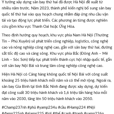
Ý tưởng xây dựng sân bay thứ hai đã được Hà Nội đề xuất từ
nhiều năm trước. Năm 2023, thành phố kiến nghị bổ sung sân bay
quốc tế thứ hai vào quy hoạch chung nhằm đáp ứng nhu cầu vận
tải và tạo động lực phát triển. Các phương án từng được nghiên
cứu gồm khu vực Thanh Oai hoặc Ứng Hòa.
Theo định hướng quy hoạch, khu vực phía Nam Hà Nội (Thường
Tín – Phú Xuyên) sẽ phát triển công nghiệp, logistics, công nghệ
cao và nông nghiệp công nghệ cao, gắn với sân bay thứ hai, đường
sắt tốc độ cao và cảng sông. Khu vực phía Bắc (Đông Anh – Mê
Linh – Sóc Sơn) tiếp tục phát triển thành cực hội nhập quốc tế, gắn
với sân bay Nội Bài và trung tâm công nghiệp công nghệ cao.
Hiện Hà Nội có Cảng hàng không quốc tế Nội Bài với công suất
khoảng 25 triệu hành khách mỗi năm và có thể mở rộng. Ngoài ra,
sân bay Gia Bình tại tỉnh Bắc Ninh đang được xây dựng, dự kiến
đạt công suất 30 triệu hành khách và 1,6 triệu tấn hàng hóa mỗi
năm vào 2030, tăng lên 50 triệu hành khách vào 2050.
×
#Champ237nh #phủ #yamp234u #cầu #Hamp224 #Nội
#đamp225nh #giamp225 #lợi #thế #cạnh #tranh #samp226n