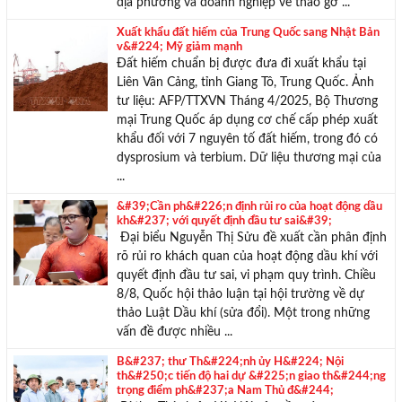
địa phương và doanh nghiệp về tháo gỡ ...
Xuất khẩu đất hiếm của Trung Quốc sang Nhật Bản
v&#224; Mỹ giảm mạnh
Đất hiếm chuẩn bị được đưa đi xuất khẩu tại
Liên Vân Cảng, tỉnh Giang Tô, Trung Quốc. Ảnh
tư liệu: AFP/TTXVN Tháng 4/2025, Bộ Thương
mại Trung Quốc áp dụng cơ chế cấp phép xuất
khẩu đối với 7 nguyên tố đất hiếm, trong đó có
dysprosium và terbium. Dữ liệu thương mại của
...
&#39;Cần ph&#226;n định rủi ro của hoạt động dầu
kh&#237; với quyết định đầu tư sai&#39;
Đại biểu Nguyễn Thị Sửu đề xuất cần phân định
rõ rủi ro khách quan của hoạt động dầu khí với
quyết định đầu tư sai, vi phạm quy trình. Chiều
8/8, Quốc hội thảo luận tại hội trường về dự
thảo Luật Dầu khí (sửa đổi). Một trong những
vấn đề được nhiều ...
B&#237; thư Th&#224;nh ủy H&#224; Nội
th&#250;c tiến độ hai dự &#225;n giao th&#244;ng
trọng điểm ph&#237;a Nam Thủ đ&#244;