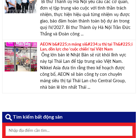
Bí thư Thành ủy Hà Nội yêu cầu các cơ quan,
đơn vị tập trung vào cuộc với tinh thần trách
nhiệm, thực hiện hiệu quả từng nhiệm vụ được
giao, bảo đảm hoàn thành toàn bộ dự án trong
quý IV/2027. Bí thư Thành ủy Hà Nội Trần Đức
Thắng và Đoàn công ...
AEON b&#225;n mảng si&#234;u thị tại Th&#225;i
Lan, dồn lực cho ‘cuộc chiến’ tại Việt Nam
Ông lớn bán lẻ Nhật Bản sẽ rút khỏi lĩnh vực
này tại Thái Lan để tập trung vào Việt Nam.
Nikkei Asia đưa tin rằng theo kế hoạch được
công bố, AEON sẽ bán công ty con chuyên
mảng siêu thị tại Thái Lan cho Central Group,
nhà bán lẻ lớn nhất Thái ...
Tìm kiếm bất động sản