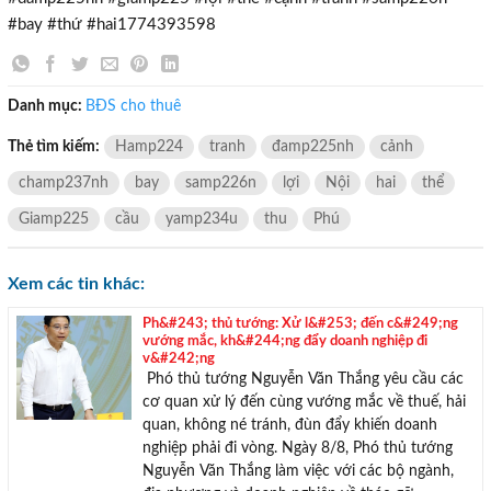
#bay #thứ #hai1774393598
Danh mục:
BĐS cho thuê
Thẻ tìm kiếm:
Hamp224
tranh
đamp225nh
cảnh
champ237nh
bay
samp226n
lợi
Nội
hai
thể
Giamp225
cầu
yamp234u
thu
Phú
Xem các tin khác:
Ph&#243; thủ tướng: Xử l&#253; đến c&#249;ng
vướng mắc, kh&#244;ng đẩy doanh nghiệp đi
v&#242;ng
Phó thủ tướng Nguyễn Văn Thắng yêu cầu các
TƯ VẤN MIỄN PHÍ
cơ quan xử lý đến cùng vướng mắc về thuế, hải
Với hơn 1000 căn nhà và 50 sales thân thiện, nhiệt tình,
quan, không né tránh, đùn đẩy khiến doanh
chúng tôi sẽ giúp bạn tìm được BĐS ưng ý!
nghiệp phải đi vòng. Ngày 8/8, Phó thủ tướng
Nguyễn Văn Thắng làm việc với các bộ ngành,