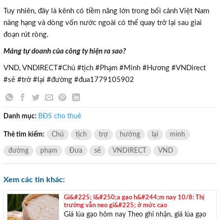
×
Tuy nhiên, đây là kênh có tiềm năng lớn trong bối cảnh Việt Nam
nâng hạng và dòng vốn nước ngoài có thể quay trở lại sau giai
đoạn rút ròng.
Mảng tự doanh của công ty hiện ra sao?
VND, VNDIRECT#Chủ #tịch #Phạm #Minh #Hương #VNDirect
#sẽ #trở #lại #đường #đua1779105902
Danh mục:
BĐS cho thuê
Thẻ tìm kiếm:
Chủ
tịch
trợ
hướng
lại
mình
đường
phạm
Đưa
sẽ
VNDIRECT
VND
Xem các tin khác:
TƯ VẤN MIỄN PHÍ
Gi&#225; l&#250;a gạo h&#244;m nay 10/8: Thị
trường vẫn neo gi&#225; ở mức cao
Với hơn 1000 căn nhà và 50 sales thân thiện, nhiệt tình,
Giá lúa gạo hôm nay Theo ghi nhận, giá lúa gạo
chúng tôi sẽ giúp bạn tìm được BĐS ưng ý!