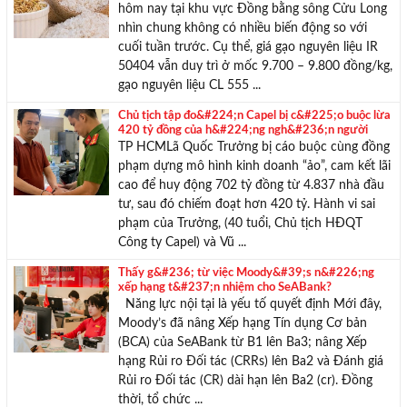
hôm nay tại khu vực Đồng bằng sông Cửu Long
nhìn chung không có nhiều biến động so với
cuối tuần trước. Cụ thể, giá gạo nguyên liệu IR
50404 vẫn duy trì ở mốc 9.700 – 9.800 đồng/kg,
gạo nguyên liệu CL 555 ...
Chủ tịch tập đo&#224;n Capel bị c&#225;o buộc lừa
420 tỷ đồng của h&#224;ng ngh&#236;n người
TP HCMLã Quốc Trưởng bị cáo buộc cùng đồng
phạm dựng mô hình kinh doanh “ảo”, cam kết lãi
cao để huy động 702 tỷ đồng từ 4.837 nhà đầu
tư, sau đó chiếm đoạt hơn 420 tỷ. Hành vi sai
phạm của Trưởng, (40 tuổi, Chủ tịch HĐQT
Công ty Capel) và Vũ ...
Thấy g&#236; từ việc Moody&#39;s n&#226;ng
xếp hạng t&#237;n nhiệm cho SeABank?
Năng lực nội tại là yếu tố quyết định Mới đây,
Moody’s đã nâng Xếp hạng Tín dụng Cơ bản
(BCA) của SeABank từ B1 lên Ba3; nâng Xếp
hạng Rủi ro Đối tác (CRRs) lên Ba2 và Đánh giá
Rủi ro Đối tác (CR) dài hạn lên Ba2 (cr). Đồng
thời, tổ chức ...