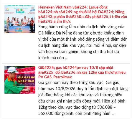
Heineken Việt Nam v&#224; Larue đồng
h&#224;nh c&#249;ng chuỗi lễ hội Đ&#224; Nẵng,
g&#243;p phần th&#250;c đẩy ph&#225;t triển văn
h&#243;a ẩm thực
Đà Nẵng‏ ‏Đà Nẵng đang từng bước khẳng định
vị thế của một thành phố đáng sống và điểm đến
du lịch hàng đầu khu vực, nơi mỗi lễ hội, sự kiện
văn hóa và trải nghiệm không chỉ thu hút du
khách mà còn ...
Gi&#225; gas h&#244;m nay 10/8 cập nhật
gi&#225; đổi b&#236;nh gas 12kg của thương hiệu
PV GAS, Petrolimex
Giá gas hôm nay theo từng khu vực Giá gas
hôm nay 10/8/2026 duy trì ổn định sau đợt tăng
giá đầu tháng, khi các khu vực và thương hiệu
đều chưa ghi nhận biến động mới. Hiện giá bình
12kg theo khu vực dao động từ 506.088 –
552.000 đồng/bình, còn bình 48kg nằm ...