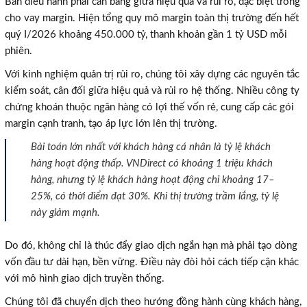
Ban điều hành phải cân bằng giữa hiệu quả và rủi ro, đặc biệt trong
cho vay margin. Hiện tổng quy mô margin toàn thị trường đến hết
quý I/2026 khoảng 450.000 tỷ, thanh khoản gần 1 tỷ USD mỗi
phiên.
Với kinh nghiệm quản trị rủi ro, chúng tôi xây dựng các nguyên tắc
kiểm soát, cân đối giữa hiệu quả và rủi ro hệ thống. Nhiều công ty
chứng khoán thuộc ngân hàng có lợi thế vốn rẻ, cung cấp các gói
margin cạnh tranh, tạo áp lực lớn lên thị trường.
Bài toán lớn nhất với khách hàng cá nhân là tỷ lệ khách
hàng hoạt động thấp. VNDirect có khoảng 1 triệu khách
hàng, nhưng tỷ lệ khách hàng hoạt động chỉ khoảng 17–
25%, có thời điểm đạt 30%. Khi thị trường trầm lắng, tỷ lệ
này giảm mạnh.
Do đó, không chỉ là thúc đẩy giao dịch ngắn hạn mà phải tạo dòng
vốn đầu tư dài hạn, bền vững. Điều này đòi hỏi cách tiếp cận khác
với mô hình giao dịch truyền thống.
Chúng tôi đã chuyển dịch theo hướng đồng hành cùng khách hàng,