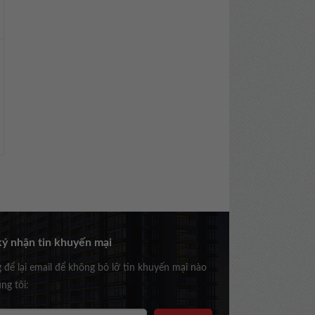
ý nhận tin khuyến mại
g để lại email để không bỏ lỡ tin khuyến mại nào
ng tôi: