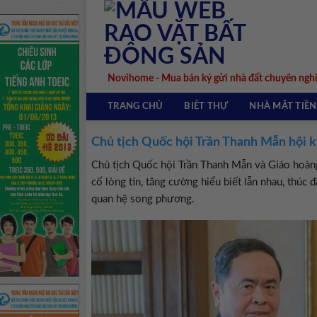
Skip
to
content
Novihome - Mua bán ký gửi nhà đất chuyên ngh
TRANG CHỦ
BIỆT THỰ
NHÀ MẶT TIỀN
Chủ tịch Quốc hội Trần Thanh Mẫn hội 
Chủ tịch Quốc hội Trần Thanh Mẫn và Giáo hoàng 
cố lòng tin, tăng cường hiểu biết lẫn nhau, thúc
quan hệ song phương.