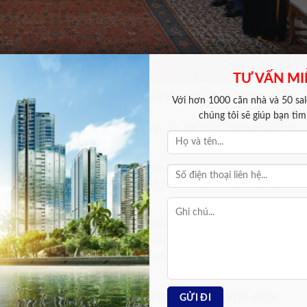
TƯ VẤN MI
ác chụp ảnh lưu niệm cùng Giáo hoàng Leo XIV. Ảnh: CTTĐT Quốc hội
Với hơn 1000 căn nhà và 50 sale
chúng tôi sẽ giúp bạn tì
 bày tỏ những tình cảm tốt đẹp dành cho đất nước, con người Việt
g thời gian tới.
a Chủ tịch Quốc hội Trần Thanh Mẫn, coi đây là dấu mốc quan trọng
hia sẻ về tình hình Công giáo tại Việt Nam cũng như quan hệ Việt Na
Việt Nam đã tạo điều kiện và hỗ trợ tích cực để Đại diện thường trú
iệu quả; mong muốn hai bên tăng cường hơn nữa các trao đổi, tiếp xú
phát triển sâu rộng, đáp ứng lợi ích chung và nguyện vọng của cộng
Thanh Mẫn,Giáo hoàng Leo XIV,Việt Nam – Vatican,quan hệ ngoại