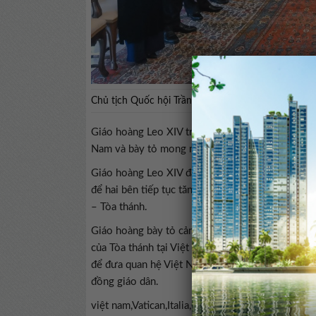
Chủ tịch Quốc hội Trần Thanh Mẫn và đoàn công t
Giáo hoàng Leo XIV trân trọng cảm ơn, đồng thời
Nam và bày tỏ mong muốn sẽ thăm Việt Nam tron
Giáo hoàng Leo XIV đánh giá cao chuyến thăm củ
để hai bên tiếp tục tăng cường sự hiểu biết và c
– Tòa thánh.
Giáo hoàng bày tỏ cảm ơn các cơ quan chức năng 
của Tòa thánh tại Việt Nam hoạt động ổn định, h
để đưa quan hệ Việt Nam – Tòa thánh ngày càng 
đồng giáo dân.
việt nam,Vatican,Italia,Chủ tịch Quốc hội Trần 