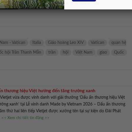
ội #Trần #Thanh #Mẫn #hội #kiến #Giáo #hoàng #Leo
 Nam - Vatican
Italia
Giáo hoàng Leo XIV
Vatican
quan hệ
ốc hội Trần Thanh Mẫn
trần
hội
Việt Nam
giao
Quốc
 ấn thương hiệu Việt hướng đến tăng trưởng xanh
ietjet vừa được vinh danh với giải thưởng ‘Dấu ấn thương hiệu Việt
rưởng xanh’ tại Lễ vinh danh Made by Vietnam 2026 – Dấu ấn thương
năm thứ hai liên tiếp Vietjet được xướng tên tại sự kiện do Đài Phát
.
<< Xem chi tiết tin đăng >>