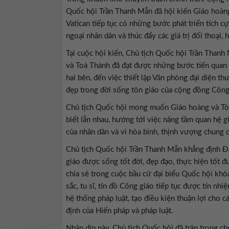
Quốc hội Trần Thanh Mẫn đã hội kiến Giáo hoàng
Vatican tiếp tục có những bước phát triển tích c
ngoại nhân dân và thúc đẩy các giá trị đối thoại, h
Tại cuộc hội kiến, Chủ tịch Quốc hội Trần Than
và Toà Thánh đã đạt được những bước tiến quan t
hai bên, đến việc thiết lập Văn phòng đại diện thư
đẹp trong đời sống tôn giáo của cộng đồng Công
Chủ tịch Quốc hội mong muốn Giáo hoàng và Tòa 
biết lẫn nhau, hướng tới việc nâng tầm quan hệ gi
của nhân dân và vì hòa bình, thịnh vượng chung c
Chủ tịch Quốc hội Trần Thanh Mẫn khẳng định Đ
giáo được sống tốt đời, đẹp đạo, thực hiện tốt 
chia sẻ trong cuộc bầu cử đại biểu Quốc hội k
sắc, tu sĩ, tín đồ Công giáo tiếp tục được tín 
hệ thống pháp luật, tạo điều kiện thuận lợi cho 
định của Hiến pháp và pháp luật.
Nhân dịp này, Chủ tịch Quốc hội đã trân trọng ch