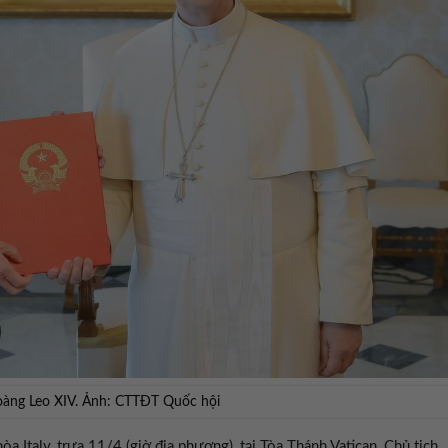
hoàng Leo XIV. Ảnh: CTTĐT Quốc hội
Italy, trưa 11/4 (giờ địa phương), tại Tòa Thánh Vatican, Chủ tịch