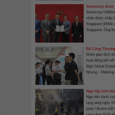
Sembcorp được c
Singapore
Sembcorp Utilitie
nhận được chấp t
Singapore (EMA) 
Singapore. Ông Ko
Bộ Công Thương 
Đoàn giao dịch d
hoạt động kết nối
Big5 Global Dubai
Nhung – Mekong .
Nga tập kích tê
Nga tiến hành cu
rạng sáng ngày 10
quân Ukraine bắt 
rạng sáng 10/8 giờ