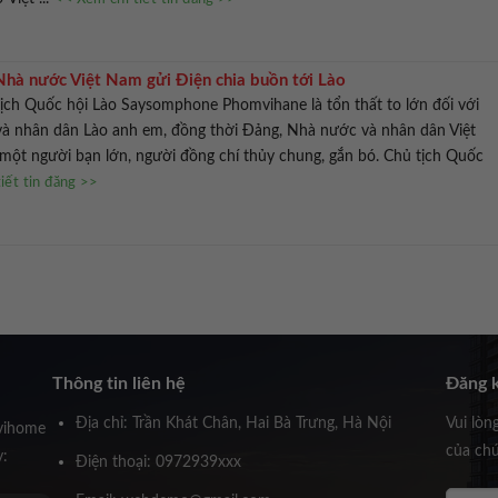
hà nước Việt Nam gửi Điện chia buồn tới Lào
tịch Quốc hội Lào Saysomphone Phomvihane là tổn thất to lớn đối với
à nhân dân Lào anh em, đồng thời Đảng, Nhà nước và nhân dân Việt
một người bạn lớn, người đồng chí thủy chung, gắn bó. Chủ tịch Quốc
iết tin đăng >>
Thông tin liên hệ
Đăng k
Địa chỉ: Trần Khát Chân, Hai Bà Trưng, Hà Nội
Vui lòn
vihome
của chú
y:
Điện thoại: 0972939xxx