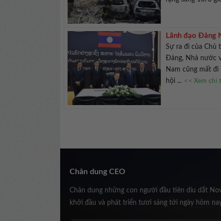
Lãnh đạo Đảng N
Sự ra đi của Chủ 
Đảng, Nhà nước v
Nam cũng mất đi 
hội ...
<< Xem chi t
Chân dung CEO
Chân dung những con người đầu tiên dìu dắt No
khởi đầu và phát triển tươi sáng tới ngày hôm na