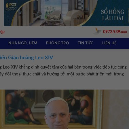
iệp
0972.939.xxx
NHÀ NGÕ, HẺM
PHÒNG TRỌ
TIN TỨC
LIÊN HỆ
kiến Giáo hoàng Leo XIV
Leo XIV khẳng định quyết tâm của hai bên trong việc tiếp tục củng
 đẩy đối thoại thực chất và hướng tới một bước phát triển mới trong