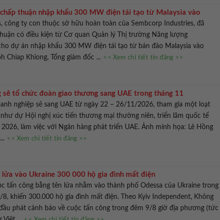
hấp thuận nhập khẩu 300 MW điện tái tạo từ Malaysia vào
s, công ty con thuộc sở hữu hoàn toàn của Sembcorp Industries, đã
huận có điều kiện từ Cơ quan Quản lý Thị trường Năng lượng
cho dự án nhập khẩu 300 MW điện tái tạo từ bán đảo Malaysia vào
h Chiap Khiong, Tổng giám đốc ...
<< Xem chi tiết tin đăng >>
sẽ tổ chức đoàn giao thương sang UAE trong tháng 11
oanh nghiệp sẽ sang UAE từ ngày 22 – 26/11/2026, tham gia một loạt
 như dự Hội nghị xúc tiến thương mại thường niên, triển lãm quốc tế
 2026, làm việc với Ngân hàng phát triển UAE. Ảnh minh họa: Lê Hồng
..
<< Xem chi tiết tin đăng >>
n lửa vào Ukraine 300 000 hộ gia đình mất điện
ộc tấn công bằng tên lửa nhằm vào thành phố Odessa của Ukraine trong
/8, khiến 300.000 hộ gia đình mất điện. Theo Kyiv Independent, Không
đầu phát cảnh báo về cuộc tấn công trong đêm 9/8 giờ địa phương (tức
 Việt ...
<< Xem chi tiết tin đăng >>