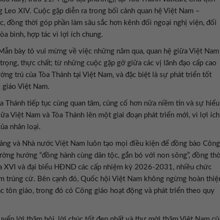
 Leo XIV. Cuộc gặp diễn ra trong bối cảnh quan hệ Việt Nam –
ực, đồng thời góp phần làm sâu sắc hơn kênh đối ngoại nghị viện, đối
òa bình, hợp tác vì lợi ích chung.
h Mẫn bày tỏ vui mừng về việc những năm qua, quan hệ giữa Việt Nam
rọng, thực chất; từ những cuộc gặp gỡ giữa các vị lãnh đạo cấp cao
ờng trú của Tòa Thánh tại Việt Nam, và đặc biệt là sự phát triển tốt
 giáo Việt Nam.
Thánh tiếp tục cùng quan tâm, củng cố hơn nữa niềm tin và sự hiểu
ữa Việt Nam và Tòa Thánh lên một giai đoạn phát triển mới, vì lợi ích
ủa nhân loại.
ảng và Nhà nước Việt Nam luôn tạo mọi điều kiện để đồng bào Công
đường hướng “đồng hành cùng dân tộc, gắn bó với non sông”, đồng thờ
hóa XVI và đại biểu HĐND các cấp nhiệm kỳ 2026-2031, nhiều chức
nhiệm trúng cử. Bên cạnh đó, Quốc hội Việt Nam không ngừng hoàn thiệ
các tôn giáo, trong đó có Công giáo hoạt động và phát triển theo quy
uyển lời thăm hỏi, lời chúc tốt đẹp nhất và thư mời thăm Việt Nam củ