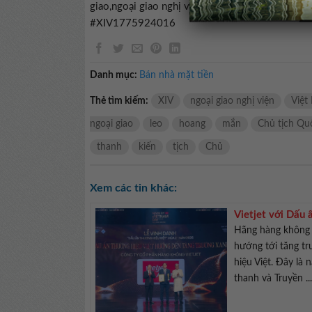
giao,ngoại giao nghị viện#Chủ #tịch #Quốc #h
#XIV1775924016
Danh mục:
Bán nhà mặt tiền
Thẻ tìm kiếm:
XIV
ngoại giao nghị viện
Việt
ngoại giao
leo
hoang
mắn
Chủ tịch Qu
thanh
kiến
tịch
Chủ
Xem các tin khác:
Vietjet với Dấu
Hãng hàng không V
hướng tới tăng t
hiệu Việt. Đây là 
thanh và Truyền ..