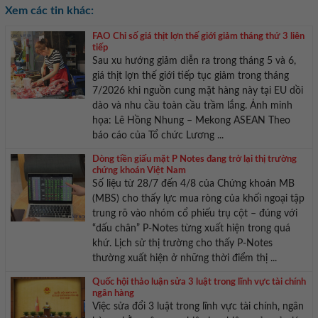
Xem các tin khác:
FAO Chỉ số giá thịt lợn thế giới giảm tháng thứ 3 liên
tiếp
Sau xu hướng giảm diễn ra trong tháng 5 và 6,
giá thịt lợn thế giới tiếp tục giảm trong tháng
7/2026 khi nguồn cung mặt hàng này tại EU dồi
dào và nhu cầu toàn cầu trầm lắng. Ảnh minh
họa: Lê Hồng Nhung – Mekong ASEAN Theo
báo cáo của Tổ chức Lương ...
Dòng tiền giấu mặt P Notes đang trở lại thị trường
chứng khoán Việt Nam
Số liệu từ 28/7 đến 4/8 của Chứng khoán MB
(MBS) cho thấy lực mua ròng của khối ngoại tập
trung rõ vào nhóm cổ phiếu trụ cột – đúng với
“dấu chân” P-Notes từng xuất hiện trong quá
khứ. Lịch sử thị trường cho thấy P-Notes
thường xuất hiện ở những thời điểm thị ...
Quốc hội thảo luận sửa 3 luật trong lĩnh vực tài chính
ngân hàng
Việc sửa đổi 3 luật trong lĩnh vực tài chính, ngân