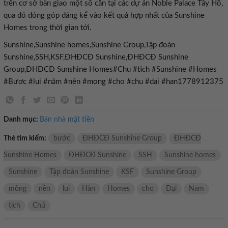
trên cơ sở bàn giao một số căn tại các dự án Noble Palace Tây Hồ,
qua đó đóng góp đáng kể vào kết quả hợp nhất của Sunshine
Homes trong thời gian tới.
Sunshine,Sunshine homes,Sunshine Group,Tập đoàn
Sunshine,SSH,KSF,ĐHĐCĐ Sunshine,ĐHĐCĐ Sunshine
Group,ĐHĐCĐ Sunshine Homes#Chu #tich #Sunshine #Homes
#Bươc #lui #năm #nên #mong #cho #chu #dai #han1778912375
Danh mục:
Bán nhà mặt tiền
Thẻ tìm kiếm:
bước
ĐHĐCĐ Sunshine Group
ĐHĐCĐ
Sunshine Homes
ĐHĐCĐ Sunshine
SSH
Sunshine homes
Sunshine
Tập đoàn Sunshine
KSF
Sunshine Group
mỏng
nền
lui
Hàn
Homes
cho
Đại
Nam
tịch
Chủ