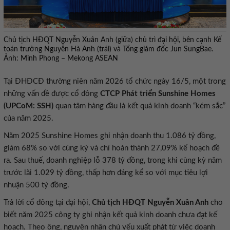
Chủ tịch HĐQT Nguyễn Xuân Anh (giữa) chủ trì đại hội, bên cạnh Kế
toán trưởng Nguyễn Hà Anh (trái) và Tổng giám đốc Jun SungBae.
Ảnh: Minh Phong – Mekong ASEAN
Tại ĐHĐCĐ thường niên năm 2026 tổ chức ngày 16/5, một trong
những vấn đề được cổ đông
CTCP Phát triển Sunshine Homes
(UPCoM: SSH)
quan tâm hàng đầu là kết quả kinh doanh “kém sắc”
của năm 2025.
Năm 2025 Sunshine Homes ghi nhận doanh thu 1.086 tỷ đồng,
giảm 68% so với cùng kỳ và chỉ hoàn thành 27,09% kế hoạch đề
ra. Sau thuế, doanh nghiệp lỗ 378 tỷ đồng, trong khi cùng kỳ năm
trước lãi 1.029 tỷ đồng, thấp hơn đáng kể so với mục tiêu lợi
nhuận 500 tỷ đồng.
Trả lời cổ đông tại đại hội,
Chủ tịch HĐQT Nguyễn Xuân Anh
cho
biết năm 2025 công ty ghi nhận kết quả kinh doanh chưa đạt kế
hoạch. Theo ông, nguyên nhân chủ yếu xuất phát từ việc doanh