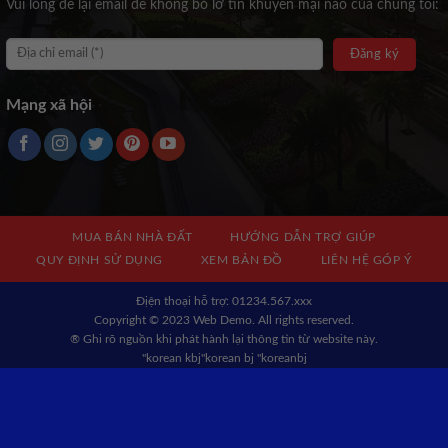
Vui lòng để lại email để không bỏ lỡ tin khuyến mại nào của chúng tôi:
Mạng xã hội
MUA BÁN NHÀ ĐẤT
HƯỚNG DẪN TRỢ GIÚP
QUY ĐỊNH SỬ DỤNG
XEM BẢN ĐỒ
LIÊN HỆ GÓP Ý
Địện thoại hỗ trợ: 01234.567.xxx
Copyright © 2023 Web Demo. All rights reserved.
® Ghi rõ nguồn khi phát hành lại thông tin từ website này.
"korean kbj​
"korean bj
"koreanbj​