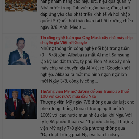
hàng nhằm nâng cao hiệu lực, hiệu quả quản lý
Nhà nước trong lĩnh vực ngân hàng, đồng thời
đáp ứng yêu cầu phát triển kinh tế và hội nhập
quốc tế. Quốc hội thảo luận tại hội trường chiều
ngày 8/8. Ảnh: Media ...
Tin công nghệ tuần qua Ông Musk xây nhà máy chip
chuyên gia Việt rời Google
Những thông tin công nghệ nổi bật trong tuần
(3 – 9/8) gồm Alibaba ra mắt AI mới, Samsung
lập kỷ lục đặt trước, tỷ phú Elon Musk xây nhà
máy chip và chuyên gia AI Việt rời Google khởi
nghiệp. Alibaba ra mắt mô hình ngôn ngữ lớn
mới Ngày 3/8, công ty công ...
Thượng viện Mỹ mở đường để ông Trump áp thuế
100 với các nước mua dầu Nga
Thượng viện Mỹ ngày 7/8 thông qua dự luật cho
phép Tổng thống Donald Trump áp thuế tới
100% với các nước mua nhiều dầu khí Nga. Với
tỷ lệ 86 phiếu thuận và 11 phiếu chống, Thượng
viện Mỹ ngày 7/8 giờ địa phương thông qua
“Đạo luật Trừng phạt Nga và Iran Lindsey ...