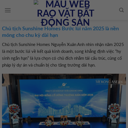
Skip
to
content
Chủ tịch Sunshine Homes Bước lùi năm 2025 là nền
móng cho chu kỳ dài hạn
Chủ tịch Sunshine Homes Nguyễn Xuân Anh nhìn nhận năm 2025
là một bước lùi về kết quả kinh doanh, song khẳng định việc “hy
sinh ngắn hạn” là lựa chọn có chủ đích nhằm tái cấu trúc, củng cố
pháp lý dự án và chuẩn bị cho tăng trưởng dài hạn.