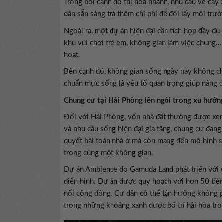
Trong bối cảnh đô thị hóa nhanh, nhu cầu về cây 
dân sẵn sàng trả thêm chi phí để đổi lấy môi trư
Ngoài ra, một dự án hiện đại cần tích hợp đầy đủ
khu vui chơi trẻ em, không gian làm việc chung…
hoạt.
Bên cạnh đó, không gian sống ngày nay không chỉ
chuẩn mực sống là yếu tố quan trọng giúp nâng cao
Chung cư tại Hải Phòng lên ngôi trong xu hướn
Đối với Hải Phòng, vốn nhà đất thường được xem 
và nhu cầu sống hiện đại gia tăng, chung cư đang
quyết bài toán nhà ở mà còn mang đến mô hình số
trong cùng một không gian.
Dự án Ambience do Gamuda Land phát triển với đị
điển hình. Dự án được quy hoạch với hơn 50 tiện
nối cộng đồng. Cư dân có thể tận hưởng không gi
trong những khoảng xanh được bố trí hài hòa tro