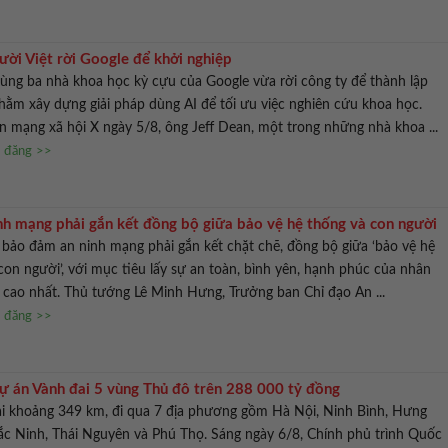
ười Việt rời Google để khởi nghiệp
cùng ba nhà khoa học kỳ cựu của Google vừa rời công ty để thành lập
hằm xây dựng giải pháp dùng AI để tối ưu việc nghiên cứu khoa học.
ên mạng xã hội X ngày 5/8, ông Jeff Dean, một trong những nhà khoa ...
n đăng >>
nh mạng phải gắn kết đồng bộ giữa bảo vệ hệ thống và con người
bảo đảm an ninh mạng phải gắn kết chặt chẽ, đồng bộ giữa ‘bảo vệ hệ
 con người’, với mục tiêu lấy sự an toàn, bình yên, hạnh phúc của nhân
cao nhất. Thủ tướng Lê Minh Hưng, Trưởng ban Chỉ đạo An ...
n đăng >>
dự án Vành đai 5 vùng Thủ đô trên 288 000 tỷ đồng
ài khoảng 349 km, đi qua 7 địa phương gồm Hà Nội, Ninh Bình, Hưng
ắc Ninh, Thái Nguyên và Phú Thọ. Sáng ngày 6/8, Chính phủ trình Quốc