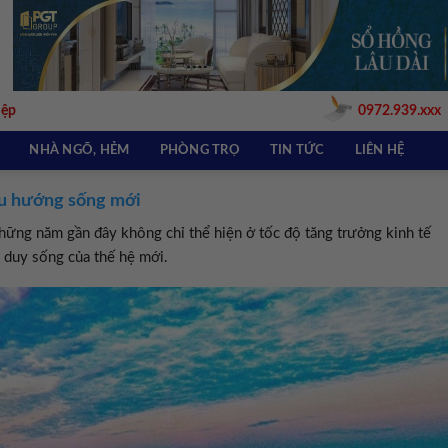
iệp
0972.939.xxx
NHÀ NGÕ, HẺM
PHÒNG TRỌ
TIN TỨC
LIÊN HỆ
xu hướng sống mới
ững năm gần đây không chỉ thể hiện ở tốc độ tăng trưởng kinh tế
ư duy sống của thế hệ mới.