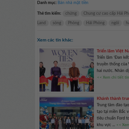
Danh mục:
Bán nhà mặt tiền
Thẻ tìm kiếm:
chứng
Chung cư cao cấp Hải P
Land
sóng
Phòng
Hải Phòng
ngôi
h
Xem các tin khác:
Triển lãm Việt 
Triển lãm ‘Đan kế
truyền thống của 
hai nước. Nhân dịp
<< Xem chi tiết ti
Khánh thành tru
Trung tâm đào tạo
tạo tại miền Bắc 
tiêu chuẩn Ford t
khu vực ...
<< Xem 