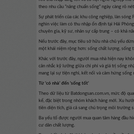
theo nhu cầu “nâng chuẩn sống” ngày càng rõ nét
Sự phát triển của các khu công nghiệp, làn sóng 
nghìn việc làm có thu nhập ổn định tại Hải Phò
chuyên gia, kỹ sư, nhân sự cấp trung – có khả nă
Nếu trước đây, mục tiêu sở hữu nhà chủ yếu dừng
một khái niệm rộng hơn: sống chất lượng, sống 
Khác với trước đây, người mua nhà hiện nay khôn
cân nhắc kỹ lưỡng giữa chi phí và giá trị sống 
mang lại sự tiện nghi, kết nối và cảm hứng sống
Từ ‘có nhà’ đến ‘sống tốt’
Theo dữ liệu từ Batdongsan.com.vn, mức độ qua
kể, đặc biệt trong nhóm khách hàng mới. Xu hướn
tiên diện tích, giá cả sang chú trọng môi trường 
Ba yếu tố được người mua quan tâm hàng đầu hiệ
cư dân chất lượng.