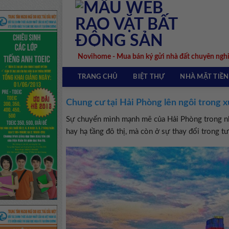
Skip
to
content
Novihome - Mua bán ký gửi nhà đất chuyên ngh
TRANG CHỦ
BIỆT THỰ
NHÀ MẶT TIỀN
Chung cư tại Hải Phòng lên ngôi trong 
Sự chuyển mình mạnh mẽ của Hải Phòng trong nh
hay hạ tầng đô thị, mà còn ở sự thay đổi trong t