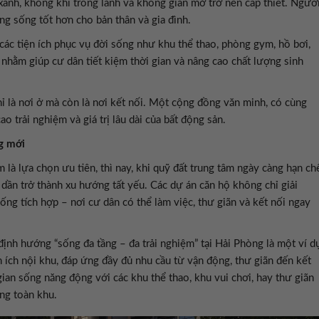
xanh, không khí trong lành và không gian mở trở nên cấp thiết. Ngườ
ờng sống tốt hơn cho bản thân và gia đình.
 các tiện ích phục vụ đời sống như khu thể thao, phòng gym, hồ bơi,
 nhằm giúp cư dân tiết kiệm thời gian và nâng cao chất lượng sinh
 là nơi ở mà còn là nơi kết nối. Một cộng đồng văn minh, có cùng
 trải nghiệm và giá trị lâu dài của bất động sản.
g mới
là lựa chọn ưu tiên, thì nay, khi quỹ đất trung tâm ngày càng hạn ch
 dần trở thành xu hướng tất yếu. Các dự án căn hộ không chỉ giải
ng tích hợp – nơi cư dân có thể làm việc, thư giãn và kết nối ngay
nh hướng “sống đa tầng – đa trải nghiệm” tại Hải Phòng là một ví d
 ích nội khu, đáp ứng đầy đủ nhu cầu từ vận động, thư giãn đến kết
an sống năng động với các khu thể thao, khu vui chơi, hay thư giãn
ng toàn khu.