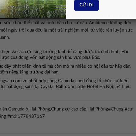
ích nội khu. Nguồn: Gamuda Land
 cho cảnh quan và không gian xanh. Điều này không chỉ mang lại mô
o sức khỏe thể chất và tinh thần cho cư dân. Ambience không đơn
 mỗi ngày trôi qua đều là một trải nghiệm mới, từ việc rèn luyện sức
uanh.
thiện và các cực tăng trưởng kinh tế đang được tái định hình, Hải
 lược của dòng vốn bất động sản khu vực phía Bắc.
c đẩy phát triển kinh tế mà còn mở ra nhiều cơ hội đầu tư hấp dẫn,
tiềm năng tăng trưởng dài hạn.
ongsan.com.vn phối hợp cùng Gamuda Land đồng tổ chức sự kiện:
tư bất động sản”, tại Crystal Ballroom Lotte Hotel Hà Nội, 54 Liễu
 án Gamuda ở Hải Phòng,Chung cư cao cấp Hải Phòng#Chung #cư
#sống #mới1778487167