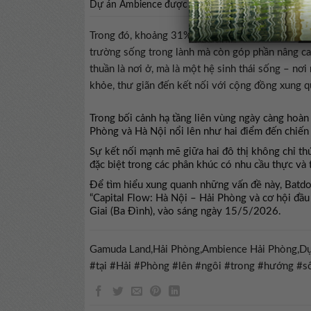
Dự án Ambience được quy hoạch với hơn 50 tiện 
Trong đó, khoảng 31% diện tích dự án được dành
trường sống trong lành mà còn góp phần nâng ca
thuần là nơi ở, mà là một hệ sinh thái sống – nơi
khỏe, thư giãn đến kết nối với cộng đồng xung q
Trong bối cảnh hạ tầng liên vùng ngày càng hoàn 
Phòng và Hà Nội nổi lên như hai điểm đến chiến
Sự kết nối mạnh mẽ giữa hai đô thị không chỉ thú
đặc biệt trong các phân khúc có nhu cầu thực và 
Để tìm hiểu xung quanh những vấn đề này, Batd
“Capital Flow: Hà Nội – Hải Phòng và cơ hội đầu 
Giai (Ba Đình), vào sáng ngày 15/5/2026.
Gamuda Land,Hải Phòng,Ambience Hải Phòng,Dự
#tại #Hải #Phòng #lên #ngôi #trong #hướng 