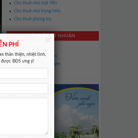
Cho thuê nhà mặt tiền
Cho thuê nhà trong hẻm
Cho thuê phòng trọ
×
CHO THUÊ NHÀ PHÚ NHUẬN
ỄN PHÍ
Cho thuê biệt thự
s thân thiện, nhiệt tình,
Cho thuê nhà mặt tiền
m được BĐS ưng ý!
Cho thuê nhà trong hẻm
Cho thuê phòng trọ