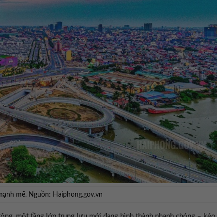
mạnh mẽ. Nguồn: Haiphong.gov.vn
rộng, một tầng lớp trung lưu mới đang hình thành nhanh chóng – kéo