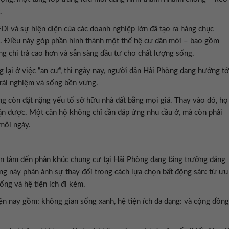
.
FDI và sự hiện diện của các doanh nghiệp lớn đã tạo ra hàng chục
ng. Điều này góp phần hình thành một thế hệ cư dân mới – bao gồm
ng chi trả cao hơn và sẵn sàng đầu tư cho chất lượng sống.
 lại ở việc “an cư”, thì ngày nay, người dân Hải Phòng đang hướng tớ
trải nghiệm và sống bền vững.
g còn đặt nặng yếu tố sở hữu nhà đất bằng mọi giá. Thay vào đó, họ
nhận được. Một căn hộ không chỉ cần đáp ứng nhu cầu ở, mà còn phải
 mỗi ngày.
n tâm đến phân khúc chung cư tại Hải Phòng đang tăng trưởng đáng
g này phản ánh sự thay đổi trong cách lựa chọn bất động sản: từ ưu
sống và hệ tiện ích đi kèm.
n nay gồm: không gian sống xanh, hệ tiện ích đa dạng: và cộng đồng