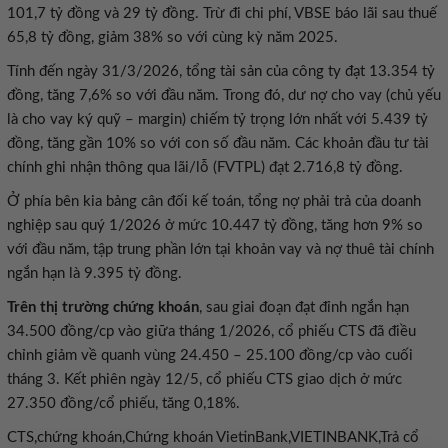
101,7 tỷ đồng và 29 tỷ đồng. Trừ đi chi phí, VBSE báo lãi sau thuế
65,8 tỷ đồng, giảm 38% so với cùng kỳ năm 2025.
Tính đến ngày 31/3/2026, tổng tài sản của công ty đạt 13.354 tỷ
đồng, tăng 7,6% so với đầu năm. Trong đó, dư nợ cho vay (chủ yếu
là cho vay ký quỹ – margin) chiếm tỷ trọng lớn nhất với 5.439 tỷ
đồng, tăng gần 10% so với con số đầu năm. Các khoản đầu tư tài
chính ghi nhận thông qua lãi/lỗ (FVTPL) đạt 2.716,8 tỷ đồng.
Ở phía bên kia bảng cân đối kế toán, tổng nợ phải trả của doanh
nghiệp sau quý 1/2026 ở mức 10.447 tỷ đồng, tăng hơn 9% so
với đầu năm, tập trung phần lớn tại khoản vay và nợ thuê tài chính
ngắn hạn là 9.395 tỷ đồng.
Trên thị trường chứng khoán
, sau giai đoạn đạt đỉnh ngắn hạn
34.500 đồng/cp vào giữa tháng 1/2026, cổ phiếu CTS đã điều
chỉnh giảm về quanh vùng 24.450 – 25.100 đồng/cp vào cuối
tháng 3. Kết phiên ngày 12/5, cổ phiếu CTS giao dịch ở mức
27.350 đồng/cổ phiếu, tăng 0,18%.
CTS,chứng khoán,Chứng khoán VietinBank,VIETINBANK,Trả cổ