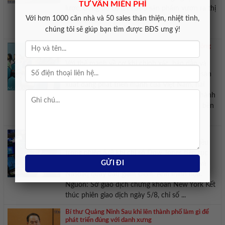
TƯ VẤN MIỄN PHÍ
lược, trong đó có ít nhất 5 sản phẩm vươn ra thị
Với hơn 1000 căn nhà và 50 sales thân thiện, nhiệt tình,
trường quốc tế. Chip bán dẫn là một trong
chúng tôi sẽ giúp bạn tìm được BĐS ưng ý!
những sản phẩm nằm trong ...
Cơ hội hình thành chuỗi cung ứng công nghiệp công
nghệ cao Việt Nam – Hà Lan
Với thế mạnh về cơ khí chính xác, bán dẫn và
logistics của Hà Lan kết hợp cùng năng lực sản
xuất đang phát triển mạnh của Việt Nam, hai
nước đang đứng trước cơ hội lớn để hình thành
chuỗi cung ứng công nghiệp công nghệ cao bền
vững. Nhằm hỗ trợ doanh nghiệp ...
Dow Jones lập kỷ lục mới nhờ cổ phiếu Nvidia
Chứng khoán Mỹ ghi nhận diễn biến trái chiều
trong phiên 5/8 khi chỉ số Dow Jones tiếp tục
đóng cửa ở mức kỷ lục, trong khi S&P 500 và
Nasdaq quay đầu giảm điểm. Ảnh minh họa.
Nguồn: Sở giao dịch chứng khoán New York Kết
thúc phiên giao dịch ngày 5/8, chỉ số ...
Bí thư Quảng Ninh Sau khi lên thành phố làm gì để
phát triển đúng với danh xưng