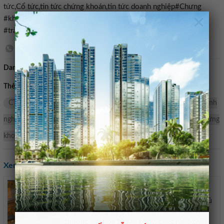
tức,Cổ tức,tin tức chứng khoán,tin tức doanh nghiệp#Chưng
×
#khoan #VietinBank #sắp #phát #hành #gần #triệu #cổ #phiếu
#trả #cổ #tức1778593476
Danh mục:
Bán nhà mặt tiền
Thẻ tìm kiếm:
sáp
Trả cổ tức
Chứng khoán VietinBank
CTS
cổ tức
VIETINBANK
hành
phiếu
tin tức doanh
nghiệp
khoán
triệu
chứng
tin tức chứng khoán
chứng
khoán
gần
tục
tra
cơ
Phát
Xem các tin khác:
Việt Nam đặt mục tiêu làm chủ 4 công nghệ chiến
lược vào năm 2030
Đến năm 2030, Việt Nam đặt mục tiêu làm chủ
ít nhất 4 công nghệ chiến lược, phát triển và
thương mại hóa 15 sản phẩm công nghệ chiến