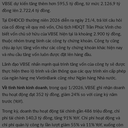
VBSE dự kiến tăng thêm hơn 595,5 tỷ đồng, từ mức 2.126,9 tỷ
đồng lên 2.722,4 tỷ đồng.
Tại ĐHĐCĐ thường niên 2026 diễn ra ngày 21/4, trả lời câu hỏi
của cổ đông về quy mô vốn, Chủ tịch HĐQT Trần Phúc Vinh cho
biết vốn chủ sở hữu của VBSE hiện tại là khoảng 2.900 tỷ đồng,
thuộc nhóm trung bình các công ty chứng khoán. Công ty cũng
chịu áp lực tăng vốn như các công ty chứng khoán khác hiện nay
và nhu cầu tăng vốn luôn được đặt lên hàng đầu.
Lãnh đạo VBSE nhấn mạnh quá trình tăng vốn của công ty sẽ được
thực hiện theo lộ trình và cần thông qua các quy trình xin cấp phép
của ngân hàng mẹ VietinBank cũng như Ngân hàng Nhà nước.
Về tình hình kinh doanh
, trong quý 1/2026, VBSE ghi nhận doanh
thu hoạt động đạt 352 tỷ đồng, giảm 24% so với cùng kỳ năm
trước (YoY).
Trong kỳ, doanh thu hoạt động tài chính gần 486 triệu đồng, chi
phí tài chính 140,3 tỷ đồng, tăng 91% YoY. Chi phí hoạt động và
chi phí quản lý công ty lần lượt giảm 55% và 11% YoY, xuống còn