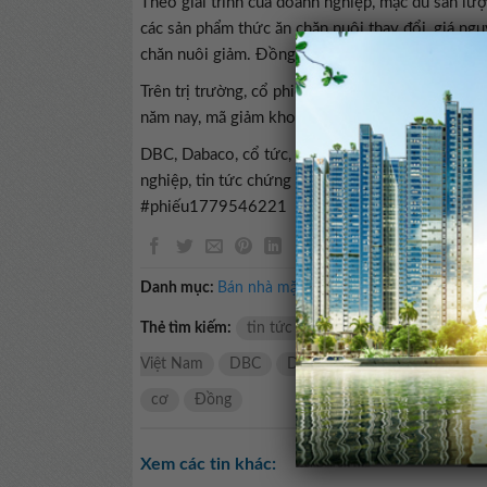
Theo giải trình của doanh nghiệp, mặc dù sản lượ
các sản phẩm thức ăn chăn nuôi thay đổi, giá nguy
chăn nuôi giảm. Đồng thời, giá lợn hơi thấp hơn
Trên trị trường, cổ phiếu DBC kết phiên 22/5 ở 
năm nay, mã giảm khoảng 20% giá trị.
DBC, Dabaco, cổ tức, cổ tức Dabaco, Tập đoàn 
nghiệp, tin tức chứng khoán#Cổ #đông #Dabaco
#phiếu1779546221
Danh mục:
Bán nhà mặt tiền
Thẻ tìm kiếm:
tin tức doanh nghiệp
Chủ tịch 
Việt Nam
DBC
Dabaco
và
Nhận
ph
cơ
Đồng
Xem các tin khác: