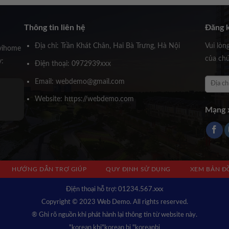
Thông tin liên hệ
Đăng k
Địa chỉ: Trần Khát Chân, Hai Bà Trưng, Hà Nội
Vui lòn
vihome
của chú
y:
Điện thoại: 0972939xxx
Email: webdemo@gmail.com
Ông Huỳnh Trấn Thành
Website: https://webdemo.com
Founder Novihome
Mạng x
HƯỚNG DẪN TRỢ GIÚP
QUY ĐỊNH SỬ DỤNG
XEM BẢN Đ
Địện thoại hỗ trợ: 01234.567.xxx
Copyright © 2023 Web Demo. All rights reserved.
® Ghi rõ nguồn khi phát hành lại thông tin từ website này.
"korean kbj​
"korean bj
"koreanbj​