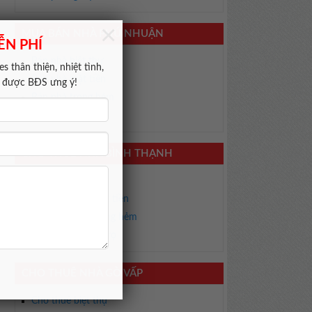
×
MUA BÁN NHÀ PHÚ NHUẬN
ỄN PHÍ
Bán nhà biệt thự
s thân thiện, nhiệt tình,
Bán nhà mặt tiền
m được BĐS ưng ý!
Bán nhà trong hẻm
Bán phòng trọ
CHO THUÊ NHÀ BÌNH THẠNH
Cho thuê biệt thự
Cho thuê nhà mặt tiền
o
Cho thuê nhà trong hẻm
Cho thuê phòng trọ
CHO THUÊ NHÀ GÒ VẤP
Cho thuê biệt thự