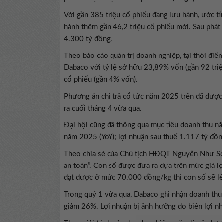
Với gần 385 triệu cổ phiếu đang lưu hành, ước t
hành thêm gần 46,2 triệu cổ phiếu mới. Sau phát
4.300 tỷ đồng.
Theo báo cáo quản trị doanh nghiệp, tại thời đ
Dabaco với tỷ lệ sở hữu 23,89% vốn (gần 92 triệ
cổ phiếu (gần 4% vốn).
Phương án chi trả cổ tức năm 2025 trên đã đư
ra cuối tháng 4 vừa qua.
Đại hội cũng đã thông qua mục tiêu doanh thu n
năm 2025 (YoY); lợi nhuận sau thuế 1.117 tỷ đồ
Theo chia sẻ của Chủ tịch HĐQT Nguyễn Như So t
an toàn”. Con số được đưa ra dựa trên mức giá 
đạt được ở mức 70.000 đồng/kg thì con số sẽ lê
Trong quý 1 vừa qua, Dabaco ghi nhận doanh thu 
giảm 26%. Lợi nhuận bị ảnh hưởng do biên lợi 