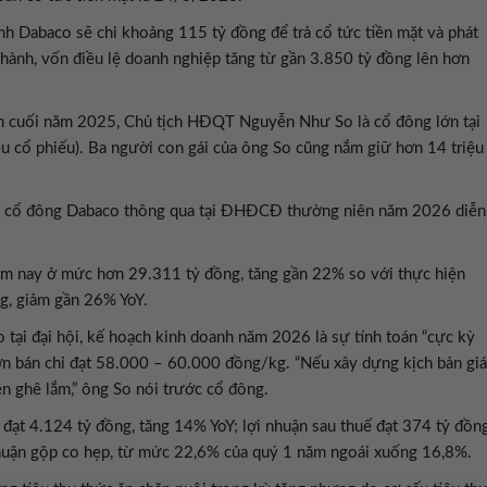
ính Dabaco sẽ chi khoảng 115 tỷ đồng để trả cổ tức tiền mặt và phát
 hành, vốn điều lệ doanh nghiệp tăng từ gần 3.850 tỷ đồng lên hơn
iểm cuối năm 2025, Chủ tịch HĐQT Nguyễn Như So là cổ đông lớn tại
u cổ phiếu). Ba người con gái của ông So cũng nắm giữ hơn 14 triệu
ợc cổ đông Dabaco thông qua tại ĐHĐCĐ thường niên năm 2026 diễn
ăm nay ở mức hơn 29.311 tỷ đồng, tăng gần 22% so với thực hiện
ng, giảm gần 26% YoY.
ại đại hội, kế hoạch kinh doanh năm 2026 là sự tính toán “cực kỳ
lợn bán chỉ đạt 58.000 – 60.000 đồng/kg. “Nếu xây dựng kịch bản giá
n ghê lắm,” ông So nói trước cổ đông.
đạt 4.124 tỷ đồng, tăng 14% YoY; lợi nhuận sau thuế đạt 374 tỷ đồng
nhuận gộp co hẹp, từ mức 22,6% của quý 1 năm ngoái xuống 16,8%.