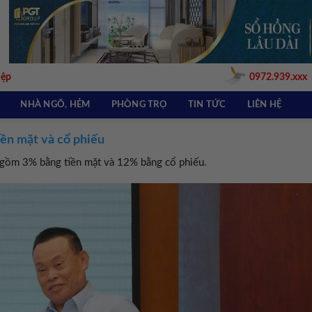
iệp
0972.939.xxx
NHÀ NGÕ, HẺM
PHÒNG TRỌ
TIN TỨC
LIÊN HỆ
ền mặt và cổ phiếu
 gồm 3% bằng tiền mặt và 12% bằng cổ phiếu.