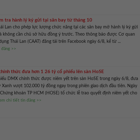
ểm tra hành lý ký gửi tại sân bay từ tháng 10
ái Lan cho phép lực lượng chức năng tại các sân bay mở hành lý ký gửi
 mà không cần chủ sở hữu đồng ý trước. Theo thông báo được Cơ quan
ng Thái Lan (CAAT) đăng tải trên Facebook ngày 6/8, kể từ ...
n đăng >>
hính thức đưa hơn 1 26 tỷ cổ phiếu lên sàn HoSE
hiếu DMX chính thức được niêm yết trên sàn HoSE trong ngày 6/8, đưa
Xanh vượt 102.000 tỷ đồng ngay trong phiên giao dịch đầu tiên. Ngày
h Chứng khoán TP HCM (HOSE) tổ chức lễ trao quyết định niêm yết cho
em chi tiết tin đăng >>