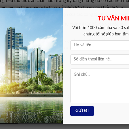
ng tiêu thụ thức ăn chăn nuôi trong kỳ tăng nhưng do cơ cấu tiêu thụ
ên liệu và tỷ giá ngoại tệ tăng, dẫn đến lợi nhuận của khối thức ăn
 cùng kỳ năm trước dẫn đến lợi nhuận của các công ty chăn nuôi giảm.
TƯ VẤN MI
giá 21.700 đồng/cp – thấp nhất kể từ tháng 4/2025. So với hồi đầu
Với hơn 1000 căn nhà và 50 sale
chúng tôi sẽ giúp bạn tì
Dabaco Việt Nam, Chủ tịch Dabaco Nguyễn Như So, tin tức doanh
 #sắp #nhận #cổ #tức #bằng #tiền #mặt #và #cổ
Dabaco Nguyễn Như So
cổ tức Dabaco
cổ tức
Tập đoàn Dabac
iếu
sáp
bằng
mặt
tin tức chứng khoán
tục
Tiến