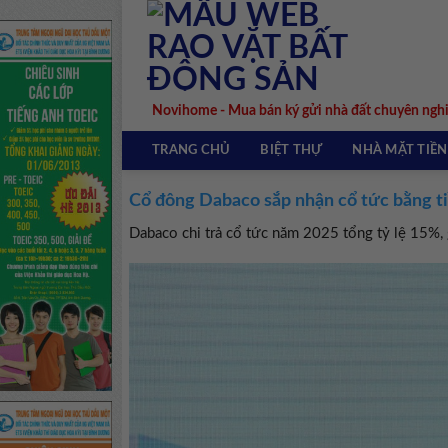
Skip
to
content
Novihome - Mua bán ký gửi nhà đất chuyên ngh
TRANG CHỦ
BIỆT THỰ
NHÀ MẶT TIỀN
Cổ đông Dabaco sắp nhận cổ tức bằng ti
Dabaco chi trả cổ tức năm 2025 tổng tỷ lệ 15%,