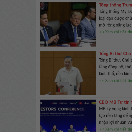
Tổng thống Trum
Tổng thống Mỹ Do
loại đạn dược chủ
mở rộng năng lực 
<< Xem chi tiết ti
Tổng Bí thư Chủ 
hạ tầng
Tổng Bí thư, Chủ 
tầng đồng bộ, thô
lãnh thổ, nền kinh 
<< Xem chi tiết ti
CEO MB Tự tin h
MB kỳ vọng kinh t
tạo nền tảng để 
nhận lợi nhuận vư
<< Xem chi tiết ti