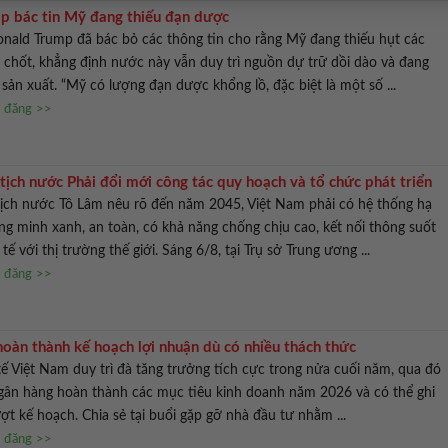
p bác tin Mỹ đang thiếu đạn dược
nald Trump đã bác bỏ các thông tin cho rằng Mỹ đang thiếu hụt các
 chốt, khẳng định nước này vẫn duy trì nguồn dự trữ dồi dào và đang
sản xuất. “Mỹ có lượng đạn dược khổng lồ, đặc biệt là một số ...
n đăng >>
tịch nước Phải đổi mới công tác quy hoạch và tổ chức phát triển
tịch nước Tô Lâm nêu rõ đến năm 2045, Việt Nam phải có hệ thống hạ
ng minh xanh, an toàn, có khả năng chống chịu cao, kết nối thông suốt
tế với thị trường thế giới. Sáng 6/8, tại Trụ sở Trung ương ...
n đăng >>
oàn thành kế hoạch lợi nhuận dù có nhiều thách thức
ế Việt Nam duy trì đà tăng trưởng tích cực trong nửa cuối năm, qua đó
ngân hàng hoàn thành các mục tiêu kinh doanh năm 2026 và có thể ghi
ợt kế hoạch. Chia sẻ tại buổi gặp gỡ nhà đầu tư nhằm ...
n đăng >>