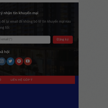
ý nhận tin khuyến mại
g để lại email để không bỏ lỡ tin khuyến mại nào
ng tôi:
ã hội
Ồ
LIÊN HỆ GÓP Ý