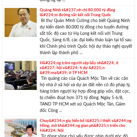
đồng/kg tại ...
Quảng Ninh t&#237;nh chi 80.000 tỷ đồng
l&#224;m đường sắt kết nối Trung Quốc
Bí thư Quản Minh Cường cho biết Quảng Ninh
dự kiến dành 80.000 tỷ đồng cho tuyến đường
sắt tốc độ cao từ Hạ Long kết nối với Trung
Quốc. Sáng 6/8, các đại biểu thảo luận tại tổ sau
khi Chính phủ trình Quốc hội dự thảo nghị quyết
thành lập thành phố ...
H&#224;ng trăm người sập bẫy nh&#224; ở
x&#227; hội v&#224; 4 dự &#225;n
&#39;ma&#39; ở TP HCM
Tin quảng cáo của Quách Mộc Tân về các căn
hộ nhà ở xã hội và dự án đất nền có đủ pháp lý,
hàng trăm người ký hợp đồng góp vốn, đặt cọc,
bị chiếm đoạt hơn 371 tỷ đồng. Ngày 5-6/8,
TAND TP HCM xét xử Quách Mộc Tân, Giám
đốc Công ...
Chuy&#234;n gia hiến kế t&#225;i thiết s&#244;ng
Hồng, mở kh&#244;ng gian ph&#225;t triển cho
H&#224; Nội
Từ dòng sông chủ yếu được nhìn dưới góc độ