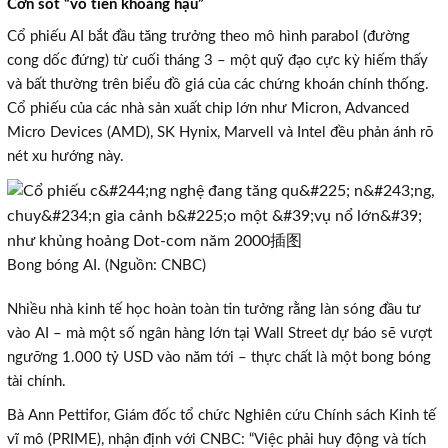
Cơn sốt “vô tiền khoáng hậu”
Cổ phiếu AI bắt đầu tăng trưởng theo mô hình parabol (đường
cong dốc đứng) từ cuối tháng 3 – một quỹ đạo cực kỳ hiếm thấy
và bất thường trên biểu đồ giá của các chứng khoán chính thống.
Cổ phiếu của các nhà sản xuất chip lớn như Micron, Advanced
Micro Devices (AMD), SK Hynix, Marvell và Intel đều phản ánh rõ
nét xu hướng này.
Bong bóng AI. (Nguồn: CNBC)
Nhiều nhà kinh tế học hoàn toàn tin tưởng rằng làn sóng đầu tư
vào AI – mà một số ngân hàng lớn tại Wall Street dự báo sẽ vượt
ngưỡng 1.000 tỷ USD vào năm tới – thực chất là một bong bóng
tài chính.
Bà Ann Pettifor, Giám đốc tổ chức Nghiên cứu Chính sách Kinh tế
vĩ mô (PRIME), nhận định với CNBC: “Việc phải huy động và tích