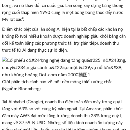
bóng, và nó thay đổi cả quốc gia. Làn sóng xây dựng băng thông
rộng cuối thập niên 1990 cũng là một bong bóng thúc đẩy nước
Mỹ lột xác”.
Điểm khác biệt của làn sóng AI hiện tại là bất chấp các khoản nợ
khổng lồ (với nhiều khoản được doanh nghiệp giấu khỏi bảng cân
đối kế toán bằng các phương thức tài trợ gián tiếp), doanh thu
thực tế từ AI đang thực sự lộ diện.
Giới phân tích cảnh báo về một nền móng thiếu vững chắc.
(Nguồn: Bloomberg)
Tại Alphabet (Google), doanh thu điện toán đám mây trong quý I
tăng vọt 63% so với cùng kỳ năm ngoái. Tại Amazon, phân khúc
×
đám mây AWS đạt mức tăng trưởng doanh thu 28% trong quý I,
mang về 37,59 tỷ USD. Những số liệu kinh doanh ấn tượng này
giống như một liều thuốc xoa dịu thị trường chứng khoán, nơi mà