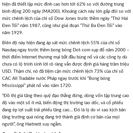
hiện đã thiết lập mức đỉnh cao hơn tới 62% so với đường trung
bình động 200 ngày (MA200). Khoảng cách này lớn gấp đôi so với
mức chênh lệch của chỉ số Dow Jones trước thềm ngày “Thứ Hai
Đen Tối” năm 1987, cũng như giai đoạn “Thứ Ba Đen Tối” vào
năm 1929.
Biên độ này hiện đang áp sát mức chênh lệch 55% của chỉ số
Nasdaq ngay trước thềm bong bóng Dot-com sụp đổ năm 2000 –
thời điểm Internet thương mại bắt đầu bùng nổ và các công ty dù
chưa có lộ trình sinh lời rõ ràng vẫn được định giá hàng trăm triệu
USD. Thậm chí, nó đã tiệm cận mức chênh lệch 73% của chỉ số
CAC All Tradable nước Pháp ngay trước khi “Bong bóng
Mississippi” phát nổ vào năm 1720.
“Đồ thị giá tăng theo quỹ đạo thẳng đứng, dòng vốn tập trung cao
độ vào một số ít mã, biến động thị trường lao dốc, và cổ phiếu
đang ép lợi suất trái phiếu tăng cao… Đó là lý do vì sao kịch bản
tăng trưởng quá nóng đang trở thành giả định cơ bản của mọi
người”, ông Hartnett suy ngẫm.