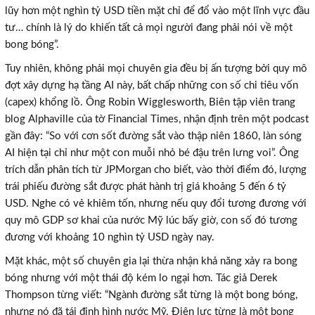
lũy hơn một nghìn tỷ USD tiền mặt chỉ để đổ vào một lĩnh vực đầu
tư… chính là lý do khiến tất cả mọi người đang phải nói về một
bong bóng”.
Tuy nhiên, không phải mọi chuyên gia đều bị ấn tượng bởi quy mô
đợt xây dựng hạ tầng AI này, bất chấp những con số chi tiêu vốn
(capex) khổng lồ. Ông Robin Wigglesworth, Biên tập viên trang
blog Alphaville của tờ Financial Times, nhận định trên một podcast
gần đây: “So với cơn sốt đường sắt vào thập niên 1860, làn sóng
AI hiện tại chỉ như một con muỗi nhỏ bé đậu trên lưng voi”. Ông
trích dẫn phân tích từ JPMorgan cho biết, vào thời điểm đó, lượng
trái phiếu đường sắt được phát hành trị giá khoảng 5 đến 6 tỷ
USD. Nghe có vẻ khiêm tốn, nhưng nếu quy đổi tương đương với
quy mô GDP sơ khai của nước Mỹ lúc bấy giờ, con số đó tương
đương với khoảng 10 nghìn tỷ USD ngày nay.
Mặt khác, một số chuyên gia lại thừa nhận khả năng xảy ra bong
bóng nhưng với một thái độ kém lo ngại hơn. Tác giả Derek
Thompson từng viết: “Ngành đường sắt từng là một bong bóng,
nhưng nó đã tái định hình nước Mỹ. Điện lực từng là một bong