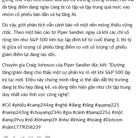
đà tăng điểm đang ngày càng bị cô lập và tập trung quá mức vào
nhóm cổ phiếu bán dẫn và hạ tầng AI.
Dù vậy, giới phân tích vẫn cảnh báo về một nền móng thiếu vững
chắc. Theo một báo cáo từ Piper Sandler, ngay cả khi các chỉ số
rộng lớn như S&P 500 liên tục lập đỉnh kể từ cuối tháng 3, thì tỷ
lệ giữa số lượng cổ phiếu tăng điểm so với số lượng cổ phiếu
giảm điểm lại đang lao dốc.
Chuyên gia Craig Johnson của Piper Sandler đúc kết: “Đường
tăng/giảm đang cho thấy một sự phân kỳ rõ rệt khi S&P 500 lập
kỷ lục mới. Điều này chứng minh rằng vị thế dẫn dắt thị trường
đang bị thu hẹp đáng kể, và dòng tiền hiện gần như chỉ tập trung
duy nhất vào lĩnh vực công nghệ”.
#Cổ #phiếu #camp244ng #nghệ #đang #tăng #quamp225
TƯ VẤN MIỄN PHÍ
#namp243ng #chuyamp234n #gia #cảnh #bamp225o #một
#amp39vụ #nổ #lớnamp39 #như #khủng #hoảng #Dotcom
Với hơn 1000 căn nhà và 50 sales thân thiện, nhiệt tình,
#năm1779058239
chúng tôi sẽ giúp bạn tìm được BĐS ưng ý!