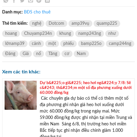
Danh mục:
BĐS cho thuê
Thẻ tìm kiếm:
nghệ
Dotcom
amp39vụ
quamp225
hoang
Chuyamp234n
khung
namp243ng
như
lớnamp39
cảnh
một
phiếu
bamp225o
camp244ng
Đảng
Giá
nổ
Tăng
cơ
Nam
Xem các tin khác:
Dự b&#225;o gi&#225; heo hơi ng&#224;y 7/8: Sẽ
c&#243; th&#234;m một số địa phương xuống dưới
60.000 đồng/kg
Các chuyên gia dự báo có thể có thêm một số
địa phương ghi nhận giá heo hơi xuống dưới
mức 60.000 đồng/kg trong ngày mai. Mức
59.000 đồng/kg được ghi nhận tại miền Trung và
miền Nam Sáng 6/8, thị trường heo hơi miền
Bắc tiếp tục ghi nhận điều chỉnh giảm 1.000