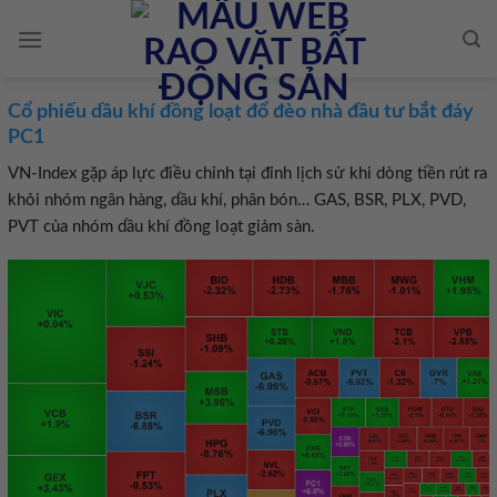
Skip
to
content
Cổ phiếu dầu khí đồng loạt đổ đèo nhà đầu tư bắt đáy
PC1
VN-Index gặp áp lực điều chỉnh tại đỉnh lịch sử khi dòng tiền rút ra
khỏi nhóm ngân hàng, dầu khí, phân bón… GAS, BSR, PLX, PVD,
PVT của nhóm dầu khí đồng loạt giảm sàn.