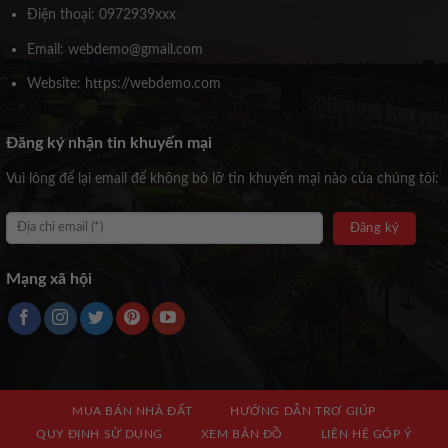
Điện thoại: 0972939xxx
Email: webdemo@gmail.com
Website: https://webdemo.com
Đăng ký nhận tin khuyến mại
Vui lòng để lại email để không bỏ lỡ tin khuyến mại nào của chúng tôi:
Mạng xã hội
MUA BÁN NHÀ ĐẤT
HƯỚNG DẪN TRỢ GIÚP
QUY ĐỊNH SỬ DỤNG
XEM BẢN ĐỒ
LIÊN HỆ GÓP Ý