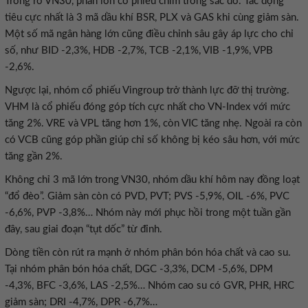
Trong rổ VN30, phần lớn cổ phiếu chìm trong sắc đỏ. Tác động
tiêu cực nhất là 3 mã dầu khí BSR, PLX và GAS khi cùng giảm sàn.
Một số mã ngân hàng lớn cũng điều chỉnh sâu gây áp lực cho chỉ
số, như BID -2,3%, HDB -2,7%, TCB -2,1%, VIB -1,9%, VPB
-2,6%.
Ngược lại, nhóm cổ phiếu Vingroup trở thành lực đỡ thị trường.
VHM là cổ phiếu đóng góp tích cực nhất cho VN-Index với mức
tăng 2%. VRE và VPL tăng hơn 1%, còn VIC tăng nhẹ. Ngoài ra còn
có VCB cũng góp phần giúp chỉ số không bị kéo sâu hơn, với mức
tăng gần 2%.
Không chỉ 3 mã lớn trong VN30, nhóm dầu khí hôm nay đồng loạt
“đổ đèo”. Giảm sàn còn có PVD, PVT; PVS -5,9%, OIL -6%, PVC
-6,6%, PVP -3,8%… Nhóm này mới phục hồi trong một tuần gần
đây, sau giai đoạn “tụt dốc” từ đỉnh.
Dòng tiền còn rút ra mạnh ở nhóm phân bón hóa chất và cao su.
Tại nhóm phân bón hóa chất, DGC -3,3%, DCM -5,6%, DPM
-4,3%, BFC -3,6%, LAS -2,5%… Nhóm cao su có GVR, PHR, HRC
giảm sàn; DRI -4,7%, DPR -6,7%…