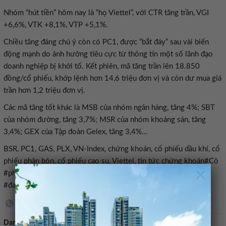
Nhóm “hút tiền” hôm nay là “họ Viettel”, với CTR tăng trần, VGI
+6,6%, VTK +8,1%, VTP +5,1%.
Chiều tăng đáng chú ý còn có PC1, được “bắt đáy” sau vài biến
động mạnh do ảnh hưởng tiêu cực từ thông tin một số lãnh đạo
doanh nghiệp bị khởi tố. Kết phiên, mã tăng trần lên 18.850
đồng/cổ phiếu, khớp lệnh hơn 14,6 triệu đơn vị và còn dư mua giá
trần hơn 1,2 triệu đơn vị.
Các mã tăng tốt khác là MSB của nhóm ngân hàng, tăng 4%; SBT
của nhóm đường, tăng 3,7%; MSR của nhóm khoáng sản, tăng
3,4%; GEX của Tập đoàn Gelex, tăng 3,4%…
BSR, PC1, GAS, PLX, VN-Index, chứng khoán, cổ phiếu dầu khí, cổ
phiếu phân bón, cổ phiếu cao su, Viettel, tin tức chứng khoán#Cô
×
#phiêu #dâu #khi #đông #loat #đô #đeo #nha #đâu #tư #băt
#đay #PC11779183399
Danh mục:
Bán nhà mặt tiền