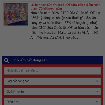
Lãi bán niên Sữa Quốc tế LOF tăng gấp 6 6 lần hoàn
thành 70 kế hoạch năm
Nửa đầu năm 2026, CTCP Sữa Quốc tế LOF đạt
469,9 tỷ đồng lợi nhuận sau thuế, gấp 6,6 lần
cùng kỳ và hoàn thành 67% kế hoạch lợi nhuận
năm. CTCP Sữa Quốc tế LOF sở hữu các nhãn
hiệu như Kun, Lof, Malto và Lof Ba Vì. Ảnh: Hà
Anh/Mekong ASEAN. Theo báo ...
Tìm kiếm bất động sản