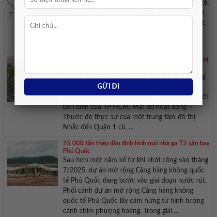
Nam hơn 1,08 tỷ USD trong nửa đầu năm 2026,
tăng 31,6% so với cùng kỳ năm trước. Hiệp hội
Rau quả Việt Nam (Vinafruit) dẫn số liệu từ Cục
Hải quan cho biết, riêng trong tháng 6/2026
xuất khẩu sầu riêng của Việt Nam ...
Quận Nhất Vịnh Tiên – Nơi kiến tạo trung tâm đô thị
mới
Với hệ sinh thái văn hóa, lưu trú, giải trí, thương
mại và hội nghị được quy hoạch đồng bộ, Vịnh
Tiên đang hướng tới hình mẫu “Quận Nhất” mới
bên biển của TP HCM. Mật độ hoạt động –
Thước đo thực sự của một trung tâm đô thị
Nhắc đến Quận 1 cũ, ...
25 000 tấn thép dần định hình mái nhà ga T2 sân bay
Phú Quốc
Sau hơn một năm kể từ khi khởi công vào tháng
7/2025, dự án mở rộng Cảng hàng không quốc
tế Phú Quốc đang bước vào giai đoạn nước rút.
Phối cảnh dự án mở rộng Cảng hàng không
quốc tế Phú Quốc lấy cảm hứng từ hình tượng
cánh chim phượng hoàng. Trong giai ...