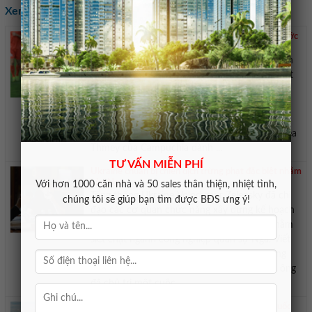
Xem các tin khác:
Báo chí Campuchia khen ngợi tuyển Việt Nam trước
trận tối nay
Trang Kampuchea Thmey của Campuchia đánh
giá cao sức mạnh của tuyển Việt Nam, đặc biệt
là tiền đạo nhập tịch Nguyễn Xuân Son trước
trận đấu lúc 20h tối nay 7/8. Trong bài nhận
định trước trận đấu giữa tuyển Việt Nam và
Campuchia đăng tải sáng 7/8, trang Kampuchea
Thmey của Campuchia dành ...
TƯ VẤN MIỄN PHÍ
Ukraine chuẩn bị chiến dịch trừng phạt đặc biệt nhằm
vào Nga
Với hơn 1000 căn nhà và 50 sales thân thiện, nhiệt tình,
Tổng thống Ukraine Volodymyr Zelensky đã chỉ
chúng tôi sẽ giúp bạn tìm được BĐS ưng ý!
đạo các cơ quan chức năng xây dựng kế hoạch
cho một “chiến dịch trừng phạt đặc biệt” nhằm
siết chặt ngành công nghiệp quân sự Nga. Viết
trên Facebook ngày 6/8 giờ địa phương, Tổng
thống Ukraine Volodymyr Zelensky cho biết ông
đã chủ trì một cuộc ...
Trung tâm Hội nghị và Nhà hát APEC tại Phú Quốc