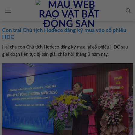
Skip
to
content
Con trai Chủ tịch Hodeco đăng ký mua vào cổ phiếu
HDC
Hai cha con Chủ tịch Hodeco đăng ký mua lại cổ phiếu HDC sau
giai đoạn liên tục bị bán giải chấp hồi tháng 3 năm nay.