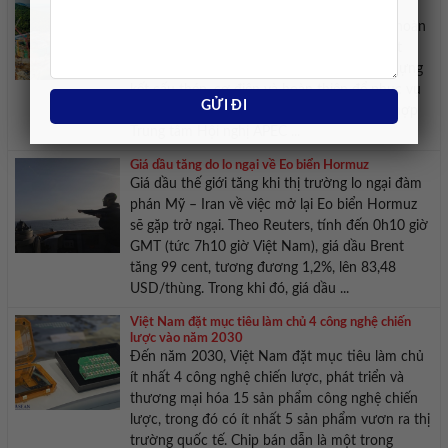
dần thành hình
Trung tâm Hội nghị APEC tại Phú Quốc đã hoàn
thành khoảng 97 – 98% kết cấu bê tông cốt
thép, đồng thời chuyển sang giai đoạn lắp dựng
kết cấu thép, cơ điện và hoàn thiện để phục vụ
Tuần lễ Cấp cao APEC 2027. Toàn cảnh tổ hợp
Trung tâm Hội nghị APEC ...
Giá dầu tăng do lo ngại về Eo biển Hormuz
Giá dầu thế giới tăng khi thị trường lo ngại đàm
phán Mỹ – Iran về việc mở lại Eo biển Hormuz
sẽ gặp trở ngại. Theo Reuters, tính đến 0h10 giờ
GMT (tức 7h10 giờ Việt Nam), giá dầu Brent
tăng 99 cent, tương đương 1,2%, lên 83,48
USD/thùng. Trong khi đó, giá dầu ...
Việt Nam đặt mục tiêu làm chủ 4 công nghệ chiến
lược vào năm 2030
Đến năm 2030, Việt Nam đặt mục tiêu làm chủ
ít nhất 4 công nghệ chiến lược, phát triển và
thương mại hóa 15 sản phẩm công nghệ chiến
lược, trong đó có ít nhất 5 sản phẩm vươn ra thị
trường quốc tế. Chip bán dẫn là một trong