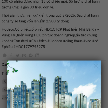
100 cổ phiếu được nhận 15 cổ phiếu mới. Số lượng phát hành
tương ứng là gần 30 triệu đơn vị.
Thời gian thực hiện dự kiến trong quý 3/2026. Sau phát hành,
công ty sẽ tăng vốn lên gần 2.300 tỷ đồng.
Hodeco,Cổ phiếu,cổ phiếu HDC,CTCP Phát triển Nhà Bà Rịa –
Vũng Tàu,triển vọng HDC,tin tức doanh nghiệp,tin tức chứng
khoán#Con #trai #Chu #tich #Hodeco #đăng #mua #vao #cô
#phiêu #HDC1779795275
×
Danh mục:
Bán nhà mặt tiền
Thẻ tìm kiếm:
trái
triển vọng HDC
cổ phiếu HDC
HDC
CTCP Phát triển Nhà Bà Rịa - Vũng Tàu
Hodeco
cổ phiếu
còn
phiếu
tin tức doanh nghiệp
vào
Đảng
tin tức
chứng khoán
mua
cơ
tịch
Chủ