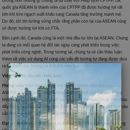
Giống như những gì chúng ta đã thấy với Hiệp định CPTPP, các
quốc gia ASEAN là thành viên của CPTPP đã được hưởng lợi rất
lớn khi kim ngạch xuất khẩu sang Canada tăng trưởng mạnh mẽ.
Do đó, tôi tin tưởng vững chắc rằng phần còn lại của ASEAN cũng
sẽ được hưởng lợi khi có FTA.
Bên cạnh đó, Canada cũng là một nhà đầu tư lớn tại ASEAN. Chúng
ta đang có mối quan hệ đối tác ngày càng phát triển trong việc
phát triển công nghệ. Trong tương lai, chúng ta sẽ cần thảo luận
thêm về việc sử dụng AI cùng các vấn đề tương tự đang được đưa
ra tại Diễn đàn Tương lai ASEAN năm nay.
×
Việt Nam là cầu nối chiến lược
Phóng viên:
Việt Nam không chỉ là một thành viên tích cực của
ASEAN mà còn là đối tác thương mại lớn nhất của Canada trong
khối. Đại sứ có kỳ vọng gì về vai trò của Việt Nam trong việc thúc
đẩy các mục tiêu của Diễn đàn Tương lai ASEAN, cũng như làm sâu
sắc hơn quan hệ Canada – ASEAN trong những năm tới?
Đại sứ Jim Nickel:
Việt Nam là đối tác chủ chốt của Canada trong