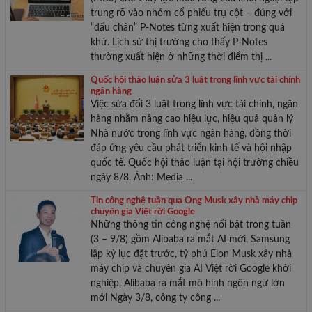
trung rõ vào nhóm cổ phiếu trụ cột – đúng với
“dấu chân” P-Notes từng xuất hiện trong quá
khứ. Lịch sử thị trường cho thấy P-Notes
thường xuất hiện ở những thời điểm thị ...
Quốc hội thảo luận sửa 3 luật trong lĩnh vực tài chính
ngân hàng
Việc sửa đổi 3 luật trong lĩnh vực tài chính, ngân
hàng nhằm nâng cao hiệu lực, hiệu quả quản lý
Nhà nước trong lĩnh vực ngân hàng, đồng thời
đáp ứng yêu cầu phát triển kinh tế và hội nhập
quốc tế. Quốc hội thảo luận tại hội trường chiều
ngày 8/8. Ảnh: Media ...
Tin công nghệ tuần qua Ông Musk xây nhà máy chip
chuyên gia Việt rời Google
Những thông tin công nghệ nổi bật trong tuần
(3 – 9/8) gồm Alibaba ra mắt AI mới, Samsung
lập kỷ lục đặt trước, tỷ phú Elon Musk xây nhà
máy chip và chuyên gia AI Việt rời Google khởi
nghiệp. Alibaba ra mắt mô hình ngôn ngữ lớn
mới Ngày 3/8, công ty công ...