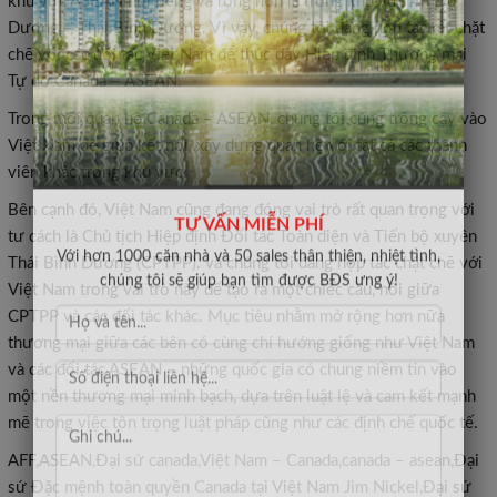
khu vực ASEAN nói riêng và rộng hơn là trong khu vực Ấn Độ
Dương – Thái Bình Dương. Vì vậy, chúng tôi đang hợp tác rất chặt
chẽ với các đối tác Việt Nam để thúc đẩy Hiệp định Thương mại
Tự do Canada – ASEAN.
Trong mối quan hệ Canada – ASEAN, chúng tôi cũng trông cậy vào
Việt Nam để giúp kết nối, xây dựng quan hệ với tất cả các thành
viên khác trong khu vực.
Bên cạnh đó, Việt Nam cũng đang đóng vai trò rất quan trọng với
tư cách là Chủ tịch Hiệp định Đối tác Toàn diện và Tiến bộ xuyên
TƯ VẤN MIỄN PHÍ
Thái Bình Dương (CPTPP). và chúng tôi đang hợp tác chặt chẽ với
Với hơn 1000 căn nhà và 50 sales thân thiện, nhiệt tình,
Việt Nam trong vai trò này để tạo ra một chiếc cầu, nối giữa
chúng tôi sẽ giúp bạn tìm được BĐS ưng ý!
CPTPP và các đối tác khác. Mục tiêu nhằm mở rộng hơn nữa
thương mại giữa các bên có cùng chí hướng giống như Việt Nam
và các đối tác ASEAN – những quốc gia có chung niềm tin vào
một nền thương mại minh bạch, dựa trên luật lệ và cam kết mạnh
mẽ trong việc tôn trọng luật pháp cũng như các định chế quốc tế.
AFF,ASEAN,Đại sứ canada,Việt Nam – Canada,canada – asean,Đại
sứ Đặc mệnh toàn quyền Canada tại Việt Nam Jim Nickel,Đại sứ