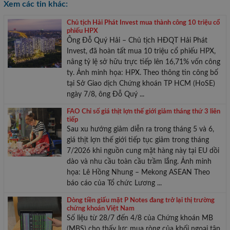
Xem các tin khác:
Chủ tịch Hải Phát Invest mua thành công 10 triệu cổ
phiếu HPX
Ông Đỗ Quý Hải – Chủ tịch HĐQT Hải Phát
Invest, đã hoàn tất mua 10 triệu cổ phiếu HPX,
nâng tỷ lệ sở hữu trực tiếp lên 16,71% vốn công
ty. Ảnh minh họa: HPX. Theo thông tin công bố
tại Sở Giao dịch Chứng khoán TP HCM (HoSE)
ngày 7/8, ông Đỗ Quý ...
FAO Chỉ số giá thịt lợn thế giới giảm tháng thứ 3 liên
tiếp
Sau xu hướng giảm diễn ra trong tháng 5 và 6,
giá thịt lợn thế giới tiếp tục giảm trong tháng
7/2026 khi nguồn cung mặt hàng này tại EU dồi
dào và nhu cầu toàn cầu trầm lắng. Ảnh minh
họa: Lê Hồng Nhung – Mekong ASEAN Theo
báo cáo của Tổ chức Lương ...
Dòng tiền giấu mặt P Notes đang trở lại thị trường
chứng khoán Việt Nam
Số liệu từ 28/7 đến 4/8 của Chứng khoán MB
(MBS) cho thấy lực mua ròng của khối ngoại tập