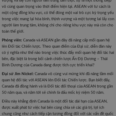
vượng và lấy con người làm trung tâm thực sự là một thông điệp
vô cùng quan trọng vào thời điểm hiện tại. ASEAN với tư cách là
một cộng đồng khu vực, có thể đóng một vai trò cực kỳ trọng yếu
trong việc mang lại hòa bình, thịnh vượng và một tương lai lấy con
người làm trung tâm, không chỉ cho riêng khu vực này mà còn cho
toàn thế giới.
Phóng viên:
Canada và ASEAN gần đây đã nâng cấp mối quan hệ
lên Đối tác Chiến lược. Theo quan điểm của Đại sứ, diễn đàn này
có ý nghĩa như thế nào trong việc thúc đẩy mối quan hệ đối tác hai
bên, đặc biệt là trong bối cảnh chiến lược Ấn Độ Dương – Thái
Bình Dương của Canada đang được tích cực triển khai?
Đại sứ Jim Nickel:
Canada vô cùng vui mừng khi đã nâng tầm mối
quan hệ đối tác với ASEAN lên Đối tác Chiến lược. Bạn biết đấy,
Canada đã đồng hành và là Đối tác đối thoại của ASEAN trong gần
50 năm qua, và năm tới sẽ chính là dấu mốc kỷ niệm 50 năm.
Điều này khẳng định Canada là một đối tác dài hạn của ASEAN,
được xuất phát từ việc hai bên cùng chia sẻ các giá trị, lợi ích
chung cũng như cách tiếp cận tương đồng đối với các vấn đề quốc