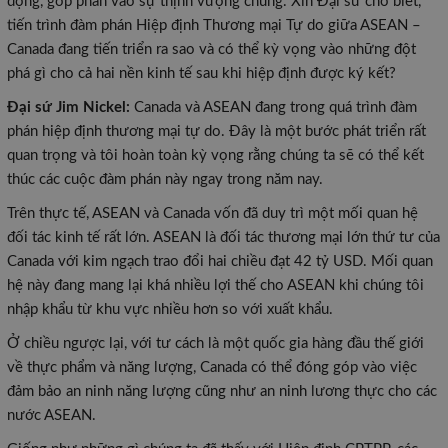
động, góp phần vào sự thịnh vượng chung. Xin Đại sứ cho biết,
tiến trình đàm phán Hiệp định Thương mại Tự do giữa ASEAN –
Canada đang tiến triển ra sao và có thể kỳ vọng vào những đột
phá gì cho cả hai nền kinh tế sau khi hiệp định được ký kết?
Đại sứ Jim Nickel:
Canada và ASEAN đang trong quá trình đàm
phán hiệp định thương mại tự do. Đây là một bước phát triển rất
quan trọng và tôi hoàn toàn kỳ vọng rằng chúng ta sẽ có thể kết
thúc các cuộc đàm phán này ngay trong năm nay.
Trên thực tế, ASEAN và Canada vốn đã duy trì một mối quan hệ
đối tác kinh tế rất lớn. ASEAN là đối tác thương mại lớn thứ tư của
Canada với kim ngạch trao đổi hai chiều đạt 42 tỷ USD. Mối quan
hệ này đang mang lại khá nhiều lợi thế cho ASEAN khi chúng tôi
nhập khẩu từ khu vực nhiều hơn so với xuất khẩu.
Ở chiều ngược lại, với tư cách là một quốc gia hàng đầu thế giới
về thực phẩm và năng lượng, Canada có thể đóng góp vào việc
đảm bảo an ninh năng lượng cũng như an ninh lương thực cho các
nước ASEAN.