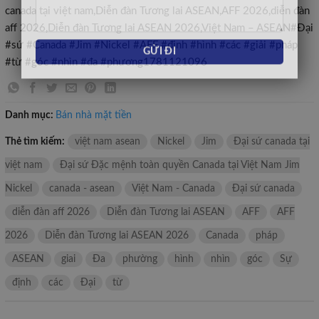
canada tại việt nam,Diễn đàn Tương lai ASEAN,AFF 2026,diễn đàn
aff 2026,Diễn đàn Tương lai ASEAN 2026,Việt Nam – ASEAN#Đại
#sứ #Canada #Jim #Nickel #AFF #định #hình #các #giải #pháp
#từ #góc #nhìn #đa #phương1781121096
Danh mục:
Bán nhà mặt tiền
Thẻ tìm kiếm:
việt nam asean
Nickel
Jim
Đại sứ canada tại
việt nam
Đại sứ Đặc mệnh toàn quyền Canada tại Việt Nam Jim
Nickel
canada - asean
Việt Nam - Canada
Đại sứ canada
diễn đàn aff 2026
Diễn đàn Tương lai ASEAN
AFF
AFF
2026
Diễn đàn Tương lai ASEAN 2026
Canada
pháp
ASEAN
giai
Đa
phường
hình
nhìn
góc
Sự
định
các
Đại
từ