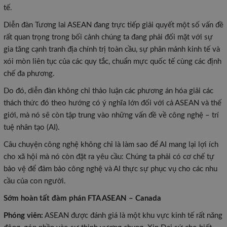
tế.
Diễn đàn Tương lai ASEAN đang trực tiếp giải quyết một số vấn đề
rất quan trọng trong bối cảnh chúng ta đang phải đối mặt với sự
gia tăng cạnh tranh địa chính trị toàn cầu, sự phân mảnh kinh tế và
xói mòn liên tục của các quy tắc, chuẩn mực quốc tế cùng các định
chế đa phương.
Do đó, diễn đàn không chỉ thảo luận các phương án hóa giải các
thách thức đó theo hướng có ý nghĩa lớn đối với cả ASEAN và thế
giới, mà nó sẽ còn tập trung vào những vấn đề về công nghệ – trí
tuệ nhân tạo (AI).
Câu chuyện công nghệ không chỉ là làm sao để AI mang lại lợi ích
cho xã hội mà nó còn đặt ra yêu cầu: Chúng ta phải có cơ chế tự
bảo vệ để đảm bảo công nghệ và AI thực sự phục vụ cho các nhu
cầu của con người.
Sớm hoàn tất đàm phán FTA ASEAN – Canada
Phóng viên:
ASEAN được đánh giá là một khu vực kinh tế rất năng