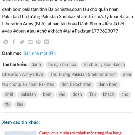
đánh bom,pakistan,tỉnh Balochistan,đoàn tàu chở quân nhân
Pakistan,Thủ tướng Pakistan Shehbaz Sharif,Tổ chức ly khai Baloch
Liberation Army (BLA),tai nạn tàu hoả#Đánh #bom #liều #chết
×
#vào #đoàn #tàu #chở #khách #tại #Pakistan1779623077
Danh mục:
Bán nhà mặt tiền
Thẻ tìm kiếm:
danh
tai nạn tàu hoả
Tổ chức ly khai Baloch
Liberation Army (BLA)
Thủ tướng Pakistan Shehbaz Sharif
đoàn
tàu chở quân nhân Pakistan
tỉnh Balochistan
đánh bom
chết
pakistan
bom
vào
đoàn
Tàu
khách
cho
tài
liệu
Xem các tin khác:
Campuchia muốn trở thành một trung tâm hàng