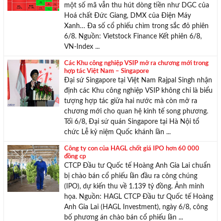
một số mã vẫn thu hút dòng tiền như DGC của
Hoá chất Đức Giang, DMX của Điện Máy
Xanh… Đa số cổ phiếu chìm trong sắc đỏ phiên
6/8. Nguồn: Vietstock Finance Kết phiên 6/8,
VN-Index ...
Các Khu công nghiệp VSIP mở ra chương mới trong
hợp tác Việt Nam – Singapore
Đại sứ Singapore tại Việt Nam Rajpal Singh nhận
định các Khu công nghiệp VSIP không chỉ là biểu
tượng hợp tác giữa hai nước mà còn mở ra
chương mới cho quan hệ kinh tế song phương.
Tối 6/8, Đại sứ quán Singapore tại Hà Nội tổ
chức Lễ kỷ niệm Quốc khánh lần ...
Công ty con của HAGL chốt giá IPO hơn 60 000
đồng cp
CTCP Đầu tư Quốc tế Hoàng Anh Gia Lai chuẩn
bị chào bán cổ phiếu lần đầu ra công chúng
(IPO), dự kiến thu về 1.139 tỷ đồng. Ảnh minh
họa. Nguồn: HAGL CTCP Đầu tư Quốc tế Hoàng
Anh Gia Lai (HAGL Investment), ngày 6/8, công
bố phương án chào bán cổ phiếu lần ...