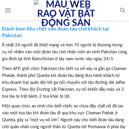
Skip
to
content
Đánh bom liều chết vào đoàn tàu chở khách tại
Pakistan
Ít nhất 24 người đã thiệt mạng và hơn 70 người bị thương trong
vụ nổ nhằm vào một đoàn tàu chở nhân viên an ninh Pakistan cùng
gia đình tại tỉnh Balochistan ở tây nam nước này ngày 24/5.
Theo
AFP
, giới chức Pakistan cho biết vụ nổ xảy ra gần ga Chaman
Phatak, thành phố Quetta khi đoàn tàu đang đưa hành khách từ
khu doanh trại quân đội tới ga nối chuyến với tàu đường dài Jaffar
Express. Theo Bộ Đường sắt Pakistan, vụ nổ khiến đầu máy và 3
toa tàu bị trật bánh, 2 toa khác bị lật.
Một quan chức an ninh cho biết chiếc xe chứa đầy chất nổ đã lao
vào một toa tàu khi đoàn tàu đi qua khu vực Chaman Pattak ở
Quetta, gây ra “một vụ nổ lớn”. Người này cho biết đoàn tàu đang
chở quân nhân cùng người thân từ Quetta tới Peshawar ở phía tây