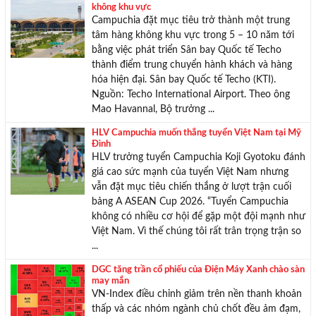
không khu vực
Campuchia đặt mục tiêu trở thành một trung
tâm hàng không khu vực trong 5 – 10 năm tới
TƯ VẤN MIỄN PHÍ
bằng việc phát triển Sân bay Quốc tế Techo
thành điểm trung chuyển hành khách và hàng
Với hơn 1000 căn nhà và 50 sales thân thiện, nhiệt tình,
hóa hiện đại. Sân bay Quốc tế Techo (KTI).
chúng tôi sẽ giúp bạn tìm được BĐS ưng ý!
Nguồn: Techo International Airport. Theo ông
Mao Havannal, Bộ trưởng ...
HLV Campuchia muốn thắng tuyển Việt Nam tại Mỹ
Đình
HLV trưởng tuyển Campuchia Koji Gyotoku đánh
giá cao sức mạnh của tuyển Việt Nam nhưng
vẫn đặt mục tiêu chiến thắng ở lượt trận cuối
bảng A ASEAN Cup 2026. “Tuyển Campuchia
không có nhiều cơ hội để gặp một đội mạnh như
Việt Nam. Vì thế chúng tôi rất trân trọng trận so
...
DGC tăng trần cổ phiếu của Điện Máy Xanh chào sàn
may mắn
VN-Index điều chỉnh giảm trên nền thanh khoản
thấp và các nhóm ngành chủ chốt đều ảm đạm,