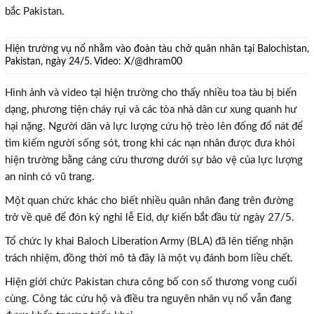
bắc Pakistan.
Hiện trường vụ nổ nhằm vào đoàn tàu chở quân nhân tại Balochistan,
Pakistan, ngày 24/5. Video: X/@dhram00
Hình ảnh và video tại hiện trường cho thấy nhiều toa tàu bị biến
dạng, phương tiện cháy rụi và các tòa nhà dân cư xung quanh hư
hại nặng. Người dân và lực lượng cứu hộ trèo lên đống đổ nát để
tìm kiếm người sống sót, trong khi các nạn nhân được đưa khỏi
hiện trường bằng cáng cứu thương dưới sự bảo vệ của lực lượng
an ninh có vũ trang.
Một quan chức khác cho biết nhiều quân nhân đang trên đường
trở về quê để đón kỳ nghỉ lễ Eid, dự kiến bắt đầu từ ngày 27/5.
Tổ chức ly khai Baloch Liberation Army (BLA) đã lên tiếng nhận
trách nhiệm, đồng thời mô tả đây là một vụ đánh bom liều chết.
Hiện giới chức Pakistan chưa công bố con số thương vong cuối
cùng. Công tác cứu hộ và điều tra nguyên nhân vụ nổ vẫn đang