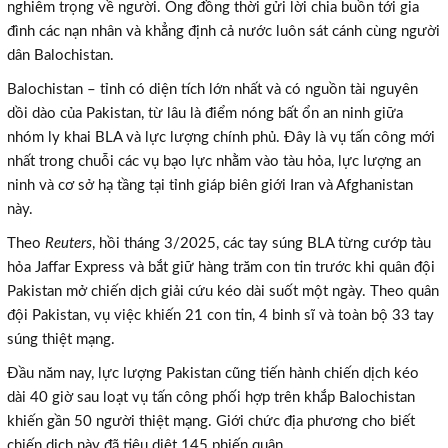
nghiêm trọng về người. Ông đồng thời gửi lời chia buồn tới gia
đình các nạn nhân và khẳng định cả nước luôn sát cánh cùng người
dân Balochistan.
Balochistan – tỉnh có diện tích lớn nhất và có nguồn tài nguyên
dồi dào của Pakistan, từ lâu là điểm nóng bất ổn an ninh giữa
nhóm ly khai BLA và lực lượng chính phủ. Đây là vụ tấn công mới
nhất trong chuỗi các vụ bạo lực nhằm vào tàu hỏa, lực lượng an
ninh và cơ sở hạ tầng tại tỉnh giáp biên giới Iran và Afghanistan
này.
Theo
Reuters
, hồi tháng 3/2025, các tay súng BLA từng cướp tàu
hỏa Jaffar Express và bắt giữ hàng trăm con tin trước khi quân đội
Pakistan mở chiến dịch giải cứu kéo dài suốt một ngày. Theo quân
đội Pakistan, vụ việc khiến 21 con tin, 4 binh sĩ và toàn bộ 33 tay
súng thiệt mạng.
Đầu năm nay, lực lượng Pakistan cũng tiến hành chiến dịch kéo
dài 40 giờ sau loạt vụ tấn công phối hợp trên khắp Balochistan
khiến gần 50 người thiệt mạng. Giới chức địa phương cho biết
chiến dịch này đã tiêu diệt 145 phiến quân.