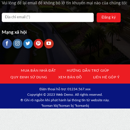
Vui lòng để lại email để không bỏ lỡ tin khuyến mại nào của chúng tôi:
Mạng xã hội
MUA BÁN NHÀ ĐẤT
HƯỚNG DẪN TRỢ GIÚP
QUY ĐỊNH SỬ DỤNG
XEM BẢN ĐỒ
LIÊN HỆ GÓP Ý
Địện thoại hỗ trợ: 01234.567.xxx
Copyright © 2023 Web Demo. All rights reserved.
® Ghi rõ nguồn khi phát hành lại thông tin từ website này.
"korean kbj​
"korean bj
"koreanbj​