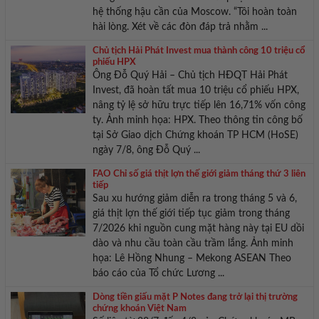
hệ thống hậu cần của Moscow. “Tôi hoàn toàn
hài lòng. Xét về các đòn đáp trả nhằm ...
Chủ tịch Hải Phát Invest mua thành công 10 triệu cổ
phiếu HPX
Ông Đỗ Quý Hải – Chủ tịch HĐQT Hải Phát
Invest, đã hoàn tất mua 10 triệu cổ phiếu HPX,
nâng tỷ lệ sở hữu trực tiếp lên 16,71% vốn công
ty. Ảnh minh họa: HPX. Theo thông tin công bố
tại Sở Giao dịch Chứng khoán TP HCM (HoSE)
ngày 7/8, ông Đỗ Quý ...
FAO Chỉ số giá thịt lợn thế giới giảm tháng thứ 3 liên
tiếp
Sau xu hướng giảm diễn ra trong tháng 5 và 6,
giá thịt lợn thế giới tiếp tục giảm trong tháng
7/2026 khi nguồn cung mặt hàng này tại EU dồi
dào và nhu cầu toàn cầu trầm lắng. Ảnh minh
họa: Lê Hồng Nhung – Mekong ASEAN Theo
báo cáo của Tổ chức Lương ...
Dòng tiền giấu mặt P Notes đang trở lại thị trường
chứng khoán Việt Nam