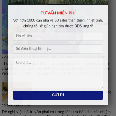
TƯ VẤN MIỄN PHÍ
Với hơn 1000 căn nhà và 50 sales thân thiện, nhiệt tình,
Khoa học
chúng tôi sẽ giúp bạn tìm được BĐS ưng ý!
công nghệ là ‘chìa khóa vàng’ hiện thực hóa khát vọng phát triển
Thủ tướng khẳng định khoa học công nghệ, đổi mới sáng tạo và
chuyển đổi số được xác định là động lực chủ chốt, là “chìa khóa
vàng” để hiện thực hóa khát vọng phát triển của đất nước.
Bố trí vốn cho các nhiệm vụ khoa học công nghệ
có tính chiến lược
Đề nghị việc bố trí vốn phải có trọng tâm, ưu tiên cho các nhiệm