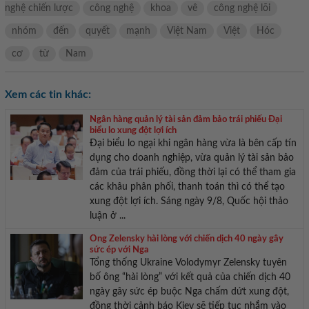
nghệ chiến lược
công nghệ
khoa
vê
công nghệ lõi
nhóm
đến
quyết
mạnh
Việt Nam
Việt
Hóc
cơ
từ
Nam
Xem các tin khác:
Ngân hàng quản lý tài sản đảm bảo trái phiếu Đại
biểu lo xung đột lợi ích
Đại biểu lo ngại khi ngân hàng vừa là bên cấp tín
dụng cho doanh nghiệp, vừa quản lý tài sản bảo
đảm của trái phiếu, đồng thời lại có thể tham gia
các khâu phân phối, thanh toán thì có thể tạo
xung đột lợi ích. Sáng ngày 9/8, Quốc hội thảo
luận ở ...
Ông Zelensky hài lòng với chiến dịch 40 ngày gây
sức ép với Nga
Tổng thống Ukraine Volodymyr Zelensky tuyên
bố ông “hài lòng” với kết quả của chiến dịch 40
ngày gây sức ép buộc Nga chấm dứt xung đột,
đồng thời cảnh báo Kiev sẽ tiếp tục nhắm vào