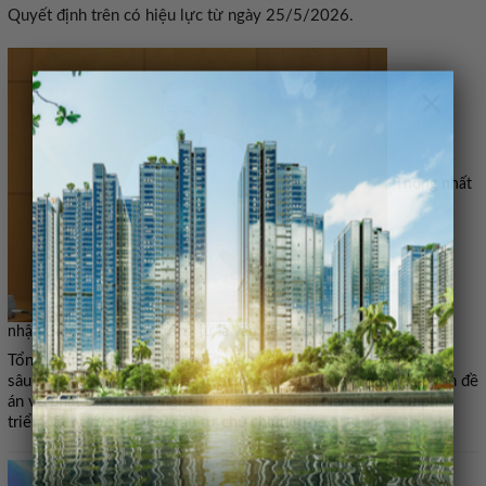
Quyết định trên có hiệu lực từ ngày 25/5/2026.
×
‘Thống nhất
nhận thức công nghệ lượng tử là vấn đề chiến lược quốc gia’
Tổng Bí thư, Chủ tịch nước Tô Lâm yêu cầu tiếp tục nghiên cứu
sâu hơn, bài bản hơn, chiến lược hơn để xây dựng và hoàn thiện đề
án về phát triển công nghệ lượng tử tại Việt Nam, phục vụ phát
triển đất nước, với yêu cầu tự chủ chiến lược.