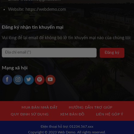
Website: https://webdemo.com
Đăng ký nhận tin khuyến mại
Vui lòng để lại email để không bỏ lỡ tin khuyến mại nào của chúng tôi:
Mạng xã hội
MUA BÁN NHÀ ĐẤT
HƯỚNG DẪN TRỢ GIÚP
QUY ĐỊNH SỬ DỤNG
XEM BẢN ĐỒ
LIÊN HỆ GÓP Ý
Địện thoại hỗ trợ: 01234.567.xxx
Copyright © 2023 Web Demo. All rights reserved.