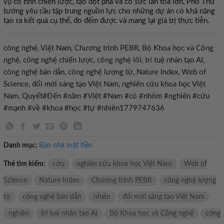
vụ có tính chiến lược, tạo đột phá và có sức lan tỏa lớn, Phó Thủ
tướng yêu cầu tập trung nguồn lực cho những dự án có khả năng
tạo ra kết quả cụ thể, đo đếm được và mang lại giá trị thực tiễn.
công nghệ, Việt Nam, Chương trình PEBR, Bộ Khoa học và Công
nghệ, công nghệ chiến lược, công nghệ lõi, trí tuệ nhân tạo AI,
công nghệ bán dẫn, công nghệ lượng tử, Nature Index, Web of
Science, đổi mới sáng tạo Việt Nam, nghiên cứu khoa học Việt
Nam, Quyết#Đến #năm #Việt #Nam #có #nhóm #nghiên #cứu
#mạnh #về #khoa #học #tự #nhiên1779747636
Danh mục:
Bán nhà mặt tiền
Thẻ tìm kiếm:
cứu
nghiên cứu khoa học Việt Nam
Web of
Science
Nature Index
Chương trình PEBR
công nghệ lượng
tử
công nghệ bán dẫn
nhiên
đổi mới sáng tạo Việt Nam
nghiên
trí tuệ nhân tạo AI
Bộ Khoa học và Công nghệ
công