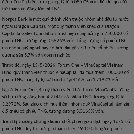
6,5 triệu cổ phiếu, tương ứng tỷ lệ 5,0857% vốn điều lệ, qua đó
trở thành cổ đông lớn tại TNG.
Norges Bank là một quỹ thành viên thuộc nhóm nhà đầu tư nước
ngoài
Dragon Capital
. Một quỹ thành viên khác của Dragon
Capital là Gates Foundation Trust hiện cũng nắm giữ 750.000 cổ
phiếu TNG, tương ứng 0,5826% vốn. Tổng lượng cổ phiếu TNG
mà nhóm quỹ ngoại này sở hữu đạt gần 7,3 triệu cổ phiếu, tương
đương gần 5,7% vốn doanh nghiệp.
Trước đó, ngày 15/5/2026, Forum One – VinaCapital Vietnam
Fund, quỹ thành viên thuộc VinaCapital, đã mua thêm 100.000 cổ
phiếu TNG, nâng tỷ lệ sở hữu từ 1,6416% lên 1,7193% vốn.
Ngoài Forum One, 4 quỹ thành viên khác thuộc
VinaCapital
đang
sở hữu tổng cộng hơn 4,2 triệu cổ phiếu TNG, tương ứng tỷ lệ
3,2972%. Sau giao dịch mua thêm, nhóm quỹ VinaCapital nắm gần
6,5 triệu cổ phiếu TNG, tương đương 5,0165% vốn.
Trên thị trường chứng khoán,
chốt phiên giao dịch ngày 16/6, cổ
phiếu TNG duy trì mức giá tham chiếu 19.100 đồng/cổ phiếu,