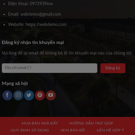
Điện thoại: 0972939xxx
Email: webdemo@gmail.com
Website: https://webdemo.com
Đăng ký nhận tin khuyến mại
Vui lòng để lại email để không bỏ lỡ tin khuyến mại nào của chúng tôi:
Mạng xã hội
MUA BÁN NHÀ ĐẤT
HƯỚNG DẪN TRỢ GIÚP
QUY ĐỊNH SỬ DỤNG
XEM BẢN ĐỒ
LIÊN HỆ GÓP Ý