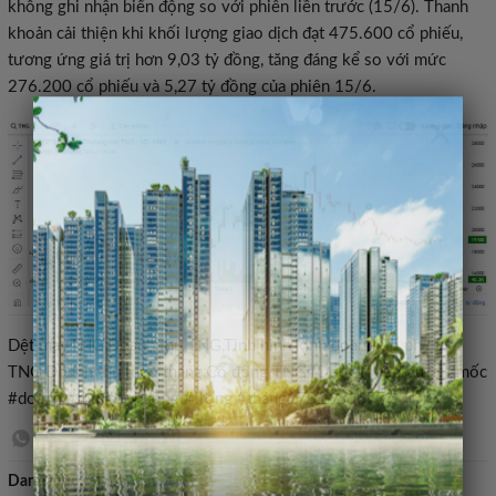
không ghi nhận biến động so với phiên liền trước (15/6). Thanh
khoản cải thiện khi khối lượng giao dịch đạt 475.600 cổ phiếu,
tương ứng giá trị hơn 9,03 tỷ đồng, tăng đáng kể so với mức
276.200 cổ phiếu và 5,27 tỷ đồng của phiên 15/6.
×
Dệt may,TNG,Doanh thu TNG,Tình hình kinh doanh,Cổ phiếu
TNG,Doanh thu theo tháng,Cổ đông TNG#Dệt #TNG #vượt #mốc
#doanh #thu #tỷ #đồng #trong #tháng1781666677
Danh mục:
Bán nhà mặt tiền