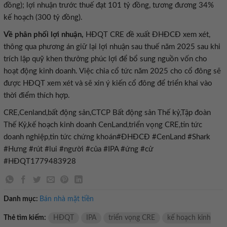
đồng); lợi nhuận trước thuế đạt 101 tỷ đồng, tương đương 34%
kế hoạch (300 tỷ đồng).
Về phân phối lợi nhuận,
HĐQT CRE đề xuất ĐHĐCĐ xem xét,
thông qua phương án giữ lại lợi nhuận sau thuế năm 2025 sau khi
trích lập quỹ khen thưởng phúc lợi để bổ sung nguồn vốn cho
hoạt động kinh doanh. Việc chia cổ tức năm 2025 cho cổ đông sẽ
được HĐQT xem xét và sẽ xin ý kiến cổ đông để triển khai vào
thời điểm thích hợp.
CRE,Cenland,bất động sản,CTCP Bất động sản Thế kỷ,Tập đoàn
Thế Kỷ,kế hoạch kinh doanh CenLand,triển vọng CRE,tin tức
doanh nghiệp,tin tức chứng khoán#ĐHĐCĐ #CenLand #Shark
#Hưng #rút #lui #người #của #IPA #ứng #cử
#HĐQT1779483928
Danh mục:
Bán nhà mặt tiền
Thẻ tìm kiếm:
HĐQT
IPA
triển vọng CRE
kế hoạch kinh