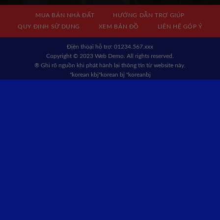
MUA BÁN NHÀ ĐẤT
HƯỚNG DẪN TRỢ GIÚP
QUY ĐỊNH SỬ DỤNG
XEM BẢN ĐỒ
LIÊN HỆ GÓP Ý
Địện thoại hỗ trợ: 01234.567.xxx
Copyright © 2023 Web Demo. All rights reserved.
® Ghi rõ nguồn khi phát hành lại thông tin từ website này.
"korean kbj​
"korean bj
"koreanbj​