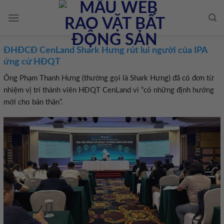
Skip
to
content
ĐHĐCĐ CenLand Shark Hưng rút lui người của IPA
ứng cử HĐQT
Ông Phạm Thanh Hưng (thường gọi là Shark Hưng) đã có đơn từ
nhiệm vị trí thành viên HĐQT CenLand vì “có những định hướng
mới cho bản thân”.