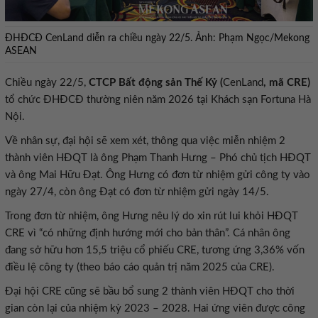
ĐHĐCĐ CenLand diễn ra chiều ngày 22/5. Ảnh: Phạm Ngọc/Mekong
ASEAN
Chiều ngày 22/5,
CTCP Bất động sản Thế Kỷ (
CenLand
, mã CRE)
tổ chức ĐHĐCĐ thường niên năm 2026 tại Khách sạn Fortuna Hà
Nội.
Về nhân sự, đại hội sẽ xem xét, thông qua việc miễn nhiệm 2
thành viên HĐQT là ông Phạm Thanh Hưng – Phó chủ tịch HĐQT
và ông Mai Hữu Đạt. Ông Hưng có đơn từ nhiệm gửi công ty vào
ngày 27/4, còn ông Đạt có đơn từ nhiệm gửi ngày 14/5.
Trong đơn từ nhiệm, ông Hưng nêu lý do xin rút lui khỏi HĐQT
CRE vì “có những định hướng mới cho bản thân”. Cá nhân ông
đang sở hữu hơn 15,5 triệu cổ phiếu CRE, tương ứng 3,36% vốn
điều lệ công ty (theo báo cáo quản trị năm 2025 của CRE).
Đại hội CRE cũng sẽ bầu bổ sung 2 thành viên HĐQT cho thời
gian còn lại của nhiệm kỳ 2023 – 2028. Hai ứng viên được công