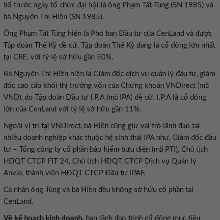
bố trước ngày tổ chức đại hội là ông Phạm Tất Tùng (SN 1985) và
bà Nguyễn Thị Hiền (SN 1985).
Ông Phạm Tất Tùng hiện là Phó ban Đầu tư của CenLand và được
Tập đoàn Thế Kỷ đề cử. Tập đoàn Thế Kỷ đang là cổ đông lớn nhất
tại CRE, với tỷ lệ sở hữu gần 50%.
Bà Nguyễn Thị Hiền hiện là Giám đốc dịch vụ quản lý đầu tư, giám
đốc cao cấp khối thị trường vốn của Chứng khoán VNDirect (mã
VND), do Tập đoàn Đầu tư I.Р.А (mã IPA) đề cử. I.Р.А là cổ đông
lớn của CenLand với tỷ lệ sở hữu gần 11%.
Ngoài vị trí tại VNDirect, bà Hiền cũng giữ vai trò lãnh đạo tại
nhiều doanh nghiệp khác thuộc hệ sinh thái IPA như, Giám đốc đầu
tư – Tổng công ty cổ phần bảo hiểm bưu điện (mã PTI), Chủ tịch
HĐQT CTCP FIT 24, Chủ tịch HĐQT CTCP Dịch vụ Quản lý
Anvie, thành viên HĐQT CTCP Đầu tư IPAF.
Cá nhân ông Tùng và bà Hiền đều không sở hữu cổ phần tại
CenLand.
Về kế hoạch kinh doanh,
ban lãnh đạo trình cổ đông mục tiêu