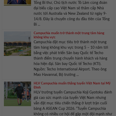
Tổng Bí thư, Chủ tịch nước Tô Lâm cùng đoàn
đại biểu cấp cao Việt Nam sẽ thăm cấp Nhà
nước tới Australia và New Zealand từ ngày 9-
14/8. Đây là chuyến công du đầu tiên của Tổng
Bí ...
Campuchia muốn trở thành một trung tâm hàng
không khu vực
Campuchia đặt mục tiêu trở thành một trung
tâm hàng không khu vực trong 5 – 10 năm tới
bằng việc phát triển Sân bay Quốc tế Techo
thành điểm trung chuyển hành khách và hàng
hóa hiện đại. Sân bay Quốc tế Techo (KTI).
Nguồn: Techo International Airport. Theo ông
Mao Havannal, Bộ trưởng ...
HLV Campuchia muốn thắng tuyển Việt Nam tại Mỹ
Đình
HLV trưởng tuyển Campuchia Koji Gyotoku đánh
giá cao sức mạnh của tuyển Việt Nam nhưng
vẫn đặt mục tiêu chiến thắng ở lượt trận cuối
bảng A ASEAN Cup 2026. “Tuyển Campuchia
không có nhiều cơ hội để gặp một đội mạnh như