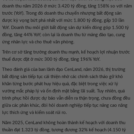
doanh thu năm 2026 ở mức 3.420 tỷ đồng, tăng 158% so với năm
trước (YoY). Trong đó doanh thu chuyển nhượng bất động sản
được kỳ vọng bứt phá nhất với mức 1.800 tỷ đồng, gấp 10 lần
YoY. Doanh thu môi giới bất động sản dự kiến đóng góp 1.500 tỷ
đồng, tăng 44% YoY; còn lại là doanh thu từ mảng đào tạo, cung
ứng nhân lực và cho thuê văn phòng.
Trên cơ sở tăng trưởng doanh thu mạnh, kế hoạch lợi nhuận trước
thuế được đặt ở mức 300 tỷ đồng, tăng 196% YoY.
Theo đánh giá của ban lãnh đạo CenLand, năm 2026, thị trường
bất động sản tiếp tục cải thiện nhờ các chính sách tháo gỡ khó
khăn từng bước phát huy hiệu quả, đặc biệt trong việc xử lý
vướng mắc pháp lý và ổn định mặt bằng lãi suất. Tuy nhiên, quá
trình phục hồi được dự báo vẫn diễn ra thận trọng, chưa đồng đều
giữa các phân khúc, đòi hỏi doanh nghiệp tiếp tục nâng cao năng
lực thích ứng và kiểm soát rủi ro.
Năm 2025, CenLand không hoàn thành kế hoạch với doanh thu
thuần đạt 1.323 tỷ đồng, tương đương 32% kế hoạch (4.150 tỷ