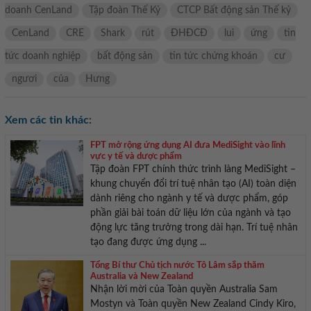
doanh CenLand
Tập đoàn Thế Kỷ
CTCP Bất động sản Thế kỷ
CenLand
CRE
Shark
rút
ĐHĐCĐ
lui
ứng
tin
tức doanh nghiệp
bất động sản
tin tức chứng khoán
cư
ngươi
của
Hưng
Xem các tin khác:
FPT mở rộng ứng dụng AI đưa MediSight vào lĩnh
vực y tế và dược phẩm
Tập đoàn FPT chính thức trình làng MediSight –
khung chuyển đổi trí tuệ nhân tạo (AI) toàn diện
dành riêng cho ngành y tế và dược phẩm, góp
phần giải bài toán dữ liệu lớn của ngành và tạo
động lực tăng trưởng trong dài hạn. Trí tuệ nhân
tạo đang được ứng dụng ...
Tổng Bí thư Chủ tịch nước Tô Lâm sắp thăm
Australia và New Zealand
Nhận lời mời của Toàn quyền Australia Sam
Mostyn và Toàn quyền New Zealand Cindy Kiro,