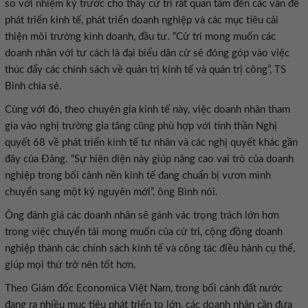
so với nhiệm kỳ trước cho thấy cử tri rất quan tâm đến các vấn đề
phát triển kinh tế, phát triển doanh nghiệp và các mục tiêu cải
thiện môi trường kinh doanh, đầu tư. “Cử tri mong muốn các
doanh nhân với tư cách là đại biểu dân cử sẽ đóng góp vào việc
thúc đẩy các chính sách về quản trị kinh tế và quản trị công”, TS
Bình chia sẻ.
Cùng với đó, theo chuyên gia kinh tế này, việc doanh nhân tham
gia vào nghị trường gia tăng cũng phù hợp với tinh thần Nghị
quyết 68 về phát triển kinh tế tư nhân và các nghị quyết khác gần
đây của Đảng. “Sự hiện diện này giúp nâng cao vai trò của doanh
nghiệp trong bối cảnh nền kinh tế đang chuẩn bị vươn mình
chuyển sang một kỷ nguyên mới”, ông Bình nói.
Ông đánh giá các doanh nhân sẽ gánh vác trọng trách lớn hơn
trong việc chuyển tải mong muốn của cử tri, cộng đồng doanh
nghiệp thành các chính sách kinh tế và công tác điều hành cụ thể,
giúp mọi thứ trở nên tốt hơn.
Theo Giám đốc Economica Việt Nam, trong bối cảnh đất nước
đang ra nhiều mục tiêu phát triển to lớn, các doanh nhân cần đưa