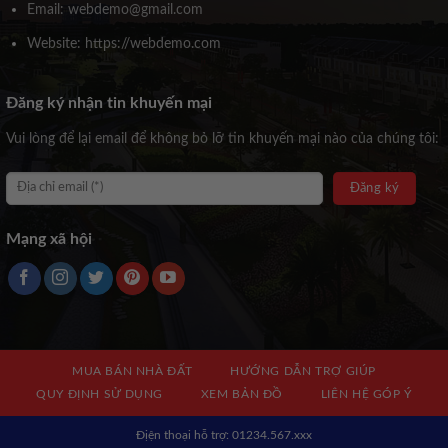
Email: webdemo@gmail.com
Website: https://webdemo.com
Đăng ký nhận tin khuyến mại
Vui lòng để lại email để không bỏ lỡ tin khuyến mại nào của chúng tôi:
Mạng xã hội
MUA BÁN NHÀ ĐẤT
HƯỚNG DẪN TRỢ GIÚP
QUY ĐỊNH SỬ DỤNG
XEM BẢN ĐỒ
LIÊN HỆ GÓP Ý
Địện thoại hỗ trợ: 01234.567.xxx