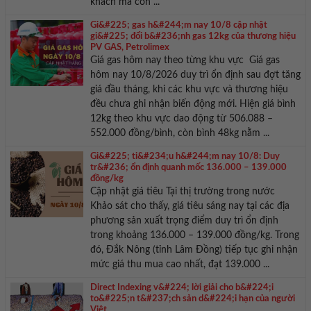
khách mà còn ...
Gi&#225; gas h&#244;m nay 10/8 cập nhật
gi&#225; đổi b&#236;nh gas 12kg của thương hiệu
PV GAS, Petrolimex
Giá gas hôm nay theo từng khu vực Giá gas
hôm nay 10/8/2026 duy trì ổn định sau đợt tăng
giá đầu tháng, khi các khu vực và thương hiệu
đều chưa ghi nhận biến động mới. Hiện giá bình
12kg theo khu vực dao động từ 506.088 –
552.000 đồng/bình, còn bình 48kg nằm ...
Gi&#225; ti&#234;u h&#244;m nay 10/8: Duy
tr&#236; ổn định quanh mốc 136.000 – 139.000
đồng/kg
Cập nhật giá tiêu Tại thị trường trong nước
Khảo sát cho thấy, giá tiêu sáng nay tại các địa
phương sản xuất trọng điểm duy trì ổn định
trong khoảng 136.000 – 139.000 đồng/kg. Trong
đó, Đắk Nông (tỉnh Lâm Đồng) tiếp tục ghi nhận
mức giá thu mua cao nhất, đạt 139.000 ...
Direct Indexing v&#224; lời giải cho b&#224;i
to&#225;n t&#237;ch sản d&#224;i hạn của người
Việt