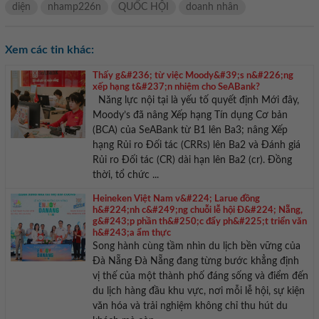
diện
nhamp226n
QUỐC HỘI
doanh nhân
Xem các tin khác:
Thấy g&#236; từ việc Moody&#39;s n&#226;ng
xếp hạng t&#237;n nhiệm cho SeABank?
Năng lực nội tại là yếu tố quyết định Mới đây,
Moody’s đã nâng Xếp hạng Tín dụng Cơ bản
(BCA) của SeABank từ B1 lên Ba3; nâng Xếp
hạng Rủi ro Đối tác (CRRs) lên Ba2 và Đánh giá
Rủi ro Đối tác (CR) dài hạn lên Ba2 (cr). Đồng
thời, tổ chức ...
Heineken Việt Nam v&#224; Larue đồng
h&#224;nh c&#249;ng chuỗi lễ hội Đ&#224; Nẵng,
g&#243;p phần th&#250;c đẩy ph&#225;t triển văn
h&#243;a ẩm thực
Đà Nẵng‏ ‏Đà Nẵng đang từng bước khẳng định
vị thế của một thành phố đáng sống và điểm đến
du lịch hàng đầu khu vực, nơi mỗi lễ hội, sự kiện
văn hóa và trải nghiệm không chỉ thu hút du