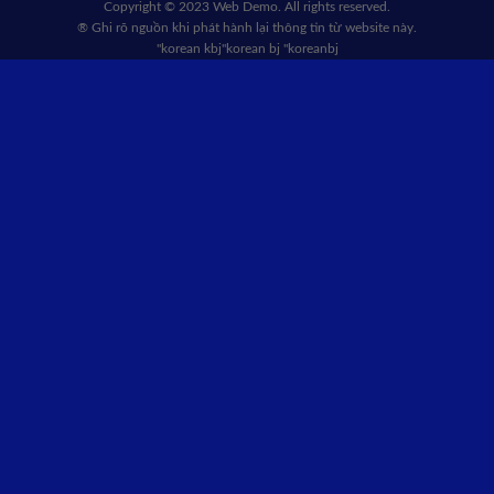
Copyright © 2023 Web Demo. All rights reserved.
® Ghi rõ nguồn khi phát hành lại thông tin từ website này.
"korean kbj​
"korean bj
"koreanbj​