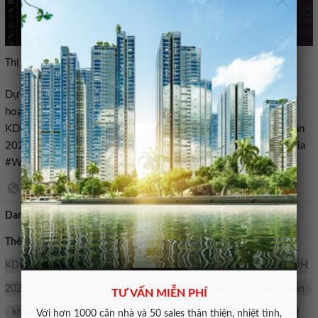
×
Thị giá cổ phiếu KDH sáng ngày 3/4. Ảnh: SSI.
Dự án,Khang Điền,Gladia by the Waters,KCN Lê Minh Xuân,kế
hoạch KDH 2026,doanh thu KDH,lợi nhuận Khang Điền,cổ tức
KDH,bất động sản TP.HCM,cổ phiếu kdh,thị trường chứng khoán
2026#Động #lực #của #Khang #Điền #từ #hai #dự #án #Gladia
#Waters #và #KCN #Lê #Minh #Xuân1775191921
Danh mục:
Bán nhà mặt tiền
Thẻ tìm kiếm:
và
Waters
Gladia
cổ phiếu kdh
cổ tức
KDH
lợi nhuận Khang Điền
doanh thu KDH
kế hoạch KDH
2026
KCN Lê Minh Xuân
Gladia by the Waters
Khang Điền
TƯ VẤN MIỄN PHÍ
khẳng
Dự án
KCN
Bất động sản TP HCM
diện
thị
Với hơn 1000 căn nhà và 50 sales thân thiện, nhiệt tình,