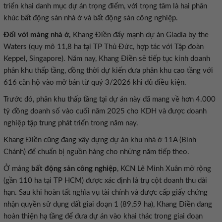
triển khai danh mục dự án trọng điểm, với trọng tâm là hai phân
khúc bất động sản nhà ở và bất động sản công nghiệp.
Đối với mảng nhà ở,
Khang Điền đẩy mạnh dự án Gladia by the
Waters (quy mô 11,8 ha tại TP Thủ Đức, hợp tác với Tập đoàn
Keppel, Singapore). Năm nay, Khang Điền sẽ tiếp tục kinh doanh
phân khu thấp tầng, đồng thời dự kiến đưa phân khu cao tầng với
616 căn hộ vào mở bán từ quý 3/2026 khi đủ điều kiện.
Trước đó, phân khu thấp tầng tại dự án này đã mang về hơn 4.000
tỷ đồng doanh số vào cuối năm 2025 cho KDH và được doanh
nghiệp tập trung phát triển trong năm nay.
Khang Điền cũng đang xây dựng dự án khu nhà ở 11A (Bình
Chánh) để chuẩn bị nguồn hàng cho những năm tiếp theo.
Ở mảng
bất động sản công nghiệp
, KCN Lê Minh Xuân mở rộng
(gần 110 ha tại TP HCM) được xác định là trụ cột doanh thu dài
hạn. Sau khi hoàn tất nghĩa vụ tài chính và được cấp giấy chứng
nhận quyền sử dụng đất giai đoạn 1 (89,59 ha), Khang Điền đang
hoàn thiện hạ tầng để đưa dự án vào khai thác trong giai đoạn