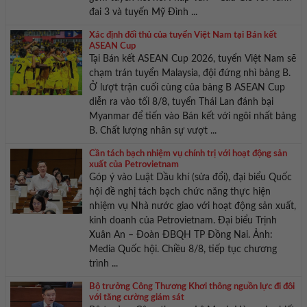
đai 3 và tuyến Mỹ Đình ...
Xác định đối thủ của tuyển Việt Nam tại Bán kết
ASEAN Cup
Tại Bán kết ASEAN Cup 2026, tuyển Việt Nam sẽ
chạm trán tuyển Malaysia, đội đứng nhì bảng B.
Ở lượt trận cuối cùng của bảng B ASEAN Cup
diễn ra vào tối 8/8, tuyển Thái Lan đánh bại
Myanmar để tiến vào Bán kết với ngôi nhất bảng
B. Chất lượng nhân sự vượt ...
Cần tách bạch nhiệm vụ chính trị với hoạt động sản
xuất của Petrovietnam
Góp ý vào Luật Dầu khí (sửa đổi), đại biểu Quốc
hội đề nghị tách bạch chức năng thực hiện
nhiệm vụ Nhà nước giao với hoạt động sản xuất,
kinh doanh của Petrovietnam. Đại biểu Trịnh
Xuân An – Đoàn ĐBQH TP Đồng Nai. Ảnh:
Media Quốc hội. Chiều 8/8, tiếp tục chương
trình ...
Bộ trưởng Công Thương Khơi thông nguồn lực đi đôi
với tăng cường giám sát