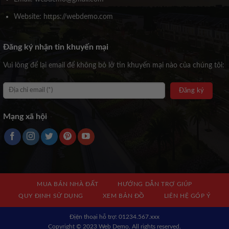
Website: https://webdemo.com
Đăng ký nhận tin khuyến mại
Vui lòng để lại email để không bỏ lỡ tin khuyến mại nào của chúng tôi:
Mạng xã hội
MUA BÁN NHÀ ĐẤT
HƯỚNG DẪN TRỢ GIÚP
QUY ĐỊNH SỬ DỤNG
XEM BẢN ĐỒ
LIÊN HỆ GÓP Ý
Địện thoại hỗ trợ: 01234.567.xxx
Copyright © 2023 Web Demo. All rights reserved.