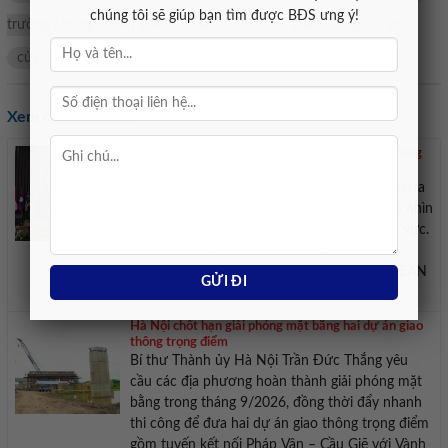
chúng tôi sẽ giúp bạn tìm được BĐS ưng ý!
trường chứng khoán 2026
hai
mình
xuân
lục
án
của
từ
dự
Lê
Đồng
Xem các tin khác:
59 năm ASEAN Giữ vững đoàn kết định hình tương
lai
Lễ kỷ niệm 59 năm thành lập ASEAN tại Jakarta
nhấn mạnh vai trò hợp tác, đối thoại và tầm nhìn
phát triển bền vững đến năm 2045 của khu vực.
Các đại biểu quan chức tại lễ kỷ niệm. Ảnh:
TTXVN. Ngày 8/8, tại trụ sở Ban Thư ký ASEAN
ở Jakarta (Indonesia) đã ...
Hà Nội chốt hạn giải phóng mặt bằng hai dự án giao
thông trọng điểm
Bí thư Thành ủy Hà Nội Trần Đức Thắng yêu
cầu các địa phương hoàn thành giải phóng mặt
bằng trong tháng 9/2026, đồng thời đẩy nhanh
thi công để đưa hai dự án giao thông trọng điểm
gồm tuyến kết nối Pháp Vân – Cầu Giẽ với Vành