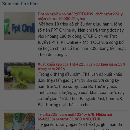
Xem các tin khác:
Doanh nghiệp họ &#39;FPT&#39; chốt ng&#224;y
nhận cổ tức 10.000 đồng/cp
Với hơn 18 triệu cổ phiếu đang lưu hành, tổng
số tiền FPT Online dự kiến chi trả trong đợt này
vào khoảng 180 tỷ đồng. CTCP Dịch vụ Trực
tuyến FPT (FPT Online – Mã: FOC) vừa công bố
kế hoạch chi trả cổ tức năm 2025 bằng tiền mặt.
Theo đó, công ...
Xuất khẩu gạo của Th&#225;i Lan dự kiến giảm 15%
trong năm 2026
Trong 6 tháng đầu năm, Thái Lan đã xuất khẩu
3,28 triệu tấn gạo, giảm 18,8% so với cùng kỳ
năm trước, theo số liệu của Bộ Thương mại.
Tính cả năm, lượng gạo xuất khẩu của nước này
có thể giảm 15%. Theo Bangkok Post, hôm 5/8,
Bộ Thương mại Thái Lan cho ...
Tỷ gi&#225; euro ng&#224;y 6/8: Nhiều nơi
b&#225;n ra vượt 31.000 VND/EUR
Tỷ giá euro sáng ngày 6/8 tiếp tục ghi nhận đà