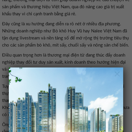
sản phẩm và thương hiệu Việt Nam, qua đó nâng cao giá trị xuất
khẩu thay vì chỉ cạnh tranh bằng giá rẻ.
Đây cũng là xu hướng đang diễn ra rõ nét ở nhiều địa phương.
Những doanh nghiệp như Bò khô Huy Vũ hay Nalee Việt Nam đã
tận dụng livestream và nền tảng số để mở rộng thị trường tiêu thụ
cho các sản phẩm bò khô, mít sấy, chuối sấy và nông sản chế biến.
Điều quan trọng hơn là thương mại điện tử đang thúc đẩy doanh
nghiệp thay đổi tư duy sản xuất, kinh doanh theo hướng hiện đại
và chuyên nghiệp hơn và tạo động lực nâng cấp năng lực cạnh
×
tranh cho doanh nghiệp Việt Nam.
Tuy nhiên, cơ hội lớn cũng đi kèm với những yêu cầu rất lớn bởi
thực tế cho thấy nhiều doanh nghiệp vẫn gặp khó về logistics,
thanh toán quốc tế, quản trị dữ liệu và xây dựng thương hiệu.
Không ít doanh nghiệp mới dừng ở việc đưa hàng lên sàn mà chưa
có chiến lược phát triển thị trường bài bản.
Ông Trần Thanh Hải, Phó Cục trưởng Cục Xuất nhập khẩu cho
rằng: Thương mại điện tử xuyên biên giới trong giai đoạn tới sẽ