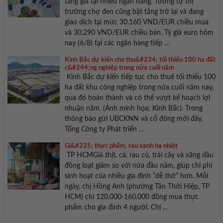
tăng giá tại nhiều ngân hàng. Tương tự thị
trường chợ đen cũng bật tăng trở lại và đang
giao dịch tại mức 30.160 VND/EUR chiều mua
và 30.290 VND/EUR chiều bán. Tỷ giá euro hôm
nay (6/8) tại các ngân hàng tiếp ...
Kinh Bắc dự kiến cho thu&#234; tối thiểu 100 ha đất
c&#244;ng nghiệp trong nửa cuối năm
Kinh Bắc dự kiến tiếp tục cho thuê tối thiểu 100
ha đất khu công nghiệp trong nửa cuối năm nay,
qua đó hoàn thành và có thể vượt kể hoạch lợi
nhuận năm. (Ảnh minh họa: Kinh Bắc). Trong
thông báo gửi UBCKNN và cổ đông mới đây,
Tổng Công ty Phát triển ...
Gi&#225; thực phẩm, rau xanh hạ nhiệt
TP HCMGiá thịt, cá, rau củ, trái cây và xăng dầu
đồng loạt giảm so với nửa đầu năm, giúp chi phí
sinh hoạt của nhiều gia đình “dễ thở” hơn. Mỗi
ngày, chị Hồng Anh (phường Tân Thới Hiệp, TP
HCM) chi 120.000-160.000 đồng mua thực
phẩm cho gia đình 4 người. Chị ...