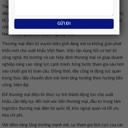
Theo ông Trần Thanh Hải, cần phát huy tối đa lợi thế địa kinh tế,
đầu tư mạnh vào các trung tâm logistics thương mại điện tử quốc
tế, hệ thống kho ngoại quan, đồng thời tối ưu chi phí và thúc đẩy
chiến lược “Go Global” (Chương trình hỗ trợ doanh nghiệp Việt
Nam ra thế giới) cho doanh nghiệp Việt.
Thương mại điện tử xuyên biên giới đang mở ra không gian phát
triển mới cho xuất khẩu Việt Nam. Việc tận dụng tốt cơ hội từ
công nghệ, thị trường và các hiệp định thương mại sẽ giúp doanh
nghiệp nâng cao năng lực cạnh tranh, từng bước tham gia sâu hơn
vào chuỗi giá trị toàn cầu. Đồng thời, đây cũng là động lực quan
trọng thúc đẩy chuyển dịch mô hình tăng trưởng theo hướng bền
vững, hiện đại.
Để thương mại điện tử thực sự trở thành động lực cho xuất
khẩu, cần tiếp tục đổi mới xúc tiến thương mại, đầu tư trung tâm
logistics thương mại điện tử quốc tế, kho ngoại quan và tối ưu
hóa chi phí.
Với tiềm năng tăng trưởng mạnh mẽ, sự tham gia tích cực của các