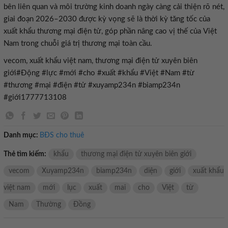
bên liên quan và môi trường kinh doanh ngày càng cải thiện rõ nét,
giai đoạn 2026–2030 được kỳ vọng sẽ là thời kỳ tăng tốc của
xuất khẩu thương mại điện tử, góp phần nâng cao vị thế của Việt
Nam trong chuỗi giá trị thương mại toàn cầu.
vecom, xuất khẩu việt nam, thương mại điện tử xuyên biên
giới#Động #lực #mới #cho #xuất #khẩu #Việt #Nam #từ
#thương #mại #điện #tử #xuyamp234n #biamp234n
#giới1777713108
Danh mục:
BĐS cho thuê
Thẻ tìm kiếm:
khẩu
thương mại điện tử xuyên biên giới
vecom
Xuyamp234n
biamp234n
diện
giới
xuất khẩu
việt nam
mới
lục
xuất
mai
cho
Việt
từ
Nam
Thường
Đồng