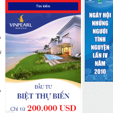
n
ỹ
n