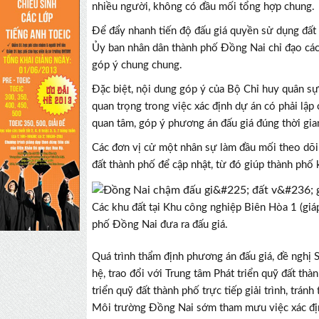
nhiều người, không có đầu mối tổng hợp chung.
Để đẩy nhanh tiến độ đấu giá quyền sử dụng đất
Ủy ban nhân dân thành phố Đồng Nai chỉ đạo các
góp ý chung chung.
Đặc biệt, nội dung góp ý của Bộ Chỉ huy quân sự
quan trọng trong việc xác định dự án có phải lậ
quan tâm, góp ý phương án đấu giá đúng thời gian
Các đơn vị cử một nhân sự làm đầu mối theo dõi 
đất thành phố để cập nhật, từ đó giúp thành phố 
Các khu đất tại Khu công nghiệp Biên Hòa 1 (giá
phố Đồng Nai đưa ra đấu giá.
Quá trình thẩm định phương án đấu giá, đề nghị
hệ, trao đổi với Trung tâm Phát triển quỹ đất t
triển quỹ đất thành phố trực tiếp giải trình, trán
Môi trường Đồng Nai sớm tham mưu việc xác địn