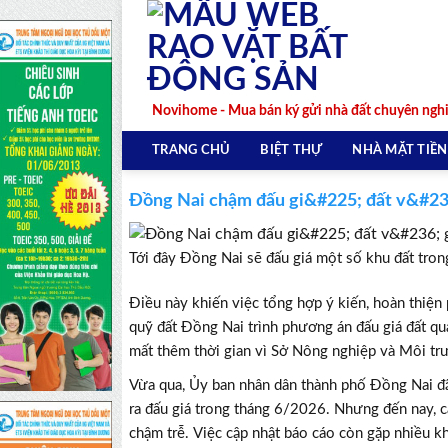
Skip
to
content
Novihome - Mua bán ký gửi nhà đất chuyên ngh
TRANG CHỦ
BIỆT THỰ
NHÀ MẶT TIỀN
Đồng Nai chậm đấu gi&#225; đất v&#2
Tới đây Đồng Nai sẽ đấu giá một số khu đất tron
Điều này khiến việc tổng hợp ý kiến, hoàn thiện 
quỹ đất Đồng Nai trình phương án đấu giá đất q
mất thêm thời gian vì Sở Nông nghiệp và Môi trườ
Vừa qua, Ủy ban nhân dân thành phố Đồng Nai đã
ra đấu giá trong tháng 6/2026. Nhưng đến nay, cá
chậm trễ. Việc cập nhật báo cáo còn gặp nhiều k