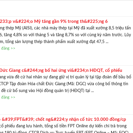
TƯ VẤN MI
Với hơn 1000 căn nhà và 50 sale
233;p v&#224;o Mỹ tăng gần 9% trong th&#225;ng 6
chúng tôi sẽ giúp bạn tì
g thép Mỹ (AISI), các nhà máy thép tại Mỹ đã xuất xưởng 8,5 triệu tấn
6, tăng 4,8% so với tháng 5 và tăng 8,7% so với cùng kỳ năm trước. Lũy
m, tổng sản lượng thép thành phẩm xuất xưởng đạt 47,5 ...
n đăng >>
Đức Giang c&#244;ng bố hai ứng vi&#234;n HĐQT, cổ phiếu
g vừa đề cử hai nhân sự đang giữ vị trí quản lý tại tập đoàn để bầu bổ
TCP Tập đoàn Hóa chất Đức Giang (Mã: DGC) vừa công bố thông tin
 đề cử bổ sung vào Hội đồng quản trị (HĐQT) tại ...
n đăng >>
ọ &#39;FPT&#39; chốt ng&#224;y nhận cổ tức 10.000 đồng/cp
cổ phiếu đang lưu hành, tổng số tiền FPT Online dự kiến chi trả trong
ng 180 tỷ đồng. CTCP Dịch vụ Trực tuyến FPT (FPT Online – Mã: FOC)