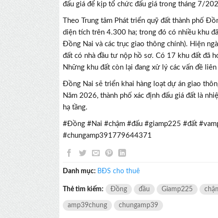
đấu giá để kịp tổ chức đấu giá trong tháng 7/20
Theo Trung tâm Phát triển quỹ đất thành phố Đồ
diện tích trên 4.300 ha; trong đó có nhiều khu đấ
Đồng Nai và các trục giao thông chính). Hiện ng
đất có nhà đầu tư nộp hồ sơ. Có 17 khu đất đã h
Những khu đất còn lại đang xử lý các vấn đề liên
Đồng Nai sẽ triển khai hàng loạt dự án giao thô
Năm 2026, thành phố xác định đấu giá đất là nhi
hạ tầng.
#Đồng #Nai #chậm #đấu #giamp225 #đất #va
#chungamp391779644371
Danh mục:
BĐS cho thuê
Thẻ tìm kiếm:
Đồng
đầu
Giamp225
chậ
amp39chung
chungamp39