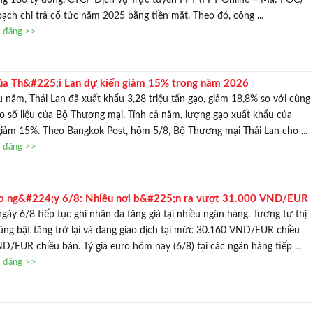
ạch chi trả cổ tức năm 2025 bằng tiền mặt. Theo đó, công ...
n đăng >>
ủa Th&#225;i Lan dự kiến giảm 15% trong năm 2026
 năm, Thái Lan đã xuất khẩu 3,28 triệu tấn gạo, giảm 18,8% so với cùng
o số liệu của Bộ Thương mại. Tính cả năm, lượng gạo xuất khẩu của
giảm 15%. Theo Bangkok Post, hôm 5/8, Bộ Thương mại Thái Lan cho ...
n đăng >>
ro ng&#224;y 6/8: Nhiều nơi b&#225;n ra vượt 31.000 VND/EUR
gày 6/8 tiếp tục ghi nhận đà tăng giá tại nhiều ngân hàng. Tương tự thị
ng bật tăng trở lại và đang giao dịch tại mức 30.160 VND/EUR chiều
/EUR chiều bán. Tỷ giá euro hôm nay (6/8) tại các ngân hàng tiếp ...
n đăng >>