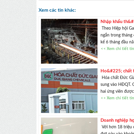
Xem các tin khác:
Nhập khẩu th&#
Theo Hiệp hội Gan
ngắn trong tháng 
kế 6 tháng đầu nă
<< Xem chi tiết ti
Ho&#225; chất 
DGC tăng trần
Hóa chất Đức Gian
sung vào HĐQT. C
hai ứng viên được
<< Xem chi tiết ti
Doanh nghiệp h
Với hơn 18 triệu 
đợt này vào khoả