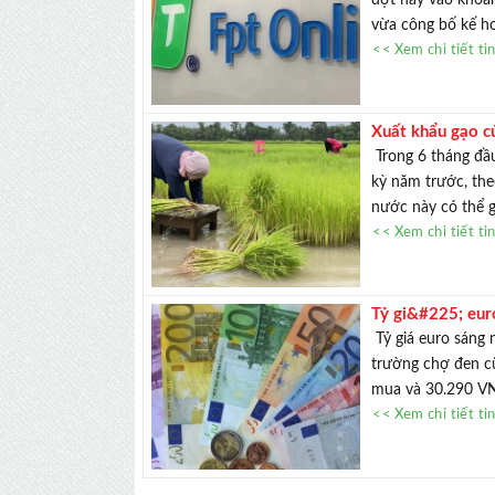
vừa công bố kế ho
<< Xem chi tiết ti
Xuất khẩu gạo c
Trong 6 tháng đầu
kỳ năm trước, the
nước này có thể 
<< Xem chi tiết ti
Tỷ gi&#225; eu
Tỷ giá euro sáng n
trường chợ đen cũ
mua và 30.290 VND
<< Xem chi tiết ti