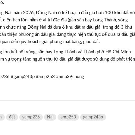
26.
ng Nai, năm 2026, Đồng Nai có kế hoạch đấu giá hơn 100 khu đất vớ
t diện tích lớn, nằm ở vị trí đắc địa (gần sân bay Long Thành, sông
ành chức năng Đồng Nai đã đưa 6 khu đất ra đấu giá; trong đó 3 khu
oàn thiện phương án đấu giá, đang thực hiện thủ tục để đưa ra đấu giá
 quan đến quy hoạch, giải phóng mặt bằng, giao đất.
ng lớn kết nối vùng, sân bay Long Thành và Thành phố Hồ Chí Minh.
ệm vụ trọng tâm; nguồn thu từ đấu giá đất được sử dụng để phát triển
mp236 #gamp243p #amp253 #amp39chung
m
đất
vamp236
Nai
amp253
gamp243p