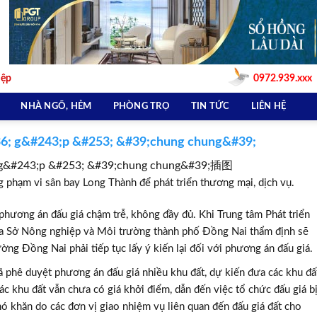
iệp
0972.939.xxx
NHÀ NGÕ, HẺM
PHÒNG TRỌ
TIN TỨC
LIÊN HỆ
36; g&#243;p &#253; &#39;chung chung&#39;
g phạm vi sân bay Long Thành để phát triển thương mại, dịch vụ.
phương án đấu giá chậm trễ, không đầy đủ. Khi Trung tâm Phát triển
ua Sở Nông nghiệp và Môi trường thành phố Đồng Nai thẩm định sẽ
ng Đồng Nai phải tiếp tục lấy ý kiến lại đối với phương án đấu giá.
 phê duyệt phương án đấu giá nhiều khu đất, dự kiến đưa các khu đấ
c khu đất vẫn chưa có giá khởi điểm, dẫn đến việc tổ chức đấu giá b
hó khăn do các đơn vị giao nhiệm vụ liên quan đến đấu giá đất cho