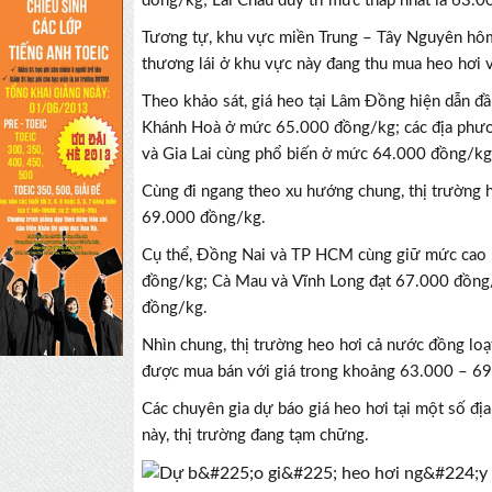
đồng/kg; Lai Châu duy trì mức thấp nhất là 63.
Tương tự, khu vực miền Trung – Tây Nguyên hôm 
thương lái ở khu vực này đang thu mua heo hơi 
Theo khảo sát, giá heo tại Lâm Đồng hiện dẫn 
Khánh Hoà ở mức 65.000 đồng/kg; các địa phươ
và Gia Lai cùng phổ biến ở mức 64.000 đồng/kg
Cùng đi ngang theo xu hướng chung, thị trường h
69.000 đồng/kg.
Cụ thể, Đồng Nai và TP HCM cùng giữ mức cao 
đồng/kg; Cà Mau và Vĩnh Long đạt 67.000 đồng/
đồng/kg.
Nhìn chung, thị trường heo hơi cả nước đồng loạ
được mua bán với giá trong khoảng 63.000 – 69.
Các chuyên gia dự báo giá heo hơi tại một số đị
này, thị trường đang tạm chững.