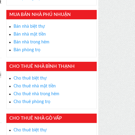
t
×
MUA BÁN NHÀ PHÚ NHUẬN
ỄN PHÍ
Bán nhà biệt thự
s thân thiện, nhiệt tình,
Bán nhà mặt tiền
m được BĐS ưng ý!
Bán nhà trong hẻm
Bán phòng trọ
CHO THUÊ NHÀ BÌNH THẠNH
u
Cho thuê biệt thự
Cho thuê nhà mặt tiền
Cho thuê nhà trong hẻm
Cho thuê phòng trọ
CHO THUÊ NHÀ GÒ VẤP
Cho thuê biệt thự