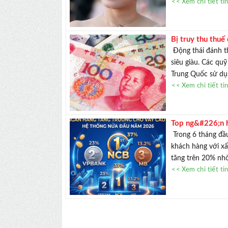
<< Xem chi tiết ti
Bị truy thu thuế
b&#225;n t&#224
Động thái đánh t
siêu giàu. Các quỹ
Trung Quốc sử dụn
<< Xem chi tiết ti
Top ng&#226;n 
Trong 6 tháng đầ
khách hàng với x
tăng trên 20% nhờ
<< Xem chi tiết ti