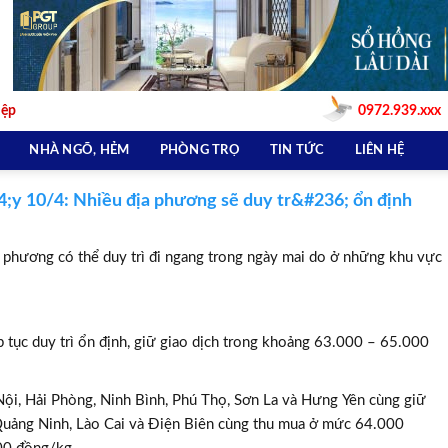
iệp
0972.939.xxx
NHÀ NGÕ, HẺM
PHÒNG TRỌ
TIN TỨC
LIÊN HỆ
y 10/4: Nhiều địa phương sẽ duy tr&#236; ổn định
a phương có thể duy trì đi ngang trong ngày mai do ở những khu vực
p tục duy trì ổn định, giữ giao dịch trong khoảng 63.000 – 65.000
Nội, Hải Phòng, Ninh Bình, Phú Thọ, Sơn La và Hưng Yên cùng giữ
uảng Ninh, Lào Cai và Điện Biên cùng thu mua ở mức 64.000