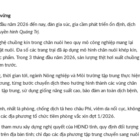
 vững
ầu năm 2026 đến nay, đàn gia súc, gia cầm phát triển ổn định, dịch
uyền hình Quảng Trị.
nghệ chuồng kín trong chăn nuôi heo quy mô công nghiệp mang lại
ật nuôi. Đa số các trang trại đã áp dụng mô hình chăn nuôi khép kín,
c phẩm. Trong 3 tháng đầu năm 2026, sản lượng thịt hơi xuất chuồng
ăm trước.
, thời gian tới, ngành Nông nghiệp và Môi trường tập trung thực hiệ
p trung, từng bước chuyển dịch theo hướng hình thành các vùng chăn
ại tập trung, sử dụng giống năng suất cao, bảo đảm an toàn dịch bệnh,
nh, nhất là phòng, chống dịch tả heo châu Phi, viêm da nổi cục, khôn
n các địa phương tổ chức tiêm phòng vắc xin đợt 1/2026.
c tham mưu xây dựng nghị quyết của HĐND tỉnh, quy định đối tượng
trên địa bàn tỉnh; chỉ đạo các địa phương tập trung chuyển sang nuôi