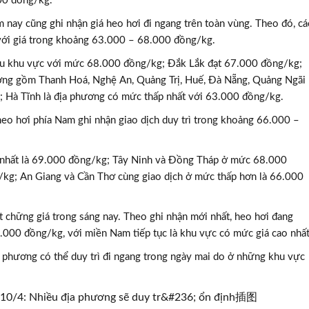
000 đồng/kg.
nay cũng ghi nhận giá heo hơi đi ngang trên toàn vùng. Theo đó, cá
với giá trong khoảng 63.000 – 68.000 đồng/kg.
đầu khu vực với mức 68.000 đồng/kg; Đắk Lắk đạt 67.000 đồng/kg;
ng gồm Thanh Hoá, Nghệ An, Quảng Trị, Huế, Đà Nẵng, Quảng Ngãi
; Hà Tĩnh là địa phương có mức thấp nhất với 63.000 đồng/kg.
eo hơi phía Nam ghi nhận giao dịch duy trì trong khoảng 66.000 –
nhất là 69.000 đồng/kg; Tây Ninh và Đồng Tháp ở mức 68.000
kg; An Giang và Cần Thơ cùng giao dịch ở mức thấp hơn là 66.000
t chững giá trong sáng nay. Theo ghi nhận mới nhất, heo hơi đang
000 đồng/kg, với miền Nam tiếp tục là khu vực có mức giá cao nhất
a phương có thể duy trì đi ngang trong ngày mai do ở những khu vực