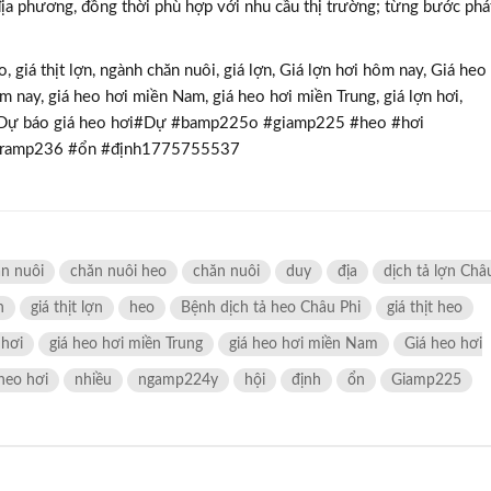
a địa phương, đồng thời phù hợp với nhu cầu thị trường; từng bước phá
o, giá thịt lợn, ngành chăn nuôi, giá lợn, Giá lợn hơi hôm nay, Giá heo
TƯ VẤN MI
 nay, giá heo hơi miền Nam, giá heo hơi miền Trung, giá lợn hơi,
Với hơn 1000 căn nhà và 50 sale
hi, Dự báo giá heo hơi#Dự #bamp225o #giamp225 #heo #hơi
chúng tôi sẽ giúp bạn tì
#tramp236 #ổn #định1775755537
n nuôi
chăn nuôi heo
chăn nuôi
duy
địa
dịch tả lợn Châ
n
giá thịt lợn
heo
Bệnh dịch tả heo Châu Phi
giá thịt heo
 hơi
giá heo hơi miền Trung
giá heo hơi miền Nam
Giá heo hơi
heo hơi
nhiều
ngamp224y
hội
định
ổn
Giamp225