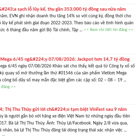
243;a sạch lỗ lũy kế, thu gần 353.000 tỷ đồng sau nửa năm
năm, EVN ghi nhận doanh thu tăng 14% so với cùng kỳ, đồng thời cho
lỗ lũy kế phát sinh giai đoạn 2022-2023. Theo báo cáo về tình hình quản
hức 6 tháng đầu năm gửi Bộ Tài chính, Tập ...
<< Xem chi tiết tin đăng >>
t Mega 6/45 ng&#224;y 07/08/2026: Jackpot hơn 14,7 tỷ đồng
Mega 6/45 ngày 07/08/2026 Khảo sát cho thấy, kết quả từ Công ty xổ số
t kỳ quay số mở thưởng lần thứ #01546 của sản phẩm Vietlott Mega
công bố dãy số may mắn đặc biệt gồm các cặp số: 02 – 08 – 19 ...
n đăng >>
 Thị Thu Thủy gửi lời ch&#224;o tạm biệt VinFast sau 9 năm
y là người gắn bó với hãng xe điện Việt Nam từ những ngày đầu tiên
17. Bà Lê Thị Thu Thủy. Ảnh: Thủy Lê/Facebook. Ngày 2/8 vừa qua,
 nhân, bà Lê Thị Thu Thủy đăng tải dòng trạng thái xác nhận việc ...