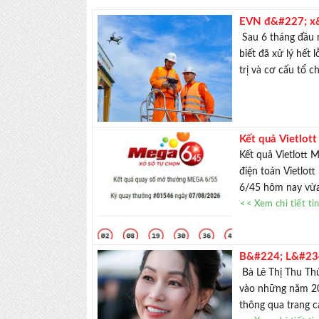
EVN đ&#227; x&#
Sau 6 tháng đầu 
biết đã xử lý hết 
trị và cơ cấu tổ c
Kết quả Vietlot
v&#244; chủ
Kết quả Vietlott 
điện toán Vietlot
6/45 hôm nay vừa 
<< Xem chi tiết ti
B&#224; L&#234;
gắn b&#243;
Bà Lê Thị Thu Thủ
vào những năm 20
thông qua trang cá