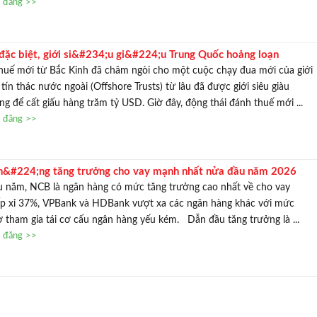
n đăng >>
 đặc biệt, giới si&#234;u gi&#224;u Trung Quốc hoảng loạn
;i sản, cổ phiếu
huế mới từ Bắc Kinh đã châm ngòi cho một cuộc chạy đua mới của giới
 tín thác nước ngoài (Offshore Trusts) từ lâu đã được giới siêu giàu
g để cất giấu hàng trăm tỷ USD. Giờ đây, động thái đánh thuế mới ...
n đăng >>
h&#224;ng tăng trưởng cho vay mạnh nhất nửa đầu năm 2026
u năm, NCB là ngân hàng có mức tăng trưởng cao nhất về cho vay
ấp xỉ 37%, VPBank và HDBank vượt xa các ngân hàng khác với mức
 tham gia tái cơ cấu ngân hàng yếu kém. Dẫn đầu tăng trưởng là ...
n đăng >>