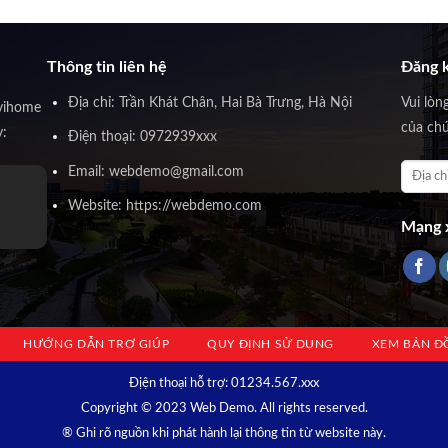
Thông tin liên hệ
Đăng k
Địa chỉ: Trần Khát Chân, Hai Bà Trưng, Hà Nội
Vui lòn
vihome
của chú
y:
Điện thoại: 0972939xxx
Email: webdemo@gmail.com
Website: https://webdemo.com
Mạng x
HƯỚNG DẪN TRỢ GIÚP
QUY ĐỊNH SỬ DỤNG
XEM BẢN Đ
Địện thoại hỗ trợ: 01234.567.xxx
Copyright © 2023 Web Demo. All rights reserved.
® Ghi rõ nguồn khi phát hành lại thông tin từ website này.