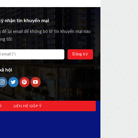
ý nhận tin khuyến mại
g để lại email để không bỏ lỡ tin khuyến mại nào
ng tôi:
ã hội
Ồ
LIÊN HỆ GÓP Ý