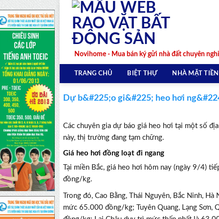
Skip
to
content
Novihome - Mua bán ký gửi nhà đất chuyên ngh
TRANG CHỦ
BIỆT THỰ
NHÀ MẶT TIỀN
Dự b&#225;o gi&#225; heo hơi ng&#224;
Các chuyên gia dự báo giá heo hơi tại một số đị
này, thị trường đang tạm chững.
Giá heo hơi đồng loạt đi ngang
Tại miền Bắc, giá heo hơi hôm nay (ngày 9/4) tiế
đồng/kg.
Trong đó, Cao Bằng, Thái Nguyên, Bắc Ninh, Hà 
mức 65.000 đồng/kg; Tuyên Quang, Lạng Sơn, Q