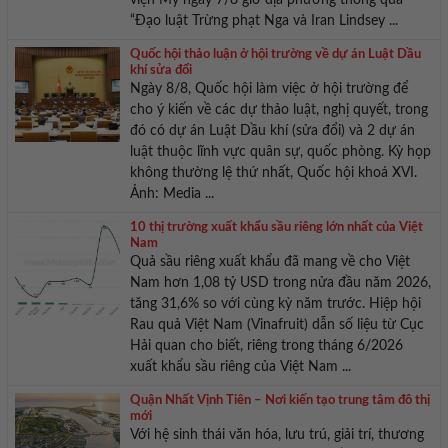
viện Mỹ ngày 7/8 giờ địa phương thông qua
“Đạo luật Trừng phạt Nga và Iran Lindsey ...
Quốc hội thảo luận ở hội trường về dự án Luật Dầu
khí sửa đổi
Ngày 8/8, Quốc hội làm việc ở hội trường để
cho ý kiến về các dự thảo luật, nghị quyết, trong
đó có dự án Luật Dầu khí (sửa đổi) và 2 dự án
luật thuộc lĩnh vực quân sự, quốc phòng. Kỳ họp
không thường lệ thứ nhất, Quốc hội khoá XVI.
Ảnh: Media ...
10 thị trường xuất khẩu sầu riêng lớn nhất của Việt
Nam
Quả sầu riêng xuất khẩu đã mang về cho Việt
Nam hơn 1,08 tỷ USD trong nửa đầu năm 2026,
tăng 31,6% so với cùng kỳ năm trước. Hiệp hội
Rau quả Việt Nam (Vinafruit) dẫn số liệu từ Cục
Hải quan cho biết, riêng trong tháng 6/2026
xuất khẩu sầu riêng của Việt Nam ...
Quận Nhất Vịnh Tiên – Nơi kiến tạo trung tâm đô thị
mới
Với hệ sinh thái văn hóa, lưu trú, giải trí, thương