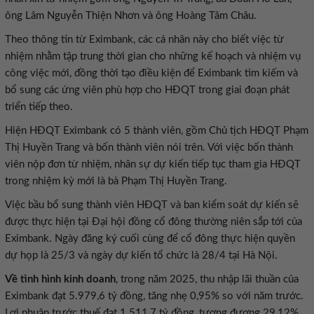
ông Lâm Nguyễn Thiện Nhơn và ông Hoàng Tâm Châu.
Theo thông tin từ Eximbank, các cá nhân này cho biết việc từ
nhiệm nhằm tập trung thời gian cho những kế hoạch và nhiệm vụ
công việc mới, đồng thời tạo điều kiện để Eximbank tìm kiếm và
bổ sung các ứng viên phù hợp cho HĐQT trong giai đoạn phát
triển tiếp theo.
Hiện HĐQT Eximbank có 5 thành viên, gồm Chủ tịch HĐQT Phạm
Thị Huyền Trang và bốn thành viên nói trên. Với việc bốn thành
viên nộp đơn từ nhiệm, nhân sự dự kiến tiếp tục tham gia HĐQT
trong nhiệm kỳ mới là bà Phạm Thị Huyền Trang.
Việc bầu bổ sung thành viên HĐQT và ban kiểm soát dự kiến sẽ
được thực hiện tại Đại hội đồng cổ đông thường niên sắp tới của
Eximbank. Ngày đăng ký cuối cùng để cổ đông thực hiện quyền
dự họp là 25/3 và ngày dự kiến tổ chức là 28/4 tại Hà Nội.
Về tình hình kinh doanh
, trong năm 2025, thu nhập lãi thuần của
Eximbank đạt 5.979,6 tỷ đồng, tăng nhẹ 0,95% so với năm trước.
Lợi nhuận trước thuế đạt 1.511,7 tỷ đồng, tương đương 29,12%