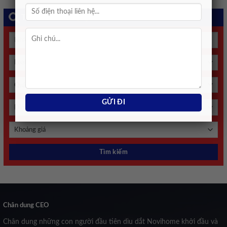
Tìm kiếm bất động sản
Chân dung CEO
Chân dung những con người đầu tiên dìu dắt Novihome khởi đầu và