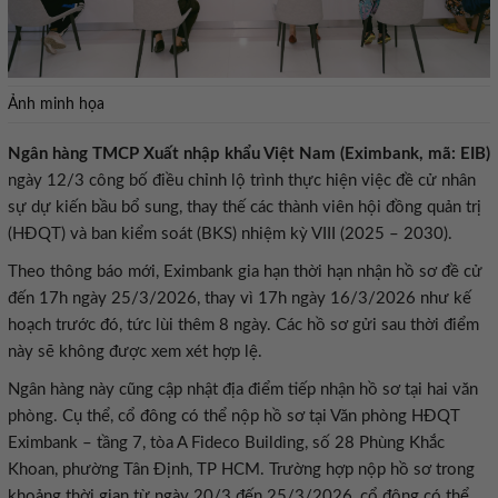
Ảnh minh họa
Ngân hàng TMCP Xuất nhập khẩu Việt Nam (Eximbank, mã: EIB)
ngày 12/3 công bố điều chỉnh lộ trình thực hiện việc đề cử nhân
sự dự kiến bầu bổ sung, thay thế các thành viên hội đồng quản trị
(HĐQT) và ban kiểm soát (BKS) nhiệm kỳ VIII (2025 – 2030).
Theo thông báo mới, Eximbank gia hạn thời hạn nhận hồ sơ đề cử
đến 17h ngày 25/3/2026, thay vì 17h ngày 16/3/2026 như kế
hoạch trước đó, tức lùi thêm 8 ngày. Các hồ sơ gửi sau thời điểm
này sẽ không được xem xét hợp lệ.
Ngân hàng này cũng cập nhật địa điểm tiếp nhận hồ sơ tại hai văn
phòng. Cụ thể, cổ đông có thể nộp hồ sơ tại Văn phòng HĐQT
Eximbank – tầng 7, tòa A Fideco Building, số 28 Phùng Khắc
Khoan, phường Tân Định, TP HCM. Trường hợp nộp hồ sơ trong
khoảng thời gian từ ngày 20/3 đến 25/3/2026, cổ đông có thể