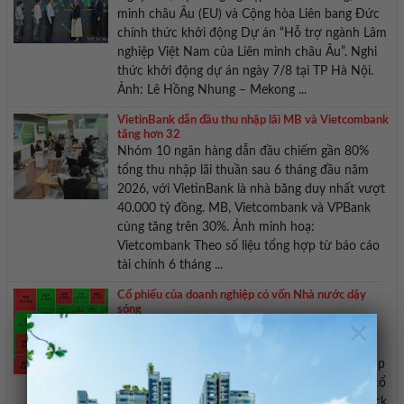
minh châu Âu (EU) và Cộng hòa Liên bang Đức
chính thức khởi động Dự án “Hỗ trợ ngành Lâm
nghiệp Việt Nam của Liên minh châu Âu”. Nghi
thức khởi động dự án ngày 7/8 tại TP Hà Nội.
Ảnh: Lê Hồng Nhung – Mekong ...
VietinBank dẫn đầu thu nhập lãi MB và Vietcombank
tăng hơn 32
Nhóm 10 ngân hàng dẫn đầu chiếm gần 80%
tổng thu nhập lãi thuần sau 6 tháng đầu năm
2026, với VietinBank là nhà băng duy nhất vượt
40.000 tỷ đồng. MB, Vietcombank và VPBank
cùng tăng trên 30%. Ảnh minh hoạ:
Vietcombank Theo số liệu tổng hợp từ báo cáo
tài chính 6 tháng ...
Cổ phiếu của doanh nghiệp có vốn Nhà nước dậy
sóng
×
Trong khi nhóm Vingroup đồng loạt điều chỉnh
thì các cổ phiếu lớn của doanh nghiệp có vốn
Nhà nước như GVR, GAS, BSR, CTG, BID… giúp
thị trường giữ thế cân bằng. Biến động nhóm cổ
phiếu sàn HoSE kết phiên 7/8. Nguồn: Vietstock