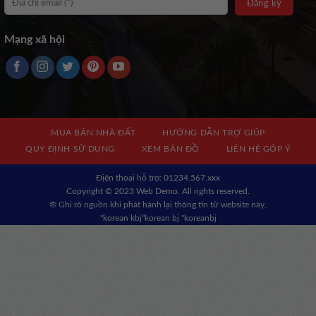
Mạng xã hội
MUA BÁN NHÀ ĐẤT
HƯỚNG DẪN TRỢ GIÚP
QUY ĐỊNH SỬ DỤNG
XEM BẢN ĐỒ
LIÊN HỆ GÓP Ý
Địện thoại hỗ trợ: 01234.567.xxx
Copyright © 2023 Web Demo. All rights reserved.
® Ghi rõ nguồn khi phát hành lại thông tin từ website này.
"korean kbj​
"korean bj
"koreanbj​