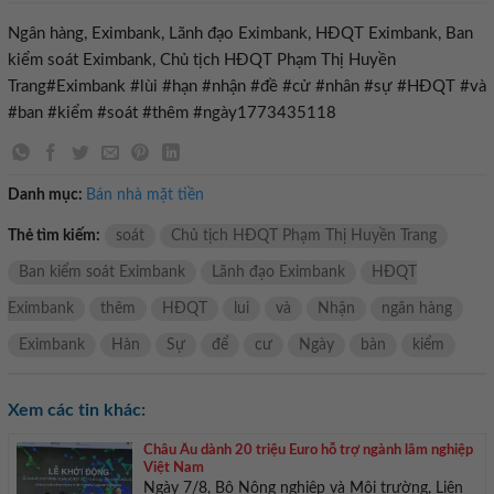
Ngân hàng, Eximbank, Lãnh đạo Eximbank, HĐQT Eximbank, Ban
kiểm soát Eximbank, Chủ tịch HĐQT Phạm Thị Huyền
Trang#Eximbank #lùi #hạn #nhận #đề #cử #nhân #sự #HĐQT #và
#ban #kiểm #soát #thêm #ngày1773435118
Danh mục:
Bán nhà mặt tiền
Thẻ tìm kiếm:
soát
Chủ tịch HĐQT Phạm Thị Huyền Trang
Ban kiểm soát Eximbank
Lãnh đạo Eximbank
HĐQT
Eximbank
thêm
HĐQT
lui
và
Nhận
ngân hàng
Eximbank
Hàn
Sự
để
cư
Ngày
bàn
kiểm
Xem các tin khác:
Châu Âu dành 20 triệu Euro hỗ trợ ngành lâm nghiệp
Việt Nam
Ngày 7/8, Bộ Nông nghiệp và Môi trường, Liên