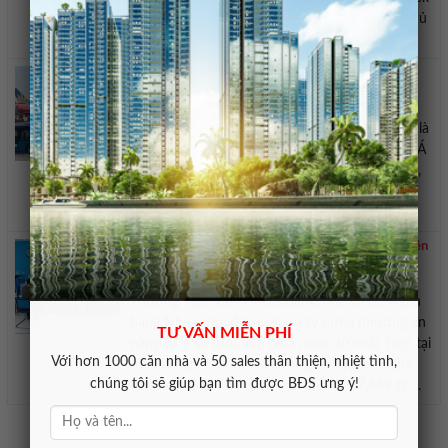
Finance Phiên giao dịch ngày 7/8, VN-Index chủ
yếu diễn ...
Việt Nam là thị trường hàng không lớn thứ hai
ASEAN trong tháng 8
Theo dữ liệu dự báo của Công ty cung cấp dữ
liệu hàng không OAG (Anh), Việt Nam tiếp tục là
thị trường hàng không lớn thứ hai Đông Nam Á
trong tháng 8/2026 với 7,3 triệu ghế cung ứng,
tăng 10% so với cùng kỳ năm trước. Ảnh minh
họa: Thảo Ngân – Mekong ...
VietinBank được yêu cầu nâng sở hữu Nhà nước lên
tối thiểu 65
Theo quyết định, với Ngân hàng TMCP Công
Thương Việt Nam (VietinBank, mã: CTG), Ngân
hàng Nhà nước được giao xây dựng phương án
TƯ VẤN MIỄN PHÍ
nâng tỷ lệ sở hữu vốn Nhà nước từ mức hiện tại
Với hơn 1000 căn nhà và 50 sales thân thiện, nhiệt tình,
64,46% lên ít nhất 65% trong kế hoạch 5 năm
chúng tôi sẽ giúp bạn tìm được BĐS ưng ý!
tới. VietinBank đang có vốn điều lệ 77.669 tỷ ...