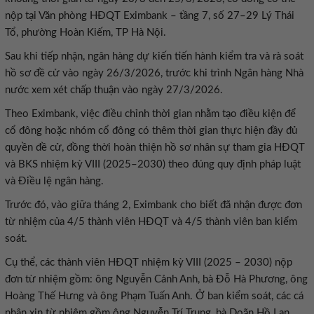
nộp tại Văn phòng HĐQT Eximbank – tầng 7, số 27–29 Lý Thái
Tổ, phường Hoàn Kiếm, TP Hà Nội.
Sau khi tiếp nhận, ngân hàng dự kiến tiến hành kiểm tra và rà soát
hồ sơ đề cử vào ngày 26/3/2026, trước khi trình Ngân hàng Nhà
nước xem xét chấp thuận vào ngày 27/3/2026.
Theo Eximbank, việc điều chỉnh thời gian nhằm tạo điều kiện để
cổ đông hoặc nhóm cổ đông có thêm thời gian thực hiện đầy đủ
quyền đề cử, đồng thời hoàn thiện hồ sơ nhân sự tham gia HĐQT
và BKS nhiệm kỳ VIII (2025–2030) theo đúng quy định pháp luật
và Điều lệ ngân hàng.
Trước đó, vào giữa tháng 2, Eximbank cho biết đã nhận được đơn
từ nhiệm của 4/5 thành viên HĐQT và 4/5 thành viên ban kiểm
soát.
Cụ thể, các thành viên HĐQT nhiệm kỳ VIII (2025 – 2030) nộp
đơn từ nhiệm gồm: ông Nguyễn Cảnh Anh, bà Đỗ Hà Phương, ông
Hoàng Thế Hưng và ông Phạm Tuấn Anh. Ở ban kiểm soát, các cá
nhân xin từ nhiệm gồm ông Nguyễn Trí Trung, bà Doãn Hồ Lan,