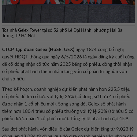
Tòa nhà Gelex Tower tại số 52 phố Lê Đại Hành, phường Hai Bà
Trưng, TP Hà Nội
CTCP Tập đoàn Gelex (HoSE: GEX)
ngày 18/4 công bố nghị
quyết HĐQT thông qua ngày 6/5/2026 là ngày đăng ký cuối cùng
để cổ đông nhận cổ tức năm 2025 bằng cổ phiếu, đồng thời nhận
cổ phiếu phát hành thêm nhằm tăng vốn cổ phần từ nguồn vốn
chủ sở hữu.
Theo kế hoạch, doanh nghiệp dự kiến phát hành hơn 225,5 triệu
cổ phiếu để trả cổ tức với tỷ lệ 25% (cổ đông sở hữu 4 cổ phiếu
được nhận 1 cổ phiếu mới). Song song đó, Gelex sẽ phát hành
thêm hơn 180,4 triệu cổ phiếu thưởng với tỷ lệ 20% (sở hữu 5 cổ
phiếu được nhận 1 cổ phiếu mới). Tổng tỷ lệ phát hành đạt 45%.
Sau đợt phát hành, vốn điều lệ của Gelex dự kiến tăng từ 9.023 tỷ
đồng lên 13.084 tỷ đồng, qua đó đưa doanh nghiệp vào nhóm các