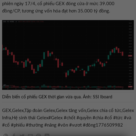
phiên ngày 17/4, cổ phiếu GEX đóng cửa ở mức 39.000
đồng/CP, tương ứng vốn hóa đạt hơn 35.000 tỷ đồng.
Diễn biến cổ phiếu GEX thời gian vừa qua. Ảnh: SSI Iboard
GEX,Gelex,Tập đoàn Gelex,Gelex tăng vốn,Gelex chia cổ tức,Gelex
Infra,Hệ sinh thái Gelex#Gelex #chốt #quyền #chia #cổ #tức #và
#cổ #phiếu #thưởng #nâng #vôn #vươt #đông1776509982