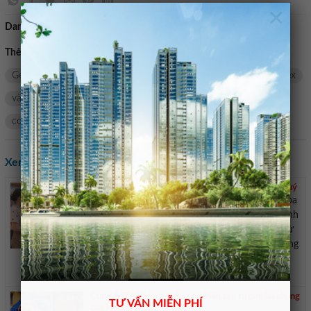
×
Danh mục:
Bán nhà mặt tiền
Thẻ tìm kiếm:
vốn
Hệ sinh thái Gelex
Gelex chia cổ tức
Gelex tăng vốn
chia
Gelex Infra
Gelex
Tập đoàn Gelex
và
quyền
phiếu
chốt
năng
vượt
GEX
tục
cơ
Thường
Đồng
Xem các tin khác:
Một hãng sản xuất điều hoà lập kỷ lục doanh thu quý
Nhờ triển khai các chương trình bán hàng tại ba
miền, CTCP Tập đoàn Nagakawa ghi nhận doanh
thu quý 2/2026 gần 1.214 tỷ đồng, cao nhất từ
trước đến nay. Tập đoàn Nagakawa là một trong
những đơn vị sản xuất điện máy nội địa tiên
phong từ năm 2002 với sản phẩm chủ ...
Cùng ASEAN lớn mạnh cùng kiến tạo tương lai chung
TƯ VẤN MIỄN PHÍ
của khu vực