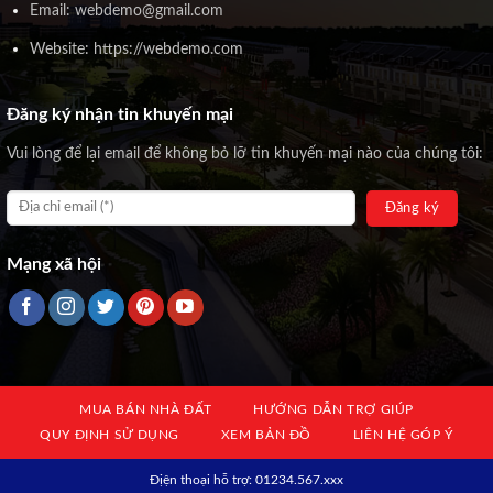
Email: webdemo@gmail.com
Website: https://webdemo.com
Đăng ký nhận tin khuyến mại
Vui lòng để lại email để không bỏ lỡ tin khuyến mại nào của chúng tôi:
Mạng xã hội
MUA BÁN NHÀ ĐẤT
HƯỚNG DẪN TRỢ GIÚP
QUY ĐỊNH SỬ DỤNG
XEM BẢN ĐỒ
LIÊN HỆ GÓP Ý
Địện thoại hỗ trợ: 01234.567.xxx