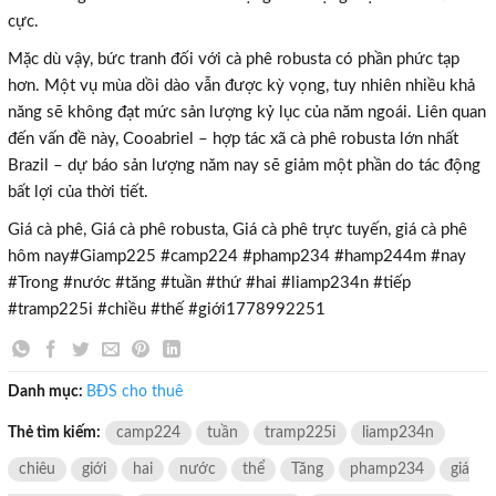
cực.
Mặc dù vậy, bức tranh đối với cà phê robusta có phần phức tạp
hơn. Một vụ mùa dồi dào vẫn được kỳ vọng, tuy nhiên nhiều khả
năng sẽ không đạt mức sản lượng kỷ lục của năm ngoái. Liên quan
đến vấn đề này, Cooabriel – hợp tác xã cà phê robusta lớn nhất
Brazil – dự báo sản lượng năm nay sẽ giảm một phần do tác động
bất lợi của thời tiết.
Giá cà phê, Giá cà phê robusta, Giá cà phê trực tuyến, giá cà phê
hôm nay#Giamp225 #camp224 #phamp234 #hamp244m #nay
#Trong #nước #tăng #tuần #thứ #hai #liamp234n #tiếp
#tramp225i #chiều #thế #giới1778992251
TƯ VẤN MIỄN PHÍ
Với hơn 1000 căn nhà và 50 sales thân thiện, nhiệt tình,
chúng tôi sẽ giúp bạn tìm được BĐS ưng ý!
Danh mục:
BĐS cho thuê
Thẻ tìm kiếm:
camp224
tuần
tramp225i
liamp234n
chiêu
giới
hai
nước
thể
Tăng
phamp234
giá