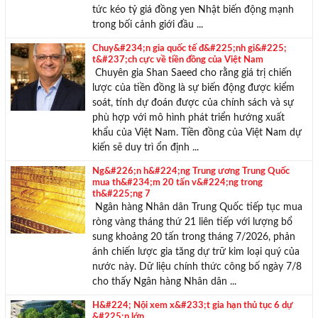
tức kéo tỷ giá đồng yen Nhật biến động mạnh
trong bối cảnh giới đầu ...
Chuy&#234;n gia quốc tế đ&#225;nh gi&#225;
t&#237;ch cực về tiền đồng của Việt Nam
Chuyên gia Shan Saeed cho rằng giá trị chiến
lược của tiền đồng là sự biến động được kiểm
soát, tính dự đoán được của chính sách và sự
phù hợp với mô hình phát triển hướng xuất
khẩu của Việt Nam. Tiền đồng của Việt Nam dự
kiến sẽ duy trì ổn định ...
Ng&#226;n h&#224;ng Trung ương Trung Quốc
mua th&#234;m 20 tấn v&#224;ng trong
th&#225;ng 7
Ngân hàng Nhân dân Trung Quốc tiếp tục mua
ròng vàng tháng thứ 21 liên tiếp với lượng bổ
sung khoảng 20 tấn trong tháng 7/2026, phản
ánh chiến lược gia tăng dự trữ kim loại quý của
nước này. Dữ liệu chính thức công bố ngày 7/8
cho thấy Ngân hàng Nhân dân ...
H&#224; Nội xem x&#233;t gia hạn thủ tục 6 dự
&#225;n lớn