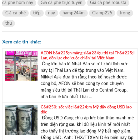
cà phê hôm nay
Giá cà phê trực tuyến
Giá cà phê robusta
Giá cà phê
tiếp
nay
hamp244m
Giamp225
trong
thu
Xem các tin khác:
AEON b&#225;n mảng si&#234;u thị tại Th&#225;i
Lan, dồn lực cho ‘cuộc chiến’ tại Việt Nam
Ông lớn bán lẻ Nhật Bản sẽ rút khỏi lĩnh vực
này tại Thái Lan để tập trung vào Việt Nam.
Nikkei Asia đưa tin rằng theo kế hoạch được
công bố, AEON sẽ bán công ty con chuyên
mảng siêu thị tại Thái Lan cho Central Group,
nhà bán lẻ lớn nhất Thái ...
C&#250; sốc việc l&#224;m Mỹ đẩy đồng USD lao
dốc
Đồng USD đang chịu áp lực bán tháo mạnh mẽ
trên diện rộng sau khi dữ liệu kinh tế mới nhất
cho thấy thị trường lao động Mỹ bất ngờ giảm.
Đồng USD. Ảnh: THX/TTXVN Diễn biến này lập