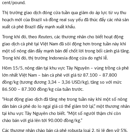
cent/pound.
Thị trường giao dịch đóng cửa tuần qua giảm do áp lực từ vụ thu
hoạch mới của Brazil và đồng real suy yếu đã thúc đẩy các nhà sản
xuất cà phê Brazil đẩy mạnh xuất khẩu.
Trong khi đó, theo
Reuters
, các thương nhân cho biết hoạt động
giao dịch cà phê tại Việt Nam đã sôi động hơn trong tuần này khi
một số nông dân đẩy mạnh bán để chốt lời trong bối cảnh giá tăng.
Trong khi đó, thị trường Indonesia đóng cửa do nghỉ lễ.
Hôm 15/5, nông dân tại khu vực Tây Nguyên – vùng trồng cà phê
lớn nhất Việt Nam – bán cà phê với giá từ 87.100 – 87.800
đồng/kg (tương đương 3,34 – 3,36 USD/kg), tăng so với mức
86.500 – 87.300 đồng/kg của tuần trước.
“Hoạt động giao dịch đã tăng nhẹ trong tuần này khi một số nông
dân bán cà phê do lo ngại giá có thể giảm trở lại,” một thương nhân
tại khu vực Tây Nguyên cho biết. “Một số người thậm chí còn
chào bán với giá lên tới 90.000 đồng/kg.”
Các thương nhân chào bán cà phê robusta loại 2, tỷ lệ đen vỡ 5%,