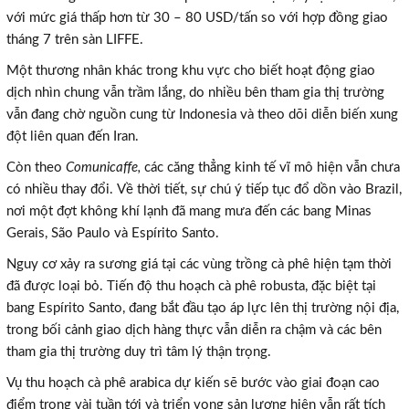
với mức giá thấp hơn từ 30 – 80 USD/tấn so với hợp đồng giao
tháng 7 trên sàn LIFFE.
Một thương nhân khác trong khu vực cho biết hoạt động giao
dịch nhìn chung vẫn trầm lắng, do nhiều bên tham gia thị trường
vẫn đang chờ nguồn cung từ Indonesia và theo dõi diễn biến xung
đột liên quan đến Iran.
Còn theo
Comunicaffe,
các căng thẳng kinh tế vĩ mô hiện vẫn chưa
có nhiều thay đổi. Về thời tiết, sự chú ý tiếp tục đổ dồn vào Brazil,
nơi một đợt không khí lạnh đã mang mưa đến các bang Minas
Gerais, São Paulo và Espírito Santo.
Nguy cơ xảy ra sương giá tại các vùng trồng cà phê hiện tạm thời
×
đã được loại bỏ. Tiến độ thu hoạch cà phê robusta, đặc biệt tại
bang Espírito Santo, đang bắt đầu tạo áp lực lên thị trường nội địa,
trong bối cảnh giao dịch hàng thực vẫn diễn ra chậm và các bên
tham gia thị trường duy trì tâm lý thận trọng.
Vụ thu hoạch cà phê arabica dự kiến sẽ bước vào giai đoạn cao
điểm trong vài tuần tới và triển vọng sản lượng hiện vẫn rất tích