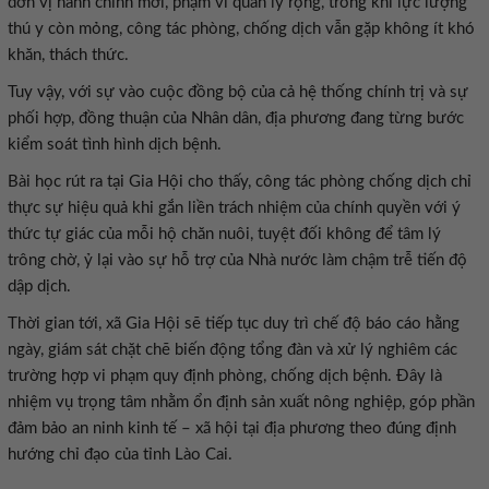
đơn vị hành chính mới, phạm vi quản lý rộng, trong khi lực lượng
thú y còn mỏng, công tác phòng, chống dịch vẫn gặp không ít khó
khăn, thách thức.
Tuy vậy, với sự vào cuộc đồng bộ của cả hệ thống chính trị và sự
phối hợp, đồng thuận của Nhân dân, địa phương đang từng bước
kiểm soát tình hình dịch bệnh.
Bài học rút ra tại Gia Hội cho thấy, công tác phòng chống dịch chỉ
thực sự hiệu quả khi gắn liền trách nhiệm của chính quyền với ý
thức tự giác của mỗi hộ chăn nuôi, tuyệt đối không để tâm lý
trông chờ, ỷ lại vào sự hỗ trợ của Nhà nước làm chậm trễ tiến độ
dập dịch.
Thời gian tới, xã Gia Hội sẽ tiếp tục duy trì chế độ báo cáo hằng
ngày, giám sát chặt chẽ biến động tổng đàn và xử lý nghiêm các
trường hợp vi phạm quy định phòng, chống dịch bệnh. Đây là
nhiệm vụ trọng tâm nhằm ổn định sản xuất nông nghiệp, góp phần
đảm bảo an ninh kinh tế – xã hội tại địa phương theo đúng định
hướng chỉ đạo của tỉnh Lào Cai.