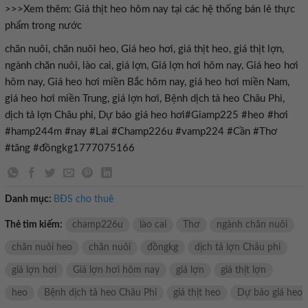
>>>Xem thêm: Giá thịt heo hôm nay tại các hệ thống bán lẻ thực
phẩm trong nước
chăn nuôi, chăn nuôi heo, Giá heo hơi, giá thịt heo, giá thịt lợn,
ngành chăn nuôi, lào cai, giá lợn, Giá lợn hơi hôm nay, Giá heo hơi
hôm nay, Giá heo hơi miền Bắc hôm nay, giá heo hơi miền Nam,
giá heo hơi miền Trung, giá lợn hơi, Bệnh dịch tả heo Châu Phi,
dịch tả lợn Châu phi, Dự báo giá heo hơi#Giamp225 #heo #hơi
#hamp244m #nay #Lai #Champ226u #vamp224 #Cần #Thơ
#tăng #đồngkg1777075166
Danh mục:
BĐS cho thuê
Thẻ tìm kiếm:
champ226u
lào cai
Thơ
ngành chăn nuôi
chăn nuôi heo
chăn nuôi
đồngkg
dịch tả lợn Châu phi
giá lợn hơi
Giá lợn hơi hôm nay
giá lợn
giá thịt lợn
heo
Bệnh dịch tả heo Châu Phi
giá thịt heo
Dự báo giá heo