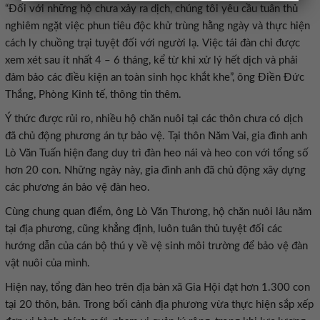
“Đối với những hộ chưa xảy ra dịch, chúng tôi yêu cầu tuân thủ
nghiêm ngặt việc phun tiêu độc khử trùng hằng ngày và thực hiện
cách ly chuồng trại tuyệt đối với người lạ. Việc tái đàn chỉ được
xem xét sau ít nhất 4 – 6 tháng, kể từ khi xử lý hết dịch và phải
đảm bảo các điều kiện an toàn sinh học khắt khe”, ông Điền Đức
Thắng, Phòng Kinh tế, thông tin thêm.
Ý thức được rủi ro, nhiều hộ chăn nuôi tại các thôn chưa có dịch
đã chủ động phương án tự bảo vệ. Tại thôn Năm Vai, gia đình anh
Lò Văn Tuấn hiện đang duy trì đàn heo nái và heo con với tổng số
hơn 20 con. Những ngày này, gia đình anh đã chủ động xây dựng
các phương án bảo vệ đàn heo.
Cùng chung quan điểm, ông Lò Văn Thương, hộ chăn nuôi lâu năm
tại địa phương, cũng khẳng định, luôn tuân thủ tuyệt đối các
hướng dẫn của cán bộ thú y về vệ sinh môi trường để bảo vệ đàn
vật nuôi của mình.
Hiện nay, tổng đàn heo trên địa bàn xã Gia Hội đạt hơn 1.300 con
tại 20 thôn, bản. Trong bối cảnh địa phương vừa thực hiện sắp xếp