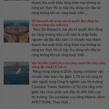
doanh thu xuất khẩu tăng thêm hay không và
năng lực thực thi có hấp thụ dòng vốn đầu tư
công không khi các ràng buộc triển ...
SSI Reseach chỉ ra hai yếu tố quyết định động lực
tăng trưởng nửa cuối năm
Theo SSI Research, hai yếu tố quyết định động
lực tăng trưởng nửa cuối năm là nhập khẩu
nguyên vật liệu đầu năm có chuyển hóa thành
doanh thu xuất khẩu tăng thêm hay không và
năng lực thực thi có hấp thụ dòng vốn đầu tư
công không khi các ràng buộc triển ...
Vận tải biển to&#224;n cầu tăng mạnh bất chấp căng
thẳng địa ch&#237;nh trị
Riêng trong tháng 6/2026, lượng container vận
chuyển trên toàn cầu giảm 1,7% so với cùng kỳ
năm ngoái, song Công ty nghiên cứu thị trường
Container Trades Statistics (CTS) cho rằng mức
giảm này chưa phản ánh đầy đủ diễn biến của
thị trường. Tàu container của hãng Maersk. (Ảnh:
AFP/TTXVN). Theo nhật ...