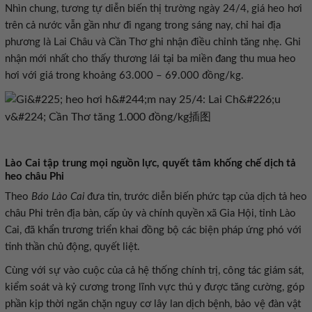
Nhìn chung, tương tự diễn biến thị trường ngày 24/4, giá heo hơi
trên cả nước vẫn gần như đi ngang trong sáng nay, chỉ hai địa
phương là Lai Châu và Cần Thơ ghi nhận điều chỉnh tăng nhẹ. Ghi
nhận mới nhất cho thấy thương lái tại ba miền đang thu mua heo
hơi với giá trong khoảng 63.000 – 69.000 đồng/kg.
Lào Cai tập trung mọi nguồn lực, quyết tâm khống chế dịch tả
heo châu Phi
Theo
Báo Lào Cai
đưa tin, trước diễn biến phức tạp của dịch tả heo
châu Phi trên địa bàn, cấp ủy và chính quyền xã Gia Hội, tỉnh Lào
Cai, đã khẩn trương triển khai đồng bộ các biện pháp ứng phó với
tinh thần chủ động, quyết liệt.
Cùng với sự vào cuộc của cả hệ thống chính trị, công tác giám sát,
kiểm soát và kỷ cương trong lĩnh vực thú y được tăng cường, góp
phần kịp thời ngăn chặn nguy cơ lây lan dịch bệnh, bảo vệ đàn vật