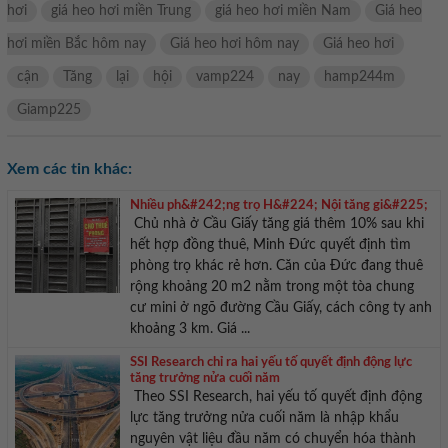
hơi
giá heo hơi miền Trung
giá heo hơi miền Nam
Giá heo
hơi miền Bắc hôm nay
Giá heo hơi hôm nay
Giá heo hơi
cận
Tăng
lại
hội
vamp224
nay
hamp244m
Giamp225
Xem các tin khác:
Nhiều ph&#242;ng trọ H&#224; Nội tăng gi&#225;
Chủ nhà ở Cầu Giấy tăng giá thêm 10% sau khi
hết hợp đồng thuê, Minh Đức quyết định tìm
phòng trọ khác rẻ hơn. Căn của Đức đang thuê
rộng khoảng 20 m2 nằm trong một tòa chung
cư mini ở ngõ đường Cầu Giấy, cách công ty anh
khoảng 3 km. Giá ...
SSI Research chỉ ra hai yếu tố quyết định động lực
tăng trưởng nửa cuối năm
Theo SSI Research, hai yếu tố quyết định động
lực tăng trưởng nửa cuối năm là nhập khẩu
nguyên vật liệu đầu năm có chuyển hóa thành