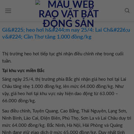
Skip
to
content
Gi&#225; heo hơi h&#244;m nay 25/4: Lai Ch&#226;u
v&#224; Cần Thơ tăng 1.000 đồng/kg
Thị trường heo hơi tiếp tục ghi nhận điều chỉnh nhẹ trong cuối
tuần.
Tại khu vực miền Bắc
Sáng ngày 25/4, thị trường phía Bắc ghi nhận giá heo hơi tại Lai
Châu tăng nhẹ 1.000 đồng/kg, lên mức 64.000 đồng/kg. Như
vậy, giá heo hơi tại khu vực này hiện dao động từ 63.000 –
66.000 đồng/kg.
Sau điều chỉnh, Tuyên Quang, Cao Bằng, Thái Nguyên, Lạng Sơn,
Ninh Bình, Lào Cai, Điện Biên, Phú Thọ, Sơn La và Lai Châu duy trì
mức 64.000 đồng/kg. Bắc Ninh, Hà Nội, Hải Phòng và Quảng
Ninh đang giữ giao dịch ở mức 65.000 đồng/kg. Duy nhất tỉnh