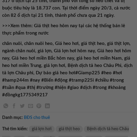
317 ổ dịch tại 25 tỉnh, thành phố với tổng số heo chết và bị
buộc tiêu hủy là 18.737 con. Tại thời điểm ngày 20/3, cả nước
còn 82 ổ dịch tại 21 tỉnh, thành phố chưa qua 21 ngày.
>>>Xem thêm: Giá thịt heo hôm nay tại các hệ thống bán lẻ
thực phẩm trong nước
chăn nuôi, chăn nuôi heo, Giá heo hơi, giá thịt heo, giá thịt lợn,
ngành chăn nuôi, giá lợn, Giá lợn hơi hôm nay, Giá heo hơi hôm
nay, Giá heo hơi miền Bắc hôm nay, giá heo hơi miền Nam, giá
heo hơi miền Trung, giá lợn hơi, Bệnh dịch tả heo Châu Phi, dịch
tả lợn Châu phi, Dự báo giá heo hơi#Giamp225 #heo #hơi
#hamp244m #nay #Biến #động #tramp225i #chiều #trong
#tuần #qua #thị #trường #hiện #giao #dịch #trong #khoảng
#đồngkg1775349217
Danh mục:
BĐS cho thuê
Thẻ tìm kiếm:
giá lợn hơi
giá thịt heo
Bệnh dịch tả heo Châu