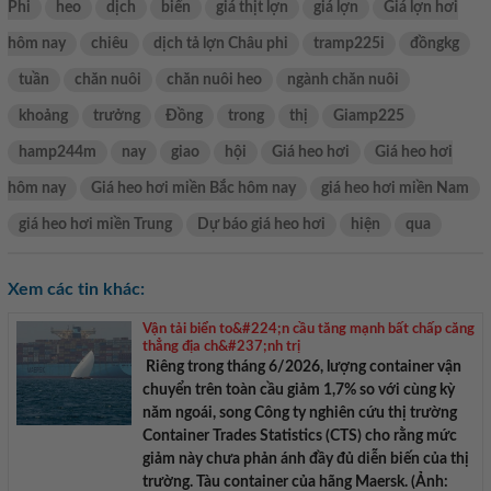
Phi
heo
dịch
biến
giá thịt lợn
giá lợn
Giá lợn hơi
hôm nay
chiêu
dịch tả lợn Châu phi
tramp225i
đồngkg
tuần
chăn nuôi
chăn nuôi heo
ngành chăn nuôi
khoảng
trưởng
Đồng
trong
thị
Giamp225
hamp244m
nay
giao
hội
Giá heo hơi
Giá heo hơi
hôm nay
Giá heo hơi miền Bắc hôm nay
giá heo hơi miền Nam
giá heo hơi miền Trung
Dự báo giá heo hơi
hiện
qua
Xem các tin khác:
Vận tải biển to&#224;n cầu tăng mạnh bất chấp căng
thẳng địa ch&#237;nh trị
Riêng trong tháng 6/2026, lượng container vận
chuyển trên toàn cầu giảm 1,7% so với cùng kỳ
năm ngoái, song Công ty nghiên cứu thị trường
Container Trades Statistics (CTS) cho rằng mức
giảm này chưa phản ánh đầy đủ diễn biến của thị
trường. Tàu container của hãng Maersk. (Ảnh: