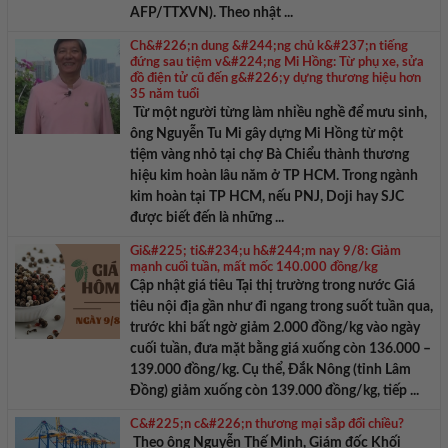
AFP/TTXVN). Theo nhật ...
Ch&#226;n dung &#244;ng chủ k&#237;n tiếng
đứng sau tiệm v&#224;ng Mi Hồng: Từ phụ xe, sửa
đồ điện tử cũ đến g&#226;y dựng thương hiệu hơn
35 năm tuổi
Từ một người từng làm nhiều nghề để mưu sinh,
ông Nguyễn Tu Mi gây dựng Mi Hồng từ một
tiệm vàng nhỏ tại chợ Bà Chiểu thành thương
hiệu kim hoàn lâu năm ở TP HCM. Trong ngành
kim hoàn tại TP HCM, nếu PNJ, Doji hay SJC
được biết đến là những ...
Gi&#225; ti&#234;u h&#244;m nay 9/8: Giảm
mạnh cuối tuần, mất mốc 140.000 đồng/kg
Cập nhật giá tiêu Tại thị trường trong nước Giá
tiêu nội địa gần như đi ngang trong suốt tuần qua,
trước khi bất ngờ giảm 2.000 đồng/kg vào ngày
cuối tuần, đưa mặt bằng giá xuống còn 136.000 –
139.000 đồng/kg. Cụ thể, Đắk Nông (tỉnh Lâm
Đồng) giảm xuống còn 139.000 đồng/kg, tiếp ...
C&#225;n c&#226;n thương mại sắp đổi chiều?
Theo ông Nguyễn Thế Minh, Giám đốc Khối