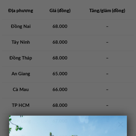
Địa phương
Giá (đồng)
Tăng/giảm (đồng)
Đồng Nai
68.000
–
Tây Ninh
68.000
–
Đồng Tháp
68.000
–
An Giang
65.000
–
Cà Mau
66.000
–
TP HCM
68.000
–
×
Vĩnh Long
67.000
–