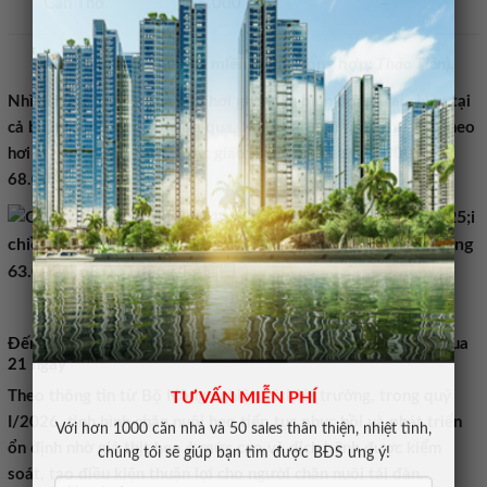
Cần Thơ
66.000
–
Giá heo hơi hôm nay tại miền Nam. (Tổng hợp:
Thảo Tiên
).
Nhìn chung, thị trường heo hơi ghi nhận biến động trái chiều tại
cả ba miền trong tuần vừa qua. Khảo sát mới nhất cho thấy heo
hơi trên cả nước đang được giao dịch với giá từ 63.000 –
68.000 đồng/kg.
Đến 20/3, cả nước còn hơn 80 ổ dịch tả heo châu Phi chưa qua
21 ngày
Theo thông tin từ Bộ Nông nghiệp và Môi trường, trong quý
TƯ VẤN MIỄN PHÍ
I/2026, tình hình chăn nuôi heo tiếp tục phục hồi và phát triển
Với hơn 1000 căn nhà và 50 sales thân thiện, nhiệt tình,
ổn định nhờ giá thịt heo ở mức cao và dịch bệnh được kiểm
chúng tôi sẽ giúp bạn tìm được BĐS ưng ý!
soát, tạo điều kiện thuận lợi cho người chăn nuôi tái đàn.