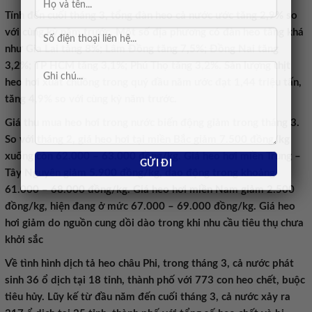
Tính đến cuối tháng 3, tổng đàn heo cả nước ước tăng 2,9% so
với cùng kỳ năm trước. Một số địa phương có đàn heo tăng khá
như Gia Lai tăng 8%; Lâm Đồng tăng 7,5%; Đồng Nai tăng
3,2%; TP HCM tăng 3,1%; Phú Thọ tăng 3,2%. Sản lượng thịt
heo hơi xuất chuồng trong quý đầu năm ước đạt 1,44 triệu tấn,
tăng 4,9% so với cùng kỳ năm trước.
Giá thu mua heo hơi trong nước biến động giảm trong tháng 3.
So với tháng 2, giá heo hơi tại miền Bắc giảm 7.500 đồng/kg
xuống còn 62.000 – 63.000 đồng/kg. Giá heo hơi miền Trung –
Tây Nguyên giảm 5.900 đồng/kg, dao động trong khoảng
61.000 – 68.000 đồng/kg. Giá heo hơi miền Nam giảm 2.500
đồng/kg, hiện đang ở mức 67.000 – 69.000 đồng/kg. Giá heo
hơi giảm do nguồn cung dồi dào trong khi nhu cầu tiêu thụ chưa
khởi sắc
Về tình hình dịch tả heo châu Phi, trong tháng 3, cả nước phát
sinh 36 ổ dịch tại 18 tỉnh, thành phố với 773 con heo chết, buộc
tiêu hủy. Lũy kế từ đầu năm đến cuối tháng 3, cả nước xảy ra