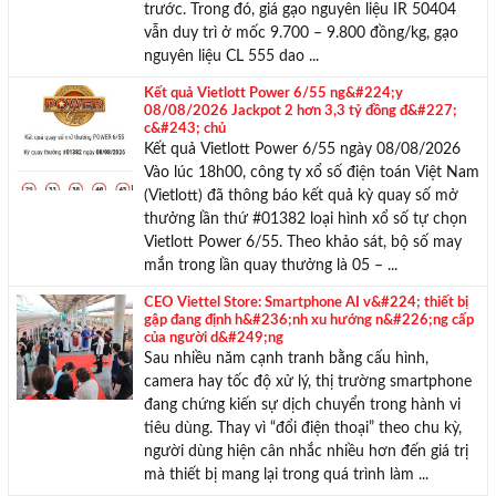
trước. Trong đó, giá gạo nguyên liệu IR 50404
vẫn duy trì ở mốc 9.700 – 9.800 đồng/kg, gạo
nguyên liệu CL 555 dao ...
Kết quả Vietlott Power 6/55 ng&#224;y
08/08/2026 Jackpot 2 hơn 3,3 tỷ đồng đ&#227;
c&#243; chủ
Kết quả Vietlott Power 6/55 ngày 08/08/2026
Vào lúc 18h00, công ty xổ số điện toán Việt Nam
(Vietlott) đã thông báo kết quả kỳ quay số mở
thưởng lần thứ #01382 loại hình xổ số tự chọn
Vietlott Power 6/55. Theo khảo sát, bộ số may
mắn trong lần quay thưởng là 05 – ...
CEO Viettel Store: Smartphone AI v&#224; thiết bị
gập đang định h&#236;nh xu hướng n&#226;ng cấp
của người d&#249;ng
Sau nhiều năm cạnh tranh bằng cấu hình,
camera hay tốc độ xử lý, thị trường smartphone
đang chứng kiến sự dịch chuyển trong hành vi
tiêu dùng. Thay vì “đổi điện thoại” theo chu kỳ,
người dùng hiện cân nhắc nhiều hơn đến giá trị
mà thiết bị mang lại trong quá trình làm ...