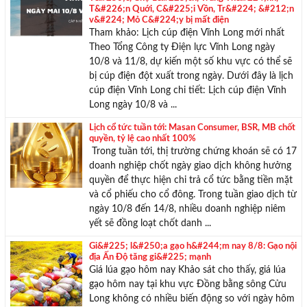
T&#226;n Quới, C&#225;i Vồn, Tr&#224; &#212;n
v&#224; Mỏ C&#224;y bị mất điện
Tham khảo: Lịch cúp điện Vĩnh Long mới nhất
Theo Tổng Công ty Điện lực Vĩnh Long ngày
10/8 và 11/8, dự kiến một số khu vực có thể sẽ
bị cúp điện đột xuất trong ngày. Dưới đây là lịch
cúp điện Vĩnh Long chi tiết: Lịch cúp điện Vĩnh
Long ngày 10/8 và ...
Lịch cổ tức tuần tới: Masan Consumer, BSR, MB chốt
quyền, tỷ lệ cao nhất 100%
Trong tuần tới, thị trường chứng khoán sẽ có 17
doanh nghiệp chốt ngày giao dịch không hưởng
quyền để thực hiện chi trả cổ tức bằng tiền mặt
và cổ phiếu cho cổ đông. Trong tuần giao dịch từ
ngày 10/8 đến 14/8, nhiều doanh nghiệp niêm
yết sẽ đồng loạt chốt danh ...
Gi&#225; l&#250;a gạo h&#244;m nay 8/8: Gạo nội
địa Ấn Độ tăng gi&#225; mạnh
Giá lúa gạo hôm nay Khảo sát cho thấy, giá lúa
gạo hôm nay tại khu vực Đồng bằng sông Cửu
Long không có nhiều biến động so với ngày hôm