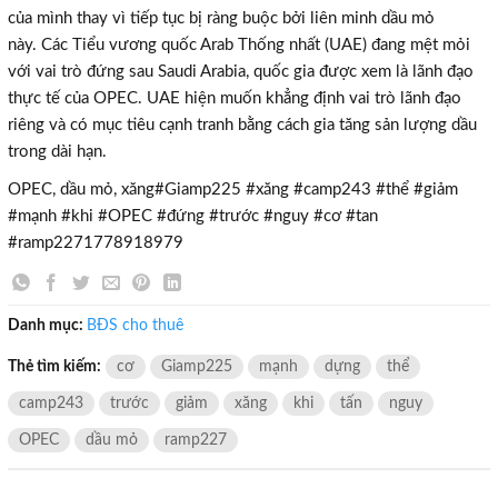
của mình thay vì tiếp tục bị ràng buộc bởi liên minh dầu mỏ
này. Các Tiểu vương quốc Arab Thống nhất (UAE) đang mệt mỏi
với vai trò đứng sau Saudi Arabia, quốc gia được xem là lãnh đạo
thực tế của OPEC. UAE hiện muốn khẳng định vai trò lãnh đạo
riêng và có mục tiêu cạnh tranh bằng cách gia tăng sản lượng dầu
trong dài hạn.
OPEC, dầu mỏ, xăng#Giamp225 #xăng #camp243 #thể #giảm
#mạnh #khi #OPEC #đứng #trước #nguy #cơ #tan
#ramp2271778918979
Danh mục:
BĐS cho thuê
Thẻ tìm kiếm:
cơ
Giamp225
mạnh
dựng
thể
camp243
trước
giảm
xăng
khi
tấn
nguy
OPEC
dầu mỏ
ramp227