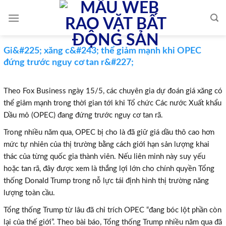
Skip
to
content
Gi&#225; xăng c&#243; thể giảm mạnh khi OPEC
đứng trước nguy cơ tan r&#227;
Theo Fox Business ngày 15/5, các chuyên gia dự đoán giá xăng có
thể giảm mạnh trong thời gian tới khi Tổ chức Các nước Xuất khẩu
Dầu mỏ (OPEC) đang đứng trước nguy cơ tan rã.
Trong nhiều năm qua, OPEC bị cho là đã giữ giá dầu thô cao hơn
mức tự nhiên của thị trường bằng cách giới hạn sản lượng khai
thác của từng quốc gia thành viên. Nếu liên minh này suy yếu
hoặc tan rã, đây được xem là thắng lợi lớn cho chính quyền Tổng
thống Donald Trump trong nỗ lực tái định hình thị trường năng
lượng toàn cầu.
Tổng thống Trump từ lâu đã chỉ trích OPEC “đang bóc lột phần còn
lại của thế giới”. Theo bài báo, Tổng thống Trump nhiều năm qua đã