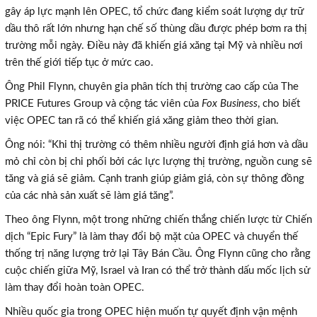
gây áp lực mạnh lên OPEC, tổ chức đang kiểm soát lượng dự trữ
dầu thô rất lớn nhưng hạn chế số thùng dầu được phép bơm ra thị
trường mỗi ngày. Điều này đã khiến giá xăng tại Mỹ và nhiều nơi
trên thế giới tiếp tục ở mức cao.
Ông Phil Flynn, chuyên gia phân tích thị trường cao cấp của The
PRICE Futures Group và cộng tác viên của
Fox Business
, cho biết
việc OPEC tan rã có thể khiến giá xăng giảm theo thời gian.
Ông nói: “Khi thị trường có thêm nhiều người định giá hơn và dầu
mỏ chỉ còn bị chi phối bởi các lực lượng thị trường, nguồn cung sẽ
tăng và giá sẽ giảm. Cạnh tranh giúp giảm giá, còn sự thông đồng
của các nhà sản xuất sẽ làm giá tăng”.
Theo ông Flynn, một trong những chiến thắng chiến lược từ Chiến
dịch “Epic Fury” là làm thay đổi bộ mặt của OPEC và chuyển thế
thống trị năng lượng trở lại Tây Bán Cầu. Ông Flynn cũng cho rằng
cuộc chiến giữa Mỹ, Israel và Iran có thể trở thành dấu mốc lịch sử
làm thay đổi hoàn toàn OPEC.
Nhiều quốc gia trong OPEC hiện muốn tự quyết định vận mệnh