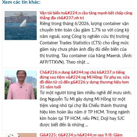
Xem các tin khác:
Vận tải biển to&#224;n cầu tăng mạnh bất chấp căng
thẳng địa ch&#237;nh trị
Riêng trong tháng 6/2026, lượng container vận
chuyển trên toàn cầu giảm 1,7% so với cùng kỳ
năm ngoái, song Công ty nghiên cứu thị trường
Container Trades Statistics (CTS) cho rằng mức
giảm này chưa phản ánh đầy đủ diễn biến của
thị trường. Tàu container của hãng Maersk. (Ảnh:
AFP/TTXVN). Theo nhật ...
Ch&#226;n dung &#244;ng chủ k&#237;n tiếng
đứng sau tiệm v&#224;ng Mi Hồng: Từ phụ xe, sửa
đồ điện tử cũ đến g&#226;y dựng thương hiệu hơn
35 năm tuổi
Từ một người từng làm nhiều nghề để mưu sinh,
ông Nguyễn Tu Mi gây dựng Mi Hồng từ một
tiệm vàng nhỏ tại chợ Bà Chiểu thành thương
hiệu kim hoàn lâu năm ở TP HCM. Trong ngành
kim hoàn tại TP HCM, nếu PNJ, Doji hay SJC
được biết đến là những ...
Gi&#225; ti&#234;u h&#244;m nay 9/8: Giảm