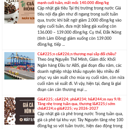
mạnh cuối tuần, mất mốc 140.000 đồng/kg
Cập nhật giá tiêu Tại thị trường trong nước Giá
tiêu nội địa gần như đi ngang trong suốt tuần
qua, trước khi bất ngờ giảm 2.000 đồng/kg vào
ngày cuối tuần, đưa mặt bằng giá xuống còn
136.000 – 139.000 đồng/kg. Cụ thể, Đắk Nông
(tỉnh Lâm Đồng) giảm xuống còn 139.000
đồng/kg, tiếp ...
C&#225;n c&#226;n thương mại sắp đổi chiều?
Theo ông Nguyễn Thế Minh, Giám đốc Khối
Ngân hàng Đầu tư ABS, giai đoạn đầu năm, các
doanh nghiệp nhập khẩu nguyên liệu nhiều để
phục vụ sản xuất cho mùa vụ cuối năm, còn nửa
cuối năm sẽ xuất đi. Vì vậy, hiện tại, đang là giai
đoạn cán cân thương mại ...
Gi&#225; c&#224; ph&#234; h&#244;m nay 9/8:
Tăng nhẹ trong tuần qua, thương l&#225;i sớm
ch&#224;o gi&#225; vụ 2026-2027
Cập nhật giá cà phê trong nước Trong tuần qua,
giá cà phê tại khu vực Tây Nguyên tăng nhẹ 100
đồng/kg so với tuần trước, hiện dao động trong