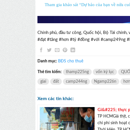
Tham gia khảo sát “Dự báo của bạn về nửa cuố
Chính phủ, đầu tư công, Quốc hội, Bộ Tài chí
#đạt #tăng #hơn #tỷ #đồng #với #camp249ng
Danh mục:
BĐS cho thuê
Thẻ tìm kiếm:
thamp225ng
vốn kỷ lục
QUỐ
giai
đất
camp244ng
Ngamp226n
hơ
Xem các tin khác:
Gi&#225; thực p
TP HCMGiá thịt, c
chi phí sinh hoạt
Thới Hiệp, TP HC