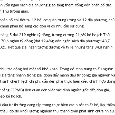
hần vốn ngân sách địa phương giao tăng thêm, tổng vốn phân bổ đạt
h Thủ tướng giao.
ân bổ chi tiết tại 12 bộ, cơ quan trung ương và 12 địa phương, chủ
 chỉnh phân bổ sang các đơn vị có nhu cầu sử dụng.
t tháng 5 đạt 219 nghìn tỷ đồng, tương đương 21,6% kế hoạch Thủ
: 70,6 nghìn tỷ đồng (đạt 19,4%); vốn ngân sách địa phương:148,7
025, kết quả giải ngân tương đương về tỷ lệ nhưng tăng 34,8 nghìn
 chịu tác động bởi một số khó khăn. Trong đó, tình trạng thiếu nguồn
u gia tăng nhanh trong giai đoạn đẩy mạnh đầu tư công; giá nguyên vậ
t sinh chênh lệch chi phí, dẫn đến phải thực hiện điều chỉnh hợp đồng
 bằng (GPMB) liên quan đến việc xác định nguồn gốc đất, đơn giá,
heo kế hoạch.
 đầu tư thường đang tập trung thực hiện các bước thiết kế, lập, thẩm
 thầu; do đó khối lượng nghiệm thu, thanh toán phát sinh chưa nhiều.