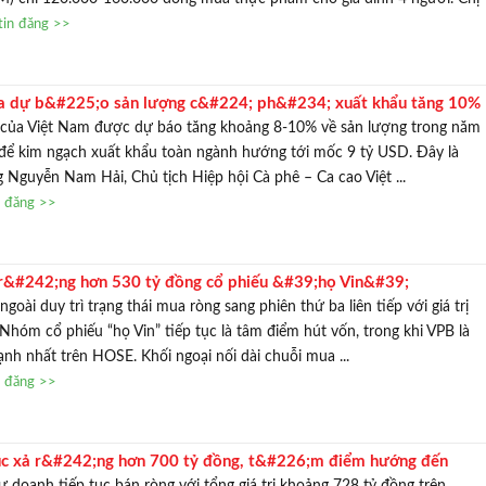
tin đăng >>
a dự b&#225;o sản lượng c&#224; ph&#234; xuất khẩu tăng 10%
 của Việt Nam được dự báo tăng khoảng 8-10% về sản lượng trong năm
 để kim ngạch xuất khẩu toàn ngành hướng tới mốc 9 tỷ USD. Đây là
 Nguyễn Nam Hải, Chủ tịch Hiệp hội Cà phê – Ca cao Việt ...
n đăng >>
r&#242;ng hơn 530 tỷ đồng cổ phiếu &#39;họ Vin&#39;
oài duy trì trạng thái mua ròng sang phiên thứ ba liên tiếp với giá trị
Nhóm cổ phiếu “họ Vin” tiếp tục là tâm điểm hút vốn, trong khi VPB là
nh nhất trên HOSE. Khối ngoại nối dài chuỗi mua ...
n đăng >>
ục xả r&#242;ng hơn 700 tỷ đồng, t&#226;m điểm hướng đến
tự doanh tiếp tục bán ròng với tổng giá trị khoảng 728 tỷ đồng trên