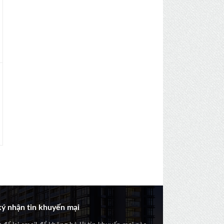
ý nhận tin khuyến mại