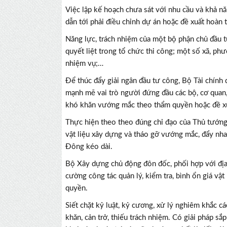
Việc lập kế hoạch chưa sát với nhu cầu và khả nă
dẫn tới phải điều chỉnh dự án hoặc đề xuất hoàn t
Năng lực, trách nhiệm của một bộ phận chủ đầu t
quyết liệt trong tổ chức thi công; một số xã, ph
nhiệm vụ;…
Để thúc đẩy giải ngân đầu tư công, Bộ Tài chính 
mạnh mẽ vai trò người đứng đầu các bộ, cơ quan,
khó khăn vướng mắc theo thẩm quyền hoặc đề xu
Thực hiện theo theo đúng chỉ đạo của Thủ tướng 
vật liệu xây dựng và tháo gỡ vướng mắc, đẩy nh
Đông kéo dài.
Bộ Xây dựng chủ động đôn đốc, phối hợp với địa 
cường công tác quản lý, kiểm tra, bình ổn giá vật
quyền.
Siết chặt kỷ luật, kỷ cương, xử lý nghiêm khắc cá
khăn, cản trở, thiếu trách nhiệm. Có giải pháp sắ