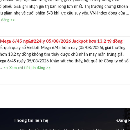
 phiếu GEE ghi nhận giá trị bán ròng lớn nhất. Thị trường chứng khoán
u giảm nhẹ về cuối phiên 5/8 khi lực cầu suy yếu. VN-Index đóng cửa ...
n đăng >>
t Mega 6/45 ng&#224;y 05/08/2026 Jackpot hơn 13,2 tỷ đồng
t quả quay số Vietlott Mega 6/45 hôm nay (05/08/2026), giải thưởng
rị hơn 13,2 ty đồng không tìm thấy được chủ nhân may mắn trúng giải.
Mega 6/45 ngày 05/08/2026 Khảo sát cho thấy, kết quả từ Công ty xổ số
...
<< Xem chi tiết tin đăng >>
Thông tin liên hệ
Đăng k