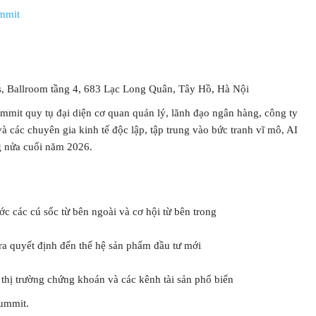
Với hơn 1000 căn nhà và 50 sale
mmit
chúng tôi sẽ giúp bạn tì
s, Ballroom tầng 4, 683 Lạc Long Quân, Tây Hồ, Hà Nội
it quy tụ đại diện cơ quan quản lý, lãnh đạo ngân hàng, công ty
à các chuyên gia kinh tế độc lập, tập trung vào bức tranh vĩ mô, AI
g nửa cuối năm 2026.
c các cú sốc từ bên ngoài và cơ hội từ bên trong
ra quyết định đến thế hệ sản phẩm đầu tư mới
thị trường chứng khoán và các kênh tài sản phổ biến
ummit.