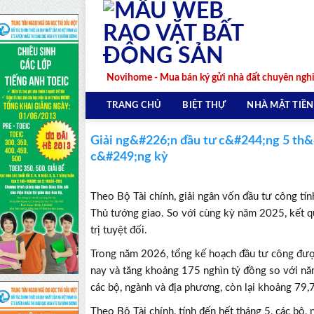
Skip
to
content
Novihome - Mua bán ký gửi nhà đất chuyên ngh
TRANG CHỦ
BIỆT THỰ
NHÀ MẶT TIỀN
Giải ng&#226;n đầu tư c&#244;ng 5 th&#
c&#249;ng kỳ
Theo Bộ Tài chính, giải ngân vốn đầu tư công t
Thủ tướng giao. So với cùng kỳ năm 2025, kết q
trị tuyệt đối.
Trong năm 2026, tổng kế hoạch đầu tư công được
nay và tăng khoảng 175 nghìn tỷ đồng so với năm
các bộ, ngành và địa phương, còn lại khoảng 79,
Theo Bộ Tài chính, tính đến hết tháng 5, các bộ,