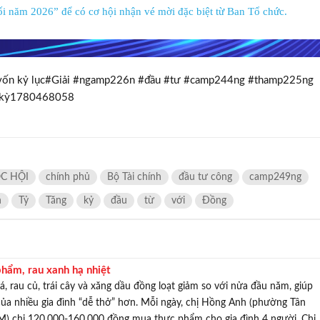
i năm 2026” để có cơ hội nhận vé mời đặc biệt từ Ban Tổ chức.
nh, vốn kỷ lục#Giải #ngamp226n #đầu #tư #camp244ng #thamp225ng
 #kỳ1780468058
C HỘI
chính phủ
Bộ Tài chính
đầu tư công
camp249ng
n
Tỷ
Tăng
kỷ
đầu
từ
với
Đồng
hẩm, rau xanh hạ nhiệt
á, rau củ, trái cây và xăng dầu đồng loạt giảm so với nửa đầu năm, giúp
 của nhiều gia đình “dễ thở” hơn. Mỗi ngày, chị Hồng Anh (phường Tân
M) chi 120.000-160.000 đồng mua thực phẩm cho gia đình 4 người. Chị