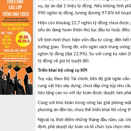
vụ, dự án đạt 1 triệu tỷ đồng. Nếu không tính p
990 nghìn tỷ đồng, tương đương 97,8% kế hoạc
Hiện còn khoảng 22,7 nghìn tỷ đồng chưa được ph
yếu do đang hoàn thiện thủ tục đầu tư hoặc điều
Về tình hình thực hiện vốn đầu tư công, đến hế
tướng giao. Trong đó, vốn ngân sách trung ương
nghìn tỷ đồng (đạt 22,9%). So với cùng kỳ năm 2
tỷ đồng về giá trị tuyệt đối.
Triển khai bộ công cụ KPI
Tuy vậy, theo Bộ Tài chính, tiến độ giải ngân vẫn
cung vật liệu xây dựng, chưa đáp ứng kịp nhu cầ
liệu tăng cao so với dự toán được duyệt, làm phá
Cùng với khó khăn trong công tác giải phóng mặt
phương án đền bù, chưa thể triển khai thi công t
Ngoài ra, thời điểm những tháng đầu năm, các chủ
định, phê duyệt dự toán và tổ chức lựa chọn nhà