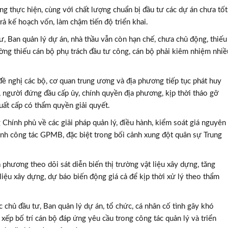
ng thực hiện, cùng với chất lượng chuẩn bị đầu tư các dự án chưa tốt
rả kế hoạch vốn, làm chậm tiến độ triển khai.
ư, Ban quản lý dự án, nhà thầu vẫn còn hạn chế, chưa chủ động, thiếu
ường thiếu cán bộ phụ trách đầu tư công, cán bộ phải kiêm nhiệm nhiề
đề nghị các bộ, cơ quan trung ương và địa phương tiếp tục phát huy
 người đứng đầu cấp ủy, chính quyền địa phương, kịp thời tháo gỡ
ất cấp có thẩm quyền giải quyết.
Chính phủ về các giải pháp quản lý, điều hành, kiểm soát giá nguyên
anh công tác GPMB, đặc biệt trong bối cảnh xung đột quân sự Trung
phương theo dõi sát diễn biến thị trường vật liệu xây dựng, tăng
 liệu xây dựng, dự báo biến động giá cả để kịp thời xử lý theo thẩm
c chủ đầu tư, Ban quản lý dự án, tổ chức, cá nhân cố tình gây khó
p xếp bố trí cán bộ đáp ứng yêu cầu trong công tác quản lý và triển