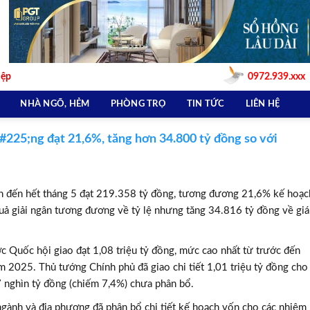
iệp
0972.939.xxx
NHÀ NGÕ, HẺM
PHÒNG TRỌ
TIN TỨC
LIÊN HỆ
225;ng đạt 21,6%, tăng hơn 34.800 tỷ đồng so với
ính đến hết tháng 5 đạt 219.358 tỷ đồng, tương đương 21,6% kế hoạc
uả giải ngân tương đương về tỷ lệ nhưng tăng 34.816 tỷ đồng về giá
 Quốc hội giao đạt 1,08 triệu tỷ đồng, mức cao nhất từ trước đến
 2025. Thủ tướng Chính phủ đã giao chi tiết 1,01 triệu tỷ đồng cho
7 nghìn tỷ đồng (chiếm 7,4%) chưa phân bổ.
 ngành và địa phương đã phân bổ chi tiết kế hoạch vốn cho các nhiệm