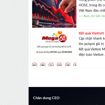
HOSE, trong đó cổ
Việt Nam đảo chiề
<< Xem chi tiết ti
Kết quả Vietlot
v&#244; chủ
Cập nhật nhanh kế
lớn jackpot giá t
Kết quả Vietlott 
điện toán Vietlott 
Chân dung CEO