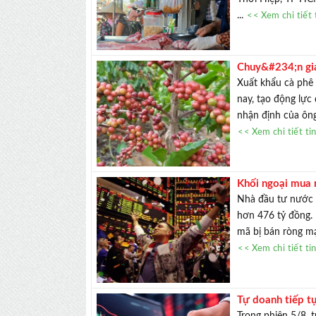
...
<< Xem chi tiết 
Chuy&#234;n gi
trong năm nay
Xuất khẩu cà phê
nay, tạo động lực
nhận định của ông
<< Xem chi tiết ti
Khối ngoại mua 
Nhà đầu tư nước ng
hơn 476 tỷ đồng. 
mã bị bán ròng mạ
<< Xem chi tiết ti
Tự doanh tiếp t
GEE
Trong phiên 5/8, 