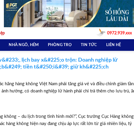
iệp
0972.939.xxx
NHÀ NGÕ, HẺM
PHÒNG TRỌ
TIN TỨC
LIÊN HỆ
#233;, lịch bay x&#225;o trộn: Doanh nghiệp lữ
;b&#249; tiền t&#250;i&#39; giữ kh&#225;ch
 các hãng hàng không Việt Nam phải tăng giá vé và điều chỉnh giảm tần
ị ảnh hưởng, có doanh nghiệp lữ hành phải chi trả thêm cho lưu trú, ă
àng không – du lịch trong tình hình mới?”, Cục trưởng Cục Hàng không
c hàng không hiện nay đang chịu áp lực rất lớn từ giá nhiên liệu, tỷ