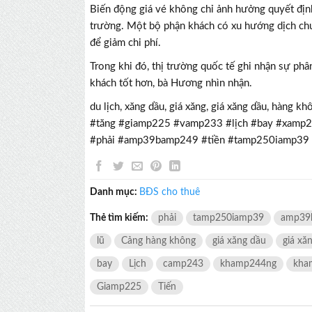
Biến động giá vé không chỉ ảnh hưởng quyết địn
trường. Một bộ phận khách có xu hướng dịch chu
để giảm chi phí.
Trong khi đó, thị trường quốc tế ghi nhận sự phâ
khách tốt hơn, bà Hương nhìn nhận.
du lịch, xăng dầu, giá xăng, giá xăng dầu, hàn
#tăng #giamp225 #vamp233 #lịch #bay #xamp
#phải #amp39bamp249 #tiền #tamp250iamp3
Danh mục:
BĐS cho thuê
Thẻ tìm kiếm:
phải
tamp250iamp39
amp39
lũ
Cảng hàng không
giá xăng dầu
giá xă
bay
Lịch
camp243
khamp244ng
kha
Giamp225
Tiến