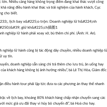
ức lớn. Nhiều cảng hàng không trọng điểm đang khai thác vượt công
 khả năng điều hành khai thác và trải nghiệm của hành khách, Cục
g cho biết.
h nghiệp lữ hành phải xoay xở, bù thêm chi phí. (Ảnh:
H. An
).
 nghiệp lữ hành cũng bị tác động dây chuyền, nhiều doanh nghiệp l
ữ uy tín.
huyến, doanh nghiệp sẵn sàng chi trả thêm cho lưu trú, ăn uống hay
 của khách hàng không bị ảnh hưởng nhiều”, bà Lê Thị Hòa, Giám đốc
ận điều hành tour phải lập tức đưa ra các phương án thay thế nhanh
.
c trặc về lịch bay, khoảng 80% khách hàng chấp nhận chuyển sang các
ới mức giá ưu đãi thay vì hủy bỏ chuyến đi”, bà Hoà cho hay.