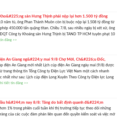
ho&#225;ng sản Hưng Thịnh phải nộp lại hơn 1.500 tỷ đồng
10 năm tù, ông Phan Thành Muôn còn bị buộc nộp lại 1.508 tỷ đồng từ
i phép 450.000 tấn quặng titan. Chiều 7/8, sau nhiều ngày bị xét xử, ông
HĐQT Công ty Khoáng sản Hưng Thịnh bị TAND TP HCM tuyên phạt 10
tin đăng >>
điện An Giang ng&#224;y mai 9/8 Chợ Mới, Ch&#226;u Đốc,
#226;u Ph&#250;, Ph&#250; T&#226;n, Tịnh Bi&#234;n, Vĩnh
p điện An Giang mới nhất Lịch cúp điện An Giang ngày mai (9/8) được
nhiều giờ
 từ trang thông tin Tổng Công ty Điện Lực Việt Nam một cách nhanh
c nhất như sau: Lịch cúp điện Long Xuyên Theo Công ty Điện lực Long
i tiết tin đăng >>
dầu h&#244;m nay 8/8: Tăng do bất định quanh đ&#224;m
ại eo biển Hormuz
hơn 1% trong phiên cuối tuần khi thị trường tiếp tục theo dõi những
 ràng của các cuộc đàm phán liên quan đến quyền kiểm soát và việc mở