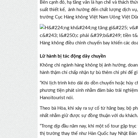
Bên cạnh đó, hạ tầng vẫn là hạn chế và thách th
suất thiết kế, ảnh hưởng đến chất lượng dịch vụ,
trưởng Cục Hàng không Việt Nam Uông Việt Dũn
Hàng không điều chỉnh chuyến bay khiến các doan
Lữ hành bị tác động dây chuyền
Không chỉ ngành hàng không bị ảnh hưởng, doanh
hành thậm chí chấp nhận tự bù thêm chi phí để gi
“Khi lịch trình kéo dài do dồn chuyến hoặc hủy c
phương tiện phát sinh nhằm đảm bảo trải nghiệm
Hanoitourist nói.
Theo bà Hòa, khi xảy ra sự cố từ hãng bay, bộ ph
nhất nhằm giữ được sự đồng thuận với du khách
“Trong dịp đầu năm nay, khi một số tour gặp trụ
thị trường thay thế như Hàn Quốc hay Nhật Bản v