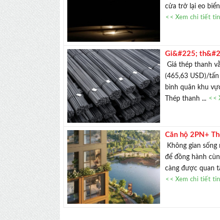
cửa trở lại eo bi
<< Xem chi tiết ti
Gi&#225; th&#2
Giá thép thanh vằ
(465,63 USD)/tấn 
bình quân khu vự
Thép thanh ...
<< 
Căn hộ 2PN+ The
Không gian sống n
để đồng hành cùng
càng được quan tâ
<< Xem chi tiết ti