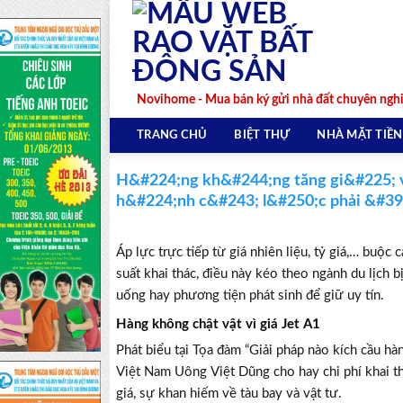
Skip
to
content
Novihome - Mua bán ký gửi nhà đất chuyên ngh
TRANG CHỦ
BIỆT THỰ
NHÀ MẶT TIỀN
H&#224;ng kh&#244;ng tăng gi&#225; v&
h&#224;nh c&#243; l&#250;c phải &#39
Áp lực trực tiếp từ giá nhiên liệu, tỷ giá,… buộc
suất khai thác, điều này kéo theo ngành du lịch b
uống hay phương tiện phát sinh để giữ uy tín.
Hàng không chật vật vì giá Jet A1
Phát biểu tại Tọa đàm “Giải pháp nào kích cầu h
Việt Nam Uông Việt Dũng cho hay chi phí khai thá
giá, sự khan hiếm về tàu bay và vật tư.