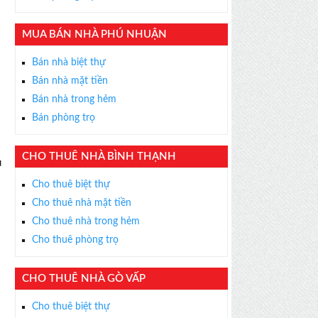
MUA BÁN NHÀ PHÚ NHUẬN
Bán nhà biệt thự
Bán nhà mặt tiền
Bán nhà trong hẻm
Bán phòng trọ
CHO THUÊ NHÀ BÌNH THẠNH
u
Cho thuê biệt thự
×
Cho thuê nhà mặt tiền
ỄN PHÍ
Cho thuê nhà trong hẻm
Cho thuê phòng trọ
s thân thiện, nhiệt tình,
m được BĐS ưng ý!
CHO THUÊ NHÀ GÒ VẤP
Cho thuê biệt thự