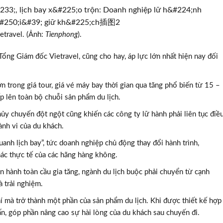
travel. (Ảnh:
Tienphong
).
ng Giám đốc Vietravel, cũng cho hay, áp lực lớn nhất hiện nay đối
n trong giá tour, giá vé máy bay thời gian qua tăng phổ biến từ 15 –
ếp lên toàn bộ chuỗi sản phẩm du lịch.
hủy chuyến đột ngột cũng khiến các công ty lữ hành phải liên tục điề
ành vi của du khách.
anh lịch bay”, tức doanh nghiệp chủ động thay đổi hành trình,
TƯ VẤN MI
hác thực tế của các hãng hàng không.
Với hơn 1000 căn nhà và 50 sale
ận hành toàn cầu gia tăng, ngành du lịch buộc phải chuyển từ cạnh
chúng tôi sẽ giúp bạn tì
à trải nghiệm.
í mà trở thành một phần của sản phẩm du lịch. Khi được thiết kế hợp
hấn, góp phần nâng cao sự hài lòng của du khách sau chuyến đi.