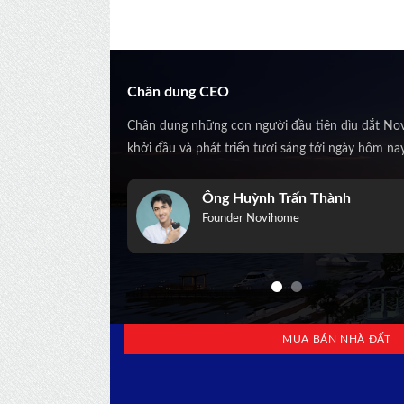
Chân dung CEO
Chân dung những con người đầu tiên dìu dắt No
khởi đầu và phát triển tươi sáng tới ngày hôm na
 Trấn Thành
Trịnh Kiều Anh
home
Co-Founder Novihome
MUA BÁN NHÀ ĐẤT