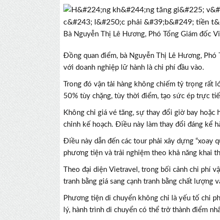
Bà Nguyễn Thị Lê Hương, Phó Tổng Giám đốc Vie
Đồng quan điểm, bà Nguyễn Thị Lê Hương, Phó Tổ
với doanh nghiệp lữ hành là chi phí đầu vào.
Trong đó vận tải hàng không chiếm tỷ trọng rất lớ
50% tùy chặng, tùy thời điểm, tạo sức ép trực ti
Không chỉ giá vé tăng, sự thay đổi giờ bay hoặc 
chỉnh kế hoạch. Điều này làm thay đổi đáng kể h
Điều này dẫn đến các tour phải xây dựng “xoay qu
phương tiện và trải nghiệm theo khả năng khai t
Theo đại diện Vietravel, trong bối cảnh chi phí v
tranh bằng giá sang cạnh tranh bằng chất lượng v
Phương tiện di chuyển không chỉ là yếu tố chi ph
lý, hành trình di chuyển có thể trở thành điểm n