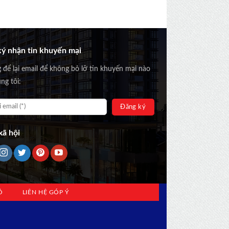
ý nhận tin khuyến mại
g để lại email để không bỏ lỡ tin khuyến mại nào
ng tôi:
ã hội
Ồ
LIÊN HỆ GÓP Ý