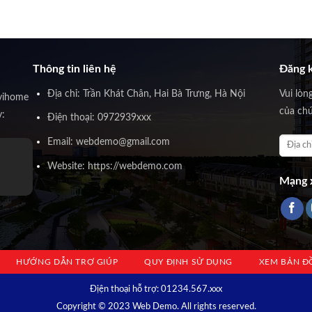
Thông tin liên hệ
Đăng k
Địa chỉ: Trần Khát Chân, Hai Bà Trưng, Hà Nội
Vui lòn
vihome
của chú
y:
Điện thoại: 0972939xxx
Email: webdemo@gmail.com
Website: https://webdemo.com
Mạng x
HƯỚNG DẪN TRỢ GIÚP
QUY ĐỊNH SỬ DỤNG
XEM BẢN Đ
Địện thoại hỗ trợ: 01234.567.xxx
Copyright © 2023 Web Demo. All rights reserved.