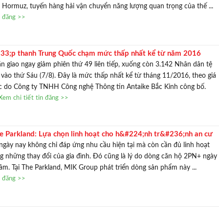
ển Hormuz, tuyến hàng hải vận chuyển năng lượng quan trọng của thế ...
n đăng >>
33;p thanh Trung Quốc chạm mức thấp nhất kể từ năm 2016
n giao ngay giảm phiên thứ 49 liên tiếp, xuống còn 3.142 Nhân dân tệ
vào thứ Sáu (7/8). Đây là mức thấp nhất kể từ tháng 11/2016, theo giá
c do Công ty TNHH Công nghệ Thông tin Antaike Bắc Kinh công bố.
Xem chi tiết tin đăng >>
 Parkland: Lựa chọn linh hoạt cho h&#224;nh tr&#236;nh an cư
gày nay không chỉ đáp ứng nhu cầu hiện tại mà còn cần đủ linh hoạt
 những thay đổi của gia đình. Đó cũng là lý do dòng căn hộ 2PN+ ngày
m. Tại The Parkland, MIK Group phát triển dòng sản phẩm này ...
n đăng >>