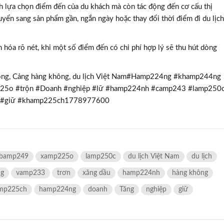
h lựa chọn điểm đến của du khách mà còn tác động đến cơ cấu thị
yển sang sản phẩm gần, ngắn ngày hoặc thay đổi thời điểm đi du lịch
n hóa rõ nét, khi một số điểm đến có chi phí hợp lý sẽ thu hút dòng
g không, Cảng hàng không, du lịch Việt Nam#Hamp224ng #khamp244ng
225o #trộn #Doanh #nghiệp #lữ #hamp224nh #camp243 #lamp250
9 #giữ #khamp225ch1778977600
bamp249
xamp225o
lamp250c
du lịch Việt Nam
du lịch
ng
vamp233
trơn
xăng dầu
hamp224nh
hàng không
mp225ch
hamp224ng
doanh
Tăng
nghiệp
giữ